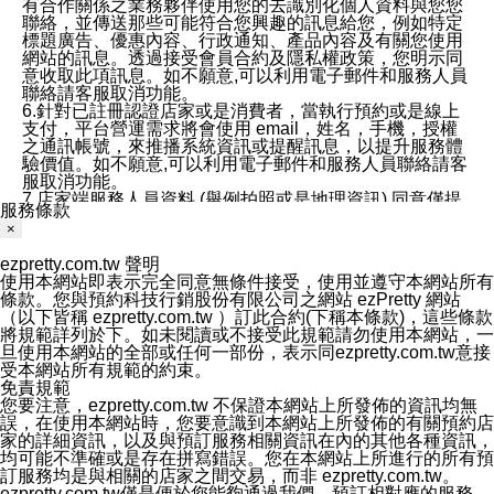
有合作關係之業務夥伴使用您的去識別化個人資料與您您
聯絡，並傳送那些可能符合您興趣的訊息給您，例如特定
標題廣告、優惠內容、行政通知、產品內容及有關您使用
網站的訊息。透過接受會員合約及隱私權政策，您明示同
意收取此項訊息。如不願意,可以利用電子郵件和服務人員
聯絡請客服取消功能。
6.針對已註冊認證店家或是消費者，當執行預約或是線上
支付，平台營運需求將會使用 email，姓名，手機，授權
之通訊帳號，來推播系統資訊或提醒訊息，以提升服務體
驗價值。如不願意,可以利用電子郵件和服務人員聯絡請客
服取消功能。
7.店家端服務人員資料 (舉例拍照或是地理資訊) 同意僅提
服務條款
供所屬店家管理人員可以使用消費者的作品集資料和員工
×
打卡個人圖像行為。本公司及ezPretty平台不會做任何使
用。
ezpretty.com.tw 聲明
三、本公司對您個人資料的揭露
使用本網站即表示完全同意無條件接受，使用並遵守本網站所有
1.基於現有服務平台的監管環境，預約科技保證不會揭露
條款。您與預約科技行銷股份有限公司之網站 ezPretty 網站
任何店家的營運資訊，且預約科技和店家均不能洩露消費
（以下皆稱 ezpretty.com.tw ）訂此合約(下稱本條款)，這些條款
者的個人資料。然而，在某些情況下，本公司可能會因受
將規範詳列於下。如未閱讀或不接受此規範請勿使用本網站，一
政府要求或法律規定，而被迫向政府或第三方提供資料。
旦使用本網站的全部或任何一部份，表示同ezpretty.com.tw意接
第三方也可能非法地攔截或存取傳輸的私人通訊，或會員
受本網站所有規範的約束。
可能濫用或誤用從本公司網站獲得的您的資料。因此，儘
免責規範
管本公司使用企業標準的保護措施來保護您的隱私，本公
您要注意，ezpretty.com.tw 不保證本網站上所發佈的資訊均無
司並未承諾您的個人識別資料或私人通訊將永遠保密。
誤，在使用本網站時，您要意識到本網站上所發佈的有關預約店
2.根據本公司的政策，本公司不會將涉及您的個人識別資
家的詳細資訊，以及與預訂服務相關資訊在內的其他各種資訊，
料出租或出售給第三方。
均可能不準確或是存在拼寫錯誤。您在本網站上所進行的所有預
3. 本公司、所屬集團、關係企業或與其合作行銷之第三方
訂服務均是與相關的店家之間交易，而非 ezpretty.com.tw。
業務合作公司會在您同意之情形下，始得利用您的個人資
ezpretty.com.tw僅是便於您能夠通過我們，預訂相對應的服務。