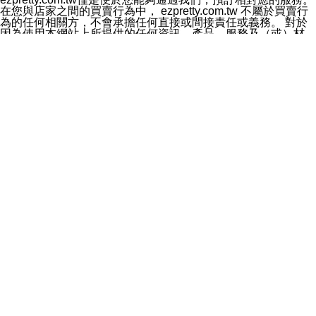
料於行銷活動資訊、商品訊息或新服務等相關行銷，且於
在您與店家之間的買賣行為中， ezpretty.com.tw 不屬於買賣行
首次行銷時，將提供您表示拒絕行銷之方式，本公司不會
為的任何相關方，不會承擔任何直接或間接責任或義務。 對於
向您索取相關費用。如您拒絕接受行銷服務或嗣後欲拒絕
因為使用本網站上所提供的任何資訊、產品、服務及（或）材
時，均可隨時通知本公司，本公司、所屬集團、關係企業
料，而產生或導致的任何損失或損害，ezpretty.com.tw 及其管
或與其合作行銷之第三方業務合作公司或第三方業務合作
理人員、員工或代表人均對此不承擔任何責任。 儘管
公司將立即停止利用您的個人資料行銷。
ezpretty.com.tw 已經盡了適當努力確保本網站上所列的服務符
四、個人資料利用之期間、地區、對象及方式如下
合合理的標準，仍不得將本網站內所列出的任何服務視為
1.期間：您同意於本公司存續期間或依法令之資料保存期
ezpretty.com.tw 推薦的服務，或是認為其代表該服務將會適用
間內，以及您的個人資料蒐集之目的消失或期限屆滿時，
於該用戶。如果該服務不適用於您，ezpretty.com.tw 將對此不
本公司得繼續保存、處理或利用您的個人資料。
承擔任何責任。
2.地區：就中華民國領域內。
網站使用者的守法義務及承諾
3.對象：本公司所屬公司(本公司)及其分公司、本公司之關
本條款構成您與 ezPretty 間之有效契約。 本條款中如有一部無
係企業、其他與本公司有業務往來或合作之機構。
效時，不影響其他條款之效力。 本條款如有未盡之處，雙方均
4.方式：以電話、簡訊、電子郵件、紙本或其他合於當時
應依誠實信用、平等互惠原則，共商解決之道。
科技之適當方式作個人資料之利用，(包括任何依法得利用
年齡和責任
之方式，但不限於使用於本網站或與外部合作之行銷)並於
你向 ezpretty.com.tw您確認您已經達到使用本網站的合法年
法令容許之範圍內，為行銷建檔、揭露、轉介或交互運用
齡。可以針對您在使用本網站時產生的任何責任，形成有約束力
予本公司及其合作對象。
的法律責任。您理解使用本網站時及他人使用您的登錄資訊使用
五、個人資料之類別
本網站時所產生的交易責任。
本聲明所指之個人資料類別如下:
網站連結
1.您提供之資料，包括您的姓名、性別、連絡方式(包括但
本網站可能包含有通往ezpretty.com.tw以外的其他方所運營網站
不限於電話、E-MAIL及地址等)、服務單位、職稱、為完
的超連結。此類超連結僅提供用於參考。此類網站不是由
成收款或付款所需之資料、IＰ位址、及其他得以直接或間
ezpretty.com.tw 控制，我們對其內容不承擔任何責任。在本網
接識別使用者身分之個人資料，及執行職務或業務之必要
站上加入通往此類網站的超連結，並非暗示我們贊同此類網站上
範圍內所需蒐集、處理及利用的個人資料。
的材料或是與其經營人之間存在任何聯繫。
2.為提升服務品質，本公司會依照所提供服務之性質，記
智慧財產權聲明
錄使用者的IP位址、以及在本公司內的瀏覽活動(例如，使
本網站上的所有資訊、內容、圖片、文字、聲音、圖像22、按
用者所使用的軟硬體、所點選的網頁)等資料，但是這些資
鈕、商標、服務標章及商品名稱均受中華民國國家法律及國際條