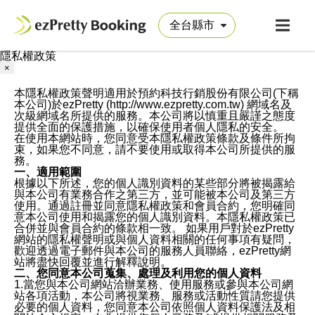
隱私權政策
×
本隱私權政策聲明適用於預約科技行銷股份有限公司(下稱
本公司)於ezPretty (http://www.ezpretty.com.tw) 網域名及
次級網域名所提供的服務。本公司將以慎重且嚴謹之態度
提供全面的保護措施，以確保使用者個人隱私的安全。
在使用本網站時，您同意受本隱私權政策條款及條件所拘
束，如果您不同意，請不要使用或取得本公司所提供的服
務。
一、適用範圍
根據以下所述，您的個人識別資料的某些部分將被揭露給
與本公司有業務合作之第三方，並可能被本公司及第三方
使用。通過註冊並同意隱私權政策和會員合約，您明確同
意本公司使用和揭露您的個人識別資料。本隱私權政策已
合併並與會員合約的條款相一致。 如果用戶對於ezPretty
網站的隱私權聲明或與個人資料相關的任何事項有疑問，
歡迎透過電子郵件與本公司的服務人員聯絡，ezPretty網
站將盡快回覆並進行解釋說明。
二、您同意本公司蒐集、處理及利用您的個人資料
1.當您與本公司網站洽辦業務、使用服務或參與本公司網
站各項活動，本公司將視業務、服務或活動性質請您提供
必要的個人資料，您同意本公司依照個人資料保護法及相