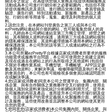
關法令之規定，在為提供您個人業務及/或提供相關服務及
活動或為本公司進行行銷分析之必要範圍內，包括但不限
於提供服務訊息及資訊、進行贈品兌換活動、會員登錄及
驗證、廣告行銷、特別活動通知、新服務、新產品之通
知、行銷分析等用途等，蒐集、處理及利用您的個人資
料。
2.請您注意，在本網站刊登廣告之第三人或與本公司
ezPretty網站連結與介接的網站，也可能蒐集您個人的資
料，凡經由本公司網站連結至第三方獨立管理、經營之網
站，其有關個人資料的保護，適用第三方或各該網站個別
的隱私權保護政策，其資料處理措施不適用本網站之隱私
權保護政策，本公司對於該等第三人或連結網站之行為不
負連帶責任。
3.本公司所屬ezPretty平台根據店家或消費者所要求的服務
功能需求或服務平台問題，本公司可使用您之前建立資料
及現在或過去在網站上的行為所取得之其他資料 (包括但
不限於手機作業系統、手機型號、手機帳號、APP設定參
數及其他資料)，來解決爭議、檢修障礙問題及執行本公司
的會員合約，本公司也有可能檢視多個會員以確認問題所
在或解決爭議。
4.您(店家或消費者)同意本公司之營運平台、集團內部、關
係企業、與有合作關係之業務夥伴交叉行銷使用，使用去
除個人識別化資料來強化統計分析網站利用方式、提升本
公司服務的內容及產品，進而提升本公司的市場行銷及促
銷、並且根據客戶的需求定義個人化製服務介面、網頁設
計及服務，這些使用改善並且調整本公司的網站使其更符
合您的需求。
5.您同意您(店家或消費者)本公司集團內部、關係企業、與