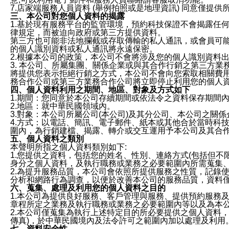
7.店家端服務人員資料 (舉例拍照或是地理資訊) 同意僅提
三、本公司對您個人資料的揭露
1.基於現有服務平台的監管環境，預約科技保證不會揭露任
律規定，而被迫向政府或第三方提供資料。
第三方也可能非法地攔截或存取傳輸的私人通訊，或會員可
的個人識別資料或私人通訊將永遠保密。
2.根據本公司的政策，本公司不會將涉及您的個人識別資料
3. 本公司、所屬集團、關係企業或與其合作行銷之第三方
將提供您表示拒絕行銷之方式，本公司不會向您索取相關費
務合作公司或第三方業務合作公司將立即停止利用您的個人
四、個人資料利用之期間、地區、對象及方式如下
1.期間：您同意於本公司存續期間或依法令之資料保存期間
2.地區：就中華民國領域內。
3.對象：本公司所屬公司(本公司)及其分公司、本公司之關
4.方式：以電話、簡訊、電子郵件、紙本或其他合於當時科
圍內，為行銷建檔、揭露、轉介或交互運用予本公司及其合
五、個人資料之類別
本聲明所指之個人資料類別如下:
1.您提供之資料，包括您的姓名、性別、連絡方式(包括但不
身分之個人資料，及執行職務或業務之必要範圍內所需蒐集
2.為提升服務品質，本公司會依照所提供服務之性質，記錄
分析和網路行為調查，以便於改善本公司的服務品質，資料
六、蒐集、處理及利用您的個人資料之目的
1.本公司為提供良好服務、客戶管理與服務、提供預約服務
章程所定之業務及執行職務或業務之必要範圍內等以及為本
2.本公司僅蒐集為執行上述特定目的所必要提供之個人資料
傳真)，於中華民國境內及法令許可之範圍內加以處理及利用
七、資料安全性