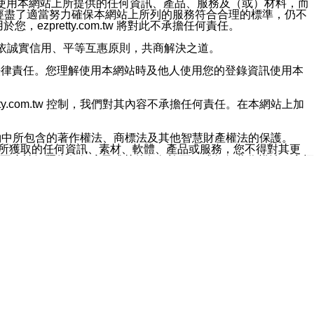
對於因為使用本網站上所提供的任何資訊、產品、服務及（或）材料，而
m.tw 已經盡了適當努力確保本網站上所列的服務符合合理的標準，仍不
ezpretty.com.tw 將對此不承擔任何責任。
均應依誠實信用、平等互惠原則，共商解決之道。
力的法律責任。您理解使用本網站時及他人使用您的登錄資訊使用本
ty.com.tw 控制，我們對其內容不承擔任何責任。在本網站上加
約中所包含的著作權法、商標法及其他智慧財產權法的保護。
網站上所獲取的任何資訊、素材、軟體、產品或服務，您不得對其更
不應被解釋為任何暗示或其他任何許可，或任何著作權法、商標
違反此規定，我們將追究其法律責任。
任何損失、責任及協力廠商的任何索賠或要求（包括律師費），將由
站而獲取到的資訊，而導致您遭受的任何風險或損失，將由您自
用本網站而造成的任何損失負責，同時，您會在此放棄有關此損失的所有及
伺服器不會發生缺陷，其中包括但不僅限於病毒或其他有害元素。對於
w 控制範圍的任何病毒感染、BUG、篡改、技術故障、錯誤、遺
有明示、暗示或法定及其他聲明、保證和條款均予以最大限度的排除，
定目的等。 ezpretty.com.tw 不能持續或在某階段
方便目的，其不應影響這些條款的範圍或意義，或是產生其他的
或任何協力廠商承擔任何責任。 在每次訪問網站時，您應檢查一下這