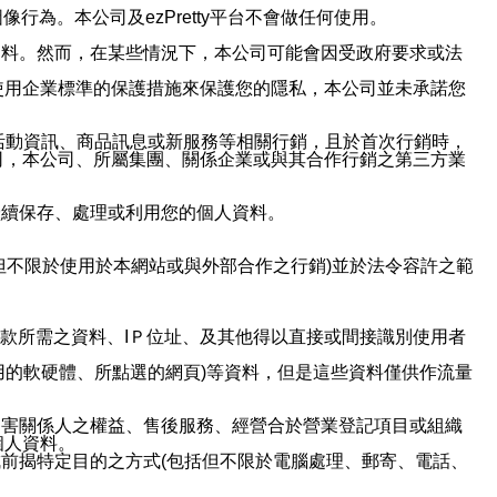
行為。本公司及ezPretty平台不會做任何使用。
資料。然而，在某些情況下，本公司可能會因受政府要求或法
使用企業標準的保護措施來保護您的隱私，本公司並未承諾您
活動資訊、商品訊息或新服務等相關行銷，且於首次行銷時，
司，本公司、所屬集團、關係企業或與其合作行銷之第三方業
繼續保存、處理或利用您的個人資料。
但不限於使用於本網站或與外部合作之行銷)並於法令容許之範
或付款所需之資料、IＰ位址、及其他得以直接或間接識別使用者
用的軟硬體、所點選的網頁)等資料，但是這些資料僅供作流量
利害關係人之權益、售後服務、經營合於營業登記項目或組織
個人資料。
前揭特定目的之方式(包括但不限於電腦處理、郵寄、電話、