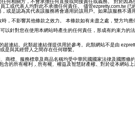
屬於買賣行為的任何相關方，不會承擔任何直接或間接責任或義務。 
人員、員工或代表人均對此不承擔任何責任。 儘管ezpretty.co
薦的服務，或是認為其代表該服務將會適用於該用戶。如果該服務不適用於您，
有一部無效時，不影響其他條款之效力。 本條款如有未盡之處，雙方
的合法年齡。可以針對您在使用本網站時產生的任何責任，形成有約束
官方帳號或認證官方帳號的通知型訊息。
網站的超連結。此類超連結僅提供用於參考。此類網站不是由 ezpret
或是與其經營人之間存在任何聯繫。
鈕、商標、服務標章及商品名稱均受中華民國國家法律及國際條
這些素材中所包含的所有權利，所有權、權益及智慧財產權。對於從本
或出售。除非本協議中明確指出，這些條款和條件中的任何內容
或任何協力廠商的業主權益中規定的任何權利的推斷結果。 如有任何人
其分公司、所屬機構、管理人員、代理人及其他合作夥伴和員工遭受的
構、管理人員、代理人及其他合作夥伴和員工不受損失。
依賴本網站上所提供的資訊、產品、服務或素材或通過使用本網
etty.com.tw提供電信及網路服務的提供商不會因您使用或不能使
etty.com.tw 不聲明、保證或承諾本網站或支持該網站的
影響本網站任何部分正常運行，且超出ezpretty.com.t
com.tw 不承擔任何責任。 在適用法律許可的最大範圍內，所
諾，其中包括但不僅限於其精確性、完整性或適銷性、品質或適用於特
些條款或是這些條款相關的權利。這些條款中使用的標題僅為了
款之內容及本網站上內容而不另行通知，同時，不對您、其他任何用戶