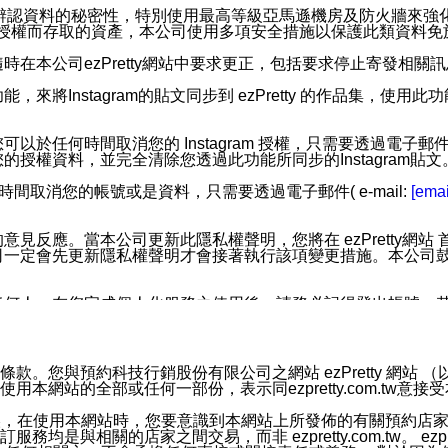
您個人辨認資料的秘密性，特別使用最高等級亞馬遜機房及防火牆來
失及未經授權而存取的資產，本公司使用多項安全措施以保護此類資料
在本公司ezPretty網站中要求更正，包括要求停止寄發相關
步功能，來將Instagram的貼文同步到 ezPretty 的作品集，使
步功能，您可以於任何時間取消您的 Instagram 授權，只需要
授權資料，並完全清除您透過此功能所同步的Instagram貼文
時間取消您的帳號或是資料，只需要透過電子郵件( e-mail:
[emai
應。當本公司更新此隱私權聲明，您將在 ezPretty網站 首頁
定會先更新隱私權聲明才會接著執行該項變更措施。本公司鼓勵您定
任何人。在您完成個人化服務之使用後，請務必記得登出帳號。
區。
並傳送或宣傳本網站各項服務之資料或電子郵件供您參考。您能
預約科技行銷股份有限公司之網站 ezPretty 網站 （以下皆稱 
網站的全部或任何一部份，表示同ezpretty.com.tw意
入本公司/本服務好友，您仍可接收到通知型訊息。
限，以廣告或其他目的的訊息皆不會被傳送。滿足以下三個條件
的資訊均無誤，在使用本網站時，您要意識到本網站上所發佈的有關預
號碼比對相符。
相關的店家之間交易，而非 ezpretty.com.tw。 ezpr
息。