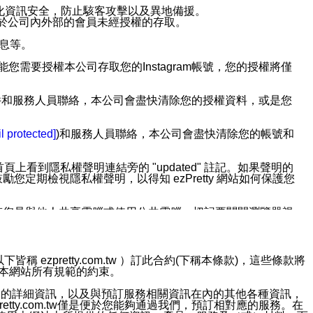
強化資訊安全，防止駭客攻擊以及異地備援。
免於公司內外部的會員未經授權的存取。
訊息等。
用此功能您需要授權本公司存取您的Instagram帳號，您的授權將僅
透過電子郵件和服務人員聯絡，本公司會盡快清除您的授權資料，或是您
。
l protected]
)和服務人員聯絡，本公司會盡快清除您的帳號和
上看到隱私權聲明連結旁的 "updated" 註記。如果聲明的
期檢視隱私權聲明，以得知 ezPretty 網站如何保護您
若您是與他人共享電腦或使用公共電腦，切記要關閉瀏覽器視
依照該資料或電子郵件所指示之方法、說明或功能連結，隨時
ezpretty.com.tw ）訂此合約(下稱本條款)，這些條款將
接受本網站所有規範的約束。
者，將可收到通知型訊息。
約店家的詳細資訊，以及與預訂服務相關資訊在內的其他各種資訊，
etty.com.tw僅是便於您能夠通過我們，預訂相對應的服務。在