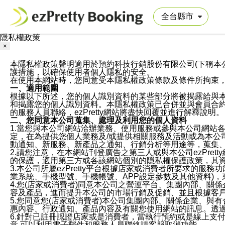
隱私權政策
×
本隱私權政策聲明適用於預約科技行銷股份有限公司(下稱本公司)於ezP
護措施，以確保使用者個人隱私的安全。
在使用本網站時，您同意受本隱私權政策條款及條件所拘束
一、適用範圍
根據以下所述，您的個人識別資料的某些部分將被揭露給與
和揭露您的個人識別資料。本隱私權政策已合併並與會員合約的
的服務人員聯絡，ezPretty網站將盡快回覆並進行解釋說明。
二、您同意本公司蒐集、處理及利用您的個人資料
1.當您與本公司網站洽辦業務、使用服務或參與本公司網站
定，在為提供您個人業務及/或提供相關服務及活動或為本
動通知、新服務、新產品之通知、行銷分析等用途等，蒐集
2.請您注意，在本網站刊登廣告之第三人或與本公司ezPr
的保護，適用第三方或各該網站個別的隱私權保護政策，其
3.本公司所屬ezPretty平台根據店家或消費者所要求的
業系統、手機型號、手機帳號、APP設定參數及其他資料)
4.您(店家或消費者)同意本公司之營運平台、集團內部、
容及產品，進而提升本公司的市場行銷及促銷、並且根據客
5.您同意您(店家或消費者)本公司集團內部、關係企業、
惠內容、行政通知、產品內容及有關您使用網站的訊息。透過
6.針對已註冊認證店家或是消費者，當執行預約或是線上支付
意,可以利用電子郵件和服務人員聯絡請客服取消功能。