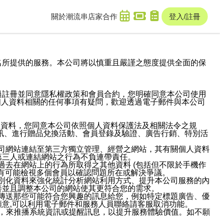
關於潮流串
店家合作
登入/註冊
域名及次級網域名所提供的服務。本公司將以慎重且嚴謹之態度提供全面的保
過註冊並同意隱私權政策和會員合約，您明確同意本公司使用
與個人資料相關的任何事項有疑問，歡迎透過電子郵件與本公司
人資料，您同意本公司依照個人資料保護法及相關法令之規
訊、進行贈品兌換活動、會員登錄及驗證、廣告行銷、特別活
本公司網站連結至第三方獨立管理、經營之網站，其有關個人資料
第三人或連結網站之行為不負連帶責任。
或過去在網站上的行為所取得之其他資料 (包括但不限於手機作
也有可能檢視多個會員以確認問題所在或解決爭議。
識別化資料來強化統計分析網站利用方式、提升本公司服務的內
善並且調整本公司的網站使其更符合您的需求。
並傳送那些可能符合您興趣的訊息給您，例如特定標題廣告、優
意,可以利用電子郵件和服務人員聯絡請客服取消功能。
帳號，來推播系統資訊或提醒訊息，以提升服務體驗價值。如不願