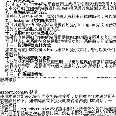
1、本公司ezPretty網站平台使用企業標準慣例來保護
2.本公司ezPretty網站將資料視為必須保護其免於滅
八、查詢或更正的方式
用戶個人資料有變更、或發現個人資料不正確的時候，可以隨時
九、Instagram貼文同步功能
您可以透過ezPretty店家系統後台所提供Instagram貼文同
用於同步您的貼文至店家系統。
十、取消Instagram授權方式
如果您有使用ezPretty網站所提供Instagram貼文同
可以登入店家系統後台使用取消授權功能，系統將立即清除您的
十一、取消帳號資料方式
如果您有使用本公司ezPretty網站所提供功能，您可以於任何
相關資料。
十二、隱私權聲明的更新
本公司將不定時更新隱私權聲明，以反映服務的變更和顧客的意見反
內容有所變更，或是處理您個人資訊的方式有所變動，本公司一
的個人資訊。
十三、自我保護措施
請妥善保管您的使用者名稱、密碼及個人資料，不要提供給
服務條款
窗，以防止他人讀取您的個人資料、信件或進入所機關管理
×
十四、傳送宣傳本站資訊或電子郵件之政策
您同意本公司網站，透過您所提供的郵件地址與您取得聯絡
ezpretty.com.tw 聲明
停止接收這些資料或電子郵件。
使用本網站即表示完全同意無條件接受，使用並遵守本網站所有條款。您與
十五、訊息通知
規範詳列於下。如未閱讀或不接受此規範請勿使用本網站，一旦使用本
本公司/本服務將以通知型訊息傳送重要訊息給您。即使未加
免責規範
本公司/本服務傳送之通知型訊息以對您有效且重要的訊息為
您要注意，ezpretty.com.tw 不保證本網站上所發佈
1.LINE 帳號設定的電話號碼與本公司/本服務所傳來的電話
均可能不準確或是存在拼寫錯誤。您在本網站上所進行的所有預訂服務均是與
2.該 LINE 帳號已在 LINE APP 設定中，同意接收通知型訊