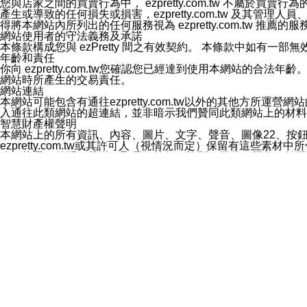
您與店家之間的買賣行為中， ezpretty.com.tw 不
3.LINE 帳號未封鎖傳送訊息之 LINE 官方帳號。
產生或導致的任何損失或損害，ezpretty.com.tw 及其管理
欲變更通知型訊息的設定，操作如下：
得將本網站內所列出的任何服務視為 ezpretty.com.tw 推
1.點選「主頁」＞「設定」
網站使用者的守法義務及承諾
2.點選「隱私設定」
本條款構成您與 ezPretty 間之有效契約。 本條款中如
3.點選「提供使用資料」
年齡和責任
4.點選「LINE通知型訊息」
你向 ezpretty.com.tw您確認您已經達到使用本網站
5.開關「接收LINE通知型訊息」
網站時所產生的交易責任。
❗️關閉「接收通知型訊息」後，將不會接收到來自任何企業
網站連結
本網站可能包含有通往ezpretty.com.tw以外的其他方所運營
入通往此類網站的超連結，並非暗示我們贊同此類網站上的材料
智慧財產權聲明
本網站上的所有資訊、內容、圖片、文字、聲音、圖像22、按
ezpretty.com.tw或其許可人（視情況而定）保留有
改、拷貝、傳播、發送、顯示、執行、複製、發佈、模仿、轉發
法或其他智慧財產權或 ezpretty.com.tw、其許可人
賠償
您同意因您使用本網站，而導致 ezpretty.com.tw、
您承擔賠償並保證 ezpretty.com.tw、其分公司、所屬機
免責聲明
您對本網站的所有使用均由您自擔風險。 因下載使用、參考或
己承擔全部責任。您同意 ezpretty.com.tw 及向ezpr
全部的索賠權利，無論是基於合約、侵權行為或其他依據。 ezpr
那些可損害或影響本網站管理、安全性、公正性和完整性，或是損害或
漏、中斷、刪除、缺陷、延遲或任何事件或事故，ezpretty.
其中包括但不僅限於有關本網站上服務、資訊及（或）聲明的保證或承
時間內對任一條款或多條條款的強制實施，不得將此視為放棄這
法律效應。 ezpretty.com.tw有權隨時變更本使用條