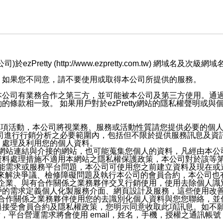
retty (http://www.ezpretty.com.tw) 網
，如果您不同意，請不要使用或取得本公司所提供的服務。
本公司有業務合作之第三方，並可能被本公司及第三方使用。通
條款相一致。 如果用戶對於ezPretty網站的隱私權聲明或
各項活動，本公司將視業務、服務或活動性質請您提供必要的個
公司進行行銷分析之必要範圍內，包括但不限於提供服務訊息及資
、處理及利用您的個人資料。
etty網站連結與介接的網站，也可能蒐集您個人的資料，凡經由
資料處理措施不適用本網站之隱私權保護政策，本公司對於該等
服務功能需求或服務平台問題，本公司可使用您之前建立資料及現在
，來解決爭議、檢修障礙問題及執行本公司的會員合約，本公司
關係企業、與有合作關係之業務夥伴交叉行銷使用，使用去除個人
戶的需求定義個人化製服務介面、網頁設計及服務，這些使用改
與有合作關係之業務夥伴使用您的去識別化個人資料與您您聯絡，
接受會員合約及隱私權政策，您明示同意收取此項訊息。如不願
，平台營運需求將會使用 email，姓名，手機，授權之通訊