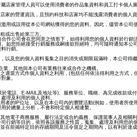
供所屬店家管理人員可以使用消費者的作品集資料和員工打卡個人圖像
何店家的營運資訊，且預約科技和店家均不能洩露消費者的個人
能濫用或誤用從本公司網站獲得的您的資料。因此，儘管本公司
出租或出售給第三方。
業務合作公司會在您同意之情形下，始得利用您的個人資料於行銷
用。如您拒絕接受行銷服務或嗣後欲拒絕時，均可隨時通知本公
資料行銷。
內，以及您的個人資料蒐集之目的消失或期限屆滿時，本公司得
係企業、其他與本公司有業務往來或合作之機構。
技之適當方式作個人資料之利用，(包括任何依法得利用之方式，
作對象。
限於電話、E-MAIL及地址等)、服務單位、職稱、為完成收款
、處理及利用的個人資料。
使用者的IP位址、以及在本公司內的瀏覽活動(例如，使用者所使
僅用於總量上分析，不會和特定個人相連繫。
及其他電子商務服務、履行法定或合約義務、保護當事人及相關
公司行銷等目的，依照各該服務之性質，蒐集、處理及利用您的
，並在前揭特定目的存續期間及法令規定之期間內，以有利於達成
。