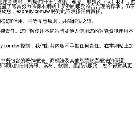
對於因為使用本網站上所提供的任何資訊、產品、服務及（或）材料，而
m.tw 已經盡了適當努力確保本網站上所列的服務符合合理的標準，仍不
ezpretty.com.tw 將對此不承擔任何責任。
均應依誠實信用、平等互惠原則，共商解決之道。
力的法律責任。您理解使用本網站時及他人使用您的登錄資訊使用本
ty.com.tw 控制，我們對其內容不承擔任何責任。在本網站上加
約中所包含的著作權法、商標法及其他智慧財產權法的保護。
網站上所獲取的任何資訊、素材、軟體、產品或服務，您不得對其更
不應被解釋為任何暗示或其他任何許可，或任何著作權法、商標
違反此規定，我們將追究其法律責任。
任何損失、責任及協力廠商的任何索賠或要求（包括律師費），將由
站而獲取到的資訊，而導致您遭受的任何風險或損失，將由您自
用本網站而造成的任何損失負責，同時，您會在此放棄有關此損失的所有及
伺服器不會發生缺陷，其中包括但不僅限於病毒或其他有害元素。對於
w 控制範圍的任何病毒感染、BUG、篡改、技術故障、錯誤、遺
有明示、暗示或法定及其他聲明、保證和條款均予以最大限度的排除，
定目的等。 ezpretty.com.tw 不能持續或在某階段
方便目的，其不應影響這些條款的範圍或意義，或是產生其他的
或任何協力廠商承擔任何責任。 在每次訪問網站時，您應檢查一下這