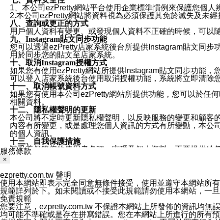
1、本公司ezPretty網站平台使用企業標準慣例來保護
2.本公司ezPretty網站將資料視為必須保護其免於滅
八、查詢或更正的方式
用戶個人資料有變更、或發現個人資料不正確的時候，可以隨時
九、Instagram貼文同步功能
您可以透過ezPretty店家系統後台所提供Instagram貼文同
用於同步您的貼文至店家系統。
十、取消Instagram授權方式
如果您有使用ezPretty網站所提供Instagram貼文同
可以登入店家系統後台使用取消授權功能，系統將立即清除您的
十一、取消帳號資料方式
如果您有使用本公司ezPretty網站所提供功能，您可以於任何
相關資料。
十二、隱私權聲明的更新
本公司將不定時更新隱私權聲明，以反映服務的變更和顧客的意見反
內容有所變更，或是處理您個人資訊的方式有所變動，本公司一
的個人資訊。
十三、自我保護措施
請妥善保管您的使用者名稱、密碼及個人資料，不要提供給
服務條款
窗，以防止他人讀取您的個人資料、信件或進入所機關管理
×
十四、傳送宣傳本站資訊或電子郵件之政策
您同意本公司網站，透過您所提供的郵件地址與您取得聯絡
ezpretty.com.tw 聲明
停止接收這些資料或電子郵件。
使用本網站即表示完全同意無條件接受，使用並遵守本網站所有條款。您與
十五、訊息通知
規範詳列於下。如未閱讀或不接受此規範請勿使用本網站，一旦使用本
本公司/本服務將以通知型訊息傳送重要訊息給您。即使未加
免責規範
本公司/本服務傳送之通知型訊息以對您有效且重要的訊息為
您要注意，ezpretty.com.tw 不保證本網站上所發佈
1.LINE 帳號設定的電話號碼與本公司/本服務所傳來的電話
均可能不準確或是存在拼寫錯誤。您在本網站上所進行的所有預訂服務均是與
2.該 LINE 帳號已在 LINE APP 設定中，同意接收通知型訊