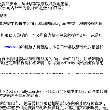
強化資訊安全，防止駭客攻擊以及異地備援。
免於公司內外部的會員未經授權的存取。
訊息等。
用此功能您需要授權本公司存取您的Instagram帳號，您的授權將僅
透過電子郵件和服務人員聯絡，本公司會盡快清除您的授權資料，或是您
。
l protected]
)和服務人員聯絡，本公司會盡快清除您的帳號和
上看到隱私權聲明連結旁的 "updated" 註記。如果聲明的
期檢視隱私權聲明，以得知 ezPretty 網站如何保護您
若您是與他人共享電腦或使用公共電腦，切記要關閉瀏覽器視
依照該資料或電子郵件所指示之方法、說明或功能連結，隨時
ezpretty.com.tw ）訂此合約(下稱本條款)，這些條款將
接受本網站所有規範的約束。
者，將可收到通知型訊息。
約店家的詳細資訊，以及與預訂服務相關資訊在內的其他各種資訊，
etty.com.tw僅是便於您能夠通過我們，預訂相對應的服務。在