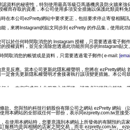
您個人辨認資料的秘密性，特別使用最高等級亞馬遜機房及防火牆來
失及未經授權而存取的資產，本公司使用多項安全措施以保護此類資料
在本公司ezPretty網站中要求更正，包括要求停止寄發相關
步功能，來將Instagram的貼文同步到 ezPretty 的作品集，使
步功能，您可以於任何時間取消您的 Instagram 授權，只需要
授權資料，並完全清除您透過此功能所同步的Instagram貼文
時間取消您的帳號或是資料，只需要透過電子郵件( e-mail:
[emai
應。當本公司更新此隱私權聲明，您將在 ezPretty網站 首頁
定會先更新隱私權聲明才會接著執行該項變更措施。本公司鼓勵您定
任何人。在您完成個人化服務之使用後，請務必記得登出帳號。
區。
並傳送或宣傳本網站各項服務之資料或電子郵件供您參考。您能
預約科技行銷股份有限公司之網站 ezPretty 網站 （以下皆稱 
網站的全部或任何一部份，表示同ezpretty.com.tw意
入本公司/本服務好友，您仍可接收到通知型訊息。
限，以廣告或其他目的的訊息皆不會被傳送。滿足以下三個條件
的資訊均無誤，在使用本網站時，您要意識到本網站上所發佈的有關預
號碼比對相符。
相關的店家之間交易，而非 ezpretty.com.tw。 ezpr
息。