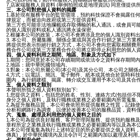
7.店家端服務人員資料 (舉例拍照或是地理資訊) 同意僅提
三、本公司對您個人資料的揭露
1.基於現有服務平台的監管環境，預約科技保證不會揭露任
律規定，而被迫向政府或第三方提供資料。
第三方也可能非法地攔截或存取傳輸的私人通訊，或會員可
的個人識別資料或私人通訊將永遠保密。
2.根據本公司的政策，本公司不會將涉及您的個人識別資料
3. 本公司、所屬集團、關係企業或與其合作行銷之第三方
將提供您表示拒絕行銷之方式，本公司不會向您索取相關費
務合作公司或第三方業務合作公司將立即停止利用您的個人
四、個人資料利用之期間、地區、對象及方式如下
1.期間：您同意於本公司存續期間或依法令之資料保存期間
2.地區：就中華民國領域內。
3.對象：本公司所屬公司(本公司)及其分公司、本公司之關
4.方式：以電話、簡訊、電子郵件、紙本或其他合於當時科
圍內，為行銷建檔、揭露、轉介或交互運用予本公司及其合
五、個人資料之類別
本聲明所指之個人資料類別如下:
1.您提供之資料，包括您的姓名、性別、連絡方式(包括但不
身分之個人資料，及執行職務或業務之必要範圍內所需蒐集
2.為提升服務品質，本公司會依照所提供服務之性質，記錄
分析和網路行為調查，以便於改善本公司的服務品質，資料
六、蒐集、處理及利用您的個人資料之目的
1.本公司為提供良好服務、客戶管理與服務、提供預約服務
章程所定之業務及執行職務或業務之必要範圍內等以及為本
2.本公司僅蒐集為執行上述特定目的所必要提供之個人資料
傳真)，於中華民國境內及法令許可之範圍內加以處理及利用
七、資料安全性