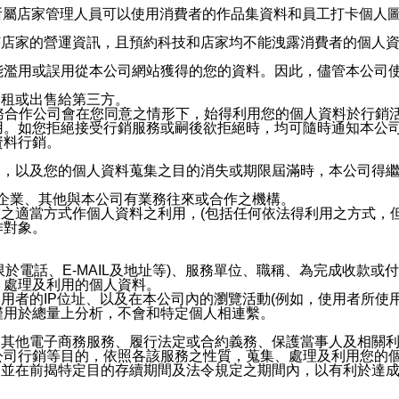
供所屬店家管理人員可以使用消費者的作品集資料和員工打卡個人圖像
何店家的營運資訊，且預約科技和店家均不能洩露消費者的個人
能濫用或誤用從本公司網站獲得的您的資料。因此，儘管本公司
出租或出售給第三方。
業務合作公司會在您同意之情形下，始得利用您的個人資料於行銷
用。如您拒絕接受行銷服務或嗣後欲拒絕時，均可隨時通知本公
資料行銷。
內，以及您的個人資料蒐集之目的消失或期限屆滿時，本公司得
係企業、其他與本公司有業務往來或合作之機構。
技之適當方式作個人資料之利用，(包括任何依法得利用之方式，
作對象。
限於電話、E-MAIL及地址等)、服務單位、職稱、為完成收款
、處理及利用的個人資料。
使用者的IP位址、以及在本公司內的瀏覽活動(例如，使用者所使
僅用於總量上分析，不會和特定個人相連繫。
及其他電子商務服務、履行法定或合約義務、保護當事人及相關
公司行銷等目的，依照各該服務之性質，蒐集、處理及利用您的
，並在前揭特定目的存續期間及法令規定之期間內，以有利於達成
。