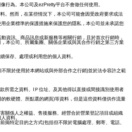
行為。本公司及ezPretty平台不會做任何使用。
資料。然而，在某些情況下，本公司可能會因受政府要求或法
使用企業標準的保護措施來保護您的隱私，本公司並未承諾您
活動資訊、商品訊息或新服務等相關行銷，且於首次行銷時，
司，本公司、所屬集團、關係企業或與其合作行銷之第三方業
繼續保存、處理或利用您的個人資料。
但不限於使用於本網站或與外部合作之行銷)並於法令容許之範
或付款所需之資料、IＰ位址、及其他得以直接或間接識別使用者
用的軟硬體、所點選的網頁)等資料，但是這些資料僅供作流量
利害關係人之權益、售後服務、經營合於營業登記項目或組織
個人資料。
前揭特定目的之方式(包括但不限於電腦處理、郵寄、電話、