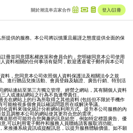
關於潮流串
店家合作
登入/註冊
域名及次級網域名所提供的服務。本公司將以慎重且嚴謹之態度提供全面的保
過註冊並同意隱私權政策和會員合約，您明確同意本公司使用
與個人資料相關的任何事項有疑問，歡迎透過電子郵件與本公司
人資料，您同意本公司依照個人資料保護法及相關法令之規
訊、進行贈品兌換活動、會員登錄及驗證、廣告行銷、特別活
本公司網站連結至第三方獨立管理、經營之網站，其有關個人資料
第三人或連結網站之行為不負連帶責任。
或過去在網站上的行為所取得之其他資料 (包括但不限於手機作
也有可能檢視多個會員以確認問題所在或解決爭議。
識別化資料來強化統計分析網站利用方式、提升本公司服務的內
善並且調整本公司的網站使其更符合您的需求。
並傳送那些可能符合您興趣的訊息給您，例如特定標題廣告、優
意,可以利用電子郵件和服務人員聯絡請客服取消功能。
帳號，來推播系統資訊或提醒訊息，以提升服務體驗價值。如不願