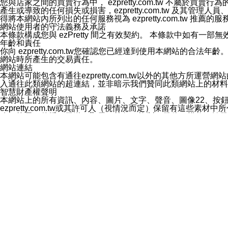
您與店家之間的買賣行為中， ezpretty.com.tw 不
3.LINE 帳號未封鎖傳送訊息之 LINE 官方帳號。
產生或導致的任何損失或損害，ezpretty.com.tw 及其管理
欲變更通知型訊息的設定，操作如下：
得將本網站內所列出的任何服務視為 ezpretty.com.tw 推
1.點選「主頁」＞「設定」
網站使用者的守法義務及承諾
2.點選「隱私設定」
本條款構成您與 ezPretty 間之有效契約。 本條款中如
3.點選「提供使用資料」
年齡和責任
4.點選「LINE通知型訊息」
你向 ezpretty.com.tw您確認您已經達到使用本網站
5.開關「接收LINE通知型訊息」
網站時所產生的交易責任。
❗️關閉「接收通知型訊息」後，將不會接收到來自任何企業
網站連結
本網站可能包含有通往ezpretty.com.tw以外的其他方所運營
入通往此類網站的超連結，並非暗示我們贊同此類網站上的材料
智慧財產權聲明
本網站上的所有資訊、內容、圖片、文字、聲音、圖像22、按
ezpretty.com.tw或其許可人（視情況而定）保留有
改、拷貝、傳播、發送、顯示、執行、複製、發佈、模仿、轉發
法或其他智慧財產權或 ezpretty.com.tw、其許可人
賠償
您同意因您使用本網站，而導致 ezpretty.com.tw、
您承擔賠償並保證 ezpretty.com.tw、其分公司、所屬機
免責聲明
您對本網站的所有使用均由您自擔風險。 因下載使用、參考或
己承擔全部責任。您同意 ezpretty.com.tw 及向ezpr
全部的索賠權利，無論是基於合約、侵權行為或其他依據。 ezpr
那些可損害或影響本網站管理、安全性、公正性和完整性，或是損害或
漏、中斷、刪除、缺陷、延遲或任何事件或事故，ezpretty.
其中包括但不僅限於有關本網站上服務、資訊及（或）聲明的保證或承
時間內對任一條款或多條條款的強制實施，不得將此視為放棄這
法律效應。 ezpretty.com.tw有權隨時變更本使用條