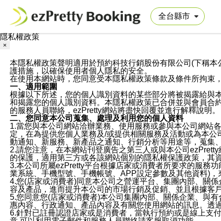
隱私權政策
×
本隱私權政策聲明適用於預約科技行銷股份有限公司(下稱本公司)於ezP
護措施，以確保使用者個人隱私的安全。
在使用本網站時，您同意受本隱私權政策條款及條件所拘束
一、適用範圍
根據以下所述，您的個人識別資料的某些部分將被揭露給與
和揭露您的個人識別資料。本隱私權政策已合併並與會員合約的
的服務人員聯絡，ezPretty網站將盡快回覆並進行解釋說明。
二、您同意本公司蒐集、處理及利用您的個人資料
1.當您與本公司網站洽辦業務、使用服務或參與本公司網站
定，在為提供您個人業務及/或提供相關服務及活動或為本
動通知、新服務、新產品之通知、行銷分析等用途等，蒐集
2.請您注意，在本網站刊登廣告之第三人或與本公司ezPr
的保護，適用第三方或各該網站個別的隱私權保護政策，其
3.本公司所屬ezPretty平台根據店家或消費者所要求的
業系統、手機型號、手機帳號、APP設定參數及其他資料)
4.您(店家或消費者)同意本公司之營運平台、集團內部、
容及產品，進而提升本公司的市場行銷及促銷、並且根據客
5.您同意您(店家或消費者)本公司集團內部、關係企業、
惠內容、行政通知、產品內容及有關您使用網站的訊息。透過
6.針對已註冊認證店家或是消費者，當執行預約或是線上支付
意,可以利用電子郵件和服務人員聯絡請客服取消功能。