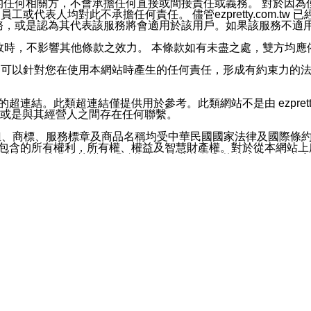
屬於買賣行為的任何相關方，不會承擔任何直接或間接責任或義務。 
人員、員工或代表人均對此不承擔任何責任。 儘管ezpretty.co
薦的服務，或是認為其代表該服務將會適用於該用戶。如果該服務不適用於您，
有一部無效時，不影響其他條款之效力。 本條款如有未盡之處，雙方
的合法年齡。可以針對您在使用本網站時產生的任何責任，形成有約束
官方帳號或認證官方帳號的通知型訊息。
網站的超連結。此類超連結僅提供用於參考。此類網站不是由 ezpret
或是與其經營人之間存在任何聯繫。
鈕、商標、服務標章及商品名稱均受中華民國國家法律及國際條
這些素材中所包含的所有權利，所有權、權益及智慧財產權。對於從本
或出售。除非本協議中明確指出，這些條款和條件中的任何內容
或任何協力廠商的業主權益中規定的任何權利的推斷結果。 如有任何人
其分公司、所屬機構、管理人員、代理人及其他合作夥伴和員工遭受的
構、管理人員、代理人及其他合作夥伴和員工不受損失。
依賴本網站上所提供的資訊、產品、服務或素材或通過使用本網
etty.com.tw提供電信及網路服務的提供商不會因您使用或不能使
etty.com.tw 不聲明、保證或承諾本網站或支持該網站的
影響本網站任何部分正常運行，且超出ezpretty.com.t
com.tw 不承擔任何責任。 在適用法律許可的最大範圍內，所
諾，其中包括但不僅限於其精確性、完整性或適銷性、品質或適用於特
些條款或是這些條款相關的權利。這些條款中使用的標題僅為了
款之內容及本網站上內容而不另行通知，同時，不對您、其他任何用戶