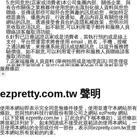
5.您同意您(店家或消費者)本公司集團內部、關係企業、與
有合作關係之業務夥伴使用您的去識別化個人資料與您您
聯絡，並傳送那些可能符合您興趣的訊息給您，例如特定
標題廣告、優惠內容、行政通知、產品內容及有關您使用
網站的訊息。透過接受會員合約及隱私權政策，您明示同
意收取此項訊息。如不願意,可以利用電子郵件和服務人員
聯絡請客服取消功能。
6.針對已註冊認證店家或是消費者，當執行預約或是線上
支付，平台營運需求將會使用 email，姓名，手機，授權
之通訊帳號，來推播系統資訊或提醒訊息，以提升服務體
驗價值。如不願意,可以利用電子郵件和服務人員聯絡請客
服取消功能。
7.店家端服務人員資料 (舉例拍照或是地理資訊) 同意僅提
供所屬店家管理人員可以使用消費者的作品集資料和員工
服務條款
打卡個人圖像行為。本公司及ezPretty平台不會做任何使
×
用。
三、本公司對您個人資料的揭露
1.基於現有服務平台的監管環境，預約科技保證不會揭露
ezpretty.com.tw 聲明
任何店家的營運資訊，且預約科技和店家均不能洩露消費
者的個人資料。然而，在某些情況下，本公司可能會因受
政府要求或法律規定，而被迫向政府或第三方提供資料。
第三方也可能非法地攔截或存取傳輸的私人通訊，或會員
使用本網站即表示完全同意無條件接受，使用並遵守本網站所有
可能濫用或誤用從本公司網站獲得的您的資料。因此，儘
條款。您與預約科技行銷股份有限公司之網站 ezPretty 網站
管本公司使用企業標準的保護措施來保護您的隱私，本公
（以下皆稱 ezpretty.com.tw ）訂此合約(下稱本條款)，這些條款
司並未承諾您的個人識別資料或私人通訊將永遠保密。
將規範詳列於下。如未閱讀或不接受此規範請勿使用本網站，一
2.根據本公司的政策，本公司不會將涉及您的個人識別資
旦使用本網站的全部或任何一部份，表示同ezpretty.com.tw意接
料出租或出售給第三方。
受本網站所有規範的約束。
3. 本公司、所屬集團、關係企業或與其合作行銷之第三方