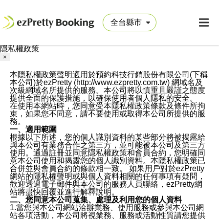
隱私權政策
×
本隱私權政策聲明適用於預約科技行銷股份有限公司(下稱
本公司)於ezPretty (http://www.ezpretty.com.tw) 網域名及
次級網域名所提供的服務。本公司將以慎重且嚴謹之態度
提供全面的保護措施，以確保使用者個人隱私的安全。
在使用本網站時，您同意受本隱私權政策條款及條件所拘
束，如果您不同意，請不要使用或取得本公司所提供的服
務。
一、適用範圍
根據以下所述，您的個人識別資料的某些部分將被揭露給
與本公司有業務合作之第三方，並可能被本公司及第三方
使用。通過註冊並同意隱私權政策和會員合約，您明確同
意本公司使用和揭露您的個人識別資料。本隱私權政策已
合併並與會員合約的條款相一致。 如果用戶對於ezPretty
網站的隱私權聲明或與個人資料相關的任何事項有疑問，
歡迎透過電子郵件與本公司的服務人員聯絡，ezPretty網
站將盡快回覆並進行解釋說明。
二、您同意本公司蒐集、處理及利用您的個人資料
1.當您與本公司網站洽辦業務、使用服務或參與本公司網
站各項活動，本公司將視業務、服務或活動性質請您提供