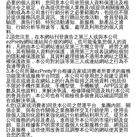
必要的個人資料，您同意本公司依照個人資料保護法及相
關法令之規定，在為提供您個人業務及/或提供相關服務及
活動或為本公司進行行銷分析之必要範圍內，包括但不限
於提供服務訊息及資訊、進行贈品兌換活動、會員登錄及
驗證、廣告行銷、特別活動通知、新服務、新產品之通
知、行銷分析等用途等，蒐集、處理及利用您的個人資
料。
2.請您注意，在本網站刊登廣告之第三人或與本公司
ezPretty網站連結與介接的網站，也可能蒐集您個人的資
料，凡經由本公司網站連結至第三方獨立管理、經營之網
站，其有關個人資料的保護，適用第三方或各該網站個別
的隱私權保護政策，其資料處理措施不適用本網站之隱私
權保護政策，本公司對於該等第三人或連結網站之行為不
負連帶責任。
3.本公司所屬ezPretty平台根據店家或消費者所要求的服務
功能需求或服務平台問題，本公司可使用您之前建立資料
及現在或過去在網站上的行為所取得之其他資料 (包括但
不限於手機作業系統、手機型號、手機帳號、APP設定參
數及其他資料)，來解決爭議、檢修障礙問題及執行本公司
的會員合約，本公司也有可能檢視多個會員以確認問題所
在或解決爭議。
4.您(店家或消費者)同意本公司之營運平台、集團內部、關
係企業、與有合作關係之業務夥伴交叉行銷使用，使用去
除個人識別化資料來強化統計分析網站利用方式、提升本
公司服務的內容及產品，進而提升本公司的市場行銷及促
銷、並且根據客戶的需求定義個人化製服務介面、網頁設
計及服務，這些使用改善並且調整本公司的網站使其更符
合您的需求。