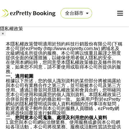
隱私權政策
×
本隱私權政策聲明適用於預約科技行銷股份有限公司(下稱
本公司)於ezPretty (http://www.ezpretty.com.tw) 網域名及
次級網域名所提供的服務。本公司將以慎重且嚴謹之態度
提供全面的保護措施，以確保使用者個人隱私的安全。
在使用本網站時，您同意受本隱私權政策條款及條件所拘
束，如果您不同意，請不要使用或取得本公司所提供的服
務。
一、適用範圍
根據以下所述，您的個人識別資料的某些部分將被揭露給
與本公司有業務合作之第三方，並可能被本公司及第三方
使用。通過註冊並同意隱私權政策和會員合約，您明確同
意本公司使用和揭露您的個人識別資料。本隱私權政策已
合併並與會員合約的條款相一致。 如果用戶對於ezPretty
網站的隱私權聲明或與個人資料相關的任何事項有疑問，
歡迎透過電子郵件與本公司的服務人員聯絡，ezPretty網
站將盡快回覆並進行解釋說明。
二、您同意本公司蒐集、處理及利用您的個人資料
1.當您與本公司網站洽辦業務、使用服務或參與本公司網
站各項活動，本公司將視業務、服務或活動性質請您提供