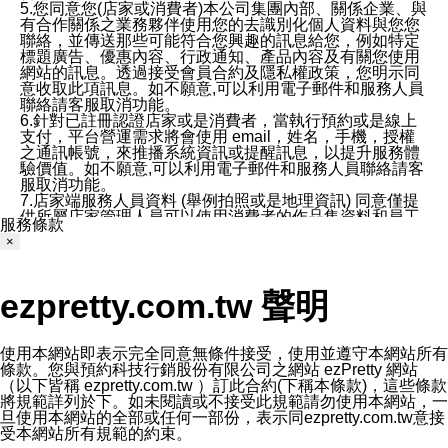
5.您同意您(店家或消費者)本公司集團內部、關係企業、與
有合作關係之業務夥伴使用您的去識別化個人資料與您您
聯絡，並傳送那些可能符合您興趣的訊息給您，例如特定
標題廣告、優惠內容、行政通知、產品內容及有關您使用
網站的訊息。透過接受會員合約及隱私權政策，您明示同
意收取此項訊息。如不願意,可以利用電子郵件和服務人員
聯絡請客服取消功能。
6.針對已註冊認證店家或是消費者，當執行預約或是線上
支付，平台營運需求將會使用 email，姓名，手機，授權
之通訊帳號，來推播系統資訊或提醒訊息，以提升服務體
驗價值。如不願意,可以利用電子郵件和服務人員聯絡請客
服取消功能。
7.店家端服務人員資料 (舉例拍照或是地理資訊) 同意僅提
供所屬店家管理人員可以使用消費者的作品集資料和員工
服務條款
打卡個人圖像行為。本公司及ezPretty平台不會做任何使
×
用。
三、本公司對您個人資料的揭露
1.基於現有服務平台的監管環境，預約科技保證不會揭露
ezpretty.com.tw 聲明
任何店家的營運資訊，且預約科技和店家均不能洩露消費
者的個人資料。然而，在某些情況下，本公司可能會因受
政府要求或法律規定，而被迫向政府或第三方提供資料。
第三方也可能非法地攔截或存取傳輸的私人通訊，或會員
使用本網站即表示完全同意無條件接受，使用並遵守本網站所有
可能濫用或誤用從本公司網站獲得的您的資料。因此，儘
條款。您與預約科技行銷股份有限公司之網站 ezPretty 網站
管本公司使用企業標準的保護措施來保護您的隱私，本公
（以下皆稱 ezpretty.com.tw ）訂此合約(下稱本條款)，這些條款
司並未承諾您的個人識別資料或私人通訊將永遠保密。
將規範詳列於下。如未閱讀或不接受此規範請勿使用本網站，一
2.根據本公司的政策，本公司不會將涉及您的個人識別資
旦使用本網站的全部或任何一部份，表示同ezpretty.com.tw意接
料出租或出售給第三方。
受本網站所有規範的約束。
3. 本公司、所屬集團、關係企業或與其合作行銷之第三方