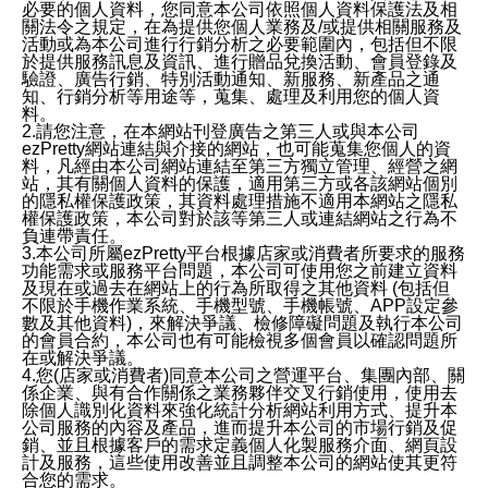
必要的個人資料，您同意本公司依照個人資料保護法及相
關法令之規定，在為提供您個人業務及/或提供相關服務及
活動或為本公司進行行銷分析之必要範圍內，包括但不限
於提供服務訊息及資訊、進行贈品兌換活動、會員登錄及
驗證、廣告行銷、特別活動通知、新服務、新產品之通
知、行銷分析等用途等，蒐集、處理及利用您的個人資
料。
2.請您注意，在本網站刊登廣告之第三人或與本公司
ezPretty網站連結與介接的網站，也可能蒐集您個人的資
料，凡經由本公司網站連結至第三方獨立管理、經營之網
站，其有關個人資料的保護，適用第三方或各該網站個別
的隱私權保護政策，其資料處理措施不適用本網站之隱私
權保護政策，本公司對於該等第三人或連結網站之行為不
負連帶責任。
3.本公司所屬ezPretty平台根據店家或消費者所要求的服務
功能需求或服務平台問題，本公司可使用您之前建立資料
及現在或過去在網站上的行為所取得之其他資料 (包括但
不限於手機作業系統、手機型號、手機帳號、APP設定參
數及其他資料)，來解決爭議、檢修障礙問題及執行本公司
的會員合約，本公司也有可能檢視多個會員以確認問題所
在或解決爭議。
4.您(店家或消費者)同意本公司之營運平台、集團內部、關
係企業、與有合作關係之業務夥伴交叉行銷使用，使用去
除個人識別化資料來強化統計分析網站利用方式、提升本
公司服務的內容及產品，進而提升本公司的市場行銷及促
銷、並且根據客戶的需求定義個人化製服務介面、網頁設
計及服務，這些使用改善並且調整本公司的網站使其更符
合您的需求。