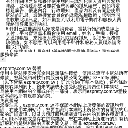
有合作關係之業務夥伴使用您的去識別化個人資料與您您
聯絡，並傳送那些可能符合您興趣的訊息給您，例如特定
標題廣告、優惠內容、行政通知、產品內容及有關您使用
網站的訊息。透過接受會員合約及隱私權政策，您明示同
意收取此項訊息。如不願意,可以利用電子郵件和服務人員
聯絡請客服取消功能。
6.針對已註冊認證店家或是消費者，當執行預約或是線上
支付，平台營運需求將會使用 email，姓名，手機，授權
之通訊帳號，來推播系統資訊或提醒訊息，以提升服務體
驗價值。如不願意,可以利用電子郵件和服務人員聯絡請客
服取消功能。
7.店家端服務人員資料 (舉例拍照或是地理資訊) 同意僅提
服務條款
供所屬店家管理人員可以使用消費者的作品集資料和員工
×
打卡個人圖像行為。本公司及ezPretty平台不會做任何使
用。
ezpretty.com.tw 聲明
三、本公司對您個人資料的揭露
使用本網站即表示完全同意無條件接受，使用並遵守本網站所有
1.基於現有服務平台的監管環境，預約科技保證不會揭露
條款。您與預約科技行銷股份有限公司之網站 ezPretty 網站
任何店家的營運資訊，且預約科技和店家均不能洩露消費
（以下皆稱 ezpretty.com.tw ）訂此合約(下稱本條款)，這些條款
者的個人資料。然而，在某些情況下，本公司可能會因受
將規範詳列於下。如未閱讀或不接受此規範請勿使用本網站，一
政府要求或法律規定，而被迫向政府或第三方提供資料。
旦使用本網站的全部或任何一部份，表示同ezpretty.com.tw意接
第三方也可能非法地攔截或存取傳輸的私人通訊，或會員
受本網站所有規範的約束。
可能濫用或誤用從本公司網站獲得的您的資料。因此，儘
免責規範
管本公司使用企業標準的保護措施來保護您的隱私，本公
您要注意，ezpretty.com.tw 不保證本網站上所發佈的資訊均無
司並未承諾您的個人識別資料或私人通訊將永遠保密。
誤，在使用本網站時，您要意識到本網站上所發佈的有關預約店
2.根據本公司的政策，本公司不會將涉及您的個人識別資
家的詳細資訊，以及與預訂服務相關資訊在內的其他各種資訊，
料出租或出售給第三方。
均可能不準確或是存在拼寫錯誤。您在本網站上所進行的所有預
3. 本公司、所屬集團、關係企業或與其合作行銷之第三方
訂服務均是與相關的店家之間交易，而非 ezpretty.com.tw。
業務合作公司會在您同意之情形下，始得利用您的個人資
ezpretty.com.tw僅是便於您能夠通過我們，預訂相對應的服務。