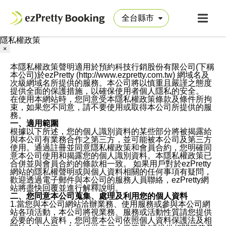
隱私權政策
×
本隱私權政策聲明適用於預約科技行銷股份有限公司(下稱
本公司)於ezPretty (http://www.ezpretty.com.tw) 網域名及
次級網域名所提供的服務。本公司將以慎重且嚴謹之態度
提供全面的保護措施，以確保使用者個人隱私的安全。
在使用本網站時，您同意受本隱私權政策條款及條件所拘
束，如果您不同意，請不要使用或取得本公司所提供的服
務。
一、適用範圍
根據以下所述，您的個人識別資料的某些部分將被揭露給
與本公司有業務合作之第三方，並可能被本公司及第三方
使用。通過註冊並同意隱私權政策和會員合約，您明確同
意本公司使用和揭露您的個人識別資料。本隱私權政策已
合併並與會員合約的條款相一致。 如果用戶對於ezPretty
網站的隱私權聲明或與個人資料相關的任何事項有疑問，
歡迎透過電子郵件與本公司的服務人員聯絡，ezPretty網
站將盡快回覆並進行解釋說明。
二、您同意本公司蒐集、處理及利用您的個人資料
1.當您與本公司網站洽辦業務、使用服務或參與本公司網
站各項活動，本公司將視業務、服務或活動性質請您提供
必要的個人資料，您同意本公司依照個人資料保護法及相