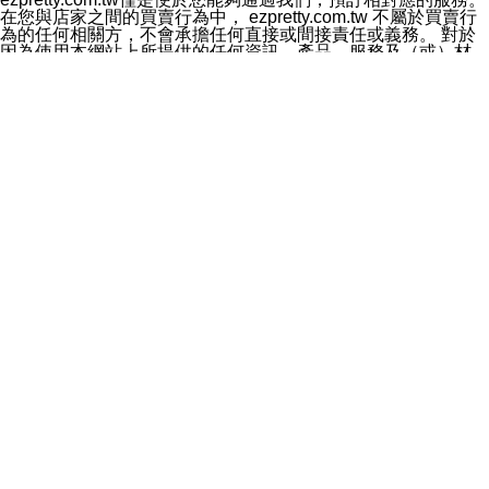
料於行銷活動資訊、商品訊息或新服務等相關行銷，且於
在您與店家之間的買賣行為中， ezpretty.com.tw 不屬於買賣行
首次行銷時，將提供您表示拒絕行銷之方式，本公司不會
為的任何相關方，不會承擔任何直接或間接責任或義務。 對於
向您索取相關費用。如您拒絕接受行銷服務或嗣後欲拒絕
因為使用本網站上所提供的任何資訊、產品、服務及（或）材
時，均可隨時通知本公司，本公司、所屬集團、關係企業
料，而產生或導致的任何損失或損害，ezpretty.com.tw 及其管
或與其合作行銷之第三方業務合作公司或第三方業務合作
理人員、員工或代表人均對此不承擔任何責任。 儘管
公司將立即停止利用您的個人資料行銷。
ezpretty.com.tw 已經盡了適當努力確保本網站上所列的服務符
四、個人資料利用之期間、地區、對象及方式如下
合合理的標準，仍不得將本網站內所列出的任何服務視為
1.期間：您同意於本公司存續期間或依法令之資料保存期
ezpretty.com.tw 推薦的服務，或是認為其代表該服務將會適用
間內，以及您的個人資料蒐集之目的消失或期限屆滿時，
於該用戶。如果該服務不適用於您，ezpretty.com.tw 將對此不
本公司得繼續保存、處理或利用您的個人資料。
承擔任何責任。
2.地區：就中華民國領域內。
網站使用者的守法義務及承諾
3.對象：本公司所屬公司(本公司)及其分公司、本公司之關
本條款構成您與 ezPretty 間之有效契約。 本條款中如有一部無
係企業、其他與本公司有業務往來或合作之機構。
效時，不影響其他條款之效力。 本條款如有未盡之處，雙方均
4.方式：以電話、簡訊、電子郵件、紙本或其他合於當時
應依誠實信用、平等互惠原則，共商解決之道。
科技之適當方式作個人資料之利用，(包括任何依法得利用
年齡和責任
之方式，但不限於使用於本網站或與外部合作之行銷)並於
你向 ezpretty.com.tw您確認您已經達到使用本網站的合法年
法令容許之範圍內，為行銷建檔、揭露、轉介或交互運用
齡。可以針對您在使用本網站時產生的任何責任，形成有約束力
予本公司及其合作對象。
的法律責任。您理解使用本網站時及他人使用您的登錄資訊使用
五、個人資料之類別
本網站時所產生的交易責任。
本聲明所指之個人資料類別如下:
網站連結
1.您提供之資料，包括您的姓名、性別、連絡方式(包括但
本網站可能包含有通往ezpretty.com.tw以外的其他方所運營網站
不限於電話、E-MAIL及地址等)、服務單位、職稱、為完
的超連結。此類超連結僅提供用於參考。此類網站不是由
成收款或付款所需之資料、IＰ位址、及其他得以直接或間
ezpretty.com.tw 控制，我們對其內容不承擔任何責任。在本網
接識別使用者身分之個人資料，及執行職務或業務之必要
站上加入通往此類網站的超連結，並非暗示我們贊同此類網站上
範圍內所需蒐集、處理及利用的個人資料。
的材料或是與其經營人之間存在任何聯繫。
2.為提升服務品質，本公司會依照所提供服務之性質，記
智慧財產權聲明
錄使用者的IP位址、以及在本公司內的瀏覽活動(例如，使
本網站上的所有資訊、內容、圖片、文字、聲音、圖像22、按
用者所使用的軟硬體、所點選的網頁)等資料，但是這些資
鈕、商標、服務標章及商品名稱均受中華民國國家法律及國際條