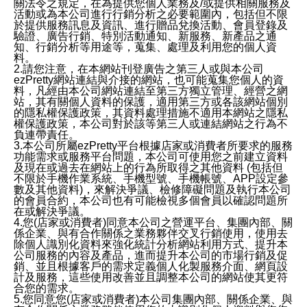
關法令之規定，在為提供您個人業務及/或提供相關服務及
活動或為本公司進行行銷分析之必要範圍內，包括但不限
於提供服務訊息及資訊、進行贈品兌換活動、會員登錄及
驗證、廣告行銷、特別活動通知、新服務、新產品之通
知、行銷分析等用途等，蒐集、處理及利用您的個人資
料。
2.請您注意，在本網站刊登廣告之第三人或與本公司
ezPretty網站連結與介接的網站，也可能蒐集您個人的資
料，凡經由本公司網站連結至第三方獨立管理、經營之網
站，其有關個人資料的保護，適用第三方或各該網站個別
的隱私權保護政策，其資料處理措施不適用本網站之隱私
權保護政策，本公司對於該等第三人或連結網站之行為不
負連帶責任。
3.本公司所屬ezPretty平台根據店家或消費者所要求的服務
功能需求或服務平台問題，本公司可使用您之前建立資料
及現在或過去在網站上的行為所取得之其他資料 (包括但
不限於手機作業系統、手機型號、手機帳號、APP設定參
數及其他資料)，來解決爭議、檢修障礙問題及執行本公司
的會員合約，本公司也有可能檢視多個會員以確認問題所
在或解決爭議。
4.您(店家或消費者)同意本公司之營運平台、集團內部、關
係企業、與有合作關係之業務夥伴交叉行銷使用，使用去
除個人識別化資料來強化統計分析網站利用方式、提升本
公司服務的內容及產品，進而提升本公司的市場行銷及促
銷、並且根據客戶的需求定義個人化製服務介面、網頁設
計及服務，這些使用改善並且調整本公司的網站使其更符
合您的需求。
5.您同意您(店家或消費者)本公司集團內部、關係企業、與