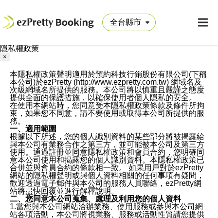
隱私權政策
×
本隱私權政策聲明適用於預約科技行銷股份有限公司(下稱
本公司)於ezPretty (http://www.ezpretty.com.tw) 網域名及
次級網域名所提供的服務。本公司將以慎重且嚴謹之態度
提供全面的保護措施，以確保使用者個人隱私的安全。
在使用本網站時，您同意受本隱私權政策條款及條件所拘
束，如果您不同意，請不要使用或取得本公司所提供的服
務。
一、適用範圍
根據以下所述，您的個人識別資料的某些部分將被揭露給
與本公司有業務合作之第三方，並可能被本公司及第三方
使用。通過註冊並同意隱私權政策和會員合約，您明確同
意本公司使用和揭露您的個人識別資料。本隱私權政策已
合併並與會員合約的條款相一致。 如果用戶對於ezPretty
網站的隱私權聲明或與個人資料相關的任何事項有疑問，
歡迎透過電子郵件與本公司的服務人員聯絡，ezPretty網
站將盡快回覆並進行解釋說明。
二、您同意本公司蒐集、處理及利用您的個人資料
1.當您與本公司網站洽辦業務、使用服務或參與本公司網
站各項活動，本公司將視業務、服務或活動性質請您提供