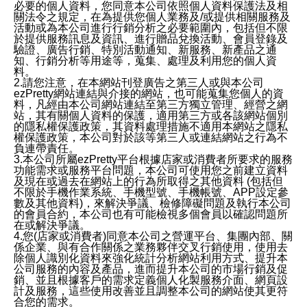
必要的個人資料，您同意本公司依照個人資料保護法及相
關法令之規定，在為提供您個人業務及/或提供相關服務及
活動或為本公司進行行銷分析之必要範圍內，包括但不限
於提供服務訊息及資訊、進行贈品兌換活動、會員登錄及
驗證、廣告行銷、特別活動通知、新服務、新產品之通
知、行銷分析等用途等，蒐集、處理及利用您的個人資
料。
2.請您注意，在本網站刊登廣告之第三人或與本公司
ezPretty網站連結與介接的網站，也可能蒐集您個人的資
料，凡經由本公司網站連結至第三方獨立管理、經營之網
站，其有關個人資料的保護，適用第三方或各該網站個別
的隱私權保護政策，其資料處理措施不適用本網站之隱私
權保護政策，本公司對於該等第三人或連結網站之行為不
負連帶責任。
3.本公司所屬ezPretty平台根據店家或消費者所要求的服務
功能需求或服務平台問題，本公司可使用您之前建立資料
及現在或過去在網站上的行為所取得之其他資料 (包括但
不限於手機作業系統、手機型號、手機帳號、APP設定參
數及其他資料)，來解決爭議、檢修障礙問題及執行本公司
的會員合約，本公司也有可能檢視多個會員以確認問題所
在或解決爭議。
4.您(店家或消費者)同意本公司之營運平台、集團內部、關
係企業、與有合作關係之業務夥伴交叉行銷使用，使用去
除個人識別化資料來強化統計分析網站利用方式、提升本
公司服務的內容及產品，進而提升本公司的市場行銷及促
銷、並且根據客戶的需求定義個人化製服務介面、網頁設
計及服務，這些使用改善並且調整本公司的網站使其更符
合您的需求。