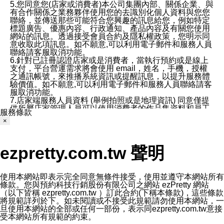
5.您同意您(店家或消費者)本公司集團內部、關係企業、與
有合作關係之業務夥伴使用您的去識別化個人資料與您您
聯絡，並傳送那些可能符合您興趣的訊息給您，例如特定
標題廣告、優惠內容、行政通知、產品內容及有關您使用
網站的訊息。透過接受會員合約及隱私權政策，您明示同
意收取此項訊息。如不願意,可以利用電子郵件和服務人員
聯絡請客服取消功能。
6.針對已註冊認證店家或是消費者，當執行預約或是線上
支付，平台營運需求將會使用 email，姓名，手機，授權
之通訊帳號，來推播系統資訊或提醒訊息，以提升服務體
驗價值。如不願意,可以利用電子郵件和服務人員聯絡請客
服取消功能。
7.店家端服務人員資料 (舉例拍照或是地理資訊) 同意僅提
供所屬店家管理人員可以使用消費者的作品集資料和員工
服務條款
打卡個人圖像行為。本公司及ezPretty平台不會做任何使
×
用。
三、本公司對您個人資料的揭露
1.基於現有服務平台的監管環境，預約科技保證不會揭露
ezpretty.com.tw 聲明
任何店家的營運資訊，且預約科技和店家均不能洩露消費
者的個人資料。然而，在某些情況下，本公司可能會因受
政府要求或法律規定，而被迫向政府或第三方提供資料。
第三方也可能非法地攔截或存取傳輸的私人通訊，或會員
使用本網站即表示完全同意無條件接受，使用並遵守本網站所有
可能濫用或誤用從本公司網站獲得的您的資料。因此，儘
條款。您與預約科技行銷股份有限公司之網站 ezPretty 網站
管本公司使用企業標準的保護措施來保護您的隱私，本公
（以下皆稱 ezpretty.com.tw ）訂此合約(下稱本條款)，這些條款
司並未承諾您的個人識別資料或私人通訊將永遠保密。
將規範詳列於下。如未閱讀或不接受此規範請勿使用本網站，一
2.根據本公司的政策，本公司不會將涉及您的個人識別資
旦使用本網站的全部或任何一部份，表示同ezpretty.com.tw意接
料出租或出售給第三方。
受本網站所有規範的約束。
3. 本公司、所屬集團、關係企業或與其合作行銷之第三方