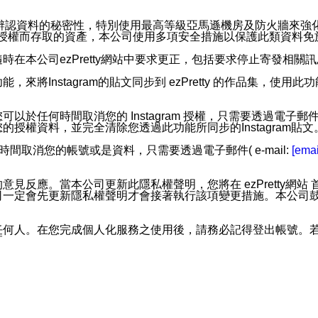
。
您個人辨認資料的秘密性，特別使用最高等級亞馬遜機房及防火牆來
失及未經授權而存取的資產，本公司使用多項安全措施以保護此類資料
在本公司ezPretty網站中要求更正，包括要求停止寄發相關
步功能，來將Instagram的貼文同步到 ezPretty 的作品集，使
步功能，您可以於任何時間取消您的 Instagram 授權，只需要
授權資料，並完全清除您透過此功能所同步的Instagram貼文
時間取消您的帳號或是資料，只需要透過電子郵件( e-mail:
[emai
應。當本公司更新此隱私權聲明，您將在 ezPretty網站 首頁
定會先更新隱私權聲明才會接著執行該項變更措施。本公司鼓勵您定
任何人。在您完成個人化服務之使用後，請務必記得登出帳號。
區。
並傳送或宣傳本網站各項服務之資料或電子郵件供您參考。您能
入本公司/本服務好友，您仍可接收到通知型訊息。
限，以廣告或其他目的的訊息皆不會被傳送。滿足以下三個條件