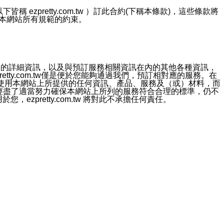
ezpretty.com.tw ）訂此合約(下稱本條款)，這些條款將
接受本網站所有規範的約束。
約店家的詳細資訊，以及與預訂服務相關資訊在內的其他各種資訊，
etty.com.tw僅是便於您能夠通過我們，預訂相對應的服務。在
對於因為使用本網站上所提供的任何資訊、產品、服務及（或）材料，而
m.tw 已經盡了適當努力確保本網站上所列的服務符合合理的標準，仍不
ezpretty.com.tw 將對此不承擔任何責任。
均應依誠實信用、平等互惠原則，共商解決之道。
力的法律責任。您理解使用本網站時及他人使用您的登錄資訊使用本