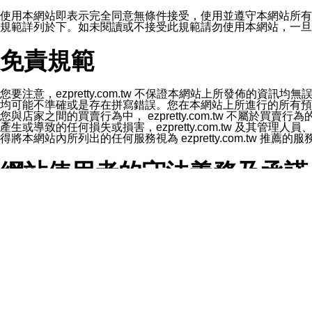
1.LINE 帳號設定的電話號碼與本公司/本服務所傳來的電話
2.該 LINE 帳號已在 LINE APP 設定中，同意接收通知型訊
使用本網站即表示完全同意無條件接受，使用並遵守本網站所有條款。您與
3.LINE 帳號未封鎖傳送訊息之 LINE 官方帳號。
規範詳列於下。如未閱讀或不接受此規範請勿使用本網站，一旦使用本
欲變更通知型訊息的設定，操作如下：
1.點選「主頁」＞「設定」
免責規範
2.點選「隱私設定」
3.點選「提供使用資料」
4.點選「LINE通知型訊息」
5.開關「接收LINE通知型訊息」
您要注意，ezpretty.com.tw 不保證本網站上所發佈
❗️關閉「接收通知型訊息」後，將不會接收到來自任何企業
均可能不準確或是存在拼寫錯誤。您在本網站上所進行的所有預訂服務均是與
您與店家之間的買賣行為中， ezpretty.com.tw 不
產生或導致的任何損失或損害，ezpretty.com.tw 及其管理
得將本網站內所列出的任何服務視為 ezpretty.com.tw 推
網站使用者的守法義務及承諾
本條款構成您與 ezPretty 間之有效契約。 本條款中如
年齡和責任
你向 ezpretty.com.tw您確認您已經達到使用本網站
網站時所產生的交易責任。