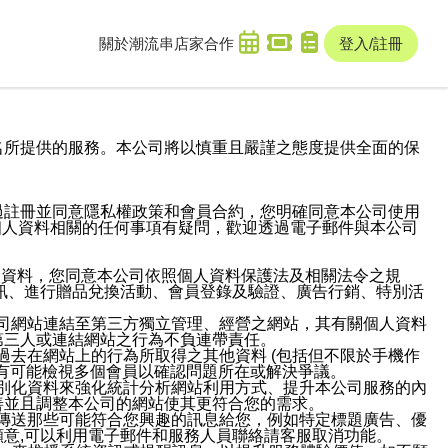
關於潮流串
店家合作
登入/註冊
域名及次級網域名所提供的服務。本公司將以慎重且嚴謹之態度提供全面的保
過註冊並同意隱私權政策和會員合約，您明確同意本公司使用
與個人資料相關的任何事項有疑問，歡迎透過電子郵件與本公司
人資料，您同意本公司依照個人資料保護法及相關法令之規
訊、進行贈品兌換活動、會員登錄及驗證、廣告行銷、特別活
本公司網站連結至第三方獨立管理、經營之網站，其有關個人資料
第三人或連結網站之行為不負連帶責任。
或過去在網站上的行為所取得之其他資料 (包括但不限於手機作
也有可能檢視多個會員以確認問題所在或解決爭議。
識別化資料來強化統計分析網站利用方式、提升本公司服務的內
善並且調整本公司的網站使其更符合您的需求。
並傳送那些可能符合您興趣的訊息給您，例如特定標題廣告、優
意,可以利用電子郵件和服務人員聯絡請客服取消功能。