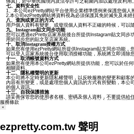
傳真)，於中華民國境內及法令許可之範圍內加以處理及利用
七、資料安全性
1、本公司ezPretty網站平台使用企業標準慣例來保護
2.本公司ezPretty網站將資料視為必須保護其免於滅
八、查詢或更正的方式
用戶個人資料有變更、或發現個人資料不正確的時候，可以隨時
九、Instagram貼文同步功能
您可以透過ezPretty店家系統後台所提供Instagram貼文同
用於同步您的貼文至店家系統。
十、取消Instagram授權方式
如果您有使用ezPretty網站所提供Instagram貼文同
可以登入店家系統後台使用取消授權功能，系統將立即清除您的
十一、取消帳號資料方式
如果您有使用本公司ezPretty網站所提供功能，您可以於任何
相關資料。
十二、隱私權聲明的更新
本公司將不定時更新隱私權聲明，以反映服務的變更和顧客的意見反
內容有所變更，或是處理您個人資訊的方式有所變動，本公司一
的個人資訊。
十三、自我保護措施
請妥善保管您的使用者名稱、密碼及個人資料，不要提供給
窗，以防止他人讀取您的個人資料、信件或進入所機關管理
服務條款
十四、傳送宣傳本站資訊或電子郵件之政策
×
您同意本公司網站，透過您所提供的郵件地址與您取得聯絡
停止接收這些資料或電子郵件。
十五、訊息通知
ezpretty.com.tw 聲明
本公司/本服務將以通知型訊息傳送重要訊息給您。即使未加
本公司/本服務傳送之通知型訊息以對您有效且重要的訊息為