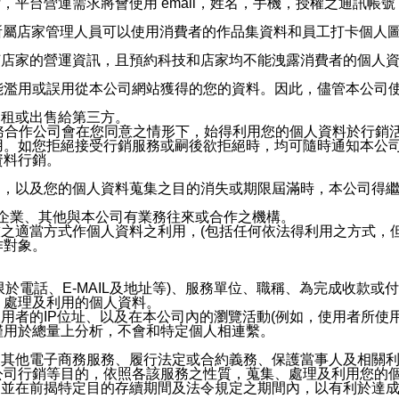
，平台營運需求將會使用 email，姓名，手機，授權之通訊
供所屬店家管理人員可以使用消費者的作品集資料和員工打卡個人圖像
何店家的營運資訊，且預約科技和店家均不能洩露消費者的個人
能濫用或誤用從本公司網站獲得的您的資料。因此，儘管本公司
出租或出售給第三方。
業務合作公司會在您同意之情形下，始得利用您的個人資料於行銷
用。如您拒絕接受行銷服務或嗣後欲拒絕時，均可隨時通知本公
資料行銷。
內，以及您的個人資料蒐集之目的消失或期限屆滿時，本公司得
係企業、其他與本公司有業務往來或合作之機構。
技之適當方式作個人資料之利用，(包括任何依法得利用之方式，
作對象。
限於電話、E-MAIL及地址等)、服務單位、職稱、為完成收款
、處理及利用的個人資料。
使用者的IP位址、以及在本公司內的瀏覽活動(例如，使用者所使
僅用於總量上分析，不會和特定個人相連繫。
及其他電子商務服務、履行法定或合約義務、保護當事人及相關
公司行銷等目的，依照各該服務之性質，蒐集、處理及利用您的
，並在前揭特定目的存續期間及法令規定之期間內，以有利於達成