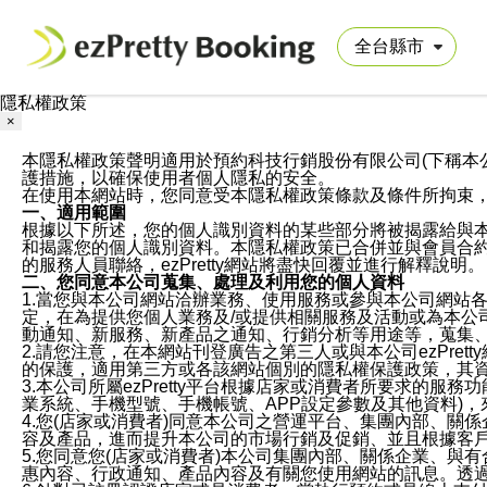
隱私權政策
×
本隱私權政策聲明適用於預約科技行銷股份有限公司(下稱本公司)於ezP
護措施，以確保使用者個人隱私的安全。
在使用本網站時，您同意受本隱私權政策條款及條件所拘束
一、適用範圍
根據以下所述，您的個人識別資料的某些部分將被揭露給與
和揭露您的個人識別資料。本隱私權政策已合併並與會員合約的
的服務人員聯絡，ezPretty網站將盡快回覆並進行解釋說明。
二、您同意本公司蒐集、處理及利用您的個人資料
1.當您與本公司網站洽辦業務、使用服務或參與本公司網站
定，在為提供您個人業務及/或提供相關服務及活動或為本
動通知、新服務、新產品之通知、行銷分析等用途等，蒐集
2.請您注意，在本網站刊登廣告之第三人或與本公司ezPr
的保護，適用第三方或各該網站個別的隱私權保護政策，其
3.本公司所屬ezPretty平台根據店家或消費者所要求的
業系統、手機型號、手機帳號、APP設定參數及其他資料)
4.您(店家或消費者)同意本公司之營運平台、集團內部、
容及產品，進而提升本公司的市場行銷及促銷、並且根據客
5.您同意您(店家或消費者)本公司集團內部、關係企業、
惠內容、行政通知、產品內容及有關您使用網站的訊息。透過