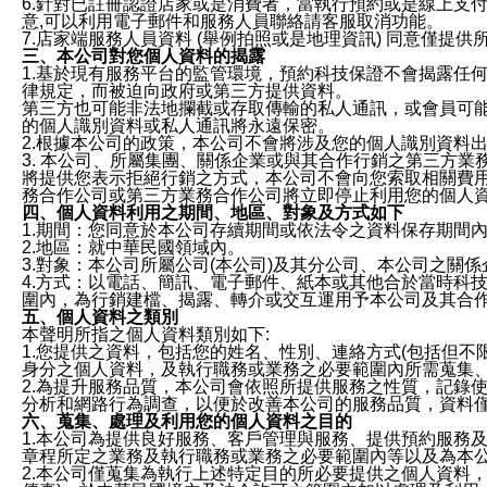
6.針對已註冊認證店家或是消費者，當執行預約或是線上支付
意,可以利用電子郵件和服務人員聯絡請客服取消功能。
7.店家端服務人員資料 (舉例拍照或是地理資訊) 同意僅提
三、本公司對您個人資料的揭露
1.基於現有服務平台的監管環境，預約科技保證不會揭露任
律規定，而被迫向政府或第三方提供資料。
第三方也可能非法地攔截或存取傳輸的私人通訊，或會員可
的個人識別資料或私人通訊將永遠保密。
2.根據本公司的政策，本公司不會將涉及您的個人識別資料
3. 本公司、所屬集團、關係企業或與其合作行銷之第三方
將提供您表示拒絕行銷之方式，本公司不會向您索取相關費
務合作公司或第三方業務合作公司將立即停止利用您的個人
四、個人資料利用之期間、地區、對象及方式如下
1.期間：您同意於本公司存續期間或依法令之資料保存期間
2.地區：就中華民國領域內。
3.對象：本公司所屬公司(本公司)及其分公司、本公司之關
4.方式：以電話、簡訊、電子郵件、紙本或其他合於當時科
圍內，為行銷建檔、揭露、轉介或交互運用予本公司及其合
五、個人資料之類別
本聲明所指之個人資料類別如下:
1.您提供之資料，包括您的姓名、性別、連絡方式(包括但不
身分之個人資料，及執行職務或業務之必要範圍內所需蒐集
2.為提升服務品質，本公司會依照所提供服務之性質，記錄
分析和網路行為調查，以便於改善本公司的服務品質，資料
六、蒐集、處理及利用您的個人資料之目的
1.本公司為提供良好服務、客戶管理與服務、提供預約服務
章程所定之業務及執行職務或業務之必要範圍內等以及為本
2.本公司僅蒐集為執行上述特定目的所必要提供之個人資料