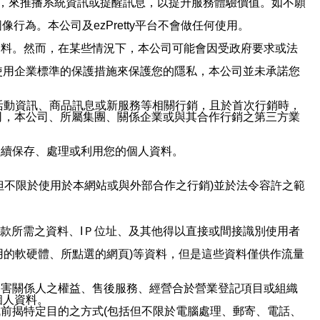
帳號，來推播系統資訊或提醒訊息，以提升服務體驗價值。如不願
行為。本公司及ezPretty平台不會做任何使用。
資料。然而，在某些情況下，本公司可能會因受政府要求或法
使用企業標準的保護措施來保護您的隱私，本公司並未承諾您
活動資訊、商品訊息或新服務等相關行銷，且於首次行銷時，
司，本公司、所屬集團、關係企業或與其合作行銷之第三方業
繼續保存、處理或利用您的個人資料。
但不限於使用於本網站或與外部合作之行銷)並於法令容許之範
或付款所需之資料、IＰ位址、及其他得以直接或間接識別使用者
用的軟硬體、所點選的網頁)等資料，但是這些資料僅供作流量
利害關係人之權益、售後服務、經營合於營業登記項目或組織
個人資料。
前揭特定目的之方式(包括但不限於電腦處理、郵寄、電話、