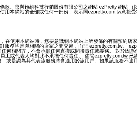
號碼比對相符。
息。
預約科技行銷股份有限公司之網站 ezPretty 網站 （以下皆稱 
網站的全部或任何一部份，表示同ezpretty.com.tw意
的資訊均無誤，在使用本網站時，您要意識到本網站上所發佈的有關預
官方帳號或認證官方帳號的通知型訊息。
相關的店家之間交易，而非 ezpretty.com.tw。 ezpr
屬於買賣行為的任何相關方，不會承擔任何直接或間接責任或義務。 
人員、員工或代表人均對此不承擔任何責任。 儘管ezpretty.co
薦的服務，或是認為其代表該服務將會適用於該用戶。如果該服務不適用於您，
有一部無效時，不影響其他條款之效力。 本條款如有未盡之處，雙方
的合法年齡。可以針對您在使用本網站時產生的任何責任，形成有約束