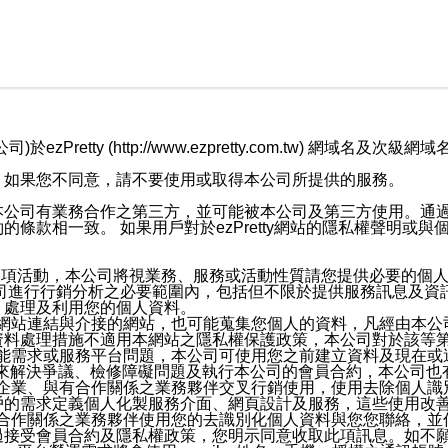
retty (http://www.ezpretty.com.tw) 網
，如果您不同意，請不要使用或取得本公司所提供的服務。
本公司有業務合作之第三方，並可能被本公司及第三方使用。通
條款相一致。 如果用戶對於ezPretty網站的隱私權聲明或
各項活動，本公司將視業務、服務或活動性質請您提供必要的個
公司進行行銷分析之必要範圍內，包括但不限於提供服務訊息及資
、處理及利用您的個人資料。
etty網站連結與介接的網站，也可能蒐集您個人的資料，凡經由
資料處理措施不適用本網站之隱私權保護政策，本公司對於該等
服務功能需求或服務平台問題，本公司可使用您之前建立資料及現在
，來解決爭議、檢修障礙問題及執行本公司的會員合約，本公司
關係企業、與有合作關係之業務夥伴交叉行銷使用，使用去除個人
戶的需求定義個人化製服務介面、網頁設計及服務，這些使用改
與有合作關係之業務夥伴使用您的去識別化個人資料與您您聯絡，
接受會員合約及隱私權政策，您明示同意收取此項訊息。如不願