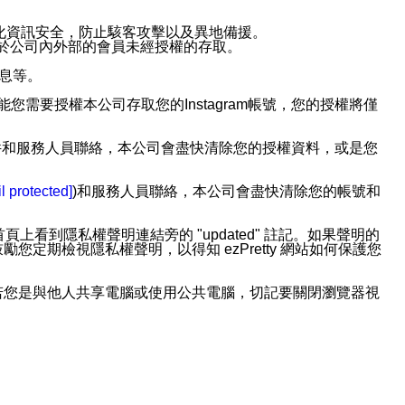
強化資訊安全，防止駭客攻擊以及異地備援。
免於公司內外部的會員未經授權的存取。
訊息等。
用此功能您需要授權本公司存取您的Instagram帳號，您的授權將僅
透過電子郵件和服務人員聯絡，本公司會盡快清除您的授權資料，或是您
。
l protected]
)和服務人員聯絡，本公司會盡快清除您的帳號和
上看到隱私權聲明連結旁的 "updated" 註記。如果聲明的
期檢視隱私權聲明，以得知 ezPretty 網站如何保護您
若您是與他人共享電腦或使用公共電腦，切記要關閉瀏覽器視
依照該資料或電子郵件所指示之方法、說明或功能連結，隨時
者，將可收到通知型訊息。