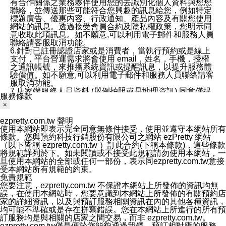
有合作關係之業務夥伴使用您的去識別化個人資料與您您
聯絡，並傳送那些可能符合您興趣的訊息給您，例如特定
標題廣告、優惠內容、行政通知、產品內容及有關您使用
網站的訊息。透過接受會員合約及隱私權政策，您明示同
意收取此項訊息。如不願意,可以利用電子郵件和服務人員
聯絡請客服取消功能。
6.針對已註冊認證店家或是消費者，當執行預約或是線上
支付，平台營運需求將會使用 email，姓名，手機，授權
之通訊帳號，來推播系統資訊或提醒訊息，以提升服務體
驗價值。如不願意,可以利用電子郵件和服務人員聯絡請客
服取消功能。
7.店家端服務人員資料 (舉例拍照或是地理資訊) 同意僅提
服務條款
供所屬店家管理人員可以使用消費者的作品集資料和員工
×
打卡個人圖像行為。本公司及ezPretty平台不會做任何使
用。
ezpretty.com.tw 聲明
三、本公司對您個人資料的揭露
使用本網站即表示完全同意無條件接受，使用並遵守本網站所有
1.基於現有服務平台的監管環境，預約科技保證不會揭露
條款。您與預約科技行銷股份有限公司之網站 ezPretty 網站
任何店家的營運資訊，且預約科技和店家均不能洩露消費
（以下皆稱 ezpretty.com.tw ）訂此合約(下稱本條款)，這些條款
者的個人資料。然而，在某些情況下，本公司可能會因受
將規範詳列於下。如未閱讀或不接受此規範請勿使用本網站，一
政府要求或法律規定，而被迫向政府或第三方提供資料。
旦使用本網站的全部或任何一部份，表示同ezpretty.com.tw意接
第三方也可能非法地攔截或存取傳輸的私人通訊，或會員
受本網站所有規範的約束。
可能濫用或誤用從本公司網站獲得的您的資料。因此，儘
免責規範
管本公司使用企業標準的保護措施來保護您的隱私，本公
您要注意，ezpretty.com.tw 不保證本網站上所發佈的資訊均無
司並未承諾您的個人識別資料或私人通訊將永遠保密。
誤，在使用本網站時，您要意識到本網站上所發佈的有關預約店
2.根據本公司的政策，本公司不會將涉及您的個人識別資
家的詳細資訊，以及與預訂服務相關資訊在內的其他各種資訊，
料出租或出售給第三方。
均可能不準確或是存在拼寫錯誤。您在本網站上所進行的所有預
3. 本公司、所屬集團、關係企業或與其合作行銷之第三方
訂服務均是與相關的店家之間交易，而非 ezpretty.com.tw。
業務合作公司會在您同意之情形下，始得利用您的個人資
ezpretty.com.tw僅是便於您能夠通過我們，預訂相對應的服務。