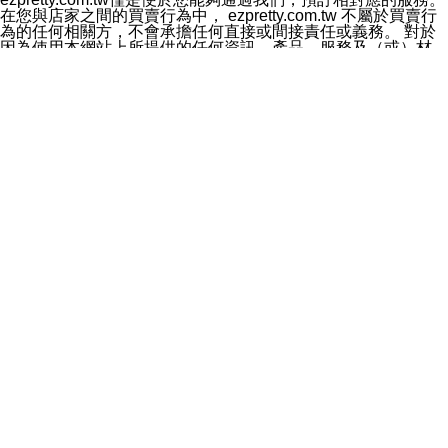
料於行銷活動資訊、商品訊息或新服務等相關行銷，且於
在您與店家之間的買賣行為中， ezpretty.com.tw 不屬於買賣行
首次行銷時，將提供您表示拒絕行銷之方式，本公司不會
為的任何相關方，不會承擔任何直接或間接責任或義務。 對於
向您索取相關費用。如您拒絕接受行銷服務或嗣後欲拒絕
因為使用本網站上所提供的任何資訊、產品、服務及（或）材
時，均可隨時通知本公司，本公司、所屬集團、關係企業
料，而產生或導致的任何損失或損害，ezpretty.com.tw 及其管
或與其合作行銷之第三方業務合作公司或第三方業務合作
理人員、員工或代表人均對此不承擔任何責任。 儘管
公司將立即停止利用您的個人資料行銷。
ezpretty.com.tw 已經盡了適當努力確保本網站上所列的服務符
四、個人資料利用之期間、地區、對象及方式如下
合合理的標準，仍不得將本網站內所列出的任何服務視為
1.期間：您同意於本公司存續期間或依法令之資料保存期
ezpretty.com.tw 推薦的服務，或是認為其代表該服務將會適用
間內，以及您的個人資料蒐集之目的消失或期限屆滿時，
於該用戶。如果該服務不適用於您，ezpretty.com.tw 將對此不
本公司得繼續保存、處理或利用您的個人資料。
承擔任何責任。
2.地區：就中華民國領域內。
網站使用者的守法義務及承諾
3.對象：本公司所屬公司(本公司)及其分公司、本公司之關
本條款構成您與 ezPretty 間之有效契約。 本條款中如有一部無
係企業、其他與本公司有業務往來或合作之機構。
效時，不影響其他條款之效力。 本條款如有未盡之處，雙方均
4.方式：以電話、簡訊、電子郵件、紙本或其他合於當時
應依誠實信用、平等互惠原則，共商解決之道。
科技之適當方式作個人資料之利用，(包括任何依法得利用
年齡和責任
之方式，但不限於使用於本網站或與外部合作之行銷)並於
你向 ezpretty.com.tw您確認您已經達到使用本網站的合法年
法令容許之範圍內，為行銷建檔、揭露、轉介或交互運用
齡。可以針對您在使用本網站時產生的任何責任，形成有約束力
予本公司及其合作對象。
的法律責任。您理解使用本網站時及他人使用您的登錄資訊使用
五、個人資料之類別
本網站時所產生的交易責任。
本聲明所指之個人資料類別如下:
網站連結
1.您提供之資料，包括您的姓名、性別、連絡方式(包括但
本網站可能包含有通往ezpretty.com.tw以外的其他方所運營網站
不限於電話、E-MAIL及地址等)、服務單位、職稱、為完
的超連結。此類超連結僅提供用於參考。此類網站不是由
成收款或付款所需之資料、IＰ位址、及其他得以直接或間
ezpretty.com.tw 控制，我們對其內容不承擔任何責任。在本網
接識別使用者身分之個人資料，及執行職務或業務之必要
站上加入通往此類網站的超連結，並非暗示我們贊同此類網站上
範圍內所需蒐集、處理及利用的個人資料。
的材料或是與其經營人之間存在任何聯繫。
2.為提升服務品質，本公司會依照所提供服務之性質，記
智慧財產權聲明
錄使用者的IP位址、以及在本公司內的瀏覽活動(例如，使
本網站上的所有資訊、內容、圖片、文字、聲音、圖像22、按
用者所使用的軟硬體、所點選的網頁)等資料，但是這些資
鈕、商標、服務標章及商品名稱均受中華民國國家法律及國際條