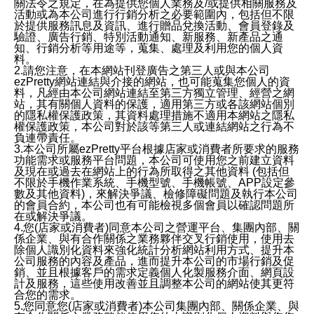
關法令之規定，在為提供您個人業務及/或提供相關服務及
活動或為本公司進行行銷分析之必要範圍內，包括但不限
於提供服務訊息及資訊、進行贈品兌換活動、會員登錄及
驗證、廣告行銷、特別活動通知、新服務、新產品之通
知、行銷分析等用途等，蒐集、處理及利用您的個人資
料。
2.請您注意，在本網站刊登廣告之第三人或與本公司
ezPretty網站連結與介接的網站，也可能蒐集您個人的資
料，凡經由本公司網站連結至第三方獨立管理、經營之網
站，其有關個人資料的保護，適用第三方或各該網站個別
的隱私權保護政策，其資料處理措施不適用本網站之隱私
權保護政策，本公司對於該等第三人或連結網站之行為不
負連帶責任。
3.本公司所屬ezPretty平台根據店家或消費者所要求的服務
功能需求或服務平台問題，本公司可使用您之前建立資料
及現在或過去在網站上的行為所取得之其他資料 (包括但
不限於手機作業系統、手機型號、手機帳號、APP設定參
數及其他資料)，來解決爭議、檢修障礙問題及執行本公司
的會員合約，本公司也有可能檢視多個會員以確認問題所
在或解決爭議。
4.您(店家或消費者)同意本公司之營運平台、集團內部、關
係企業、與有合作關係之業務夥伴交叉行銷使用，使用去
除個人識別化資料來強化統計分析網站利用方式、提升本
公司服務的內容及產品，進而提升本公司的市場行銷及促
銷、並且根據客戶的需求定義個人化製服務介面、網頁設
計及服務，這些使用改善並且調整本公司的網站使其更符
合您的需求。
5.您同意您(店家或消費者)本公司集團內部、關係企業、與