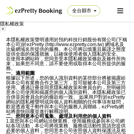
隱私權政策
×
本隱私權政策聲明適用於預約科技行銷股份有限公司(下稱
本公司)於ezPretty (http://www.ezpretty.com.tw) 網域名及
次級網域名所提供的服務。本公司將以慎重且嚴謹之態度
提供全面的保護措施，以確保使用者個人隱私的安全。
在使用本網站時，您同意受本隱私權政策條款及條件所拘
束，如果您不同意，請不要使用或取得本公司所提供的服
務。
一、適用範圍
根據以下所述，您的個人識別資料的某些部分將被揭露給
與本公司有業務合作之第三方，並可能被本公司及第三方
使用。通過註冊並同意隱私權政策和會員合約，您明確同
意本公司使用和揭露您的個人識別資料。本隱私權政策已
合併並與會員合約的條款相一致。 如果用戶對於ezPretty
網站的隱私權聲明或與個人資料相關的任何事項有疑問，
歡迎透過電子郵件與本公司的服務人員聯絡，ezPretty網
站將盡快回覆並進行解釋說明。
二、您同意本公司蒐集、處理及利用您的個人資料
1.當您與本公司網站洽辦業務、使用服務或參與本公司網
站各項活動，本公司將視業務、服務或活動性質請您提供
必要的個人資料，您同意本公司依照個人資料保護法及相