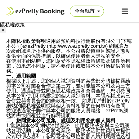
隱私權政策
×
本隱私權政策聲明適用於預約科技行銷股份有限公司(下稱
本公司)於ezPretty (http://www.ezpretty.com.tw) 網域名及
次級網域名所提供的服務。本公司將以慎重且嚴謹之態度
提供全面的保護措施，以確保使用者個人隱私的安全。
在使用本網站時，您同意受本隱私權政策條款及條件所拘
束，如果您不同意，請不要使用或取得本公司所提供的服
務。
一、適用範圍
根據以下所述，您的個人識別資料的某些部分將被揭露給
與本公司有業務合作之第三方，並可能被本公司及第三方
使用。通過註冊並同意隱私權政策和會員合約，您明確同
意本公司使用和揭露您的個人識別資料。本隱私權政策已
合併並與會員合約的條款相一致。 如果用戶對於ezPretty
網站的隱私權聲明或與個人資料相關的任何事項有疑問，
歡迎透過電子郵件與本公司的服務人員聯絡，ezPretty網
站將盡快回覆並進行解釋說明。
二、您同意本公司蒐集、處理及利用您的個人資料
1.當您與本公司網站洽辦業務、使用服務或參與本公司網
站各項活動，本公司將視業務、服務或活動性質請您提供
必要的個人資料，您同意本公司依照個人資料保護法及相