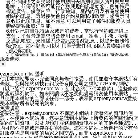
有合作關係之業務夥伴使用您的去識別化個人資料與您您
聯絡，並傳送那些可能符合您興趣的訊息給您，例如特定
標題廣告、優惠內容、行政通知、產品內容及有關您使用
網站的訊息。透過接受會員合約及隱私權政策，您明示同
意收取此項訊息。如不願意,可以利用電子郵件和服務人員
聯絡請客服取消功能。
6.針對已註冊認證店家或是消費者，當執行預約或是線上
支付，平台營運需求將會使用 email，姓名，手機，授權
之通訊帳號，來推播系統資訊或提醒訊息，以提升服務體
驗價值。如不願意,可以利用電子郵件和服務人員聯絡請客
服取消功能。
7.店家端服務人員資料 (舉例拍照或是地理資訊) 同意僅提
服務條款
供所屬店家管理人員可以使用消費者的作品集資料和員工
×
打卡個人圖像行為。本公司及ezPretty平台不會做任何使
用。
ezpretty.com.tw 聲明
三、本公司對您個人資料的揭露
使用本網站即表示完全同意無條件接受，使用並遵守本網站所有
1.基於現有服務平台的監管環境，預約科技保證不會揭露
條款。您與預約科技行銷股份有限公司之網站 ezPretty 網站
任何店家的營運資訊，且預約科技和店家均不能洩露消費
（以下皆稱 ezpretty.com.tw ）訂此合約(下稱本條款)，這些條款
者的個人資料。然而，在某些情況下，本公司可能會因受
將規範詳列於下。如未閱讀或不接受此規範請勿使用本網站，一
政府要求或法律規定，而被迫向政府或第三方提供資料。
旦使用本網站的全部或任何一部份，表示同ezpretty.com.tw意接
第三方也可能非法地攔截或存取傳輸的私人通訊，或會員
受本網站所有規範的約束。
可能濫用或誤用從本公司網站獲得的您的資料。因此，儘
免責規範
管本公司使用企業標準的保護措施來保護您的隱私，本公
您要注意，ezpretty.com.tw 不保證本網站上所發佈的資訊均無
司並未承諾您的個人識別資料或私人通訊將永遠保密。
誤，在使用本網站時，您要意識到本網站上所發佈的有關預約店
2.根據本公司的政策，本公司不會將涉及您的個人識別資
家的詳細資訊，以及與預訂服務相關資訊在內的其他各種資訊，
料出租或出售給第三方。
均可能不準確或是存在拼寫錯誤。您在本網站上所進行的所有預
3. 本公司、所屬集團、關係企業或與其合作行銷之第三方
訂服務均是與相關的店家之間交易，而非 ezpretty.com.tw。
業務合作公司會在您同意之情形下，始得利用您的個人資
ezpretty.com.tw僅是便於您能夠通過我們，預訂相對應的服務。