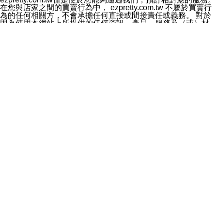
料於行銷活動資訊、商品訊息或新服務等相關行銷，且於
在您與店家之間的買賣行為中， ezpretty.com.tw 不屬於買賣行
首次行銷時，將提供您表示拒絕行銷之方式，本公司不會
為的任何相關方，不會承擔任何直接或間接責任或義務。 對於
向您索取相關費用。如您拒絕接受行銷服務或嗣後欲拒絕
因為使用本網站上所提供的任何資訊、產品、服務及（或）材
時，均可隨時通知本公司，本公司、所屬集團、關係企業
料，而產生或導致的任何損失或損害，ezpretty.com.tw 及其管
或與其合作行銷之第三方業務合作公司或第三方業務合作
理人員、員工或代表人均對此不承擔任何責任。 儘管
公司將立即停止利用您的個人資料行銷。
ezpretty.com.tw 已經盡了適當努力確保本網站上所列的服務符
四、個人資料利用之期間、地區、對象及方式如下
合合理的標準，仍不得將本網站內所列出的任何服務視為
1.期間：您同意於本公司存續期間或依法令之資料保存期
ezpretty.com.tw 推薦的服務，或是認為其代表該服務將會適用
間內，以及您的個人資料蒐集之目的消失或期限屆滿時，
於該用戶。如果該服務不適用於您，ezpretty.com.tw 將對此不
本公司得繼續保存、處理或利用您的個人資料。
承擔任何責任。
2.地區：就中華民國領域內。
網站使用者的守法義務及承諾
3.對象：本公司所屬公司(本公司)及其分公司、本公司之關
本條款構成您與 ezPretty 間之有效契約。 本條款中如有一部無
係企業、其他與本公司有業務往來或合作之機構。
效時，不影響其他條款之效力。 本條款如有未盡之處，雙方均
4.方式：以電話、簡訊、電子郵件、紙本或其他合於當時
應依誠實信用、平等互惠原則，共商解決之道。
科技之適當方式作個人資料之利用，(包括任何依法得利用
年齡和責任
之方式，但不限於使用於本網站或與外部合作之行銷)並於
你向 ezpretty.com.tw您確認您已經達到使用本網站的合法年
法令容許之範圍內，為行銷建檔、揭露、轉介或交互運用
齡。可以針對您在使用本網站時產生的任何責任，形成有約束力
予本公司及其合作對象。
的法律責任。您理解使用本網站時及他人使用您的登錄資訊使用
五、個人資料之類別
本網站時所產生的交易責任。
本聲明所指之個人資料類別如下:
網站連結
1.您提供之資料，包括您的姓名、性別、連絡方式(包括但
本網站可能包含有通往ezpretty.com.tw以外的其他方所運營網站
不限於電話、E-MAIL及地址等)、服務單位、職稱、為完
的超連結。此類超連結僅提供用於參考。此類網站不是由
成收款或付款所需之資料、IＰ位址、及其他得以直接或間
ezpretty.com.tw 控制，我們對其內容不承擔任何責任。在本網
接識別使用者身分之個人資料，及執行職務或業務之必要
站上加入通往此類網站的超連結，並非暗示我們贊同此類網站上
範圍內所需蒐集、處理及利用的個人資料。
的材料或是與其經營人之間存在任何聯繫。
2.為提升服務品質，本公司會依照所提供服務之性質，記
智慧財產權聲明
錄使用者的IP位址、以及在本公司內的瀏覽活動(例如，使
本網站上的所有資訊、內容、圖片、文字、聲音、圖像22、按
用者所使用的軟硬體、所點選的網頁)等資料，但是這些資
鈕、商標、服務標章及商品名稱均受中華民國國家法律及國際條