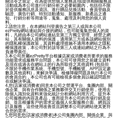
關法令之規定，在為提供您個人業務及/或提供相關服務及
活動或為本公司進行行銷分析之必要範圍內，包括但不限
於提供服務訊息及資訊、進行贈品兌換活動、會員登錄及
驗證、廣告行銷、特別活動通知、新服務、新產品之通
知、行銷分析等用途等，蒐集、處理及利用您的個人資
料。
2.請您注意，在本網站刊登廣告之第三人或與本公司
ezPretty網站連結與介接的網站，也可能蒐集您個人的資
料，凡經由本公司網站連結至第三方獨立管理、經營之網
站，其有關個人資料的保護，適用第三方或各該網站個別
的隱私權保護政策，其資料處理措施不適用本網站之隱私
權保護政策，本公司對於該等第三人或連結網站之行為不
負連帶責任。
3.本公司所屬ezPretty平台根據店家或消費者所要求的服務
功能需求或服務平台問題，本公司可使用您之前建立資料
及現在或過去在網站上的行為所取得之其他資料 (包括但
不限於手機作業系統、手機型號、手機帳號、APP設定參
數及其他資料)，來解決爭議、檢修障礙問題及執行本公司
的會員合約，本公司也有可能檢視多個會員以確認問題所
在或解決爭議。
4.您(店家或消費者)同意本公司之營運平台、集團內部、關
係企業、與有合作關係之業務夥伴交叉行銷使用，使用去
除個人識別化資料來強化統計分析網站利用方式、提升本
公司服務的內容及產品，進而提升本公司的市場行銷及促
銷、並且根據客戶的需求定義個人化製服務介面、網頁設
計及服務，這些使用改善並且調整本公司的網站使其更符
合您的需求。
5.您同意您(店家或消費者)本公司集團內部、關係企業、與