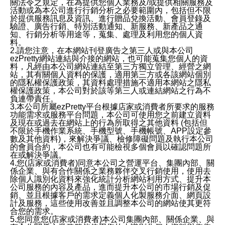
關法令之規定，在為提供您個人業務及/或提供相關服務及
活動或為本公司進行行銷分析之必要範圍內，包括但不限
於提供服務訊息及資訊、進行贈品兌換活動、會員登錄及
驗證、廣告行銷、特別活動通知、新服務、新產品之通
知、行銷分析等用途等，蒐集、處理及利用您的個人資
料。
2.請您注意，在本網站刊登廣告之第三人或與本公司
ezPretty網站連結與介接的網站，也可能蒐集您個人的資
料，凡經由本公司網站連結至第三方獨立管理、經營之網
站，其有關個人資料的保護，適用第三方或各該網站個別
的隱私權保護政策，其資料處理措施不適用本網站之隱私
權保護政策，本公司對於該等第三人或連結網站之行為不
負連帶責任。
3.本公司所屬ezPretty平台根據店家或消費者所要求的服務
功能需求或服務平台問題，本公司可使用您之前建立資料
及現在或過去在網站上的行為所取得之其他資料 (包括但
不限於手機作業系統、手機型號、手機帳號、APP設定參
數及其他資料)，來解決爭議、檢修障礙問題及執行本公司
的會員合約，本公司也有可能檢視多個會員以確認問題所
在或解決爭議。
4.您(店家或消費者)同意本公司之營運平台、集團內部、關
係企業、與有合作關係之業務夥伴交叉行銷使用，使用去
除個人識別化資料來強化統計分析網站利用方式、提升本
公司服務的內容及產品，進而提升本公司的市場行銷及促
銷、並且根據客戶的需求定義個人化製服務介面、網頁設
計及服務，這些使用改善並且調整本公司的網站使其更符
合您的需求。
5.您同意您(店家或消費者)本公司集團內部、關係企業、與