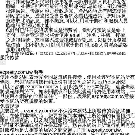
有合作關係之業務夥伴使用您的去識別化個人資料與您您
聯絡，並傳送那些可能符合您興趣的訊息給您，例如特定
標題廣告、優惠內容、行政通知、產品內容及有關您使用
網站的訊息。透過接受會員合約及隱私權政策，您明示同
意收取此項訊息。如不願意,可以利用電子郵件和服務人員
聯絡請客服取消功能。
6.針對已註冊認證店家或是消費者，當執行預約或是線上
支付，平台營運需求將會使用 email，姓名，手機，授權
之通訊帳號，來推播系統資訊或提醒訊息，以提升服務體
驗價值。如不願意,可以利用電子郵件和服務人員聯絡請客
服取消功能。
7.店家端服務人員資料 (舉例拍照或是地理資訊) 同意僅提
服務條款
供所屬店家管理人員可以使用消費者的作品集資料和員工
×
打卡個人圖像行為。本公司及ezPretty平台不會做任何使
用。
ezpretty.com.tw 聲明
三、本公司對您個人資料的揭露
使用本網站即表示完全同意無條件接受，使用並遵守本網站所有
1.基於現有服務平台的監管環境，預約科技保證不會揭露
條款。您與預約科技行銷股份有限公司之網站 ezPretty 網站
任何店家的營運資訊，且預約科技和店家均不能洩露消費
（以下皆稱 ezpretty.com.tw ）訂此合約(下稱本條款)，這些條款
者的個人資料。然而，在某些情況下，本公司可能會因受
將規範詳列於下。如未閱讀或不接受此規範請勿使用本網站，一
政府要求或法律規定，而被迫向政府或第三方提供資料。
旦使用本網站的全部或任何一部份，表示同ezpretty.com.tw意接
第三方也可能非法地攔截或存取傳輸的私人通訊，或會員
受本網站所有規範的約束。
可能濫用或誤用從本公司網站獲得的您的資料。因此，儘
免責規範
管本公司使用企業標準的保護措施來保護您的隱私，本公
您要注意，ezpretty.com.tw 不保證本網站上所發佈的資訊均無
司並未承諾您的個人識別資料或私人通訊將永遠保密。
誤，在使用本網站時，您要意識到本網站上所發佈的有關預約店
2.根據本公司的政策，本公司不會將涉及您的個人識別資
家的詳細資訊，以及與預訂服務相關資訊在內的其他各種資訊，
料出租或出售給第三方。
均可能不準確或是存在拼寫錯誤。您在本網站上所進行的所有預
3. 本公司、所屬集團、關係企業或與其合作行銷之第三方
訂服務均是與相關的店家之間交易，而非 ezpretty.com.tw。
業務合作公司會在您同意之情形下，始得利用您的個人資
ezpretty.com.tw僅是便於您能夠通過我們，預訂相對應的服務。