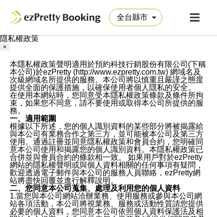
隱私權政策
×
本隱私權政策聲明適用於預約科技行銷股份有限公司(下稱
本公司)於ezPretty (http://www.ezpretty.com.tw) 網域名及
次級網域名所提供的服務。本公司將以慎重且嚴謹之態度
提供全面的保護措施，以確保使用者個人隱私的安全。
在使用本網站時，您同意受本隱私權政策條款及條件所拘
束，如果您不同意，請不要使用或取得本公司所提供的服
務。
一、適用範圍
根據以下所述，您的個人識別資料的某些部分將被揭露給
與本公司有業務合作之第三方，並可能被本公司及第三方
使用。通過註冊並同意隱私權政策和會員合約，您明確同
意本公司使用和揭露您的個人識別資料。本隱私權政策已
合併並與會員合約的條款相一致。 如果用戶對於ezPretty
網站的隱私權聲明或與個人資料相關的任何事項有疑問，
歡迎透過電子郵件與本公司的服務人員聯絡，ezPretty網
站將盡快回覆並進行解釋說明。
二、您同意本公司蒐集、處理及利用您的個人資料
1.當您與本公司網站洽辦業務、使用服務或參與本公司網
站各項活動，本公司將視業務、服務或活動性質請您提供
必要的個人資料，您同意本公司依照個人資料保護法及相