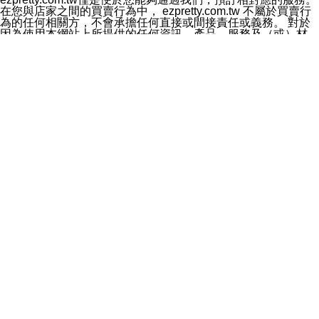
料於行銷活動資訊、商品訊息或新服務等相關行銷，且於
在您與店家之間的買賣行為中， ezpretty.com.tw 不屬於買賣行
首次行銷時，將提供您表示拒絕行銷之方式，本公司不會
為的任何相關方，不會承擔任何直接或間接責任或義務。 對於
向您索取相關費用。如您拒絕接受行銷服務或嗣後欲拒絕
因為使用本網站上所提供的任何資訊、產品、服務及（或）材
時，均可隨時通知本公司，本公司、所屬集團、關係企業
料，而產生或導致的任何損失或損害，ezpretty.com.tw 及其管
或與其合作行銷之第三方業務合作公司或第三方業務合作
理人員、員工或代表人均對此不承擔任何責任。 儘管
公司將立即停止利用您的個人資料行銷。
ezpretty.com.tw 已經盡了適當努力確保本網站上所列的服務符
四、個人資料利用之期間、地區、對象及方式如下
合合理的標準，仍不得將本網站內所列出的任何服務視為
1.期間：您同意於本公司存續期間或依法令之資料保存期
ezpretty.com.tw 推薦的服務，或是認為其代表該服務將會適用
間內，以及您的個人資料蒐集之目的消失或期限屆滿時，
於該用戶。如果該服務不適用於您，ezpretty.com.tw 將對此不
本公司得繼續保存、處理或利用您的個人資料。
承擔任何責任。
2.地區：就中華民國領域內。
網站使用者的守法義務及承諾
3.對象：本公司所屬公司(本公司)及其分公司、本公司之關
本條款構成您與 ezPretty 間之有效契約。 本條款中如有一部無
係企業、其他與本公司有業務往來或合作之機構。
效時，不影響其他條款之效力。 本條款如有未盡之處，雙方均
4.方式：以電話、簡訊、電子郵件、紙本或其他合於當時
應依誠實信用、平等互惠原則，共商解決之道。
科技之適當方式作個人資料之利用，(包括任何依法得利用
年齡和責任
之方式，但不限於使用於本網站或與外部合作之行銷)並於
你向 ezpretty.com.tw您確認您已經達到使用本網站的合法年
法令容許之範圍內，為行銷建檔、揭露、轉介或交互運用
齡。可以針對您在使用本網站時產生的任何責任，形成有約束力
予本公司及其合作對象。
的法律責任。您理解使用本網站時及他人使用您的登錄資訊使用
五、個人資料之類別
本網站時所產生的交易責任。
本聲明所指之個人資料類別如下:
網站連結
1.您提供之資料，包括您的姓名、性別、連絡方式(包括但
本網站可能包含有通往ezpretty.com.tw以外的其他方所運營網站
不限於電話、E-MAIL及地址等)、服務單位、職稱、為完
的超連結。此類超連結僅提供用於參考。此類網站不是由
成收款或付款所需之資料、IＰ位址、及其他得以直接或間
ezpretty.com.tw 控制，我們對其內容不承擔任何責任。在本網
接識別使用者身分之個人資料，及執行職務或業務之必要
站上加入通往此類網站的超連結，並非暗示我們贊同此類網站上
範圍內所需蒐集、處理及利用的個人資料。
的材料或是與其經營人之間存在任何聯繫。
2.為提升服務品質，本公司會依照所提供服務之性質，記
智慧財產權聲明
錄使用者的IP位址、以及在本公司內的瀏覽活動(例如，使
本網站上的所有資訊、內容、圖片、文字、聲音、圖像22、按
用者所使用的軟硬體、所點選的網頁)等資料，但是這些資
鈕、商標、服務標章及商品名稱均受中華民國國家法律及國際條