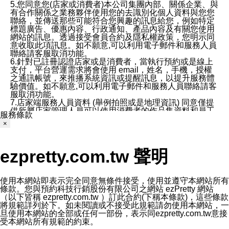
5.您同意您(店家或消費者)本公司集團內部、關係企業、與
有合作關係之業務夥伴使用您的去識別化個人資料與您您
聯絡，並傳送那些可能符合您興趣的訊息給您，例如特定
標題廣告、優惠內容、行政通知、產品內容及有關您使用
網站的訊息。透過接受會員合約及隱私權政策，您明示同
意收取此項訊息。如不願意,可以利用電子郵件和服務人員
聯絡請客服取消功能。
6.針對已註冊認證店家或是消費者，當執行預約或是線上
支付，平台營運需求將會使用 email，姓名，手機，授權
之通訊帳號，來推播系統資訊或提醒訊息，以提升服務體
驗價值。如不願意,可以利用電子郵件和服務人員聯絡請客
服取消功能。
7.店家端服務人員資料 (舉例拍照或是地理資訊) 同意僅提
供所屬店家管理人員可以使用消費者的作品集資料和員工
服務條款
打卡個人圖像行為。本公司及ezPretty平台不會做任何使
×
用。
三、本公司對您個人資料的揭露
1.基於現有服務平台的監管環境，預約科技保證不會揭露
ezpretty.com.tw 聲明
任何店家的營運資訊，且預約科技和店家均不能洩露消費
者的個人資料。然而，在某些情況下，本公司可能會因受
政府要求或法律規定，而被迫向政府或第三方提供資料。
第三方也可能非法地攔截或存取傳輸的私人通訊，或會員
使用本網站即表示完全同意無條件接受，使用並遵守本網站所有
可能濫用或誤用從本公司網站獲得的您的資料。因此，儘
條款。您與預約科技行銷股份有限公司之網站 ezPretty 網站
管本公司使用企業標準的保護措施來保護您的隱私，本公
（以下皆稱 ezpretty.com.tw ）訂此合約(下稱本條款)，這些條款
司並未承諾您的個人識別資料或私人通訊將永遠保密。
將規範詳列於下。如未閱讀或不接受此規範請勿使用本網站，一
2.根據本公司的政策，本公司不會將涉及您的個人識別資
旦使用本網站的全部或任何一部份，表示同ezpretty.com.tw意接
料出租或出售給第三方。
受本網站所有規範的約束。
3. 本公司、所屬集團、關係企業或與其合作行銷之第三方