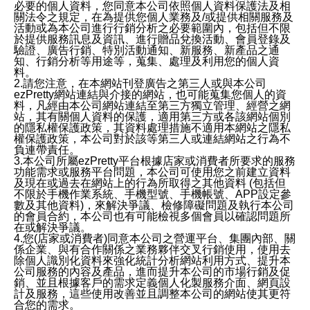
必要的個人資料，您同意本公司依照個人資料保護法及相
關法令之規定，在為提供您個人業務及/或提供相關服務及
活動或為本公司進行行銷分析之必要範圍內，包括但不限
於提供服務訊息及資訊、進行贈品兌換活動、會員登錄及
驗證、廣告行銷、特別活動通知、新服務、新產品之通
知、行銷分析等用途等，蒐集、處理及利用您的個人資
料。
2.請您注意，在本網站刊登廣告之第三人或與本公司
ezPretty網站連結與介接的網站，也可能蒐集您個人的資
料，凡經由本公司網站連結至第三方獨立管理、經營之網
站，其有關個人資料的保護，適用第三方或各該網站個別
的隱私權保護政策，其資料處理措施不適用本網站之隱私
權保護政策，本公司對於該等第三人或連結網站之行為不
負連帶責任。
3.本公司所屬ezPretty平台根據店家或消費者所要求的服務
功能需求或服務平台問題，本公司可使用您之前建立資料
及現在或過去在網站上的行為所取得之其他資料 (包括但
不限於手機作業系統、手機型號、手機帳號、APP設定參
數及其他資料)，來解決爭議、檢修障礙問題及執行本公司
的會員合約，本公司也有可能檢視多個會員以確認問題所
在或解決爭議。
4.您(店家或消費者)同意本公司之營運平台、集團內部、關
係企業、與有合作關係之業務夥伴交叉行銷使用，使用去
除個人識別化資料來強化統計分析網站利用方式、提升本
公司服務的內容及產品，進而提升本公司的市場行銷及促
銷、並且根據客戶的需求定義個人化製服務介面、網頁設
計及服務，這些使用改善並且調整本公司的網站使其更符
合您的需求。