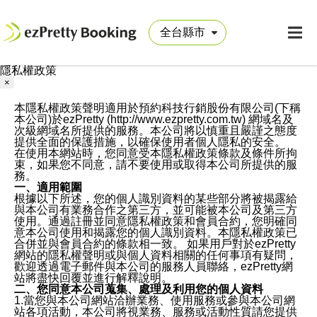
隱私權政策
×
本隱私權政策聲明適用於預約科技行銷股份有限公司(下稱
本公司)於ezPretty (http://www.ezpretty.com.tw) 網域名及
次級網域名所提供的服務。本公司將以慎重且嚴謹之態度
提供全面的保護措施，以確保使用者個人隱私的安全。
在使用本網站時，您同意受本隱私權政策條款及條件所拘
束，如果您不同意，請不要使用或取得本公司所提供的服
務。
一、適用範圍
根據以下所述，您的個人識別資料的某些部分將被揭露給
與本公司有業務合作之第三方，並可能被本公司及第三方
使用。通過註冊並同意隱私權政策和會員合約，您明確同
意本公司使用和揭露您的個人識別資料。本隱私權政策已
合併並與會員合約的條款相一致。 如果用戶對於ezPretty
網站的隱私權聲明或與個人資料相關的任何事項有疑問，
歡迎透過電子郵件與本公司的服務人員聯絡，ezPretty網
站將盡快回覆並進行解釋說明。
二、您同意本公司蒐集、處理及利用您的個人資料
1.當您與本公司網站洽辦業務、使用服務或參與本公司網
站各項活動，本公司將視業務、服務或活動性質請您提供