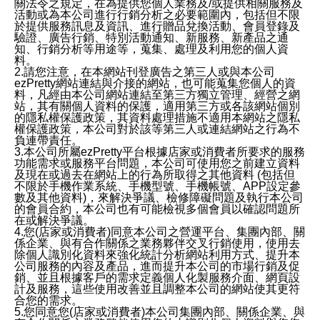
關法令之規定，在為提供您個人業務及/或提供相關服務及
活動或為本公司進行行銷分析之必要範圍內，包括但不限
於提供服務訊息及資訊、進行贈品兌換活動、會員登錄及
驗證、廣告行銷、特別活動通知、新服務、新產品之通
知、行銷分析等用途等，蒐集、處理及利用您的個人資
料。
2.請您注意，在本網站刊登廣告之第三人或與本公司
ezPretty網站連結與介接的網站，也可能蒐集您個人的資
料，凡經由本公司網站連結至第三方獨立管理、經營之網
站，其有關個人資料的保護，適用第三方或各該網站個別
的隱私權保護政策，其資料處理措施不適用本網站之隱私
權保護政策，本公司對於該等第三人或連結網站之行為不
負連帶責任。
3.本公司所屬ezPretty平台根據店家或消費者所要求的服務
功能需求或服務平台問題，本公司可使用您之前建立資料
及現在或過去在網站上的行為所取得之其他資料 (包括但
不限於手機作業系統、手機型號、手機帳號、APP設定參
數及其他資料)，來解決爭議、檢修障礙問題及執行本公司
的會員合約，本公司也有可能檢視多個會員以確認問題所
在或解決爭議。
4.您(店家或消費者)同意本公司之營運平台、集團內部、關
係企業、與有合作關係之業務夥伴交叉行銷使用，使用去
除個人識別化資料來強化統計分析網站利用方式、提升本
公司服務的內容及產品，進而提升本公司的市場行銷及促
銷、並且根據客戶的需求定義個人化製服務介面、網頁設
計及服務，這些使用改善並且調整本公司的網站使其更符
合您的需求。
5.您同意您(店家或消費者)本公司集團內部、關係企業、與