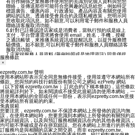
有合作關係之業務夥伴使用您的去識別化個人資料與您您
聯絡，並傳送那些可能符合您興趣的訊息給您，例如特定
標題廣告、優惠內容、行政通知、產品內容及有關您使用
網站的訊息。透過接受會員合約及隱私權政策，您明示同
意收取此項訊息。如不願意,可以利用電子郵件和服務人員
聯絡請客服取消功能。
6.針對已註冊認證店家或是消費者，當執行預約或是線上
支付，平台營運需求將會使用 email，姓名，手機，授權
之通訊帳號，來推播系統資訊或提醒訊息，以提升服務體
驗價值。如不願意,可以利用電子郵件和服務人員聯絡請客
服取消功能。
7.店家端服務人員資料 (舉例拍照或是地理資訊) 同意僅提
服務條款
供所屬店家管理人員可以使用消費者的作品集資料和員工
×
打卡個人圖像行為。本公司及ezPretty平台不會做任何使
用。
ezpretty.com.tw 聲明
三、本公司對您個人資料的揭露
使用本網站即表示完全同意無條件接受，使用並遵守本網站所有
1.基於現有服務平台的監管環境，預約科技保證不會揭露
條款。您與預約科技行銷股份有限公司之網站 ezPretty 網站
任何店家的營運資訊，且預約科技和店家均不能洩露消費
（以下皆稱 ezpretty.com.tw ）訂此合約(下稱本條款)，這些條款
者的個人資料。然而，在某些情況下，本公司可能會因受
將規範詳列於下。如未閱讀或不接受此規範請勿使用本網站，一
政府要求或法律規定，而被迫向政府或第三方提供資料。
旦使用本網站的全部或任何一部份，表示同ezpretty.com.tw意接
第三方也可能非法地攔截或存取傳輸的私人通訊，或會員
受本網站所有規範的約束。
可能濫用或誤用從本公司網站獲得的您的資料。因此，儘
免責規範
管本公司使用企業標準的保護措施來保護您的隱私，本公
您要注意，ezpretty.com.tw 不保證本網站上所發佈的資訊均無
司並未承諾您的個人識別資料或私人通訊將永遠保密。
誤，在使用本網站時，您要意識到本網站上所發佈的有關預約店
2.根據本公司的政策，本公司不會將涉及您的個人識別資
家的詳細資訊，以及與預訂服務相關資訊在內的其他各種資訊，
料出租或出售給第三方。
均可能不準確或是存在拼寫錯誤。您在本網站上所進行的所有預
3. 本公司、所屬集團、關係企業或與其合作行銷之第三方
訂服務均是與相關的店家之間交易，而非 ezpretty.com.tw。
業務合作公司會在您同意之情形下，始得利用您的個人資
ezpretty.com.tw僅是便於您能夠通過我們，預訂相對應的服務。