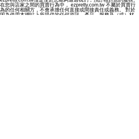
料於行銷活動資訊、商品訊息或新服務等相關行銷，且於
在您與店家之間的買賣行為中， ezpretty.com.tw 不屬於買賣行
首次行銷時，將提供您表示拒絕行銷之方式，本公司不會
為的任何相關方，不會承擔任何直接或間接責任或義務。 對於
向您索取相關費用。如您拒絕接受行銷服務或嗣後欲拒絕
因為使用本網站上所提供的任何資訊、產品、服務及（或）材
時，均可隨時通知本公司，本公司、所屬集團、關係企業
料，而產生或導致的任何損失或損害，ezpretty.com.tw 及其管
或與其合作行銷之第三方業務合作公司或第三方業務合作
理人員、員工或代表人均對此不承擔任何責任。 儘管
公司將立即停止利用您的個人資料行銷。
ezpretty.com.tw 已經盡了適當努力確保本網站上所列的服務符
四、個人資料利用之期間、地區、對象及方式如下
合合理的標準，仍不得將本網站內所列出的任何服務視為
1.期間：您同意於本公司存續期間或依法令之資料保存期
ezpretty.com.tw 推薦的服務，或是認為其代表該服務將會適用
間內，以及您的個人資料蒐集之目的消失或期限屆滿時，
於該用戶。如果該服務不適用於您，ezpretty.com.tw 將對此不
本公司得繼續保存、處理或利用您的個人資料。
承擔任何責任。
2.地區：就中華民國領域內。
網站使用者的守法義務及承諾
3.對象：本公司所屬公司(本公司)及其分公司、本公司之關
本條款構成您與 ezPretty 間之有效契約。 本條款中如有一部無
係企業、其他與本公司有業務往來或合作之機構。
效時，不影響其他條款之效力。 本條款如有未盡之處，雙方均
4.方式：以電話、簡訊、電子郵件、紙本或其他合於當時
應依誠實信用、平等互惠原則，共商解決之道。
科技之適當方式作個人資料之利用，(包括任何依法得利用
年齡和責任
之方式，但不限於使用於本網站或與外部合作之行銷)並於
你向 ezpretty.com.tw您確認您已經達到使用本網站的合法年
法令容許之範圍內，為行銷建檔、揭露、轉介或交互運用
齡。可以針對您在使用本網站時產生的任何責任，形成有約束力
予本公司及其合作對象。
的法律責任。您理解使用本網站時及他人使用您的登錄資訊使用
五、個人資料之類別
本網站時所產生的交易責任。
本聲明所指之個人資料類別如下:
網站連結
1.您提供之資料，包括您的姓名、性別、連絡方式(包括但
本網站可能包含有通往ezpretty.com.tw以外的其他方所運營網站
不限於電話、E-MAIL及地址等)、服務單位、職稱、為完
的超連結。此類超連結僅提供用於參考。此類網站不是由
成收款或付款所需之資料、IＰ位址、及其他得以直接或間
ezpretty.com.tw 控制，我們對其內容不承擔任何責任。在本網
接識別使用者身分之個人資料，及執行職務或業務之必要
站上加入通往此類網站的超連結，並非暗示我們贊同此類網站上
範圍內所需蒐集、處理及利用的個人資料。
的材料或是與其經營人之間存在任何聯繫。
2.為提升服務品質，本公司會依照所提供服務之性質，記
智慧財產權聲明
錄使用者的IP位址、以及在本公司內的瀏覽活動(例如，使
本網站上的所有資訊、內容、圖片、文字、聲音、圖像22、按
用者所使用的軟硬體、所點選的網頁)等資料，但是這些資
鈕、商標、服務標章及商品名稱均受中華民國國家法律及國際條