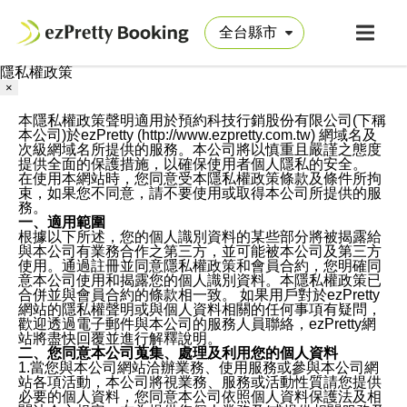
隱私權政策
×
本隱私權政策聲明適用於預約科技行銷股份有限公司(下稱
本公司)於ezPretty (http://www.ezpretty.com.tw) 網域名及
次級網域名所提供的服務。本公司將以慎重且嚴謹之態度
提供全面的保護措施，以確保使用者個人隱私的安全。
在使用本網站時，您同意受本隱私權政策條款及條件所拘
束，如果您不同意，請不要使用或取得本公司所提供的服
務。
一、適用範圍
根據以下所述，您的個人識別資料的某些部分將被揭露給
與本公司有業務合作之第三方，並可能被本公司及第三方
使用。通過註冊並同意隱私權政策和會員合約，您明確同
意本公司使用和揭露您的個人識別資料。本隱私權政策已
合併並與會員合約的條款相一致。 如果用戶對於ezPretty
網站的隱私權聲明或與個人資料相關的任何事項有疑問，
歡迎透過電子郵件與本公司的服務人員聯絡，ezPretty網
站將盡快回覆並進行解釋說明。
二、您同意本公司蒐集、處理及利用您的個人資料
1.當您與本公司網站洽辦業務、使用服務或參與本公司網
站各項活動，本公司將視業務、服務或活動性質請您提供
必要的個人資料，您同意本公司依照個人資料保護法及相