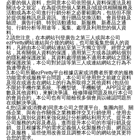
必要的個人資料，您同意本公司依照個人資料保護法及相
關法令之規定，在為提供您個人業務及/或提供相關服務及
活動或為本公司進行行銷分析之必要範圍內，包括但不限
於提供服務訊息及資訊、進行贈品兌換活動、會員登錄及
驗證、廣告行銷、特別活動通知、新服務、新產品之通
知、行銷分析等用途等，蒐集、處理及利用您的個人資
料。
2.請您注意，在本網站刊登廣告之第三人或與本公司
ezPretty網站連結與介接的網站，也可能蒐集您個人的資
料，凡經由本公司網站連結至第三方獨立管理、經營之網
站，其有關個人資料的保護，適用第三方或各該網站個別
的隱私權保護政策，其資料處理措施不適用本網站之隱私
權保護政策，本公司對於該等第三人或連結網站之行為不
負連帶責任。
3.本公司所屬ezPretty平台根據店家或消費者所要求的服務
功能需求或服務平台問題，本公司可使用您之前建立資料
及現在或過去在網站上的行為所取得之其他資料 (包括但
不限於手機作業系統、手機型號、手機帳號、APP設定參
數及其他資料)，來解決爭議、檢修障礙問題及執行本公司
的會員合約，本公司也有可能檢視多個會員以確認問題所
在或解決爭議。
4.您(店家或消費者)同意本公司之營運平台、集團內部、關
係企業、與有合作關係之業務夥伴交叉行銷使用，使用去
除個人識別化資料來強化統計分析網站利用方式、提升本
公司服務的內容及產品，進而提升本公司的市場行銷及促
銷、並且根據客戶的需求定義個人化製服務介面、網頁設
計及服務，這些使用改善並且調整本公司的網站使其更符
合您的需求。