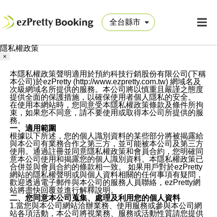
隱私權政策
×
本隱私權政策聲明適用於預約科技行銷股份有限公司(下稱
本公司)於ezPretty (http://www.ezpretty.com.tw) 網域名及
次級網域名所提供的服務。本公司將以慎重且嚴謹之態度
提供全面的保護措施，以確保使用者個人隱私的安全。
在使用本網站時，您同意受本隱私權政策條款及條件所拘
束，如果您不同意，請不要使用或取得本公司所提供的服
務。
一、適用範圍
根據以下所述，您的個人識別資料的某些部分將被揭露給
與本公司有業務合作之第三方，並可能被本公司及第三方
使用。通過註冊並同意隱私權政策和會員合約，您明確同
意本公司使用和揭露您的個人識別資料。本隱私權政策已
合併並與會員合約的條款相一致。 如果用戶對於ezPretty
網站的隱私權聲明或與個人資料相關的任何事項有疑問，
歡迎透過電子郵件與本公司的服務人員聯絡，ezPretty網
站將盡快回覆並進行解釋說明。
二、您同意本公司蒐集、處理及利用您的個人資料
1.當您與本公司網站洽辦業務、使用服務或參與本公司網
站各項活動，本公司將視業務、服務或活動性質請您提供