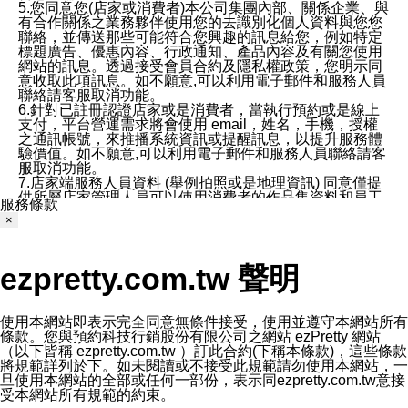
5.您同意您(店家或消費者)本公司集團內部、關係企業、與
有合作關係之業務夥伴使用您的去識別化個人資料與您您
聯絡，並傳送那些可能符合您興趣的訊息給您，例如特定
標題廣告、優惠內容、行政通知、產品內容及有關您使用
網站的訊息。透過接受會員合約及隱私權政策，您明示同
意收取此項訊息。如不願意,可以利用電子郵件和服務人員
聯絡請客服取消功能。
6.針對已註冊認證店家或是消費者，當執行預約或是線上
支付，平台營運需求將會使用 email，姓名，手機，授權
之通訊帳號，來推播系統資訊或提醒訊息，以提升服務體
驗價值。如不願意,可以利用電子郵件和服務人員聯絡請客
服取消功能。
7.店家端服務人員資料 (舉例拍照或是地理資訊) 同意僅提
供所屬店家管理人員可以使用消費者的作品集資料和員工
服務條款
打卡個人圖像行為。本公司及ezPretty平台不會做任何使
×
用。
三、本公司對您個人資料的揭露
1.基於現有服務平台的監管環境，預約科技保證不會揭露
ezpretty.com.tw 聲明
任何店家的營運資訊，且預約科技和店家均不能洩露消費
者的個人資料。然而，在某些情況下，本公司可能會因受
政府要求或法律規定，而被迫向政府或第三方提供資料。
第三方也可能非法地攔截或存取傳輸的私人通訊，或會員
使用本網站即表示完全同意無條件接受，使用並遵守本網站所有
可能濫用或誤用從本公司網站獲得的您的資料。因此，儘
條款。您與預約科技行銷股份有限公司之網站 ezPretty 網站
管本公司使用企業標準的保護措施來保護您的隱私，本公
（以下皆稱 ezpretty.com.tw ）訂此合約(下稱本條款)，這些條款
司並未承諾您的個人識別資料或私人通訊將永遠保密。
將規範詳列於下。如未閱讀或不接受此規範請勿使用本網站，一
2.根據本公司的政策，本公司不會將涉及您的個人識別資
旦使用本網站的全部或任何一部份，表示同ezpretty.com.tw意接
料出租或出售給第三方。
受本網站所有規範的約束。
3. 本公司、所屬集團、關係企業或與其合作行銷之第三方