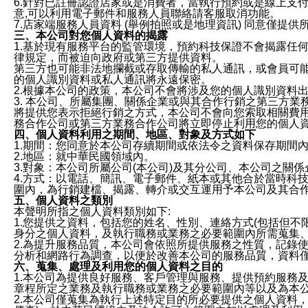
6.針對已註冊認證店家或是消費者，當執行預約或是線上支付
意,可以利用電子郵件和服務人員聯絡請客服取消功能。
7.店家端服務人員資料 (舉例拍照或是地理資訊) 同意僅提
三、本公司對您個人資料的揭露
1.基於現有服務平台的監管環境，預約科技保證不會揭露任
律規定，而被迫向政府或第三方提供資料。
第三方也可能非法地攔截或存取傳輸的私人通訊，或會員可
的個人識別資料或私人通訊將永遠保密。
2.根據本公司的政策，本公司不會將涉及您的個人識別資料
3. 本公司、所屬集團、關係企業或與其合作行銷之第三方
將提供您表示拒絕行銷之方式，本公司不會向您索取相關費
務合作公司或第三方業務合作公司將立即停止利用您的個人
四、個人資料利用之期間、地區、對象及方式如下
1.期間：您同意於本公司存續期間或依法令之資料保存期間
2.地區：就中華民國領域內。
3.對象：本公司所屬公司(本公司)及其分公司、本公司之關
4.方式：以電話、簡訊、電子郵件、紙本或其他合於當時科
圍內，為行銷建檔、揭露、轉介或交互運用予本公司及其合
五、個人資料之類別
本聲明所指之個人資料類別如下:
1.您提供之資料，包括您的姓名、性別、連絡方式(包括但不
身分之個人資料，及執行職務或業務之必要範圍內所需蒐集
2.為提升服務品質，本公司會依照所提供服務之性質，記錄
分析和網路行為調查，以便於改善本公司的服務品質，資料
六、蒐集、處理及利用您的個人資料之目的
1.本公司為提供良好服務、客戶管理與服務、提供預約服務
章程所定之業務及執行職務或業務之必要範圍內等以及為本
2.本公司僅蒐集為執行上述特定目的所必要提供之個人資料