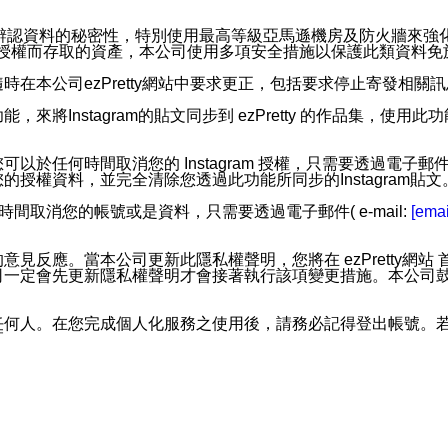
。
您個人辨認資料的秘密性，特別使用最高等級亞馬遜機房及防火牆來
失及未經授權而存取的資產，本公司使用多項安全措施以保護此類資料
在本公司ezPretty網站中要求更正，包括要求停止寄發相關
步功能，來將Instagram的貼文同步到 ezPretty 的作品集，使
步功能，您可以於任何時間取消您的 Instagram 授權，只需要
授權資料，並完全清除您透過此功能所同步的Instagram貼文
時間取消您的帳號或是資料，只需要透過電子郵件( e-mail:
[emai
應。當本公司更新此隱私權聲明，您將在 ezPretty網站 首頁
定會先更新隱私權聲明才會接著執行該項變更措施。本公司鼓勵您定
任何人。在您完成個人化服務之使用後，請務必記得登出帳號。
區。
並傳送或宣傳本網站各項服務之資料或電子郵件供您參考。您能
入本公司/本服務好友，您仍可接收到通知型訊息。
限，以廣告或其他目的的訊息皆不會被傳送。滿足以下三個條件