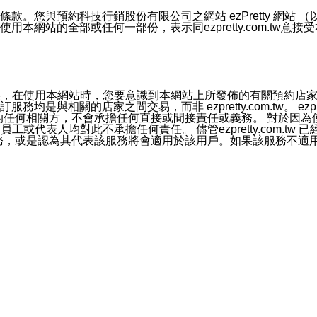
號碼比對相符。
息。
預約科技行銷股份有限公司之網站 ezPretty 網站 （以下皆稱 
網站的全部或任何一部份，表示同ezpretty.com.tw意
的資訊均無誤，在使用本網站時，您要意識到本網站上所發佈的有關預
官方帳號或認證官方帳號的通知型訊息。
相關的店家之間交易，而非 ezpretty.com.tw。 ezpr
屬於買賣行為的任何相關方，不會承擔任何直接或間接責任或義務。 
人員、員工或代表人均對此不承擔任何責任。 儘管ezpretty.co
薦的服務，或是認為其代表該服務將會適用於該用戶。如果該服務不適用於您，
有一部無效時，不影響其他條款之效力。 本條款如有未盡之處，雙方
的合法年齡。可以針對您在使用本網站時產生的任何責任，形成有約束