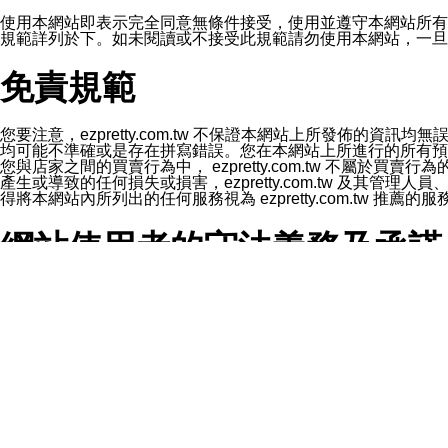
1.LINE 帳號設定的電話號碼與本公司/本服務所傳來的電話
2.該 LINE 帳號已在 LINE APP 設定中，同意接收通知型訊
使用本網站即表示完全同意無條件接受，使用並遵守本網站所有條款。您與
3.LINE 帳號未封鎖傳送訊息之 LINE 官方帳號。
規範詳列於下。如未閱讀或不接受此規範請勿使用本網站，一旦使用本
欲變更通知型訊息的設定，操作如下：
1.點選「主頁」＞「設定」
免責規範
2.點選「隱私設定」
3.點選「提供使用資料」
4.點選「LINE通知型訊息」
5.開關「接收LINE通知型訊息」
您要注意，ezpretty.com.tw 不保證本網站上所發佈
❗️關閉「接收通知型訊息」後，將不會接收到來自任何企業
均可能不準確或是存在拼寫錯誤。您在本網站上所進行的所有預訂服務均是與
您與店家之間的買賣行為中， ezpretty.com.tw 不
產生或導致的任何損失或損害，ezpretty.com.tw 及其管理
得將本網站內所列出的任何服務視為 ezpretty.com.tw 推
網站使用者的守法義務及承諾
本條款構成您與 ezPretty 間之有效契約。 本條款中如
年齡和責任
你向 ezpretty.com.tw您確認您已經達到使用本網站
網站時所產生的交易責任。