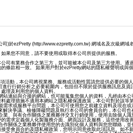
retty (http://www.ezpretty.com.tw) 網
，如果您不同意，請不要使用或取得本公司所提供的服務。
本公司有業務合作之第三方，並可能被本公司及第三方使用。通
條款相一致。 如果用戶對於ezPretty網站的隱私權聲明或
各項活動，本公司將視業務、服務或活動性質請您提供必要的個
公司進行行銷分析之必要範圍內，包括但不限於提供服務訊息及資
、處理及利用您的個人資料。
etty網站連結與介接的網站，也可能蒐集您個人的資料，凡經由
資料處理措施不適用本網站之隱私權保護政策，本公司對於該等
服務功能需求或服務平台問題，本公司可使用您之前建立資料及現在
，來解決爭議、檢修障礙問題及執行本公司的會員合約，本公司
關係企業、與有合作關係之業務夥伴交叉行銷使用，使用去除個人
戶的需求定義個人化製服務介面、網頁設計及服務，這些使用改
與有合作關係之業務夥伴使用您的去識別化個人資料與您您聯絡，
接受會員合約及隱私權政策，您明示同意收取此項訊息。如不願