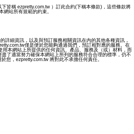
ezpretty.com.tw ）訂此合約(下稱本條款)，這些條款將
接受本網站所有規範的約束。
約店家的詳細資訊，以及與預訂服務相關資訊在內的其他各種資訊，
etty.com.tw僅是便於您能夠通過我們，預訂相對應的服務。在
對於因為使用本網站上所提供的任何資訊、產品、服務及（或）材料，而
m.tw 已經盡了適當努力確保本網站上所列的服務符合合理的標準，仍不
ezpretty.com.tw 將對此不承擔任何責任。
均應依誠實信用、平等互惠原則，共商解決之道。
力的法律責任。您理解使用本網站時及他人使用您的登錄資訊使用本