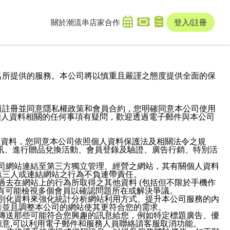
關於潮流串
店家合作
登入/註冊
域名及次級網域名所提供的服務。本公司將以慎重且嚴謹之態度提供全面的保
過註冊並同意隱私權政策和會員合約，您明確同意本公司使用
與個人資料相關的任何事項有疑問，歡迎透過電子郵件與本公司
人資料，您同意本公司依照個人資料保護法及相關法令之規
訊、進行贈品兌換活動、會員登錄及驗證、廣告行銷、特別活
本公司網站連結至第三方獨立管理、經營之網站，其有關個人資料
第三人或連結網站之行為不負連帶責任。
或過去在網站上的行為所取得之其他資料 (包括但不限於手機作
也有可能檢視多個會員以確認問題所在或解決爭議。
識別化資料來強化統計分析網站利用方式、提升本公司服務的內
善並且調整本公司的網站使其更符合您的需求。
並傳送那些可能符合您興趣的訊息給您，例如特定標題廣告、優
意,可以利用電子郵件和服務人員聯絡請客服取消功能。