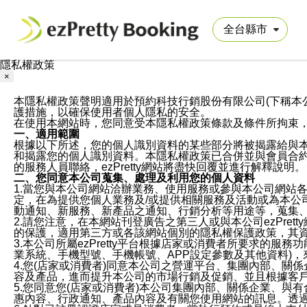
隱私權政策
×
本隱私權政策聲明適用於預約科技行銷股份有限公司(下稱本公司)於ezP
護措施，以確保使用者個人隱私的安全。
在使用本網站時，您同意受本隱私權政策條款及條件所拘束
一、適用範圍
根據以下所述，您的個人識別資料的某些部分將被揭露給與
和揭露您的個人識別資料。本隱私權政策已合併並與會員合約的
的服務人員聯絡，ezPretty網站將盡快回覆並進行解釋說明。
二、您同意本公司蒐集、處理及利用您的個人資料
1.當您與本公司網站洽辦業務、使用服務或參與本公司網站
定，在為提供您個人業務及/或提供相關服務及活動或為本
動通知、新服務、新產品之通知、行銷分析等用途等，蒐集
2.請您注意，在本網站刊登廣告之第三人或與本公司ezPr
的保護，適用第三方或各該網站個別的隱私權保護政策，其
3.本公司所屬ezPretty平台根據店家或消費者所要求的
業系統、手機型號、手機帳號、APP設定參數及其他資料)
4.您(店家或消費者)同意本公司之營運平台、集團內部、
容及產品，進而提升本公司的市場行銷及促銷、並且根據客
5.您同意您(店家或消費者)本公司集團內部、關係企業、
惠內容、行政通知、產品內容及有關您使用網站的訊息。透過