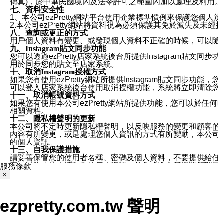
傳真)，於中華民國境內及法令許可之範圍內加以處理及利用
七、資料安全性
1、本公司ezPretty網站平台使用企業標準慣例來保護
2.本公司ezPretty網站將資料視為必須保護其免於滅
八、查詢或更正的方式
用戶個人資料有變更、或發現個人資料不正確的時候，可以隨時
九、Instagram貼文同步功能
您可以透過ezPretty店家系統後台所提供Instagram貼文同
用於同步您的貼文至店家系統。
十、取消Instagram授權方式
如果您有使用ezPretty網站所提供Instagram貼文同
可以登入店家系統後台使用取消授權功能，系統將立即清除您的
十一、取消帳號資料方式
如果您有使用本公司ezPretty網站所提供功能，您可以於任何
相關資料。
十二、隱私權聲明的更新
本公司將不定時更新隱私權聲明，以反映服務的變更和顧客的意見反
內容有所變更，或是處理您個人資訊的方式有所變動，本公司一
的個人資訊。
十三、自我保護措施
請妥善保管您的使用者名稱、密碼及個人資料，不要提供給
窗，以防止他人讀取您的個人資料、信件或進入所機關管理
服務條款
十四、傳送宣傳本站資訊或電子郵件之政策
×
您同意本公司網站，透過您所提供的郵件地址與您取得聯絡
停止接收這些資料或電子郵件。
十五、訊息通知
ezpretty.com.tw 聲明
本公司/本服務將以通知型訊息傳送重要訊息給您。即使未加
本公司/本服務傳送之通知型訊息以對您有效且重要的訊息為