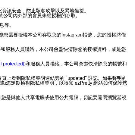
強化資訊安全，防止駭客攻擊以及異地備援。
免於公司內外部的會員未經授權的存取。
訊息等。
用此功能您需要授權本公司存取您的Instagram帳號，您的授權將僅
透過電子郵件和服務人員聯絡，本公司會盡快清除您的授權資料，或是您
。
l protected]
)和服務人員聯絡，本公司會盡快清除您的帳號和
上看到隱私權聲明連結旁的 "updated" 註記。如果聲明的
期檢視隱私權聲明，以得知 ezPretty 網站如何保護您
若您是與他人共享電腦或使用公共電腦，切記要關閉瀏覽器視
依照該資料或電子郵件所指示之方法、說明或功能連結，隨時
者，將可收到通知型訊息。