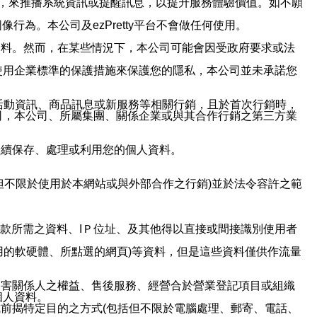
帳號，來推播系統資訊或提醒訊息，以提升服務體驗價值。如不願
行為。本公司及ezPretty平台不會做任何使用。
資料。然而，在某些情況下，本公司可能會因受政府要求或法
使用企業標準的保護措施來保護您的隱私，本公司並未承諾您
活動資訊、商品訊息或新服務等相關行銷，且於首次行銷時，
司，本公司、所屬集團、關係企業或與其合作行銷之第三方業
繼續保存、處理或利用您的個人資料。
但不限於使用於本網站或與外部合作之行銷)並於法令容許之範
或付款所需之資料、IＰ位址、及其他得以直接或間接識別使用者
用的軟硬體、所點選的網頁)等資料，但是這些資料僅供作流量
利害關係人之權益、售後服務、經營合於營業登記項目或組織
個人資料。
前揭特定目的之方式(包括但不限於電腦處理、郵寄、電話、