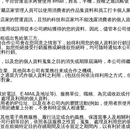
，平台營運需求將會使用 email，姓名，手機，授權之通訊
供所屬店家管理人員可以使用消費者的作品集資料和員工打卡個人圖像
何店家的營運資訊，且預約科技和店家均不能洩露消費者的個人
能濫用或誤用從本公司網站獲得的您的資料。因此，儘管本公司
出租或出售給第三方。
業務合作公司會在您同意之情形下，始得利用您的個人資料於行銷
用。如您拒絕接受行銷服務或嗣後欲拒絕時，均可隨時通知本公
資料行銷。
內，以及您的個人資料蒐集之目的消失或期限屆滿時，本公司得
係企業、其他與本公司有業務往來或合作之機構。
技之適當方式作個人資料之利用，(包括任何依法得利用之方式，
作對象。
限於電話、E-MAIL及地址等)、服務單位、職稱、為完成收款
、處理及利用的個人資料。
使用者的IP位址、以及在本公司內的瀏覽活動(例如，使用者所使
僅用於總量上分析，不會和特定個人相連繫。
及其他電子商務服務、履行法定或合約義務、保護當事人及相關
公司行銷等目的，依照各該服務之性質，蒐集、處理及利用您的
，並在前揭特定目的存續期間及法令規定之期間內，以有利於達成