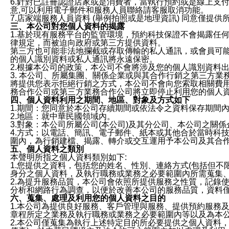
6.針對已註冊認證店家或是消費者，當執行預約或是線上支付
意,可以利用電子郵件和服務人員聯絡請客服取消功能。
7.店家端服務人員資料 (舉例拍照或是地理資訊) 同意僅提
三、本公司對您個人資料的揭露
1.基於現有服務平台的監管環境，預約科技保證不會揭露任
律規定，而被迫向政府或第三方提供資料。
第三方也可能非法地攔截或存取傳輸的私人通訊，或會員可
的個人識別資料或私人通訊將永遠保密。
2.根據本公司的政策，本公司不會將涉及您的個人識別資料
3. 本公司、所屬集團、關係企業或與其合作行銷之第三方
將提供您表示拒絕行銷之方式，本公司不會向您索取相關費
務合作公司或第三方業務合作公司將立即停止利用您的個人
四、個人資料利用之期間、地區、對象及方式如下
1.期間：您同意於本公司存續期間或依法令之資料保存期間
2.地區：就中華民國領域內。
3.對象：本公司所屬公司(本公司)及其分公司、本公司之關
4.方式：以電話、簡訊、電子郵件、紙本或其他合於當時科
圍內，為行銷建檔、揭露、轉介或交互運用予本公司及其合
五、個人資料之類別
本聲明所指之個人資料類別如下:
1.您提供之資料，包括您的姓名、性別、連絡方式(包括但不
身分之個人資料，及執行職務或業務之必要範圍內所需蒐集
2.為提升服務品質，本公司會依照所提供服務之性質，記錄
分析和網路行為調查，以便於改善本公司的服務品質，資料
六、蒐集、處理及利用您的個人資料之目的
1.本公司為提供良好服務、客戶管理與服務、提供預約服務
章程所定之業務及執行職務或業務之必要範圍內等以及為本
2.本公司僅蒐集為執行上述特定目的所必要提供之個人資料