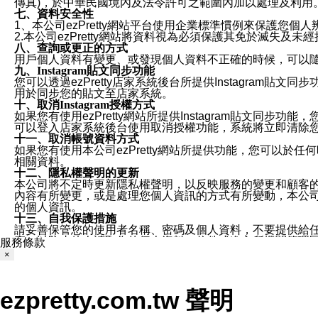
傳真)，於中華民國境內及法令許可之範圍內加以處理及利用
七、資料安全性
1、本公司ezPretty網站平台使用企業標準慣例來保護
2.本公司ezPretty網站將資料視為必須保護其免於滅
八、查詢或更正的方式
用戶個人資料有變更、或發現個人資料不正確的時候，可以隨時
九、Instagram貼文同步功能
您可以透過ezPretty店家系統後台所提供Instagram貼文同
用於同步您的貼文至店家系統。
十、取消Instagram授權方式
如果您有使用ezPretty網站所提供Instagram貼文同
可以登入店家系統後台使用取消授權功能，系統將立即清除您的
十一、取消帳號資料方式
如果您有使用本公司ezPretty網站所提供功能，您可以於任何
相關資料。
十二、隱私權聲明的更新
本公司將不定時更新隱私權聲明，以反映服務的變更和顧客的意見反
內容有所變更，或是處理您個人資訊的方式有所變動，本公司一
的個人資訊。
十三、自我保護措施
請妥善保管您的使用者名稱、密碼及個人資料，不要提供給
窗，以防止他人讀取您的個人資料、信件或進入所機關管理
服務條款
十四、傳送宣傳本站資訊或電子郵件之政策
×
您同意本公司網站，透過您所提供的郵件地址與您取得聯絡
停止接收這些資料或電子郵件。
十五、訊息通知
ezpretty.com.tw 聲明
本公司/本服務將以通知型訊息傳送重要訊息給您。即使未加
本公司/本服務傳送之通知型訊息以對您有效且重要的訊息為