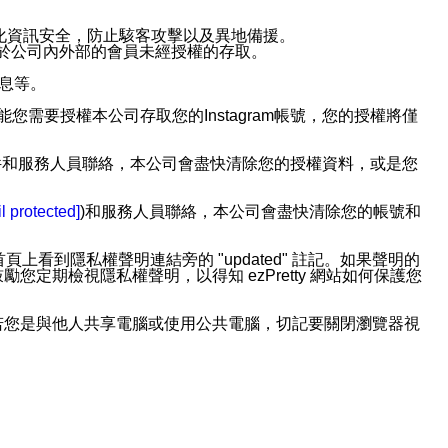
強化資訊安全，防止駭客攻擊以及異地備援。
免於公司內外部的會員未經授權的存取。
訊息等。
用此功能您需要授權本公司存取您的Instagram帳號，您的授權將僅
透過電子郵件和服務人員聯絡，本公司會盡快清除您的授權資料，或是您
。
l protected]
)和服務人員聯絡，本公司會盡快清除您的帳號和
上看到隱私權聲明連結旁的 "updated" 註記。如果聲明的
期檢視隱私權聲明，以得知 ezPretty 網站如何保護您
若您是與他人共享電腦或使用公共電腦，切記要關閉瀏覽器視
依照該資料或電子郵件所指示之方法、說明或功能連結，隨時
者，將可收到通知型訊息。