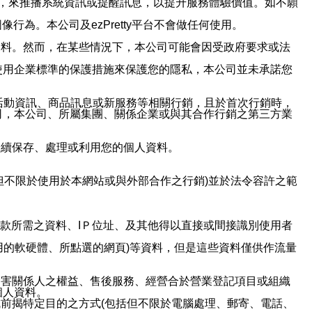
帳號，來推播系統資訊或提醒訊息，以提升服務體驗價值。如不願
行為。本公司及ezPretty平台不會做任何使用。
資料。然而，在某些情況下，本公司可能會因受政府要求或法
使用企業標準的保護措施來保護您的隱私，本公司並未承諾您
活動資訊、商品訊息或新服務等相關行銷，且於首次行銷時，
司，本公司、所屬集團、關係企業或與其合作行銷之第三方業
繼續保存、處理或利用您的個人資料。
但不限於使用於本網站或與外部合作之行銷)並於法令容許之範
或付款所需之資料、IＰ位址、及其他得以直接或間接識別使用者
用的軟硬體、所點選的網頁)等資料，但是這些資料僅供作流量
利害關係人之權益、售後服務、經營合於營業登記項目或組織
個人資料。
前揭特定目的之方式(包括但不限於電腦處理、郵寄、電話、