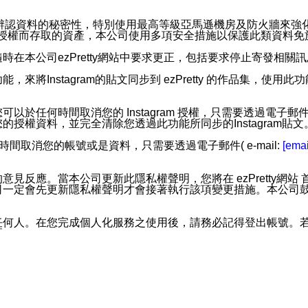
。
您個人辨認資料的秘密性，特別使用最高等級亞馬遜機房及防火牆來
失及未經授權而存取的資產，本公司使用多項安全措施以保護此類資料
在本公司ezPretty網站中要求更正，包括要求停止寄發相關
步功能，來將Instagram的貼文同步到 ezPretty 的作品集，使
步功能，您可以於任何時間取消您的 Instagram 授權，只需要
授權資料，並完全清除您透過此功能所同步的Instagram貼文
時間取消您的帳號或是資料，只需要透過電子郵件( e-mail:
[emai
應。當本公司更新此隱私權聲明，您將在 ezPretty網站 首頁
定會先更新隱私權聲明才會接著執行該項變更措施。本公司鼓勵您定
任何人。在您完成個人化服務之使用後，請務必記得登出帳號。
區。
並傳送或宣傳本網站各項服務之資料或電子郵件供您參考。您能
入本公司/本服務好友，您仍可接收到通知型訊息。
限，以廣告或其他目的的訊息皆不會被傳送。滿足以下三個條件