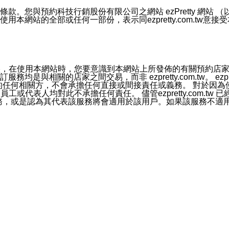
號碼比對相符。
息。
預約科技行銷股份有限公司之網站 ezPretty 網站 （以下皆稱 
網站的全部或任何一部份，表示同ezpretty.com.tw意
的資訊均無誤，在使用本網站時，您要意識到本網站上所發佈的有關預
官方帳號或認證官方帳號的通知型訊息。
相關的店家之間交易，而非 ezpretty.com.tw。 ezpr
屬於買賣行為的任何相關方，不會承擔任何直接或間接責任或義務。 
人員、員工或代表人均對此不承擔任何責任。 儘管ezpretty.co
薦的服務，或是認為其代表該服務將會適用於該用戶。如果該服務不適用於您，
有一部無效時，不影響其他條款之效力。 本條款如有未盡之處，雙方
的合法年齡。可以針對您在使用本網站時產生的任何責任，形成有約束