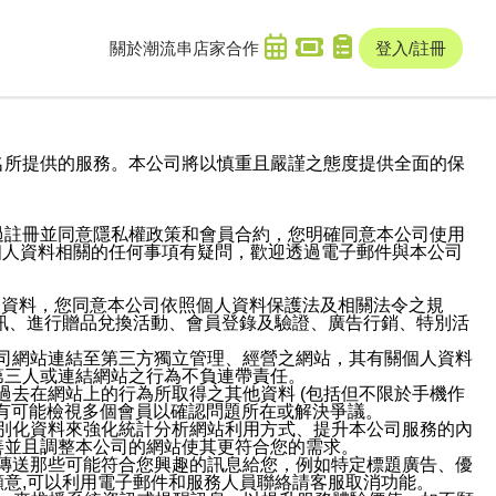
關於潮流串
店家合作
登入/註冊
域名及次級網域名所提供的服務。本公司將以慎重且嚴謹之態度提供全面的保
過註冊並同意隱私權政策和會員合約，您明確同意本公司使用
與個人資料相關的任何事項有疑問，歡迎透過電子郵件與本公司
人資料，您同意本公司依照個人資料保護法及相關法令之規
訊、進行贈品兌換活動、會員登錄及驗證、廣告行銷、特別活
本公司網站連結至第三方獨立管理、經營之網站，其有關個人資料
第三人或連結網站之行為不負連帶責任。
或過去在網站上的行為所取得之其他資料 (包括但不限於手機作
也有可能檢視多個會員以確認問題所在或解決爭議。
識別化資料來強化統計分析網站利用方式、提升本公司服務的內
善並且調整本公司的網站使其更符合您的需求。
並傳送那些可能符合您興趣的訊息給您，例如特定標題廣告、優
意,可以利用電子郵件和服務人員聯絡請客服取消功能。