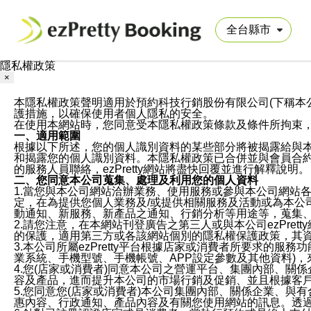
隱私權政策
×
本隱私權政策聲明適用於預約科技行銷股份有限公司(下稱本公司)於ezP
護措施，以確保使用者個人隱私的安全。
在使用本網站時，您同意受本隱私權政策條款及條件所拘束
一、適用範圍
根據以下所述，您的個人識別資料的某些部分將被揭露給與
和揭露您的個人識別資料。本隱私權政策已合併並與會員合約的
的服務人員聯絡，ezPretty網站將盡快回覆並進行解釋說明。
二、您同意本公司蒐集、處理及利用您的個人資料
1.當您與本公司網站洽辦業務、使用服務或參與本公司網站
定，在為提供您個人業務及/或提供相關服務及活動或為本
動通知、新服務、新產品之通知、行銷分析等用途等，蒐集
2.請您注意，在本網站刊登廣告之第三人或與本公司ezPr
的保護，適用第三方或各該網站個別的隱私權保護政策，其
3.本公司所屬ezPretty平台根據店家或消費者所要求的
業系統、手機型號、手機帳號、APP設定參數及其他資料)
4.您(店家或消費者)同意本公司之營運平台、集團內部、
容及產品，進而提升本公司的市場行銷及促銷、並且根據客
5.您同意您(店家或消費者)本公司集團內部、關係企業、
惠內容、行政通知、產品內容及有關您使用網站的訊息。透過