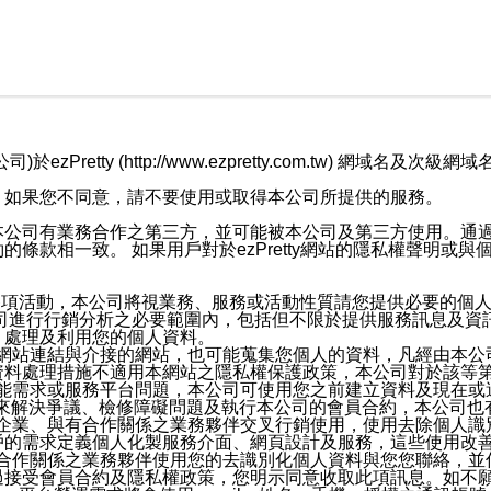
retty (http://www.ezpretty.com.tw) 網
，如果您不同意，請不要使用或取得本公司所提供的服務。
本公司有業務合作之第三方，並可能被本公司及第三方使用。通
條款相一致。 如果用戶對於ezPretty網站的隱私權聲明或
各項活動，本公司將視業務、服務或活動性質請您提供必要的個
公司進行行銷分析之必要範圍內，包括但不限於提供服務訊息及資
、處理及利用您的個人資料。
etty網站連結與介接的網站，也可能蒐集您個人的資料，凡經由
資料處理措施不適用本網站之隱私權保護政策，本公司對於該等
服務功能需求或服務平台問題，本公司可使用您之前建立資料及現在
，來解決爭議、檢修障礙問題及執行本公司的會員合約，本公司
關係企業、與有合作關係之業務夥伴交叉行銷使用，使用去除個人
戶的需求定義個人化製服務介面、網頁設計及服務，這些使用改
與有合作關係之業務夥伴使用您的去識別化個人資料與您您聯絡，
接受會員合約及隱私權政策，您明示同意收取此項訊息。如不願