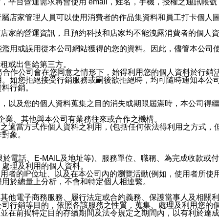
，平台營運需求將會使用 email，姓名，手機，授權之通訊
供所屬店家管理人員可以使用消費者的作品集資料和員工打卡個人圖像
何店家的營運資訊，且預約科技和店家均不能洩露消費者的個人
能濫用或誤用從本公司網站獲得的您的資料。因此，儘管本公司
出租或出售給第三方。
業務合作公司會在您同意之情形下，始得利用您的個人資料於行銷
用。如您拒絕接受行銷服務或嗣後欲拒絕時，均可隨時通知本公
資料行銷。
內，以及您的個人資料蒐集之目的消失或期限屆滿時，本公司得
係企業、其他與本公司有業務往來或合作之機構。
技之適當方式作個人資料之利用，(包括任何依法得利用之方式，
作對象。
限於電話、E-MAIL及地址等)、服務單位、職稱、為完成收款
、處理及利用的個人資料。
使用者的IP位址、以及在本公司內的瀏覽活動(例如，使用者所使
僅用於總量上分析，不會和特定個人相連繫。
及其他電子商務服務、履行法定或合約義務、保護當事人及相關
公司行銷等目的，依照各該服務之性質，蒐集、處理及利用您的
，並在前揭特定目的存續期間及法令規定之期間內，以有利於達成