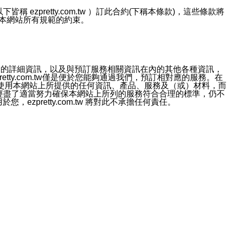
ezpretty.com.tw ）訂此合約(下稱本條款)，這些條款將
接受本網站所有規範的約束。
約店家的詳細資訊，以及與預訂服務相關資訊在內的其他各種資訊，
etty.com.tw僅是便於您能夠通過我們，預訂相對應的服務。在
對於因為使用本網站上所提供的任何資訊、產品、服務及（或）材料，而
m.tw 已經盡了適當努力確保本網站上所列的服務符合合理的標準，仍不
ezpretty.com.tw 將對此不承擔任何責任。
均應依誠實信用、平等互惠原則，共商解決之道。
力的法律責任。您理解使用本網站時及他人使用您的登錄資訊使用本