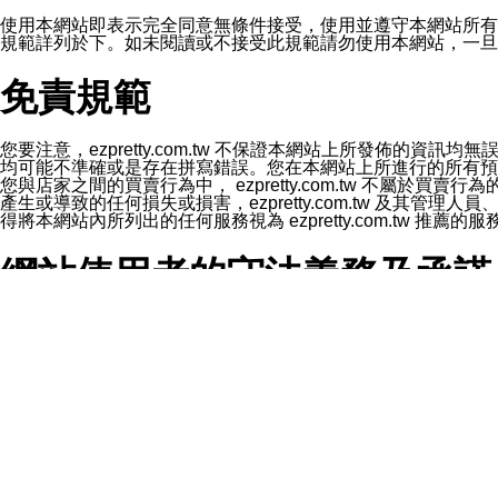
1.LINE 帳號設定的電話號碼與本公司/本服務所傳來的電話
2.該 LINE 帳號已在 LINE APP 設定中，同意接收通知型訊
使用本網站即表示完全同意無條件接受，使用並遵守本網站所有條款。您與
3.LINE 帳號未封鎖傳送訊息之 LINE 官方帳號。
規範詳列於下。如未閱讀或不接受此規範請勿使用本網站，一旦使用本
欲變更通知型訊息的設定，操作如下：
1.點選「主頁」＞「設定」
免責規範
2.點選「隱私設定」
3.點選「提供使用資料」
4.點選「LINE通知型訊息」
5.開關「接收LINE通知型訊息」
您要注意，ezpretty.com.tw 不保證本網站上所發佈
❗️關閉「接收通知型訊息」後，將不會接收到來自任何企業
均可能不準確或是存在拼寫錯誤。您在本網站上所進行的所有預訂服務均是與
您與店家之間的買賣行為中， ezpretty.com.tw 不
產生或導致的任何損失或損害，ezpretty.com.tw 及其管理
得將本網站內所列出的任何服務視為 ezpretty.com.tw 推
網站使用者的守法義務及承諾
本條款構成您與 ezPretty 間之有效契約。 本條款中如
年齡和責任
你向 ezpretty.com.tw您確認您已經達到使用本網站
網站時所產生的交易責任。