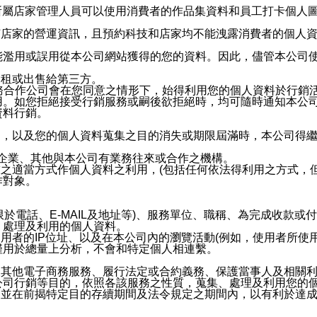
供所屬店家管理人員可以使用消費者的作品集資料和員工打卡個人圖像
何店家的營運資訊，且預約科技和店家均不能洩露消費者的個人
能濫用或誤用從本公司網站獲得的您的資料。因此，儘管本公司
出租或出售給第三方。
業務合作公司會在您同意之情形下，始得利用您的個人資料於行銷
用。如您拒絕接受行銷服務或嗣後欲拒絕時，均可隨時通知本公
資料行銷。
內，以及您的個人資料蒐集之目的消失或期限屆滿時，本公司得
係企業、其他與本公司有業務往來或合作之機構。
技之適當方式作個人資料之利用，(包括任何依法得利用之方式，
作對象。
限於電話、E-MAIL及地址等)、服務單位、職稱、為完成收款
、處理及利用的個人資料。
使用者的IP位址、以及在本公司內的瀏覽活動(例如，使用者所使
僅用於總量上分析，不會和特定個人相連繫。
及其他電子商務服務、履行法定或合約義務、保護當事人及相關
公司行銷等目的，依照各該服務之性質，蒐集、處理及利用您的
，並在前揭特定目的存續期間及法令規定之期間內，以有利於達成
。