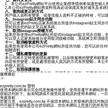
1、本公司ezPretty網站平台使用企業標準慣例來保護
2.本公司ezPretty網站將資料視為必須保護其免於滅
八、查詢或更正的方式
用戶個人資料有變更、或發現個人資料不正確的時候，可以隨時
九、Instagram貼文同步功能
您可以透過ezPretty店家系統後台所提供Instagram貼文同
用於同步您的貼文至店家系統。
十、取消Instagram授權方式
如果您有使用ezPretty網站所提供Instagram貼文同
可以登入店家系統後台使用取消授權功能，系統將立即清除您的
十一、取消帳號資料方式
如果您有使用本公司ezPretty網站所提供功能，您可以於任何
相關資料。
十二、隱私權聲明的更新
本公司將不定時更新隱私權聲明，以反映服務的變更和顧客的意見反
內容有所變更，或是處理您個人資訊的方式有所變動，本公司一
的個人資訊。
十三、自我保護措施
請妥善保管您的使用者名稱、密碼及個人資料，不要提供給
服務條款
窗，以防止他人讀取您的個人資料、信件或進入所機關管理
×
十四、傳送宣傳本站資訊或電子郵件之政策
您同意本公司網站，透過您所提供的郵件地址與您取得聯絡
ezpretty.com.tw 聲明
停止接收這些資料或電子郵件。
使用本網站即表示完全同意無條件接受，使用並遵守本網站所有條款。您與
十五、訊息通知
規範詳列於下。如未閱讀或不接受此規範請勿使用本網站，一旦使用本
本公司/本服務將以通知型訊息傳送重要訊息給您。即使未加
免責規範
本公司/本服務傳送之通知型訊息以對您有效且重要的訊息為
您要注意，ezpretty.com.tw 不保證本網站上所發佈
1.LINE 帳號設定的電話號碼與本公司/本服務所傳來的電話
均可能不準確或是存在拼寫錯誤。您在本網站上所進行的所有預訂服務均是與
2.該 LINE 帳號已在 LINE APP 設定中，同意接收通知型訊