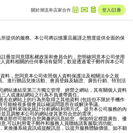
關於潮流串
店家合作
登入/註冊
域名及次級網域名所提供的服務。本公司將以慎重且嚴謹之態度提供全面的保
過註冊並同意隱私權政策和會員合約，您明確同意本公司使用
與個人資料相關的任何事項有疑問，歡迎透過電子郵件與本公司
人資料，您同意本公司依照個人資料保護法及相關法令之規
訊、進行贈品兌換活動、會員登錄及驗證、廣告行銷、特別活
本公司網站連結至第三方獨立管理、經營之網站，其有關個人資料
第三人或連結網站之行為不負連帶責任。
或過去在網站上的行為所取得之其他資料 (包括但不限於手機作
也有可能檢視多個會員以確認問題所在或解決爭議。
識別化資料來強化統計分析網站利用方式、提升本公司服務的內
善並且調整本公司的網站使其更符合您的需求。
並傳送那些可能符合您興趣的訊息給您，例如特定標題廣告、優
意,可以利用電子郵件和服務人員聯絡請客服取消功能。
帳號，來推播系統資訊或提醒訊息，以提升服務體驗價值。如不願