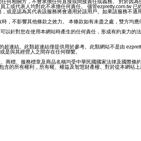
屬於買賣行為的任何相關方，不會承擔任何直接或間接責任或義務。 
人員、員工或代表人均對此不承擔任何責任。 儘管ezpretty.co
薦的服務，或是認為其代表該服務將會適用於該用戶。如果該服務不適用於您，
有一部無效時，不影響其他條款之效力。 本條款如有未盡之處，雙方
的合法年齡。可以針對您在使用本網站時產生的任何責任，形成有約束
官方帳號或認證官方帳號的通知型訊息。
網站的超連結。此類超連結僅提供用於參考。此類網站不是由 ezpret
或是與其經營人之間存在任何聯繫。
鈕、商標、服務標章及商品名稱均受中華民國國家法律及國際條
這些素材中所包含的所有權利，所有權、權益及智慧財產權。對於從本
或出售。除非本協議中明確指出，這些條款和條件中的任何內容
或任何協力廠商的業主權益中規定的任何權利的推斷結果。 如有任何人
其分公司、所屬機構、管理人員、代理人及其他合作夥伴和員工遭受的
構、管理人員、代理人及其他合作夥伴和員工不受損失。
依賴本網站上所提供的資訊、產品、服務或素材或通過使用本網
etty.com.tw提供電信及網路服務的提供商不會因您使用或不能使
etty.com.tw 不聲明、保證或承諾本網站或支持該網站的
影響本網站任何部分正常運行，且超出ezpretty.com.t
com.tw 不承擔任何責任。 在適用法律許可的最大範圍內，所
諾，其中包括但不僅限於其精確性、完整性或適銷性、品質或適用於特
些條款或是這些條款相關的權利。這些條款中使用的標題僅為了
款之內容及本網站上內容而不另行通知，同時，不對您、其他任何用戶