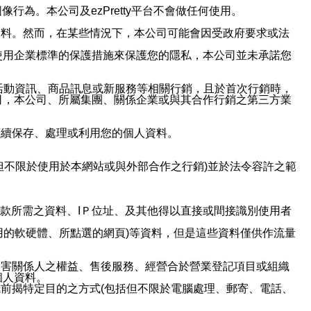
行為。本公司及ezPretty平台不會做任何使用。
資料。然而，在某些情況下，本公司可能會因受政府要求或法
使用企業標準的保護措施來保護您的隱私，本公司並未承諾您
活動資訊、商品訊息或新服務等相關行銷，且於首次行銷時，
司，本公司、所屬集團、關係企業或與其合作行銷之第三方業
繼續保存、處理或利用您的個人資料。
但不限於使用於本網站或與外部合作之行銷)並於法令容許之範
或付款所需之資料、IＰ位址、及其他得以直接或間接識別使用者
用的軟硬體、所點選的網頁)等資料，但是這些資料僅供作流量
利害關係人之權益、售後服務、經營合於營業登記項目或組織
個人資料。
前揭特定目的之方式(包括但不限於電腦處理、郵寄、電話、