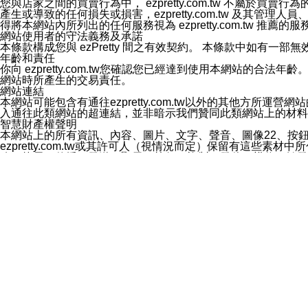
您與店家之間的買賣行為中， ezpretty.com.tw 不
3.LINE 帳號未封鎖傳送訊息之 LINE 官方帳號。
產生或導致的任何損失或損害，ezpretty.com.tw 及其管理
欲變更通知型訊息的設定，操作如下：
得將本網站內所列出的任何服務視為 ezpretty.com.tw 推
1.點選「主頁」＞「設定」
網站使用者的守法義務及承諾
2.點選「隱私設定」
本條款構成您與 ezPretty 間之有效契約。 本條款中如
3.點選「提供使用資料」
年齡和責任
4.點選「LINE通知型訊息」
你向 ezpretty.com.tw您確認您已經達到使用本網站
5.開關「接收LINE通知型訊息」
網站時所產生的交易責任。
❗️關閉「接收通知型訊息」後，將不會接收到來自任何企業
網站連結
本網站可能包含有通往ezpretty.com.tw以外的其他方所運營
入通往此類網站的超連結，並非暗示我們贊同此類網站上的材料
智慧財產權聲明
本網站上的所有資訊、內容、圖片、文字、聲音、圖像22、按
ezpretty.com.tw或其許可人（視情況而定）保留有
改、拷貝、傳播、發送、顯示、執行、複製、發佈、模仿、轉發
法或其他智慧財產權或 ezpretty.com.tw、其許可人
賠償
您同意因您使用本網站，而導致 ezpretty.com.tw、
您承擔賠償並保證 ezpretty.com.tw、其分公司、所屬機
免責聲明
您對本網站的所有使用均由您自擔風險。 因下載使用、參考或
己承擔全部責任。您同意 ezpretty.com.tw 及向ezpr
全部的索賠權利，無論是基於合約、侵權行為或其他依據。 ezpr
那些可損害或影響本網站管理、安全性、公正性和完整性，或是損害或
漏、中斷、刪除、缺陷、延遲或任何事件或事故，ezpretty.
其中包括但不僅限於有關本網站上服務、資訊及（或）聲明的保證或承
時間內對任一條款或多條條款的強制實施，不得將此視為放棄這
法律效應。 ezpretty.com.tw有權隨時變更本使用條