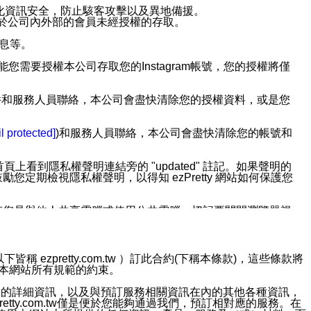
強化資訊安全，防止駭客攻擊以及異地備援。
免於公司內外部的會員未經授權的存取。
訊息等。
用此功能您需要授權本公司存取您的Instagram帳號，您的授權將僅
透過電子郵件和服務人員聯絡，本公司會盡快清除您的授權資料，或是您
。
l protected]
)和服務人員聯絡，本公司會盡快清除您的帳號和
上看到隱私權聲明連結旁的 "updated" 註記。如果聲明的
期檢視隱私權聲明，以得知 ezPretty 網站如何保護您
若您是與他人共享電腦或使用公共電腦，切記要關閉瀏覽器視
依照該資料或電子郵件所指示之方法、說明或功能連結，隨時
ezpretty.com.tw ）訂此合約(下稱本條款)，這些條款將
接受本網站所有規範的約束。
者，將可收到通知型訊息。
約店家的詳細資訊，以及與預訂服務相關資訊在內的其他各種資訊，
etty.com.tw僅是便於您能夠通過我們，預訂相對應的服務。在