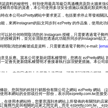
您個人辨認資料的秘密性，特別使用最高等級亞馬遜機房及防火牆來
失及未經授權而存取的資產，本公司使用多項安全措施以保護此類資料
在本公司ezPretty網站中要求更正，包括要求停止寄發相關
步功能，來將Instagram的貼文同步到 ezPretty 的作品集，使
步功能，您可以於任何時間取消您的 Instagram 授權，只需要
授權資料，並完全清除您透過此功能所同步的Instagram貼文
時間取消您的帳號或是資料，只需要透過電子郵件( e-mail:
[emai
應。當本公司更新此隱私權聲明，您將在 ezPretty網站 首頁
定會先更新隱私權聲明才會接著執行該項變更措施。本公司鼓勵您定
任何人。在您完成個人化服務之使用後，請務必記得登出帳號。
區。
並傳送或宣傳本網站各項服務之資料或電子郵件供您參考。您能
預約科技行銷股份有限公司之網站 ezPretty 網站 （以下皆稱 
網站的全部或任何一部份，表示同ezpretty.com.tw意
入本公司/本服務好友，您仍可接收到通知型訊息。
限，以廣告或其他目的的訊息皆不會被傳送。滿足以下三個條件
的資訊均無誤，在使用本網站時，您要意識到本網站上所發佈的有關預
號碼比對相符。
相關的店家之間交易，而非 ezpretty.com.tw。 ezpr
息。