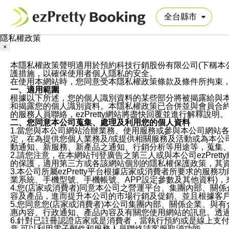
隱私權政策
×
本隱私權政策聲明適用於預約科技行銷股份有限公司(下稱本公司)於ezP
護措施，以確保使用者個人隱私的安全。
在使用本網站時，您同意受本隱私權政策條款及條件所拘束
一、適用範圍
根據以下所述，您的個人識別資料的某些部分將被揭露給與
和揭露您的個人識別資料。本隱私權政策已合併並與會員合約的
的服務人員聯絡，ezPretty網站將盡快回覆並進行解釋說明。
二、您同意本公司蒐集、處理及利用您的個人資料
1.當您與本公司網站洽辦業務、使用服務或參與本公司網站
定，在為提供您個人業務及/或提供相關服務及活動或為本
動通知、新服務、新產品之通知、行銷分析等用途等，蒐集
2.請您注意，在本網站刊登廣告之第三人或與本公司ezPr
的保護，適用第三方或各該網站個別的隱私權保護政策，其
3.本公司所屬ezPretty平台根據店家或消費者所要求的
業系統、手機型號、手機帳號、APP設定參數及其他資料)
4.您(店家或消費者)同意本公司之營運平台、集團內部、
容及產品，進而提升本公司的市場行銷及促銷、並且根據客
5.您同意您(店家或消費者)本公司集團內部、關係企業、
惠內容、行政通知、產品內容及有關您使用網站的訊息。透過
6.針對已註冊認證店家或是消費者，當執行預約或是線上支付
意,可以利用電子郵件和服務人員聯絡請客服取消功能。