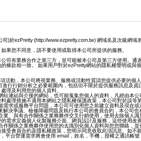
retty (http://www.ezpretty.com.tw) 網
，如果您不同意，請不要使用或取得本公司所提供的服務。
本公司有業務合作之第三方，並可能被本公司及第三方使用。通
條款相一致。 如果用戶對於ezPretty網站的隱私權聲明或
各項活動，本公司將視業務、服務或活動性質請您提供必要的個
公司進行行銷分析之必要範圍內，包括但不限於提供服務訊息及資
、處理及利用您的個人資料。
etty網站連結與介接的網站，也可能蒐集您個人的資料，凡經由
資料處理措施不適用本網站之隱私權保護政策，本公司對於該等
服務功能需求或服務平台問題，本公司可使用您之前建立資料及現在
，來解決爭議、檢修障礙問題及執行本公司的會員合約，本公司
關係企業、與有合作關係之業務夥伴交叉行銷使用，使用去除個人
戶的需求定義個人化製服務介面、網頁設計及服務，這些使用改
與有合作關係之業務夥伴使用您的去識別化個人資料與您您聯絡，
接受會員合約及隱私權政策，您明示同意收取此項訊息。如不願
，平台營運需求將會使用 email，姓名，手機，授權之通訊