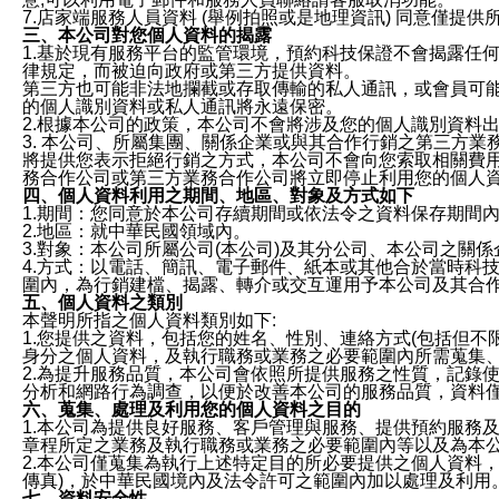
7.店家端服務人員資料 (舉例拍照或是地理資訊) 同意僅提
三、本公司對您個人資料的揭露
1.基於現有服務平台的監管環境，預約科技保證不會揭露任
律規定，而被迫向政府或第三方提供資料。
第三方也可能非法地攔截或存取傳輸的私人通訊，或會員可
的個人識別資料或私人通訊將永遠保密。
2.根據本公司的政策，本公司不會將涉及您的個人識別資料
3. 本公司、所屬集團、關係企業或與其合作行銷之第三方
將提供您表示拒絕行銷之方式，本公司不會向您索取相關費
務合作公司或第三方業務合作公司將立即停止利用您的個人
四、個人資料利用之期間、地區、對象及方式如下
1.期間：您同意於本公司存續期間或依法令之資料保存期間
2.地區：就中華民國領域內。
3.對象：本公司所屬公司(本公司)及其分公司、本公司之關
4.方式：以電話、簡訊、電子郵件、紙本或其他合於當時科
圍內，為行銷建檔、揭露、轉介或交互運用予本公司及其合
五、個人資料之類別
本聲明所指之個人資料類別如下:
1.您提供之資料，包括您的姓名、性別、連絡方式(包括但不
身分之個人資料，及執行職務或業務之必要範圍內所需蒐集
2.為提升服務品質，本公司會依照所提供服務之性質，記錄
分析和網路行為調查，以便於改善本公司的服務品質，資料
六、蒐集、處理及利用您的個人資料之目的
1.本公司為提供良好服務、客戶管理與服務、提供預約服務
章程所定之業務及執行職務或業務之必要範圍內等以及為本
2.本公司僅蒐集為執行上述特定目的所必要提供之個人資料
傳真)，於中華民國境內及法令許可之範圍內加以處理及利用
七、資料安全性