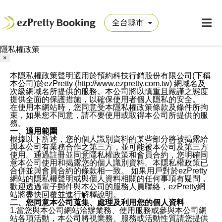
隱私權政策
×
本隱私權政策聲明適用於預約科技行銷股份有限公司(下稱
本公司)於ezPretty (http://www.ezpretty.com.tw) 網域名及
次級網域名所提供的服務。本公司將以慎重且嚴謹之態度
提供全面的保護措施，以確保使用者個人隱私的安全。
在使用本網站時，您同意受本隱私權政策條款及條件所拘
束，如果您不同意，請不要使用或取得本公司所提供的服
務。
一、適用範圍
根據以下所述，您的個人識別資料的某些部分將被揭露給
與本公司有業務合作之第三方，並可能被本公司及第三方
使用。通過註冊並同意隱私權政策和會員合約，您明確同
意本公司使用和揭露您的個人識別資料。本隱私權政策已
合併並與會員合約的條款相一致。 如果用戶對於ezPretty
網站的隱私權聲明或與個人資料相關的任何事項有疑問，
歡迎透過電子郵件與本公司的服務人員聯絡，ezPretty網
站將盡快回覆並進行解釋說明。
二、您同意本公司蒐集、處理及利用您的個人資料
1.當您與本公司網站洽辦業務、使用服務或參與本公司網
站各項活動，本公司將視業務、服務或活動性質請您提供