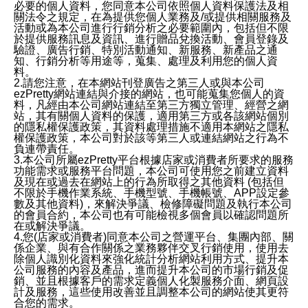
必要的個人資料，您同意本公司依照個人資料保護法及相
關法令之規定，在為提供您個人業務及/或提供相關服務及
活動或為本公司進行行銷分析之必要範圍內，包括但不限
於提供服務訊息及資訊、進行贈品兌換活動、會員登錄及
驗證、廣告行銷、特別活動通知、新服務、新產品之通
知、行銷分析等用途等，蒐集、處理及利用您的個人資
料。
2.請您注意，在本網站刊登廣告之第三人或與本公司
ezPretty網站連結與介接的網站，也可能蒐集您個人的資
料，凡經由本公司網站連結至第三方獨立管理、經營之網
站，其有關個人資料的保護，適用第三方或各該網站個別
的隱私權保護政策，其資料處理措施不適用本網站之隱私
權保護政策，本公司對於該等第三人或連結網站之行為不
負連帶責任。
3.本公司所屬ezPretty平台根據店家或消費者所要求的服務
功能需求或服務平台問題，本公司可使用您之前建立資料
及現在或過去在網站上的行為所取得之其他資料 (包括但
不限於手機作業系統、手機型號、手機帳號、APP設定參
數及其他資料)，來解決爭議、檢修障礙問題及執行本公司
的會員合約，本公司也有可能檢視多個會員以確認問題所
在或解決爭議。
4.您(店家或消費者)同意本公司之營運平台、集團內部、關
係企業、與有合作關係之業務夥伴交叉行銷使用，使用去
除個人識別化資料來強化統計分析網站利用方式、提升本
公司服務的內容及產品，進而提升本公司的市場行銷及促
銷、並且根據客戶的需求定義個人化製服務介面、網頁設
計及服務，這些使用改善並且調整本公司的網站使其更符
合您的需求。