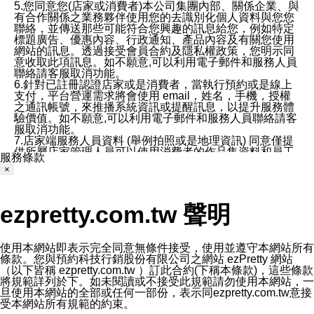
5.您同意您(店家或消費者)本公司集團內部、關係企業、與
有合作關係之業務夥伴使用您的去識別化個人資料與您您
聯絡，並傳送那些可能符合您興趣的訊息給您，例如特定
標題廣告、優惠內容、行政通知、產品內容及有關您使用
網站的訊息。透過接受會員合約及隱私權政策，您明示同
意收取此項訊息。如不願意,可以利用電子郵件和服務人員
聯絡請客服取消功能。
6.針對已註冊認證店家或是消費者，當執行預約或是線上
支付，平台營運需求將會使用 email，姓名，手機，授權
之通訊帳號，來推播系統資訊或提醒訊息，以提升服務體
驗價值。如不願意,可以利用電子郵件和服務人員聯絡請客
服取消功能。
7.店家端服務人員資料 (舉例拍照或是地理資訊) 同意僅提
供所屬店家管理人員可以使用消費者的作品集資料和員工
服務條款
打卡個人圖像行為。本公司及ezPretty平台不會做任何使
×
用。
三、本公司對您個人資料的揭露
1.基於現有服務平台的監管環境，預約科技保證不會揭露
ezpretty.com.tw 聲明
任何店家的營運資訊，且預約科技和店家均不能洩露消費
者的個人資料。然而，在某些情況下，本公司可能會因受
政府要求或法律規定，而被迫向政府或第三方提供資料。
第三方也可能非法地攔截或存取傳輸的私人通訊，或會員
使用本網站即表示完全同意無條件接受，使用並遵守本網站所有
可能濫用或誤用從本公司網站獲得的您的資料。因此，儘
條款。您與預約科技行銷股份有限公司之網站 ezPretty 網站
管本公司使用企業標準的保護措施來保護您的隱私，本公
（以下皆稱 ezpretty.com.tw ）訂此合約(下稱本條款)，這些條款
司並未承諾您的個人識別資料或私人通訊將永遠保密。
將規範詳列於下。如未閱讀或不接受此規範請勿使用本網站，一
2.根據本公司的政策，本公司不會將涉及您的個人識別資
旦使用本網站的全部或任何一部份，表示同ezpretty.com.tw意接
料出租或出售給第三方。
受本網站所有規範的約束。
3. 本公司、所屬集團、關係企業或與其合作行銷之第三方