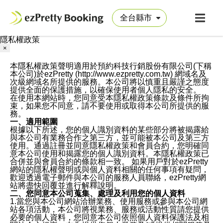
隱私權政策
×
本隱私權政策聲明適用於預約科技行銷股份有限公司(下稱
本公司)於ezPretty (http://www.ezpretty.com.tw) 網域名及
次級網域名所提供的服務。本公司將以慎重且嚴謹之態度
提供全面的保護措施，以確保使用者個人隱私的安全。
在使用本網站時，您同意受本隱私權政策條款及條件所拘
束，如果您不同意，請不要使用或取得本公司所提供的服
務。
一、適用範圍
根據以下所述，您的個人識別資料的某些部分將被揭露給
與本公司有業務合作之第三方，並可能被本公司及第三方
使用。通過註冊並同意隱私權政策和會員合約，您明確同
意本公司使用和揭露您的個人識別資料。本隱私權政策已
合併並與會員合約的條款相一致。 如果用戶對於ezPretty
網站的隱私權聲明或與個人資料相關的任何事項有疑問，
歡迎透過電子郵件與本公司的服務人員聯絡，ezPretty網
站將盡快回覆並進行解釋說明。
二、您同意本公司蒐集、處理及利用您的個人資料
1.當您與本公司網站洽辦業務、使用服務或參與本公司網
站各項活動，本公司將視業務、服務或活動性質請您提供
必要的個人資料，您同意本公司依照個人資料保護法及相