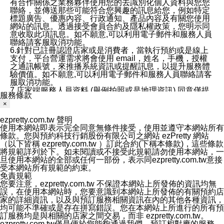
有合作關係之業務夥伴使用您的去識別化個人資料與您您
聯絡，並傳送那些可能符合您興趣的訊息給您，例如特定
標題廣告、優惠內容、行政通知、產品內容及有關您使用
網站的訊息。透過接受會員合約及隱私權政策，您明示同
意收取此項訊息。如不願意,可以利用電子郵件和服務人員
聯絡請客服取消功能。
6.針對已註冊認證店家或是消費者，當執行預約或是線上
支付，平台營運需求將會使用 email，姓名，手機，授權
之通訊帳號，來推播系統資訊或提醒訊息，以提升服務體
驗價值。如不願意,可以利用電子郵件和服務人員聯絡請客
服取消功能。
7.店家端服務人員資料 (舉例拍照或是地理資訊) 同意僅提
服務條款
供所屬店家管理人員可以使用消費者的作品集資料和員工
×
打卡個人圖像行為。本公司及ezPretty平台不會做任何使
用。
ezpretty.com.tw 聲明
三、本公司對您個人資料的揭露
使用本網站即表示完全同意無條件接受，使用並遵守本網站所有
1.基於現有服務平台的監管環境，預約科技保證不會揭露
條款。您與預約科技行銷股份有限公司之網站 ezPretty 網站
任何店家的營運資訊，且預約科技和店家均不能洩露消費
（以下皆稱 ezpretty.com.tw ）訂此合約(下稱本條款)，這些條款
者的個人資料。然而，在某些情況下，本公司可能會因受
將規範詳列於下。如未閱讀或不接受此規範請勿使用本網站，一
政府要求或法律規定，而被迫向政府或第三方提供資料。
旦使用本網站的全部或任何一部份，表示同ezpretty.com.tw意接
第三方也可能非法地攔截或存取傳輸的私人通訊，或會員
受本網站所有規範的約束。
可能濫用或誤用從本公司網站獲得的您的資料。因此，儘
免責規範
管本公司使用企業標準的保護措施來保護您的隱私，本公
您要注意，ezpretty.com.tw 不保證本網站上所發佈的資訊均無
司並未承諾您的個人識別資料或私人通訊將永遠保密。
誤，在使用本網站時，您要意識到本網站上所發佈的有關預約店
2.根據本公司的政策，本公司不會將涉及您的個人識別資
家的詳細資訊，以及與預訂服務相關資訊在內的其他各種資訊，
料出租或出售給第三方。
均可能不準確或是存在拼寫錯誤。您在本網站上所進行的所有預
3. 本公司、所屬集團、關係企業或與其合作行銷之第三方
訂服務均是與相關的店家之間交易，而非 ezpretty.com.tw。
業務合作公司會在您同意之情形下，始得利用您的個人資
ezpretty.com.tw僅是便於您能夠通過我們，預訂相對應的服務。