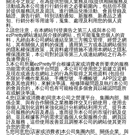
關法令之規定，在為提供您個人業務及/或提供相關服務及
活動或為本公司進行行銷分析之必要範圍內，包括但不限
於提供服務訊息及資訊、進行贈品兌換活動、會員登錄及
驗證、廣告行銷、特別活動通知、新服務、新產品之通
知、行銷分析等用途等，蒐集、處理及利用您的個人資
料。
2.請您注意，在本網站刊登廣告之第三人或與本公司
ezPretty網站連結與介接的網站，也可能蒐集您個人的資
料，凡經由本公司網站連結至第三方獨立管理、經營之網
站，其有關個人資料的保護，適用第三方或各該網站個別
的隱私權保護政策，其資料處理措施不適用本網站之隱私
權保護政策，本公司對於該等第三人或連結網站之行為不
負連帶責任。
3.本公司所屬ezPretty平台根據店家或消費者所要求的服務
功能需求或服務平台問題，本公司可使用您之前建立資料
及現在或過去在網站上的行為所取得之其他資料 (包括但
不限於手機作業系統、手機型號、手機帳號、APP設定參
數及其他資料)，來解決爭議、檢修障礙問題及執行本公司
的會員合約，本公司也有可能檢視多個會員以確認問題所
在或解決爭議。
4.您(店家或消費者)同意本公司之營運平台、集團內部、關
係企業、與有合作關係之業務夥伴交叉行銷使用，使用去
除個人識別化資料來強化統計分析網站利用方式、提升本
公司服務的內容及產品，進而提升本公司的市場行銷及促
銷、並且根據客戶的需求定義個人化製服務介面、網頁設
計及服務，這些使用改善並且調整本公司的網站使其更符
合您的需求。
5.您同意您(店家或消費者)本公司集團內部、關係企業、與