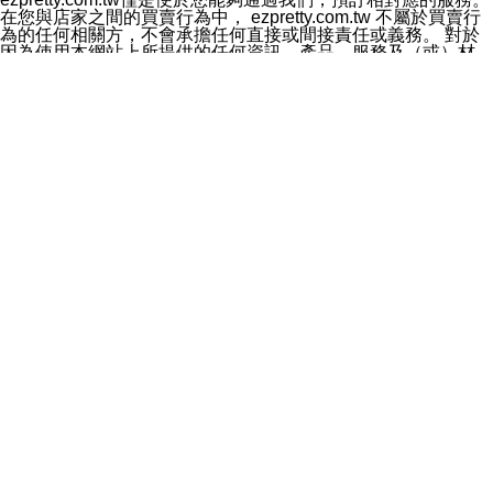
料於行銷活動資訊、商品訊息或新服務等相關行銷，且於
在您與店家之間的買賣行為中， ezpretty.com.tw 不屬於買賣行
首次行銷時，將提供您表示拒絕行銷之方式，本公司不會
為的任何相關方，不會承擔任何直接或間接責任或義務。 對於
向您索取相關費用。如您拒絕接受行銷服務或嗣後欲拒絕
因為使用本網站上所提供的任何資訊、產品、服務及（或）材
時，均可隨時通知本公司，本公司、所屬集團、關係企業
料，而產生或導致的任何損失或損害，ezpretty.com.tw 及其管
或與其合作行銷之第三方業務合作公司或第三方業務合作
理人員、員工或代表人均對此不承擔任何責任。 儘管
公司將立即停止利用您的個人資料行銷。
ezpretty.com.tw 已經盡了適當努力確保本網站上所列的服務符
四、個人資料利用之期間、地區、對象及方式如下
合合理的標準，仍不得將本網站內所列出的任何服務視為
1.期間：您同意於本公司存續期間或依法令之資料保存期
ezpretty.com.tw 推薦的服務，或是認為其代表該服務將會適用
間內，以及您的個人資料蒐集之目的消失或期限屆滿時，
於該用戶。如果該服務不適用於您，ezpretty.com.tw 將對此不
本公司得繼續保存、處理或利用您的個人資料。
承擔任何責任。
2.地區：就中華民國領域內。
網站使用者的守法義務及承諾
3.對象：本公司所屬公司(本公司)及其分公司、本公司之關
本條款構成您與 ezPretty 間之有效契約。 本條款中如有一部無
係企業、其他與本公司有業務往來或合作之機構。
效時，不影響其他條款之效力。 本條款如有未盡之處，雙方均
4.方式：以電話、簡訊、電子郵件、紙本或其他合於當時
應依誠實信用、平等互惠原則，共商解決之道。
科技之適當方式作個人資料之利用，(包括任何依法得利用
年齡和責任
之方式，但不限於使用於本網站或與外部合作之行銷)並於
你向 ezpretty.com.tw您確認您已經達到使用本網站的合法年
法令容許之範圍內，為行銷建檔、揭露、轉介或交互運用
齡。可以針對您在使用本網站時產生的任何責任，形成有約束力
予本公司及其合作對象。
的法律責任。您理解使用本網站時及他人使用您的登錄資訊使用
五、個人資料之類別
本網站時所產生的交易責任。
本聲明所指之個人資料類別如下:
網站連結
1.您提供之資料，包括您的姓名、性別、連絡方式(包括但
本網站可能包含有通往ezpretty.com.tw以外的其他方所運營網站
不限於電話、E-MAIL及地址等)、服務單位、職稱、為完
的超連結。此類超連結僅提供用於參考。此類網站不是由
成收款或付款所需之資料、IＰ位址、及其他得以直接或間
ezpretty.com.tw 控制，我們對其內容不承擔任何責任。在本網
接識別使用者身分之個人資料，及執行職務或業務之必要
站上加入通往此類網站的超連結，並非暗示我們贊同此類網站上
範圍內所需蒐集、處理及利用的個人資料。
的材料或是與其經營人之間存在任何聯繫。
2.為提升服務品質，本公司會依照所提供服務之性質，記
智慧財產權聲明
錄使用者的IP位址、以及在本公司內的瀏覽活動(例如，使
本網站上的所有資訊、內容、圖片、文字、聲音、圖像22、按
用者所使用的軟硬體、所點選的網頁)等資料，但是這些資
鈕、商標、服務標章及商品名稱均受中華民國國家法律及國際條