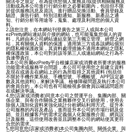
關法令之規定，在為提供您個人業務及/或提供相關服務及
活動或為本公司進行行銷分析之必要範圍內，包括但不限
於提供服務訊息及資訊、進行贈品兌換活動、會員登錄及
驗證、廣告行銷、特別活動通知、新服務、新產品之通
知、行銷分析等用途等，蒐集、處理及利用您的個人資
料。
2.請您注意，在本網站刊登廣告之第三人或與本公司
ezPretty網站連結與介接的網站，也可能蒐集您個人的資
料，凡經由本公司網站連結至第三方獨立管理、經營之網
站，其有關個人資料的保護，適用第三方或各該網站個別
的隱私權保護政策，其資料處理措施不適用本網站之隱私
權保護政策，本公司對於該等第三人或連結網站之行為不
負連帶責任。
3.本公司所屬ezPretty平台根據店家或消費者所要求的服務
功能需求或服務平台問題，本公司可使用您之前建立資料
及現在或過去在網站上的行為所取得之其他資料 (包括但
不限於手機作業系統、手機型號、手機帳號、APP設定參
數及其他資料)，來解決爭議、檢修障礙問題及執行本公司
的會員合約，本公司也有可能檢視多個會員以確認問題所
在或解決爭議。
4.您(店家或消費者)同意本公司之營運平台、集團內部、關
係企業、與有合作關係之業務夥伴交叉行銷使用，使用去
除個人識別化資料來強化統計分析網站利用方式、提升本
公司服務的內容及產品，進而提升本公司的市場行銷及促
銷、並且根據客戶的需求定義個人化製服務介面、網頁設
計及服務，這些使用改善並且調整本公司的網站使其更符
合您的需求。
5.您同意您(店家或消費者)本公司集團內部、關係企業、與