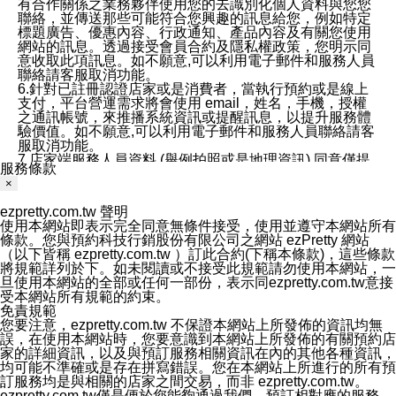
有合作關係之業務夥伴使用您的去識別化個人資料與您您
聯絡，並傳送那些可能符合您興趣的訊息給您，例如特定
標題廣告、優惠內容、行政通知、產品內容及有關您使用
網站的訊息。透過接受會員合約及隱私權政策，您明示同
意收取此項訊息。如不願意,可以利用電子郵件和服務人員
聯絡請客服取消功能。
6.針對已註冊認證店家或是消費者，當執行預約或是線上
支付，平台營運需求將會使用 email，姓名，手機，授權
之通訊帳號，來推播系統資訊或提醒訊息，以提升服務體
驗價值。如不願意,可以利用電子郵件和服務人員聯絡請客
服取消功能。
7.店家端服務人員資料 (舉例拍照或是地理資訊) 同意僅提
服務條款
供所屬店家管理人員可以使用消費者的作品集資料和員工
×
打卡個人圖像行為。本公司及ezPretty平台不會做任何使
用。
ezpretty.com.tw 聲明
三、本公司對您個人資料的揭露
使用本網站即表示完全同意無條件接受，使用並遵守本網站所有
1.基於現有服務平台的監管環境，預約科技保證不會揭露
條款。您與預約科技行銷股份有限公司之網站 ezPretty 網站
任何店家的營運資訊，且預約科技和店家均不能洩露消費
（以下皆稱 ezpretty.com.tw ）訂此合約(下稱本條款)，這些條款
者的個人資料。然而，在某些情況下，本公司可能會因受
將規範詳列於下。如未閱讀或不接受此規範請勿使用本網站，一
政府要求或法律規定，而被迫向政府或第三方提供資料。
旦使用本網站的全部或任何一部份，表示同ezpretty.com.tw意接
第三方也可能非法地攔截或存取傳輸的私人通訊，或會員
受本網站所有規範的約束。
可能濫用或誤用從本公司網站獲得的您的資料。因此，儘
免責規範
管本公司使用企業標準的保護措施來保護您的隱私，本公
您要注意，ezpretty.com.tw 不保證本網站上所發佈的資訊均無
司並未承諾您的個人識別資料或私人通訊將永遠保密。
誤，在使用本網站時，您要意識到本網站上所發佈的有關預約店
2.根據本公司的政策，本公司不會將涉及您的個人識別資
家的詳細資訊，以及與預訂服務相關資訊在內的其他各種資訊，
料出租或出售給第三方。
均可能不準確或是存在拼寫錯誤。您在本網站上所進行的所有預
3. 本公司、所屬集團、關係企業或與其合作行銷之第三方
訂服務均是與相關的店家之間交易，而非 ezpretty.com.tw。
業務合作公司會在您同意之情形下，始得利用您的個人資
ezpretty.com.tw僅是便於您能夠通過我們，預訂相對應的服務。