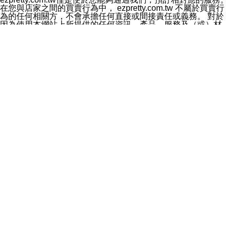
料於行銷活動資訊、商品訊息或新服務等相關行銷，且於
在您與店家之間的買賣行為中， ezpretty.com.tw 不屬於買賣行
首次行銷時，將提供您表示拒絕行銷之方式，本公司不會
為的任何相關方，不會承擔任何直接或間接責任或義務。 對於
向您索取相關費用。如您拒絕接受行銷服務或嗣後欲拒絕
因為使用本網站上所提供的任何資訊、產品、服務及（或）材
時，均可隨時通知本公司，本公司、所屬集團、關係企業
料，而產生或導致的任何損失或損害，ezpretty.com.tw 及其管
或與其合作行銷之第三方業務合作公司或第三方業務合作
理人員、員工或代表人均對此不承擔任何責任。 儘管
公司將立即停止利用您的個人資料行銷。
ezpretty.com.tw 已經盡了適當努力確保本網站上所列的服務符
四、個人資料利用之期間、地區、對象及方式如下
合合理的標準，仍不得將本網站內所列出的任何服務視為
1.期間：您同意於本公司存續期間或依法令之資料保存期
ezpretty.com.tw 推薦的服務，或是認為其代表該服務將會適用
間內，以及您的個人資料蒐集之目的消失或期限屆滿時，
於該用戶。如果該服務不適用於您，ezpretty.com.tw 將對此不
本公司得繼續保存、處理或利用您的個人資料。
承擔任何責任。
2.地區：就中華民國領域內。
網站使用者的守法義務及承諾
3.對象：本公司所屬公司(本公司)及其分公司、本公司之關
本條款構成您與 ezPretty 間之有效契約。 本條款中如有一部無
係企業、其他與本公司有業務往來或合作之機構。
效時，不影響其他條款之效力。 本條款如有未盡之處，雙方均
4.方式：以電話、簡訊、電子郵件、紙本或其他合於當時
應依誠實信用、平等互惠原則，共商解決之道。
科技之適當方式作個人資料之利用，(包括任何依法得利用
年齡和責任
之方式，但不限於使用於本網站或與外部合作之行銷)並於
你向 ezpretty.com.tw您確認您已經達到使用本網站的合法年
法令容許之範圍內，為行銷建檔、揭露、轉介或交互運用
齡。可以針對您在使用本網站時產生的任何責任，形成有約束力
予本公司及其合作對象。
的法律責任。您理解使用本網站時及他人使用您的登錄資訊使用
五、個人資料之類別
本網站時所產生的交易責任。
本聲明所指之個人資料類別如下:
網站連結
1.您提供之資料，包括您的姓名、性別、連絡方式(包括但
本網站可能包含有通往ezpretty.com.tw以外的其他方所運營網站
不限於電話、E-MAIL及地址等)、服務單位、職稱、為完
的超連結。此類超連結僅提供用於參考。此類網站不是由
成收款或付款所需之資料、IＰ位址、及其他得以直接或間
ezpretty.com.tw 控制，我們對其內容不承擔任何責任。在本網
接識別使用者身分之個人資料，及執行職務或業務之必要
站上加入通往此類網站的超連結，並非暗示我們贊同此類網站上
範圍內所需蒐集、處理及利用的個人資料。
的材料或是與其經營人之間存在任何聯繫。
2.為提升服務品質，本公司會依照所提供服務之性質，記
智慧財產權聲明
錄使用者的IP位址、以及在本公司內的瀏覽活動(例如，使
本網站上的所有資訊、內容、圖片、文字、聲音、圖像22、按
用者所使用的軟硬體、所點選的網頁)等資料，但是這些資
鈕、商標、服務標章及商品名稱均受中華民國國家法律及國際條