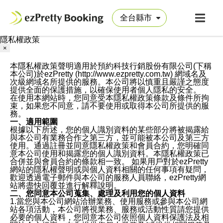
隱私權政策
×
本隱私權政策聲明適用於預約科技行銷股份有限公司(下稱
本公司)於ezPretty (http://www.ezpretty.com.tw) 網域名及
次級網域名所提供的服務。本公司將以慎重且嚴謹之態度
提供全面的保護措施，以確保使用者個人隱私的安全。
在使用本網站時，您同意受本隱私權政策條款及條件所拘
束，如果您不同意，請不要使用或取得本公司所提供的服
務。
一、適用範圍
根據以下所述，您的個人識別資料的某些部分將被揭露給
與本公司有業務合作之第三方，並可能被本公司及第三方
使用。通過註冊並同意隱私權政策和會員合約，您明確同
意本公司使用和揭露您的個人識別資料。本隱私權政策已
合併並與會員合約的條款相一致。 如果用戶對於ezPretty
網站的隱私權聲明或與個人資料相關的任何事項有疑問，
歡迎透過電子郵件與本公司的服務人員聯絡，ezPretty網
站將盡快回覆並進行解釋說明。
二、您同意本公司蒐集、處理及利用您的個人資料
1.當您與本公司網站洽辦業務、使用服務或參與本公司網
站各項活動，本公司將視業務、服務或活動性質請您提供
必要的個人資料，您同意本公司依照個人資料保護法及相