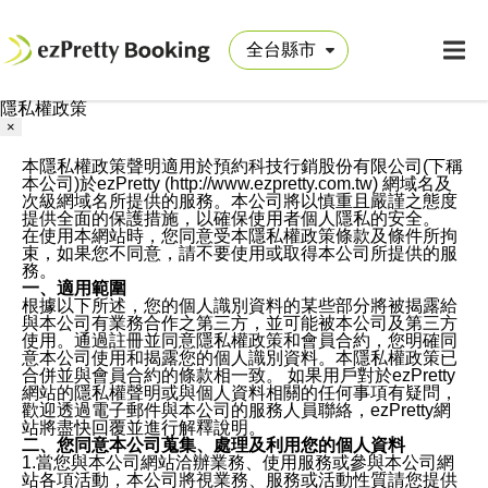
隱私權政策
×
本隱私權政策聲明適用於預約科技行銷股份有限公司(下稱
本公司)於ezPretty (http://www.ezpretty.com.tw) 網域名及
次級網域名所提供的服務。本公司將以慎重且嚴謹之態度
提供全面的保護措施，以確保使用者個人隱私的安全。
在使用本網站時，您同意受本隱私權政策條款及條件所拘
束，如果您不同意，請不要使用或取得本公司所提供的服
務。
一、適用範圍
根據以下所述，您的個人識別資料的某些部分將被揭露給
與本公司有業務合作之第三方，並可能被本公司及第三方
使用。通過註冊並同意隱私權政策和會員合約，您明確同
意本公司使用和揭露您的個人識別資料。本隱私權政策已
合併並與會員合約的條款相一致。 如果用戶對於ezPretty
網站的隱私權聲明或與個人資料相關的任何事項有疑問，
歡迎透過電子郵件與本公司的服務人員聯絡，ezPretty網
站將盡快回覆並進行解釋說明。
二、您同意本公司蒐集、處理及利用您的個人資料
1.當您與本公司網站洽辦業務、使用服務或參與本公司網
站各項活動，本公司將視業務、服務或活動性質請您提供