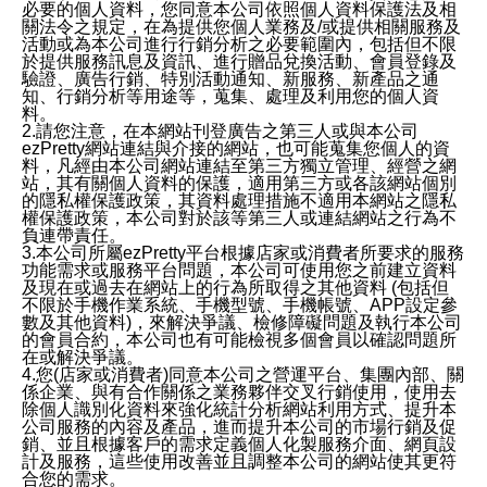
必要的個人資料，您同意本公司依照個人資料保護法及相
關法令之規定，在為提供您個人業務及/或提供相關服務及
活動或為本公司進行行銷分析之必要範圍內，包括但不限
於提供服務訊息及資訊、進行贈品兌換活動、會員登錄及
驗證、廣告行銷、特別活動通知、新服務、新產品之通
知、行銷分析等用途等，蒐集、處理及利用您的個人資
料。
2.請您注意，在本網站刊登廣告之第三人或與本公司
ezPretty網站連結與介接的網站，也可能蒐集您個人的資
料，凡經由本公司網站連結至第三方獨立管理、經營之網
站，其有關個人資料的保護，適用第三方或各該網站個別
的隱私權保護政策，其資料處理措施不適用本網站之隱私
權保護政策，本公司對於該等第三人或連結網站之行為不
負連帶責任。
3.本公司所屬ezPretty平台根據店家或消費者所要求的服務
功能需求或服務平台問題，本公司可使用您之前建立資料
及現在或過去在網站上的行為所取得之其他資料 (包括但
不限於手機作業系統、手機型號、手機帳號、APP設定參
數及其他資料)，來解決爭議、檢修障礙問題及執行本公司
的會員合約，本公司也有可能檢視多個會員以確認問題所
在或解決爭議。
4.您(店家或消費者)同意本公司之營運平台、集團內部、關
係企業、與有合作關係之業務夥伴交叉行銷使用，使用去
除個人識別化資料來強化統計分析網站利用方式、提升本
公司服務的內容及產品，進而提升本公司的市場行銷及促
銷、並且根據客戶的需求定義個人化製服務介面、網頁設
計及服務，這些使用改善並且調整本公司的網站使其更符
合您的需求。