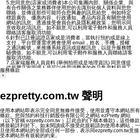
5.您同意您(店家或消費者)本公司集團內部、關係企業、與
有合作關係之業務夥伴使用您的去識別化個人資料與您您
聯絡，並傳送那些可能符合您興趣的訊息給您，例如特定
標題廣告、優惠內容、行政通知、產品內容及有關您使用
網站的訊息。透過接受會員合約及隱私權政策，您明示同
意收取此項訊息。如不願意,可以利用電子郵件和服務人員
聯絡請客服取消功能。
6.針對已註冊認證店家或是消費者，當執行預約或是線上
支付，平台營運需求將會使用 email，姓名，手機，授權
之通訊帳號，來推播系統資訊或提醒訊息，以提升服務體
驗價值。如不願意,可以利用電子郵件和服務人員聯絡請客
服取消功能。
7.店家端服務人員資料 (舉例拍照或是地理資訊) 同意僅提
供所屬店家管理人員可以使用消費者的作品集資料和員工
服務條款
打卡個人圖像行為。本公司及ezPretty平台不會做任何使
×
用。
三、本公司對您個人資料的揭露
1.基於現有服務平台的監管環境，預約科技保證不會揭露
ezpretty.com.tw 聲明
任何店家的營運資訊，且預約科技和店家均不能洩露消費
者的個人資料。然而，在某些情況下，本公司可能會因受
政府要求或法律規定，而被迫向政府或第三方提供資料。
第三方也可能非法地攔截或存取傳輸的私人通訊，或會員
使用本網站即表示完全同意無條件接受，使用並遵守本網站所有
可能濫用或誤用從本公司網站獲得的您的資料。因此，儘
條款。您與預約科技行銷股份有限公司之網站 ezPretty 網站
管本公司使用企業標準的保護措施來保護您的隱私，本公
（以下皆稱 ezpretty.com.tw ）訂此合約(下稱本條款)，這些條款
司並未承諾您的個人識別資料或私人通訊將永遠保密。
將規範詳列於下。如未閱讀或不接受此規範請勿使用本網站，一
2.根據本公司的政策，本公司不會將涉及您的個人識別資
旦使用本網站的全部或任何一部份，表示同ezpretty.com.tw意接
料出租或出售給第三方。
受本網站所有規範的約束。
3. 本公司、所屬集團、關係企業或與其合作行銷之第三方