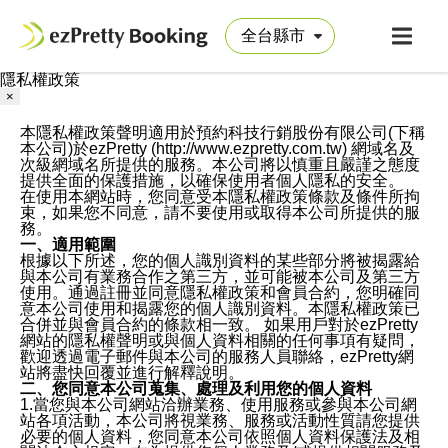
隱私權政策
×
本隱私權政策聲明適用於預約科技行銷股份有限公司(下稱
本公司)於ezPretty (http://www.ezpretty.com.tw) 網域名及
次級網域名所提供的服務。本公司將以慎重且嚴謹之態度
提供全面的保護措施，以確保使用者個人隱私的安全。
在使用本網站時，您同意受本隱私權政策條款及條件所拘
束，如果您不同意，請不要使用或取得本公司所提供的服
務。
一、適用範圍
根據以下所述，您的個人識別資料的某些部分將被揭露給
與本公司有業務合作之第三方，並可能被本公司及第三方
使用。通過註冊並同意隱私權政策和會員合約，您明確同
意本公司使用和揭露您的個人識別資料。本隱私權政策已
合併並與會員合約的條款相一致。 如果用戶對於ezPretty
網站的隱私權聲明或與個人資料相關的任何事項有疑問，
歡迎透過電子郵件與本公司的服務人員聯絡，ezPretty網
站將盡快回覆並進行解釋說明。
二、您同意本公司蒐集、處理及利用您的個人資料
1.當您與本公司網站洽辦業務、使用服務或參與本公司網
站各項活動，本公司將視業務、服務或活動性質請您提供
必要的個人資料，您同意本公司依照個人資料保護法及相