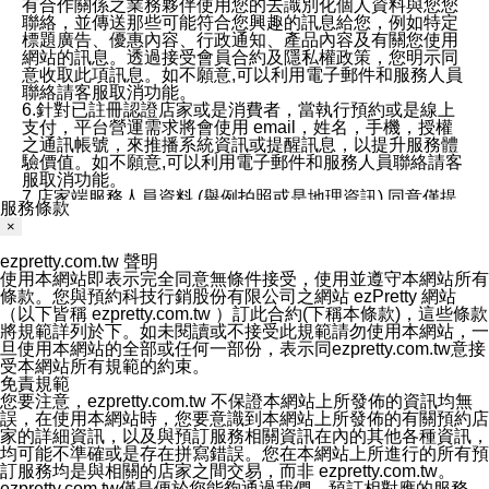
有合作關係之業務夥伴使用您的去識別化個人資料與您您
聯絡，並傳送那些可能符合您興趣的訊息給您，例如特定
標題廣告、優惠內容、行政通知、產品內容及有關您使用
網站的訊息。透過接受會員合約及隱私權政策，您明示同
意收取此項訊息。如不願意,可以利用電子郵件和服務人員
聯絡請客服取消功能。
6.針對已註冊認證店家或是消費者，當執行預約或是線上
支付，平台營運需求將會使用 email，姓名，手機，授權
之通訊帳號，來推播系統資訊或提醒訊息，以提升服務體
驗價值。如不願意,可以利用電子郵件和服務人員聯絡請客
服取消功能。
7.店家端服務人員資料 (舉例拍照或是地理資訊) 同意僅提
服務條款
供所屬店家管理人員可以使用消費者的作品集資料和員工
×
打卡個人圖像行為。本公司及ezPretty平台不會做任何使
用。
ezpretty.com.tw 聲明
三、本公司對您個人資料的揭露
使用本網站即表示完全同意無條件接受，使用並遵守本網站所有
1.基於現有服務平台的監管環境，預約科技保證不會揭露
條款。您與預約科技行銷股份有限公司之網站 ezPretty 網站
任何店家的營運資訊，且預約科技和店家均不能洩露消費
（以下皆稱 ezpretty.com.tw ）訂此合約(下稱本條款)，這些條款
者的個人資料。然而，在某些情況下，本公司可能會因受
將規範詳列於下。如未閱讀或不接受此規範請勿使用本網站，一
政府要求或法律規定，而被迫向政府或第三方提供資料。
旦使用本網站的全部或任何一部份，表示同ezpretty.com.tw意接
第三方也可能非法地攔截或存取傳輸的私人通訊，或會員
受本網站所有規範的約束。
可能濫用或誤用從本公司網站獲得的您的資料。因此，儘
免責規範
管本公司使用企業標準的保護措施來保護您的隱私，本公
您要注意，ezpretty.com.tw 不保證本網站上所發佈的資訊均無
司並未承諾您的個人識別資料或私人通訊將永遠保密。
誤，在使用本網站時，您要意識到本網站上所發佈的有關預約店
2.根據本公司的政策，本公司不會將涉及您的個人識別資
家的詳細資訊，以及與預訂服務相關資訊在內的其他各種資訊，
料出租或出售給第三方。
均可能不準確或是存在拼寫錯誤。您在本網站上所進行的所有預
3. 本公司、所屬集團、關係企業或與其合作行銷之第三方
訂服務均是與相關的店家之間交易，而非 ezpretty.com.tw。
業務合作公司會在您同意之情形下，始得利用您的個人資
ezpretty.com.tw僅是便於您能夠通過我們，預訂相對應的服務。