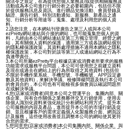
關法令之規定，在為提供您個人業務及/或提供相關服務及
活動或為本公司進行行銷分析之必要範圍內，包括但不限
於提供服務訊息及資訊、進行贈品兌換活動、會員登錄及
驗證、廣告行銷、特別活動通知、新服務、新產品之通
知、行銷分析等用途等，蒐集、處理及利用您的個人資
料。
2.請您注意，在本網站刊登廣告之第三人或與本公司
ezPretty網站連結與介接的網站，也可能蒐集您個人的資
料，凡經由本公司網站連結至第三方獨立管理、經營之網
站，其有關個人資料的保護，適用第三方或各該網站個別
的隱私權保護政策，其資料處理措施不適用本網站之隱私
權保護政策，本公司對於該等第三人或連結網站之行為不
負連帶責任。
3.本公司所屬ezPretty平台根據店家或消費者所要求的服務
功能需求或服務平台問題，本公司可使用您之前建立資料
及現在或過去在網站上的行為所取得之其他資料 (包括但
不限於手機作業系統、手機型號、手機帳號、APP設定參
數及其他資料)，來解決爭議、檢修障礙問題及執行本公司
的會員合約，本公司也有可能檢視多個會員以確認問題所
在或解決爭議。
4.您(店家或消費者)同意本公司之營運平台、集團內部、關
係企業、與有合作關係之業務夥伴交叉行銷使用，使用去
除個人識別化資料來強化統計分析網站利用方式、提升本
公司服務的內容及產品，進而提升本公司的市場行銷及促
銷、並且根據客戶的需求定義個人化製服務介面、網頁設
計及服務，這些使用改善並且調整本公司的網站使其更符
合您的需求。
5.您同意您(店家或消費者)本公司集團內部、關係企業、與