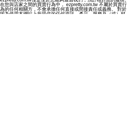
料於行銷活動資訊、商品訊息或新服務等相關行銷，且於
在您與店家之間的買賣行為中， ezpretty.com.tw 不屬於買賣行
首次行銷時，將提供您表示拒絕行銷之方式，本公司不會
為的任何相關方，不會承擔任何直接或間接責任或義務。 對於
向您索取相關費用。如您拒絕接受行銷服務或嗣後欲拒絕
因為使用本網站上所提供的任何資訊、產品、服務及（或）材
時，均可隨時通知本公司，本公司、所屬集團、關係企業
料，而產生或導致的任何損失或損害，ezpretty.com.tw 及其管
或與其合作行銷之第三方業務合作公司或第三方業務合作
理人員、員工或代表人均對此不承擔任何責任。 儘管
公司將立即停止利用您的個人資料行銷。
ezpretty.com.tw 已經盡了適當努力確保本網站上所列的服務符
四、個人資料利用之期間、地區、對象及方式如下
合合理的標準，仍不得將本網站內所列出的任何服務視為
1.期間：您同意於本公司存續期間或依法令之資料保存期
ezpretty.com.tw 推薦的服務，或是認為其代表該服務將會適用
間內，以及您的個人資料蒐集之目的消失或期限屆滿時，
於該用戶。如果該服務不適用於您，ezpretty.com.tw 將對此不
本公司得繼續保存、處理或利用您的個人資料。
承擔任何責任。
2.地區：就中華民國領域內。
網站使用者的守法義務及承諾
3.對象：本公司所屬公司(本公司)及其分公司、本公司之關
本條款構成您與 ezPretty 間之有效契約。 本條款中如有一部無
係企業、其他與本公司有業務往來或合作之機構。
效時，不影響其他條款之效力。 本條款如有未盡之處，雙方均
4.方式：以電話、簡訊、電子郵件、紙本或其他合於當時
應依誠實信用、平等互惠原則，共商解決之道。
科技之適當方式作個人資料之利用，(包括任何依法得利用
年齡和責任
之方式，但不限於使用於本網站或與外部合作之行銷)並於
你向 ezpretty.com.tw您確認您已經達到使用本網站的合法年
法令容許之範圍內，為行銷建檔、揭露、轉介或交互運用
齡。可以針對您在使用本網站時產生的任何責任，形成有約束力
予本公司及其合作對象。
的法律責任。您理解使用本網站時及他人使用您的登錄資訊使用
五、個人資料之類別
本網站時所產生的交易責任。
本聲明所指之個人資料類別如下:
網站連結
1.您提供之資料，包括您的姓名、性別、連絡方式(包括但
本網站可能包含有通往ezpretty.com.tw以外的其他方所運營網站
不限於電話、E-MAIL及地址等)、服務單位、職稱、為完
的超連結。此類超連結僅提供用於參考。此類網站不是由
成收款或付款所需之資料、IＰ位址、及其他得以直接或間
ezpretty.com.tw 控制，我們對其內容不承擔任何責任。在本網
接識別使用者身分之個人資料，及執行職務或業務之必要
站上加入通往此類網站的超連結，並非暗示我們贊同此類網站上
範圍內所需蒐集、處理及利用的個人資料。
的材料或是與其經營人之間存在任何聯繫。
2.為提升服務品質，本公司會依照所提供服務之性質，記
智慧財產權聲明
錄使用者的IP位址、以及在本公司內的瀏覽活動(例如，使
本網站上的所有資訊、內容、圖片、文字、聲音、圖像22、按
用者所使用的軟硬體、所點選的網頁)等資料，但是這些資
鈕、商標、服務標章及商品名稱均受中華民國國家法律及國際條