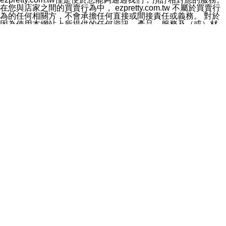
料於行銷活動資訊、商品訊息或新服務等相關行銷，且於
在您與店家之間的買賣行為中， ezpretty.com.tw 不屬於買賣行
首次行銷時，將提供您表示拒絕行銷之方式，本公司不會
為的任何相關方，不會承擔任何直接或間接責任或義務。 對於
向您索取相關費用。如您拒絕接受行銷服務或嗣後欲拒絕
因為使用本網站上所提供的任何資訊、產品、服務及（或）材
時，均可隨時通知本公司，本公司、所屬集團、關係企業
料，而產生或導致的任何損失或損害，ezpretty.com.tw 及其管
或與其合作行銷之第三方業務合作公司或第三方業務合作
理人員、員工或代表人均對此不承擔任何責任。 儘管
公司將立即停止利用您的個人資料行銷。
ezpretty.com.tw 已經盡了適當努力確保本網站上所列的服務符
四、個人資料利用之期間、地區、對象及方式如下
合合理的標準，仍不得將本網站內所列出的任何服務視為
1.期間：您同意於本公司存續期間或依法令之資料保存期
ezpretty.com.tw 推薦的服務，或是認為其代表該服務將會適用
間內，以及您的個人資料蒐集之目的消失或期限屆滿時，
於該用戶。如果該服務不適用於您，ezpretty.com.tw 將對此不
本公司得繼續保存、處理或利用您的個人資料。
承擔任何責任。
2.地區：就中華民國領域內。
網站使用者的守法義務及承諾
3.對象：本公司所屬公司(本公司)及其分公司、本公司之關
本條款構成您與 ezPretty 間之有效契約。 本條款中如有一部無
係企業、其他與本公司有業務往來或合作之機構。
效時，不影響其他條款之效力。 本條款如有未盡之處，雙方均
4.方式：以電話、簡訊、電子郵件、紙本或其他合於當時
應依誠實信用、平等互惠原則，共商解決之道。
科技之適當方式作個人資料之利用，(包括任何依法得利用
年齡和責任
之方式，但不限於使用於本網站或與外部合作之行銷)並於
你向 ezpretty.com.tw您確認您已經達到使用本網站的合法年
法令容許之範圍內，為行銷建檔、揭露、轉介或交互運用
齡。可以針對您在使用本網站時產生的任何責任，形成有約束力
予本公司及其合作對象。
的法律責任。您理解使用本網站時及他人使用您的登錄資訊使用
五、個人資料之類別
本網站時所產生的交易責任。
本聲明所指之個人資料類別如下:
網站連結
1.您提供之資料，包括您的姓名、性別、連絡方式(包括但
本網站可能包含有通往ezpretty.com.tw以外的其他方所運營網站
不限於電話、E-MAIL及地址等)、服務單位、職稱、為完
的超連結。此類超連結僅提供用於參考。此類網站不是由
成收款或付款所需之資料、IＰ位址、及其他得以直接或間
ezpretty.com.tw 控制，我們對其內容不承擔任何責任。在本網
接識別使用者身分之個人資料，及執行職務或業務之必要
站上加入通往此類網站的超連結，並非暗示我們贊同此類網站上
範圍內所需蒐集、處理及利用的個人資料。
的材料或是與其經營人之間存在任何聯繫。
2.為提升服務品質，本公司會依照所提供服務之性質，記
智慧財產權聲明
錄使用者的IP位址、以及在本公司內的瀏覽活動(例如，使
本網站上的所有資訊、內容、圖片、文字、聲音、圖像22、按
用者所使用的軟硬體、所點選的網頁)等資料，但是這些資
鈕、商標、服務標章及商品名稱均受中華民國國家法律及國際條