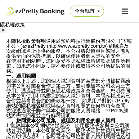
隱私權政策
×
本隱私權政策聲明適用於預約科技行銷股份有限公司(下稱
本公司)於ezPretty (http://www.ezpretty.com.tw) 網域名及
次級網域名所提供的服務。本公司將以慎重且嚴謹之態度
提供全面的保護措施，以確保使用者個人隱私的安全。
在使用本網站時，您同意受本隱私權政策條款及條件所拘
束，如果您不同意，請不要使用或取得本公司所提供的服
務。
一、適用範圍
根據以下所述，您的個人識別資料的某些部分將被揭露給
與本公司有業務合作之第三方，並可能被本公司及第三方
使用。通過註冊並同意隱私權政策和會員合約，您明確同
意本公司使用和揭露您的個人識別資料。本隱私權政策已
合併並與會員合約的條款相一致。 如果用戶對於ezPretty
網站的隱私權聲明或與個人資料相關的任何事項有疑問，
歡迎透過電子郵件與本公司的服務人員聯絡，ezPretty網
站將盡快回覆並進行解釋說明。
二、您同意本公司蒐集、處理及利用您的個人資料
1.當您與本公司網站洽辦業務、使用服務或參與本公司網
站各項活動，本公司將視業務、服務或活動性質請您提供
必要的個人資料，您同意本公司依照個人資料保護法及相