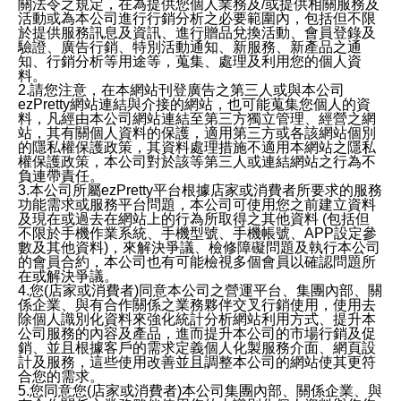
關法令之規定，在為提供您個人業務及/或提供相關服務及
活動或為本公司進行行銷分析之必要範圍內，包括但不限
於提供服務訊息及資訊、進行贈品兌換活動、會員登錄及
驗證、廣告行銷、特別活動通知、新服務、新產品之通
知、行銷分析等用途等，蒐集、處理及利用您的個人資
料。
2.請您注意，在本網站刊登廣告之第三人或與本公司
ezPretty網站連結與介接的網站，也可能蒐集您個人的資
料，凡經由本公司網站連結至第三方獨立管理、經營之網
站，其有關個人資料的保護，適用第三方或各該網站個別
的隱私權保護政策，其資料處理措施不適用本網站之隱私
權保護政策，本公司對於該等第三人或連結網站之行為不
負連帶責任。
3.本公司所屬ezPretty平台根據店家或消費者所要求的服務
功能需求或服務平台問題，本公司可使用您之前建立資料
及現在或過去在網站上的行為所取得之其他資料 (包括但
不限於手機作業系統、手機型號、手機帳號、APP設定參
數及其他資料)，來解決爭議、檢修障礙問題及執行本公司
的會員合約，本公司也有可能檢視多個會員以確認問題所
在或解決爭議。
4.您(店家或消費者)同意本公司之營運平台、集團內部、關
係企業、與有合作關係之業務夥伴交叉行銷使用，使用去
除個人識別化資料來強化統計分析網站利用方式、提升本
公司服務的內容及產品，進而提升本公司的市場行銷及促
銷、並且根據客戶的需求定義個人化製服務介面、網頁設
計及服務，這些使用改善並且調整本公司的網站使其更符
合您的需求。
5.您同意您(店家或消費者)本公司集團內部、關係企業、與