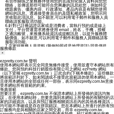
有合作關係之業務夥伴使用您的去識別化個人資料與您您
聯絡，並傳送那些可能符合您興趣的訊息給您，例如特定
標題廣告、優惠內容、行政通知、產品內容及有關您使用
網站的訊息。透過接受會員合約及隱私權政策，您明示同
意收取此項訊息。如不願意,可以利用電子郵件和服務人員
聯絡請客服取消功能。
6.針對已註冊認證店家或是消費者，當執行預約或是線上
支付，平台營運需求將會使用 email，姓名，手機，授權
之通訊帳號，來推播系統資訊或提醒訊息，以提升服務體
驗價值。如不願意,可以利用電子郵件和服務人員聯絡請客
服取消功能。
7.店家端服務人員資料 (舉例拍照或是地理資訊) 同意僅提
服務條款
供所屬店家管理人員可以使用消費者的作品集資料和員工
×
打卡個人圖像行為。本公司及ezPretty平台不會做任何使
用。
ezpretty.com.tw 聲明
三、本公司對您個人資料的揭露
使用本網站即表示完全同意無條件接受，使用並遵守本網站所有
1.基於現有服務平台的監管環境，預約科技保證不會揭露
條款。您與預約科技行銷股份有限公司之網站 ezPretty 網站
任何店家的營運資訊，且預約科技和店家均不能洩露消費
（以下皆稱 ezpretty.com.tw ）訂此合約(下稱本條款)，這些條款
者的個人資料。然而，在某些情況下，本公司可能會因受
將規範詳列於下。如未閱讀或不接受此規範請勿使用本網站，一
政府要求或法律規定，而被迫向政府或第三方提供資料。
旦使用本網站的全部或任何一部份，表示同ezpretty.com.tw意接
第三方也可能非法地攔截或存取傳輸的私人通訊，或會員
受本網站所有規範的約束。
可能濫用或誤用從本公司網站獲得的您的資料。因此，儘
免責規範
管本公司使用企業標準的保護措施來保護您的隱私，本公
您要注意，ezpretty.com.tw 不保證本網站上所發佈的資訊均無
司並未承諾您的個人識別資料或私人通訊將永遠保密。
誤，在使用本網站時，您要意識到本網站上所發佈的有關預約店
2.根據本公司的政策，本公司不會將涉及您的個人識別資
家的詳細資訊，以及與預訂服務相關資訊在內的其他各種資訊，
料出租或出售給第三方。
均可能不準確或是存在拼寫錯誤。您在本網站上所進行的所有預
3. 本公司、所屬集團、關係企業或與其合作行銷之第三方
訂服務均是與相關的店家之間交易，而非 ezpretty.com.tw。
業務合作公司會在您同意之情形下，始得利用您的個人資
ezpretty.com.tw僅是便於您能夠通過我們，預訂相對應的服務。