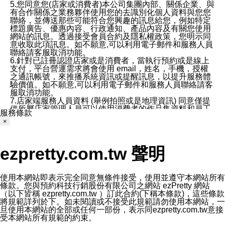
5.您同意您(店家或消費者)本公司集團內部、關係企業、與
有合作關係之業務夥伴使用您的去識別化個人資料與您您
聯絡，並傳送那些可能符合您興趣的訊息給您，例如特定
標題廣告、優惠內容、行政通知、產品內容及有關您使用
網站的訊息。透過接受會員合約及隱私權政策，您明示同
意收取此項訊息。如不願意,可以利用電子郵件和服務人員
聯絡請客服取消功能。
6.針對已註冊認證店家或是消費者，當執行預約或是線上
支付，平台營運需求將會使用 email，姓名，手機，授權
之通訊帳號，來推播系統資訊或提醒訊息，以提升服務體
驗價值。如不願意,可以利用電子郵件和服務人員聯絡請客
服取消功能。
7.店家端服務人員資料 (舉例拍照或是地理資訊) 同意僅提
供所屬店家管理人員可以使用消費者的作品集資料和員工
服務條款
打卡個人圖像行為。本公司及ezPretty平台不會做任何使
×
用。
三、本公司對您個人資料的揭露
1.基於現有服務平台的監管環境，預約科技保證不會揭露
ezpretty.com.tw 聲明
任何店家的營運資訊，且預約科技和店家均不能洩露消費
者的個人資料。然而，在某些情況下，本公司可能會因受
政府要求或法律規定，而被迫向政府或第三方提供資料。
第三方也可能非法地攔截或存取傳輸的私人通訊，或會員
使用本網站即表示完全同意無條件接受，使用並遵守本網站所有
可能濫用或誤用從本公司網站獲得的您的資料。因此，儘
條款。您與預約科技行銷股份有限公司之網站 ezPretty 網站
管本公司使用企業標準的保護措施來保護您的隱私，本公
（以下皆稱 ezpretty.com.tw ）訂此合約(下稱本條款)，這些條款
司並未承諾您的個人識別資料或私人通訊將永遠保密。
將規範詳列於下。如未閱讀或不接受此規範請勿使用本網站，一
2.根據本公司的政策，本公司不會將涉及您的個人識別資
旦使用本網站的全部或任何一部份，表示同ezpretty.com.tw意接
料出租或出售給第三方。
受本網站所有規範的約束。
3. 本公司、所屬集團、關係企業或與其合作行銷之第三方