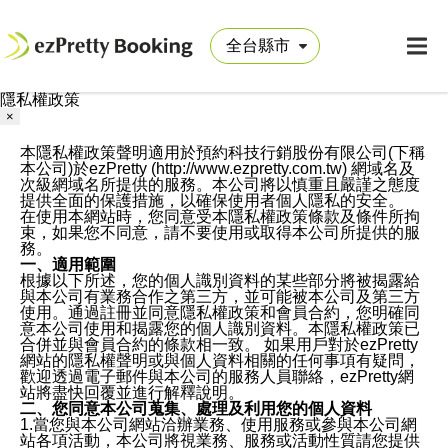
隱私權政策
×
本隱私權政策聲明適用於預約科技行銷股份有限公司(下稱
本公司)於ezPretty (http://www.ezpretty.com.tw) 網域名及
次級網域名所提供的服務。本公司將以慎重且嚴謹之態度
提供全面的保護措施，以確保使用者個人隱私的安全。
在使用本網站時，您同意受本隱私權政策條款及條件所拘
束，如果您不同意，請不要使用或取得本公司所提供的服
務。
一、適用範圍
根據以下所述，您的個人識別資料的某些部分將被揭露給
與本公司有業務合作之第三方，並可能被本公司及第三方
使用。通過註冊並同意隱私權政策和會員合約，您明確同
意本公司使用和揭露您的個人識別資料。本隱私權政策已
合併並與會員合約的條款相一致。 如果用戶對於ezPretty
網站的隱私權聲明或與個人資料相關的任何事項有疑問，
歡迎透過電子郵件與本公司的服務人員聯絡，ezPretty網
站將盡快回覆並進行解釋說明。
二、您同意本公司蒐集、處理及利用您的個人資料
1.當您與本公司網站洽辦業務、使用服務或參與本公司網
站各項活動，本公司將視業務、服務或活動性質請您提供