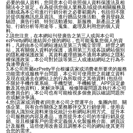
必要的個人資料，您同意本公司依照個人資料保護法及相
關法令之規定，在為提供您個人業務及/或提供相關服務及
活動或為本公司進行行銷分析之必要範圍內，包括但不限
於提供服務訊息及資訊、進行贈品兌換活動、會員登錄及
驗證、廣告行銷、特別活動通知、新服務、新產品之通
知、行銷分析等用途等，蒐集、處理及利用您的個人資
料。
2.請您注意，在本網站刊登廣告之第三人或與本公司
ezPretty網站連結與介接的網站，也可能蒐集您個人的資
料，凡經由本公司網站連結至第三方獨立管理、經營之網
站，其有關個人資料的保護，適用第三方或各該網站個別
的隱私權保護政策，其資料處理措施不適用本網站之隱私
權保護政策，本公司對於該等第三人或連結網站之行為不
負連帶責任。
3.本公司所屬ezPretty平台根據店家或消費者所要求的服務
功能需求或服務平台問題，本公司可使用您之前建立資料
及現在或過去在網站上的行為所取得之其他資料 (包括但
不限於手機作業系統、手機型號、手機帳號、APP設定參
數及其他資料)，來解決爭議、檢修障礙問題及執行本公司
的會員合約，本公司也有可能檢視多個會員以確認問題所
在或解決爭議。
4.您(店家或消費者)同意本公司之營運平台、集團內部、關
係企業、與有合作關係之業務夥伴交叉行銷使用，使用去
除個人識別化資料來強化統計分析網站利用方式、提升本
公司服務的內容及產品，進而提升本公司的市場行銷及促
銷、並且根據客戶的需求定義個人化製服務介面、網頁設
計及服務，這些使用改善並且調整本公司的網站使其更符
合您的需求。