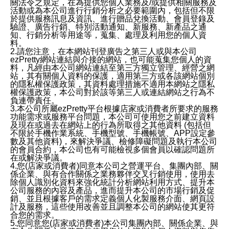
關法令之規定，在為提供您個人業務及/或提供相關服務及
活動或為本公司進行行銷分析之必要範圍內，包括但不限
於提供服務訊息及資訊、進行贈品兌換活動、會員登錄及
驗證、廣告行銷、特別活動通知、新服務、新產品之通
知、行銷分析等用途等，蒐集、處理及利用您的個人資
料。
2.請您注意，在本網站刊登廣告之第三人或與本公司
ezPretty網站連結與介接的網站，也可能蒐集您個人的資
料，凡經由本公司網站連結至第三方獨立管理、經營之網
站，其有關個人資料的保護，適用第三方或各該網站個別
的隱私權保護政策，其資料處理措施不適用本網站之隱私
權保護政策，本公司對於該等第三人或連結網站之行為不
負連帶責任。
3.本公司所屬ezPretty平台根據店家或消費者所要求的服務
功能需求或服務平台問題，本公司可使用您之前建立資料
及現在或過去在網站上的行為所取得之其他資料 (包括但
不限於手機作業系統、手機型號、手機帳號、APP設定參
數及其他資料)，來解決爭議、檢修障礙問題及執行本公司
的會員合約，本公司也有可能檢視多個會員以確認問題所
在或解決爭議。
4.您(店家或消費者)同意本公司之營運平台、集團內部、關
係企業、與有合作關係之業務夥伴交叉行銷使用，使用去
除個人識別化資料來強化統計分析網站利用方式、提升本
公司服務的內容及產品，進而提升本公司的市場行銷及促
銷、並且根據客戶的需求定義個人化製服務介面、網頁設
計及服務，這些使用改善並且調整本公司的網站使其更符
合您的需求。
5.您同意您(店家或消費者)本公司集團內部、關係企業、與