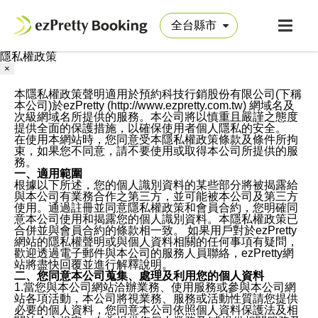
隱私權政策
×
本隱私權政策聲明適用於預約科技行銷股份有限公司(下稱
本公司)於ezPretty (http://www.ezpretty.com.tw) 網域名及
次級網域名所提供的服務。本公司將以慎重且嚴謹之態度
提供全面的保護措施，以確保使用者個人隱私的安全。
在使用本網站時，您同意受本隱私權政策條款及條件所拘
束，如果您不同意，請不要使用或取得本公司所提供的服
務。
一、適用範圍
根據以下所述，您的個人識別資料的某些部分將被揭露給
與本公司有業務合作之第三方，並可能被本公司及第三方
使用。通過註冊並同意隱私權政策和會員合約，您明確同
意本公司使用和揭露您的個人識別資料。本隱私權政策已
合併並與會員合約的條款相一致。 如果用戶對於ezPretty
網站的隱私權聲明或與個人資料相關的任何事項有疑問，
歡迎透過電子郵件與本公司的服務人員聯絡，ezPretty網
站將盡快回覆並進行解釋說明。
二、您同意本公司蒐集、處理及利用您的個人資料
1.當您與本公司網站洽辦業務、使用服務或參與本公司網
站各項活動，本公司將視業務、服務或活動性質請您提供
必要的個人資料，您同意本公司依照個人資料保護法及相