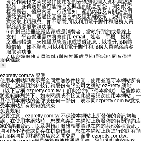
有合作關係之業務夥伴使用您的去識別化個人資料與您您
聯絡，並傳送那些可能符合您興趣的訊息給您，例如特定
標題廣告、優惠內容、行政通知、產品內容及有關您使用
網站的訊息。透過接受會員合約及隱私權政策，您明示同
意收取此項訊息。如不願意,可以利用電子郵件和服務人員
聯絡請客服取消功能。
6.針對已註冊認證店家或是消費者，當執行預約或是線上
支付，平台營運需求將會使用 email，姓名，手機，授權
之通訊帳號，來推播系統資訊或提醒訊息，以提升服務體
驗價值。如不願意,可以利用電子郵件和服務人員聯絡請客
服取消功能。
7.店家端服務人員資料 (舉例拍照或是地理資訊) 同意僅提
服務條款
供所屬店家管理人員可以使用消費者的作品集資料和員工
×
打卡個人圖像行為。本公司及ezPretty平台不會做任何使
用。
ezpretty.com.tw 聲明
三、本公司對您個人資料的揭露
使用本網站即表示完全同意無條件接受，使用並遵守本網站所有
1.基於現有服務平台的監管環境，預約科技保證不會揭露
條款。您與預約科技行銷股份有限公司之網站 ezPretty 網站
任何店家的營運資訊，且預約科技和店家均不能洩露消費
（以下皆稱 ezpretty.com.tw ）訂此合約(下稱本條款)，這些條款
者的個人資料。然而，在某些情況下，本公司可能會因受
將規範詳列於下。如未閱讀或不接受此規範請勿使用本網站，一
政府要求或法律規定，而被迫向政府或第三方提供資料。
旦使用本網站的全部或任何一部份，表示同ezpretty.com.tw意接
第三方也可能非法地攔截或存取傳輸的私人通訊，或會員
受本網站所有規範的約束。
可能濫用或誤用從本公司網站獲得的您的資料。因此，儘
免責規範
管本公司使用企業標準的保護措施來保護您的隱私，本公
您要注意，ezpretty.com.tw 不保證本網站上所發佈的資訊均無
司並未承諾您的個人識別資料或私人通訊將永遠保密。
誤，在使用本網站時，您要意識到本網站上所發佈的有關預約店
2.根據本公司的政策，本公司不會將涉及您的個人識別資
家的詳細資訊，以及與預訂服務相關資訊在內的其他各種資訊，
料出租或出售給第三方。
均可能不準確或是存在拼寫錯誤。您在本網站上所進行的所有預
3. 本公司、所屬集團、關係企業或與其合作行銷之第三方
訂服務均是與相關的店家之間交易，而非 ezpretty.com.tw。
業務合作公司會在您同意之情形下，始得利用您的個人資
ezpretty.com.tw僅是便於您能夠通過我們，預訂相對應的服務。