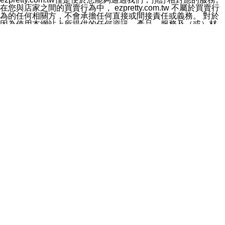
料於行銷活動資訊、商品訊息或新服務等相關行銷，且於
在您與店家之間的買賣行為中， ezpretty.com.tw 不屬於買賣行
首次行銷時，將提供您表示拒絕行銷之方式，本公司不會
為的任何相關方，不會承擔任何直接或間接責任或義務。 對於
向您索取相關費用。如您拒絕接受行銷服務或嗣後欲拒絕
因為使用本網站上所提供的任何資訊、產品、服務及（或）材
時，均可隨時通知本公司，本公司、所屬集團、關係企業
料，而產生或導致的任何損失或損害，ezpretty.com.tw 及其管
或與其合作行銷之第三方業務合作公司或第三方業務合作
理人員、員工或代表人均對此不承擔任何責任。 儘管
公司將立即停止利用您的個人資料行銷。
ezpretty.com.tw 已經盡了適當努力確保本網站上所列的服務符
四、個人資料利用之期間、地區、對象及方式如下
合合理的標準，仍不得將本網站內所列出的任何服務視為
1.期間：您同意於本公司存續期間或依法令之資料保存期
ezpretty.com.tw 推薦的服務，或是認為其代表該服務將會適用
間內，以及您的個人資料蒐集之目的消失或期限屆滿時，
於該用戶。如果該服務不適用於您，ezpretty.com.tw 將對此不
本公司得繼續保存、處理或利用您的個人資料。
承擔任何責任。
2.地區：就中華民國領域內。
網站使用者的守法義務及承諾
3.對象：本公司所屬公司(本公司)及其分公司、本公司之關
本條款構成您與 ezPretty 間之有效契約。 本條款中如有一部無
係企業、其他與本公司有業務往來或合作之機構。
效時，不影響其他條款之效力。 本條款如有未盡之處，雙方均
4.方式：以電話、簡訊、電子郵件、紙本或其他合於當時
應依誠實信用、平等互惠原則，共商解決之道。
科技之適當方式作個人資料之利用，(包括任何依法得利用
年齡和責任
之方式，但不限於使用於本網站或與外部合作之行銷)並於
你向 ezpretty.com.tw您確認您已經達到使用本網站的合法年
法令容許之範圍內，為行銷建檔、揭露、轉介或交互運用
齡。可以針對您在使用本網站時產生的任何責任，形成有約束力
予本公司及其合作對象。
的法律責任。您理解使用本網站時及他人使用您的登錄資訊使用
五、個人資料之類別
本網站時所產生的交易責任。
本聲明所指之個人資料類別如下:
網站連結
1.您提供之資料，包括您的姓名、性別、連絡方式(包括但
本網站可能包含有通往ezpretty.com.tw以外的其他方所運營網站
不限於電話、E-MAIL及地址等)、服務單位、職稱、為完
的超連結。此類超連結僅提供用於參考。此類網站不是由
成收款或付款所需之資料、IＰ位址、及其他得以直接或間
ezpretty.com.tw 控制，我們對其內容不承擔任何責任。在本網
接識別使用者身分之個人資料，及執行職務或業務之必要
站上加入通往此類網站的超連結，並非暗示我們贊同此類網站上
範圍內所需蒐集、處理及利用的個人資料。
的材料或是與其經營人之間存在任何聯繫。
2.為提升服務品質，本公司會依照所提供服務之性質，記
智慧財產權聲明
錄使用者的IP位址、以及在本公司內的瀏覽活動(例如，使
本網站上的所有資訊、內容、圖片、文字、聲音、圖像22、按
用者所使用的軟硬體、所點選的網頁)等資料，但是這些資
鈕、商標、服務標章及商品名稱均受中華民國國家法律及國際條