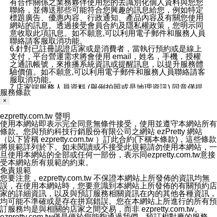
有合作關係之業務夥伴使用您的去識別化個人資料與您您
聯絡，並傳送那些可能符合您興趣的訊息給您，例如特定
標題廣告、優惠內容、行政通知、產品內容及有關您使用
網站的訊息。透過接受會員合約及隱私權政策，您明示同
意收取此項訊息。如不願意,可以利用電子郵件和服務人員
聯絡請客服取消功能。
6.針對已註冊認證店家或是消費者，當執行預約或是線上
支付，平台營運需求將會使用 email，姓名，手機，授權
之通訊帳號，來推播系統資訊或提醒訊息，以提升服務體
驗價值。如不願意,可以利用電子郵件和服務人員聯絡請客
服取消功能。
7.店家端服務人員資料 (舉例拍照或是地理資訊) 同意僅提
服務條款
供所屬店家管理人員可以使用消費者的作品集資料和員工
×
打卡個人圖像行為。本公司及ezPretty平台不會做任何使
用。
ezpretty.com.tw 聲明
三、本公司對您個人資料的揭露
使用本網站即表示完全同意無條件接受，使用並遵守本網站所有
1.基於現有服務平台的監管環境，預約科技保證不會揭露
條款。您與預約科技行銷股份有限公司之網站 ezPretty 網站
任何店家的營運資訊，且預約科技和店家均不能洩露消費
（以下皆稱 ezpretty.com.tw ）訂此合約(下稱本條款)，這些條款
者的個人資料。然而，在某些情況下，本公司可能會因受
將規範詳列於下。如未閱讀或不接受此規範請勿使用本網站，一
政府要求或法律規定，而被迫向政府或第三方提供資料。
旦使用本網站的全部或任何一部份，表示同ezpretty.com.tw意接
第三方也可能非法地攔截或存取傳輸的私人通訊，或會員
受本網站所有規範的約束。
可能濫用或誤用從本公司網站獲得的您的資料。因此，儘
免責規範
管本公司使用企業標準的保護措施來保護您的隱私，本公
您要注意，ezpretty.com.tw 不保證本網站上所發佈的資訊均無
司並未承諾您的個人識別資料或私人通訊將永遠保密。
誤，在使用本網站時，您要意識到本網站上所發佈的有關預約店
2.根據本公司的政策，本公司不會將涉及您的個人識別資
家的詳細資訊，以及與預訂服務相關資訊在內的其他各種資訊，
料出租或出售給第三方。
均可能不準確或是存在拼寫錯誤。您在本網站上所進行的所有預
3. 本公司、所屬集團、關係企業或與其合作行銷之第三方
訂服務均是與相關的店家之間交易，而非 ezpretty.com.tw。
業務合作公司會在您同意之情形下，始得利用您的個人資
ezpretty.com.tw僅是便於您能夠通過我們，預訂相對應的服務。