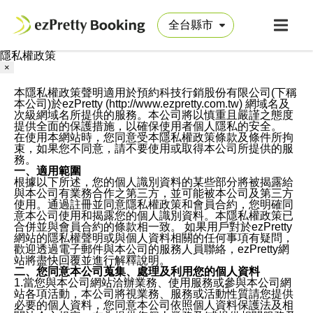
隱私權政策
×
本隱私權政策聲明適用於預約科技行銷股份有限公司(下稱
本公司)於ezPretty (http://www.ezpretty.com.tw) 網域名及
次級網域名所提供的服務。本公司將以慎重且嚴謹之態度
提供全面的保護措施，以確保使用者個人隱私的安全。
在使用本網站時，您同意受本隱私權政策條款及條件所拘
束，如果您不同意，請不要使用或取得本公司所提供的服
務。
一、適用範圍
根據以下所述，您的個人識別資料的某些部分將被揭露給
與本公司有業務合作之第三方，並可能被本公司及第三方
使用。通過註冊並同意隱私權政策和會員合約，您明確同
意本公司使用和揭露您的個人識別資料。本隱私權政策已
合併並與會員合約的條款相一致。 如果用戶對於ezPretty
網站的隱私權聲明或與個人資料相關的任何事項有疑問，
歡迎透過電子郵件與本公司的服務人員聯絡，ezPretty網
站將盡快回覆並進行解釋說明。
二、您同意本公司蒐集、處理及利用您的個人資料
1.當您與本公司網站洽辦業務、使用服務或參與本公司網
站各項活動，本公司將視業務、服務或活動性質請您提供
必要的個人資料，您同意本公司依照個人資料保護法及相