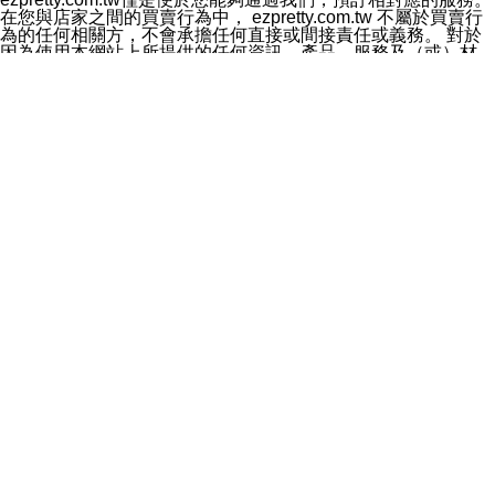
料於行銷活動資訊、商品訊息或新服務等相關行銷，且於
在您與店家之間的買賣行為中， ezpretty.com.tw 不屬於買賣行
首次行銷時，將提供您表示拒絕行銷之方式，本公司不會
為的任何相關方，不會承擔任何直接或間接責任或義務。 對於
向您索取相關費用。如您拒絕接受行銷服務或嗣後欲拒絕
因為使用本網站上所提供的任何資訊、產品、服務及（或）材
時，均可隨時通知本公司，本公司、所屬集團、關係企業
料，而產生或導致的任何損失或損害，ezpretty.com.tw 及其管
或與其合作行銷之第三方業務合作公司或第三方業務合作
理人員、員工或代表人均對此不承擔任何責任。 儘管
公司將立即停止利用您的個人資料行銷。
ezpretty.com.tw 已經盡了適當努力確保本網站上所列的服務符
四、個人資料利用之期間、地區、對象及方式如下
合合理的標準，仍不得將本網站內所列出的任何服務視為
1.期間：您同意於本公司存續期間或依法令之資料保存期
ezpretty.com.tw 推薦的服務，或是認為其代表該服務將會適用
間內，以及您的個人資料蒐集之目的消失或期限屆滿時，
於該用戶。如果該服務不適用於您，ezpretty.com.tw 將對此不
本公司得繼續保存、處理或利用您的個人資料。
承擔任何責任。
2.地區：就中華民國領域內。
網站使用者的守法義務及承諾
3.對象：本公司所屬公司(本公司)及其分公司、本公司之關
本條款構成您與 ezPretty 間之有效契約。 本條款中如有一部無
係企業、其他與本公司有業務往來或合作之機構。
效時，不影響其他條款之效力。 本條款如有未盡之處，雙方均
4.方式：以電話、簡訊、電子郵件、紙本或其他合於當時
應依誠實信用、平等互惠原則，共商解決之道。
科技之適當方式作個人資料之利用，(包括任何依法得利用
年齡和責任
之方式，但不限於使用於本網站或與外部合作之行銷)並於
你向 ezpretty.com.tw您確認您已經達到使用本網站的合法年
法令容許之範圍內，為行銷建檔、揭露、轉介或交互運用
齡。可以針對您在使用本網站時產生的任何責任，形成有約束力
予本公司及其合作對象。
的法律責任。您理解使用本網站時及他人使用您的登錄資訊使用
五、個人資料之類別
本網站時所產生的交易責任。
本聲明所指之個人資料類別如下:
網站連結
1.您提供之資料，包括您的姓名、性別、連絡方式(包括但
本網站可能包含有通往ezpretty.com.tw以外的其他方所運營網站
不限於電話、E-MAIL及地址等)、服務單位、職稱、為完
的超連結。此類超連結僅提供用於參考。此類網站不是由
成收款或付款所需之資料、IＰ位址、及其他得以直接或間
ezpretty.com.tw 控制，我們對其內容不承擔任何責任。在本網
接識別使用者身分之個人資料，及執行職務或業務之必要
站上加入通往此類網站的超連結，並非暗示我們贊同此類網站上
範圍內所需蒐集、處理及利用的個人資料。
的材料或是與其經營人之間存在任何聯繫。
2.為提升服務品質，本公司會依照所提供服務之性質，記
智慧財產權聲明
錄使用者的IP位址、以及在本公司內的瀏覽活動(例如，使
本網站上的所有資訊、內容、圖片、文字、聲音、圖像22、按
用者所使用的軟硬體、所點選的網頁)等資料，但是這些資
鈕、商標、服務標章及商品名稱均受中華民國國家法律及國際條