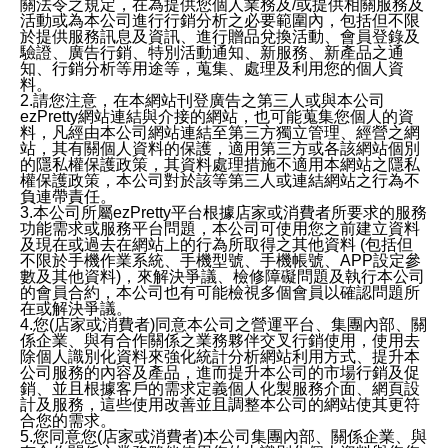
關法令之規定，在為提供您個人業務及/或提供相關服務及
活動或為本公司進行行銷分析之必要範圍內，包括但不限
於提供服務訊息及資訊、進行贈品兌換活動、會員登錄及
驗證、廣告行銷、特別活動通知、新服務、新產品之通
知、行銷分析等用途等，蒐集、處理及利用您的個人資
料。
2.請您注意，在本網站刊登廣告之第三人或與本公司
ezPretty網站連結與介接的網站，也可能蒐集您個人的資
料，凡經由本公司網站連結至第三方獨立管理、經營之網
站，其有關個人資料的保護，適用第三方或各該網站個別
的隱私權保護政策，其資料處理措施不適用本網站之隱私
權保護政策，本公司對於該等第三人或連結網站之行為不
負連帶責任。
3.本公司所屬ezPretty平台根據店家或消費者所要求的服務
功能需求或服務平台問題，本公司可使用您之前建立資料
及現在或過去在網站上的行為所取得之其他資料 (包括但
不限於手機作業系統、手機型號、手機帳號、APP設定參
數及其他資料)，來解決爭議、檢修障礙問題及執行本公司
的會員合約，本公司也有可能檢視多個會員以確認問題所
在或解決爭議。
4.您(店家或消費者)同意本公司之營運平台、集團內部、關
係企業、與有合作關係之業務夥伴交叉行銷使用，使用去
除個人識別化資料來強化統計分析網站利用方式、提升本
公司服務的內容及產品，進而提升本公司的市場行銷及促
銷、並且根據客戶的需求定義個人化製服務介面、網頁設
計及服務，這些使用改善並且調整本公司的網站使其更符
合您的需求。
5.您同意您(店家或消費者)本公司集團內部、關係企業、與