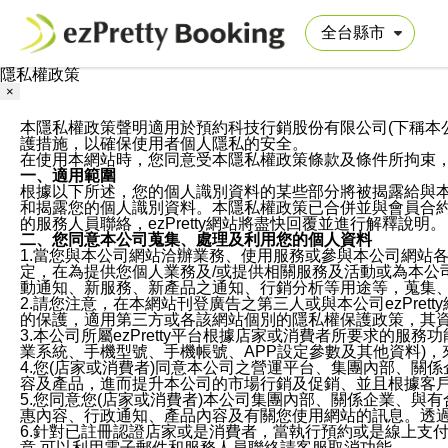
隱私權政策
×
本隱私權政策聲明適用於預約科技行銷股份有限公司(下稱本公司)於ezP
護措施，以確保使用者個人隱私的安全。
在使用本網站時，您同意受本隱私權政策條款及條件所拘束
一、適用範圍
根據以下所述，您的個人識別資料的某些部分將被揭露給與
和揭露您的個人識別資料。本隱私權政策已合併並與會員合約的
的服務人員聯絡，ezPretty網站將盡快回覆並進行解釋說明。
二、您同意本公司蒐集、處理及利用您的個人資料
1.當您與本公司網站洽辦業務、使用服務或參與本公司網站
定，在為提供您個人業務及/或提供相關服務及活動或為本
動通知、新服務、新產品之通知、行銷分析等用途等，蒐集
2.請您注意，在本網站刊登廣告之第三人或與本公司ezPr
的保護，適用第三方或各該網站個別的隱私權保護政策，其
3.本公司所屬ezPretty平台根據店家或消費者所要求的
業系統、手機型號、手機帳號、APP設定參數及其他資料)
4.您(店家或消費者)同意本公司之營運平台、集團內部、
容及產品，進而提升本公司的市場行銷及促銷、並且根據客
5.您同意您(店家或消費者)本公司集團內部、關係企業、
惠內容、行政通知、產品內容及有關您使用網站的訊息。透過
6.針對已註冊認證店家或是消費者，當執行預約或是線上支付
意,可以利用電子郵件和服務人員聯絡請客服取消功能。