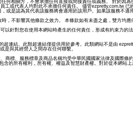
屬於買賣行為的任何相關方，不會承擔任何直接或間接責任或義務。 
人員、員工或代表人均對此不承擔任何責任。 儘管ezpretty.co
薦的服務，或是認為其代表該服務將會適用於該用戶。如果該服務不適用於您，
有一部無效時，不影響其他條款之效力。 本條款如有未盡之處，雙方
的合法年齡。可以針對您在使用本網站時產生的任何責任，形成有約束
官方帳號或認證官方帳號的通知型訊息。
網站的超連結。此類超連結僅提供用於參考。此類網站不是由 ezpret
或是與其經營人之間存在任何聯繫。
鈕、商標、服務標章及商品名稱均受中華民國國家法律及國際條
這些素材中所包含的所有權利，所有權、權益及智慧財產權。對於從本
或出售。除非本協議中明確指出，這些條款和條件中的任何內容
或任何協力廠商的業主權益中規定的任何權利的推斷結果。 如有任何人
其分公司、所屬機構、管理人員、代理人及其他合作夥伴和員工遭受的
構、管理人員、代理人及其他合作夥伴和員工不受損失。
依賴本網站上所提供的資訊、產品、服務或素材或通過使用本網
etty.com.tw提供電信及網路服務的提供商不會因您使用或不能使
etty.com.tw 不聲明、保證或承諾本網站或支持該網站的
影響本網站任何部分正常運行，且超出ezpretty.com.t
com.tw 不承擔任何責任。 在適用法律許可的最大範圍內，所
諾，其中包括但不僅限於其精確性、完整性或適銷性、品質或適用於特
些條款或是這些條款相關的權利。這些條款中使用的標題僅為了
款之內容及本網站上內容而不另行通知，同時，不對您、其他任何用戶