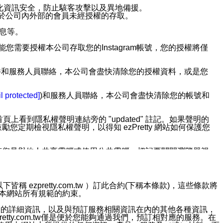
強化資訊安全，防止駭客攻擊以及異地備援。
免於公司內外部的會員未經授權的存取。
訊息等。
用此功能您需要授權本公司存取您的Instagram帳號，您的授權將僅
透過電子郵件和服務人員聯絡，本公司會盡快清除您的授權資料，或是您
。
l protected]
)和服務人員聯絡，本公司會盡快清除您的帳號和
上看到隱私權聲明連結旁的 "updated" 註記。如果聲明的
期檢視隱私權聲明，以得知 ezPretty 網站如何保護您
若您是與他人共享電腦或使用公共電腦，切記要關閉瀏覽器視
依照該資料或電子郵件所指示之方法、說明或功能連結，隨時
ezpretty.com.tw ）訂此合約(下稱本條款)，這些條款將
接受本網站所有規範的約束。
者，將可收到通知型訊息。
約店家的詳細資訊，以及與預訂服務相關資訊在內的其他各種資訊，
etty.com.tw僅是便於您能夠通過我們，預訂相對應的服務。在