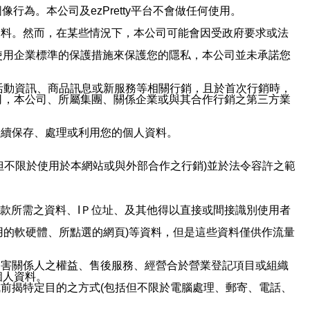
行為。本公司及ezPretty平台不會做任何使用。
資料。然而，在某些情況下，本公司可能會因受政府要求或法
使用企業標準的保護措施來保護您的隱私，本公司並未承諾您
活動資訊、商品訊息或新服務等相關行銷，且於首次行銷時，
司，本公司、所屬集團、關係企業或與其合作行銷之第三方業
繼續保存、處理或利用您的個人資料。
但不限於使用於本網站或與外部合作之行銷)並於法令容許之範
或付款所需之資料、IＰ位址、及其他得以直接或間接識別使用者
用的軟硬體、所點選的網頁)等資料，但是這些資料僅供作流量
利害關係人之權益、售後服務、經營合於營業登記項目或組織
個人資料。
前揭特定目的之方式(包括但不限於電腦處理、郵寄、電話、