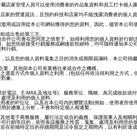
供所屬店家管理人員可以使用消費者的作品集資料和員工打卡個人圖像
何店家的營運資訊，且預約科技和店家均不能洩露消費者的個人
能濫用或誤用從本公司網站獲得的您的資料。因此，儘管本公司
出租或出售給第三方。
業務合作公司會在您同意之情形下，始得利用您的個人資料於行銷
用。如您拒絕接受行銷服務或嗣後欲拒絕時，均可隨時通知本公
資料行銷。
內，以及您的個人資料蒐集之目的消失或期限屆滿時，本公司得
係企業、其他與本公司有業務往來或合作之機構。
技之適當方式作個人資料之利用，(包括任何依法得利用之方式，
作對象。
限於電話、E-MAIL及地址等)、服務單位、職稱、為完成收款
、處理及利用的個人資料。
使用者的IP位址、以及在本公司內的瀏覽活動(例如，使用者所使
僅用於總量上分析，不會和特定個人相連繫。
及其他電子商務服務、履行法定或合約義務、保護當事人及相關
公司行銷等目的，依照各該服務之性質，蒐集、處理及利用您的
，並在前揭特定目的存續期間及法令規定之期間內，以有利於達成
。