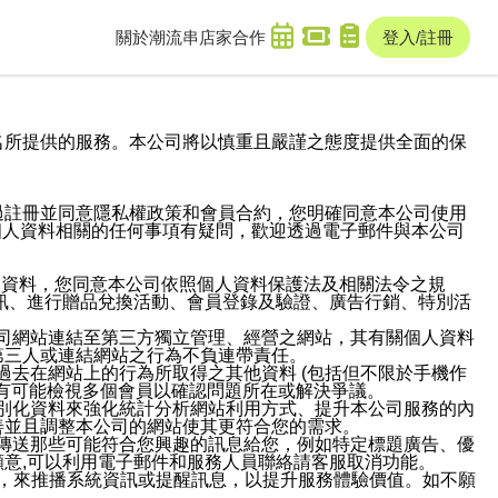
關於潮流串
店家合作
登入/註冊
域名及次級網域名所提供的服務。本公司將以慎重且嚴謹之態度提供全面的保
過註冊並同意隱私權政策和會員合約，您明確同意本公司使用
與個人資料相關的任何事項有疑問，歡迎透過電子郵件與本公司
人資料，您同意本公司依照個人資料保護法及相關法令之規
訊、進行贈品兌換活動、會員登錄及驗證、廣告行銷、特別活
本公司網站連結至第三方獨立管理、經營之網站，其有關個人資料
第三人或連結網站之行為不負連帶責任。
或過去在網站上的行為所取得之其他資料 (包括但不限於手機作
也有可能檢視多個會員以確認問題所在或解決爭議。
識別化資料來強化統計分析網站利用方式、提升本公司服務的內
善並且調整本公司的網站使其更符合您的需求。
並傳送那些可能符合您興趣的訊息給您，例如特定標題廣告、優
意,可以利用電子郵件和服務人員聯絡請客服取消功能。
帳號，來推播系統資訊或提醒訊息，以提升服務體驗價值。如不願