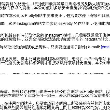
您個人辨認資料的秘密性，特別使用最高等級亞馬遜機房及防火牆來
失及未經授權而存取的資產，本公司使用多項安全措施以保護此類資料
在本公司ezPretty網站中要求更正，包括要求停止寄發相關
步功能，來將Instagram的貼文同步到 ezPretty 的作品集，使
步功能，您可以於任何時間取消您的 Instagram 授權，只需要
授權資料，並完全清除您透過此功能所同步的Instagram貼文
時間取消您的帳號或是資料，只需要透過電子郵件( e-mail:
[emai
應。當本公司更新此隱私權聲明，您將在 ezPretty網站 首頁
定會先更新隱私權聲明才會接著執行該項變更措施。本公司鼓勵您定
任何人。在您完成個人化服務之使用後，請務必記得登出帳號。
區。
並傳送或宣傳本網站各項服務之資料或電子郵件供您參考。您能
預約科技行銷股份有限公司之網站 ezPretty 網站 （以下皆稱 
網站的全部或任何一部份，表示同ezpretty.com.tw意
入本公司/本服務好友，您仍可接收到通知型訊息。
限，以廣告或其他目的的訊息皆不會被傳送。滿足以下三個條件
的資訊均無誤，在使用本網站時，您要意識到本網站上所發佈的有關預
號碼比對相符。
相關的店家之間交易，而非 ezpretty.com.tw。 ezpr
息。