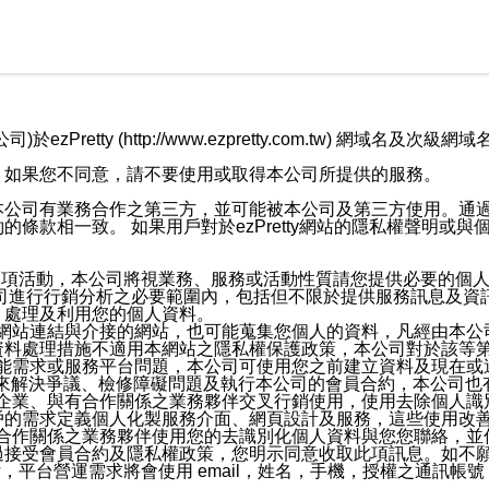
retty (http://www.ezpretty.com.tw) 網
，如果您不同意，請不要使用或取得本公司所提供的服務。
本公司有業務合作之第三方，並可能被本公司及第三方使用。通
條款相一致。 如果用戶對於ezPretty網站的隱私權聲明或
各項活動，本公司將視業務、服務或活動性質請您提供必要的個
公司進行行銷分析之必要範圍內，包括但不限於提供服務訊息及資
、處理及利用您的個人資料。
etty網站連結與介接的網站，也可能蒐集您個人的資料，凡經由
資料處理措施不適用本網站之隱私權保護政策，本公司對於該等
服務功能需求或服務平台問題，本公司可使用您之前建立資料及現在
，來解決爭議、檢修障礙問題及執行本公司的會員合約，本公司
關係企業、與有合作關係之業務夥伴交叉行銷使用，使用去除個人
戶的需求定義個人化製服務介面、網頁設計及服務，這些使用改
與有合作關係之業務夥伴使用您的去識別化個人資料與您您聯絡，
接受會員合約及隱私權政策，您明示同意收取此項訊息。如不願
，平台營運需求將會使用 email，姓名，手機，授權之通訊