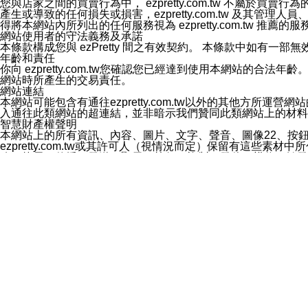
您與店家之間的買賣行為中， ezpretty.com.tw 不
3.LINE 帳號未封鎖傳送訊息之 LINE 官方帳號。
產生或導致的任何損失或損害，ezpretty.com.tw 及其管理
欲變更通知型訊息的設定，操作如下：
得將本網站內所列出的任何服務視為 ezpretty.com.tw 推
1.點選「主頁」＞「設定」
網站使用者的守法義務及承諾
2.點選「隱私設定」
本條款構成您與 ezPretty 間之有效契約。 本條款中如
3.點選「提供使用資料」
年齡和責任
4.點選「LINE通知型訊息」
你向 ezpretty.com.tw您確認您已經達到使用本網站
5.開關「接收LINE通知型訊息」
網站時所產生的交易責任。
❗️關閉「接收通知型訊息」後，將不會接收到來自任何企業
網站連結
本網站可能包含有通往ezpretty.com.tw以外的其他方所運營
入通往此類網站的超連結，並非暗示我們贊同此類網站上的材料
智慧財產權聲明
本網站上的所有資訊、內容、圖片、文字、聲音、圖像22、按
ezpretty.com.tw或其許可人（視情況而定）保留有
改、拷貝、傳播、發送、顯示、執行、複製、發佈、模仿、轉發
法或其他智慧財產權或 ezpretty.com.tw、其許可人
賠償
您同意因您使用本網站，而導致 ezpretty.com.tw、
您承擔賠償並保證 ezpretty.com.tw、其分公司、所屬機
免責聲明
您對本網站的所有使用均由您自擔風險。 因下載使用、參考或
己承擔全部責任。您同意 ezpretty.com.tw 及向ezpr
全部的索賠權利，無論是基於合約、侵權行為或其他依據。 ezpr
那些可損害或影響本網站管理、安全性、公正性和完整性，或是損害或
漏、中斷、刪除、缺陷、延遲或任何事件或事故，ezpretty.
其中包括但不僅限於有關本網站上服務、資訊及（或）聲明的保證或承
時間內對任一條款或多條條款的強制實施，不得將此視為放棄這
法律效應。 ezpretty.com.tw有權隨時變更本使用條