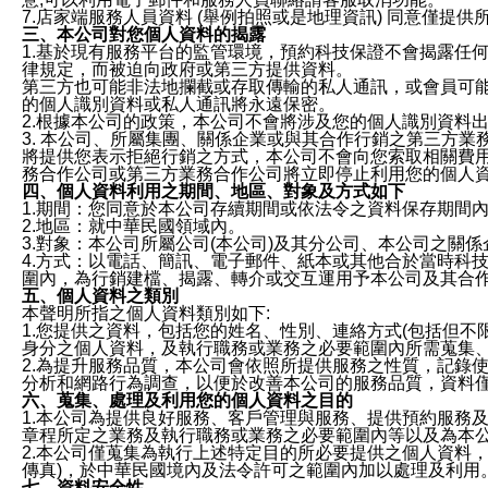
7.店家端服務人員資料 (舉例拍照或是地理資訊) 同意僅提
三、本公司對您個人資料的揭露
1.基於現有服務平台的監管環境，預約科技保證不會揭露任
律規定，而被迫向政府或第三方提供資料。
第三方也可能非法地攔截或存取傳輸的私人通訊，或會員可
的個人識別資料或私人通訊將永遠保密。
2.根據本公司的政策，本公司不會將涉及您的個人識別資料
3. 本公司、所屬集團、關係企業或與其合作行銷之第三方
將提供您表示拒絕行銷之方式，本公司不會向您索取相關費
務合作公司或第三方業務合作公司將立即停止利用您的個人
四、個人資料利用之期間、地區、對象及方式如下
1.期間：您同意於本公司存續期間或依法令之資料保存期間
2.地區：就中華民國領域內。
3.對象：本公司所屬公司(本公司)及其分公司、本公司之關
4.方式：以電話、簡訊、電子郵件、紙本或其他合於當時科
圍內，為行銷建檔、揭露、轉介或交互運用予本公司及其合
五、個人資料之類別
本聲明所指之個人資料類別如下:
1.您提供之資料，包括您的姓名、性別、連絡方式(包括但不
身分之個人資料，及執行職務或業務之必要範圍內所需蒐集
2.為提升服務品質，本公司會依照所提供服務之性質，記錄
分析和網路行為調查，以便於改善本公司的服務品質，資料
六、蒐集、處理及利用您的個人資料之目的
1.本公司為提供良好服務、客戶管理與服務、提供預約服務
章程所定之業務及執行職務或業務之必要範圍內等以及為本
2.本公司僅蒐集為執行上述特定目的所必要提供之個人資料
傳真)，於中華民國境內及法令許可之範圍內加以處理及利用
七、資料安全性