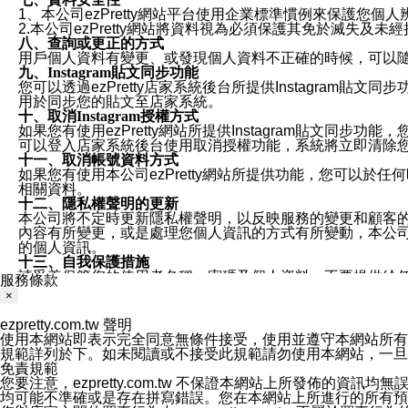
1、本公司ezPretty網站平台使用企業標準慣例來保護
2.本公司ezPretty網站將資料視為必須保護其免於滅
八、查詢或更正的方式
用戶個人資料有變更、或發現個人資料不正確的時候，可以隨時
九、Instagram貼文同步功能
您可以透過ezPretty店家系統後台所提供Instagram貼文同
用於同步您的貼文至店家系統。
十、取消Instagram授權方式
如果您有使用ezPretty網站所提供Instagram貼文同
可以登入店家系統後台使用取消授權功能，系統將立即清除您的
十一、取消帳號資料方式
如果您有使用本公司ezPretty網站所提供功能，您可以於任何
相關資料。
十二、隱私權聲明的更新
本公司將不定時更新隱私權聲明，以反映服務的變更和顧客的意見反
內容有所變更，或是處理您個人資訊的方式有所變動，本公司一
的個人資訊。
十三、自我保護措施
請妥善保管您的使用者名稱、密碼及個人資料，不要提供給
服務條款
窗，以防止他人讀取您的個人資料、信件或進入所機關管理
×
十四、傳送宣傳本站資訊或電子郵件之政策
您同意本公司網站，透過您所提供的郵件地址與您取得聯絡
ezpretty.com.tw 聲明
停止接收這些資料或電子郵件。
使用本網站即表示完全同意無條件接受，使用並遵守本網站所有條款。您與
十五、訊息通知
規範詳列於下。如未閱讀或不接受此規範請勿使用本網站，一旦使用本
本公司/本服務將以通知型訊息傳送重要訊息給您。即使未加
免責規範
本公司/本服務傳送之通知型訊息以對您有效且重要的訊息為
您要注意，ezpretty.com.tw 不保證本網站上所發佈
1.LINE 帳號設定的電話號碼與本公司/本服務所傳來的電話
均可能不準確或是存在拼寫錯誤。您在本網站上所進行的所有預訂服務均是與
2.該 LINE 帳號已在 LINE APP 設定中，同意接收通知型訊