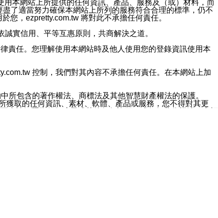
對於因為使用本網站上所提供的任何資訊、產品、服務及（或）材料，而
m.tw 已經盡了適當努力確保本網站上所列的服務符合合理的標準，仍不
ezpretty.com.tw 將對此不承擔任何責任。
均應依誠實信用、平等互惠原則，共商解決之道。
力的法律責任。您理解使用本網站時及他人使用您的登錄資訊使用本
ty.com.tw 控制，我們對其內容不承擔任何責任。在本網站上加
約中所包含的著作權法、商標法及其他智慧財產權法的保護。
網站上所獲取的任何資訊、素材、軟體、產品或服務，您不得對其更
不應被解釋為任何暗示或其他任何許可，或任何著作權法、商標
違反此規定，我們將追究其法律責任。
任何損失、責任及協力廠商的任何索賠或要求（包括律師費），將由
站而獲取到的資訊，而導致您遭受的任何風險或損失，將由您自
用本網站而造成的任何損失負責，同時，您會在此放棄有關此損失的所有及
伺服器不會發生缺陷，其中包括但不僅限於病毒或其他有害元素。對於
w 控制範圍的任何病毒感染、BUG、篡改、技術故障、錯誤、遺
有明示、暗示或法定及其他聲明、保證和條款均予以最大限度的排除，
定目的等。 ezpretty.com.tw 不能持續或在某階段
方便目的，其不應影響這些條款的範圍或意義，或是產生其他的
或任何協力廠商承擔任何責任。 在每次訪問網站時，您應檢查一下這