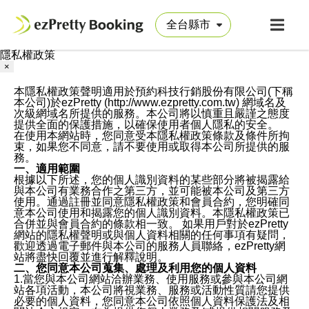
隱私權政策
×
本隱私權政策聲明適用於預約科技行銷股份有限公司(下稱
本公司)於ezPretty (http://www.ezpretty.com.tw) 網域名及
次級網域名所提供的服務。本公司將以慎重且嚴謹之態度
提供全面的保護措施，以確保使用者個人隱私的安全。
在使用本網站時，您同意受本隱私權政策條款及條件所拘
束，如果您不同意，請不要使用或取得本公司所提供的服
務。
一、適用範圍
根據以下所述，您的個人識別資料的某些部分將被揭露給
與本公司有業務合作之第三方，並可能被本公司及第三方
使用。通過註冊並同意隱私權政策和會員合約，您明確同
意本公司使用和揭露您的個人識別資料。本隱私權政策已
合併並與會員合約的條款相一致。 如果用戶對於ezPretty
網站的隱私權聲明或與個人資料相關的任何事項有疑問，
歡迎透過電子郵件與本公司的服務人員聯絡，ezPretty網
站將盡快回覆並進行解釋說明。
二、您同意本公司蒐集、處理及利用您的個人資料
1.當您與本公司網站洽辦業務、使用服務或參與本公司網
站各項活動，本公司將視業務、服務或活動性質請您提供
必要的個人資料，您同意本公司依照個人資料保護法及相