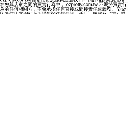
料於行銷活動資訊、商品訊息或新服務等相關行銷，且於
在您與店家之間的買賣行為中， ezpretty.com.tw 不屬於買賣行
首次行銷時，將提供您表示拒絕行銷之方式，本公司不會
為的任何相關方，不會承擔任何直接或間接責任或義務。 對於
向您索取相關費用。如您拒絕接受行銷服務或嗣後欲拒絕
因為使用本網站上所提供的任何資訊、產品、服務及（或）材
時，均可隨時通知本公司，本公司、所屬集團、關係企業
料，而產生或導致的任何損失或損害，ezpretty.com.tw 及其管
或與其合作行銷之第三方業務合作公司或第三方業務合作
理人員、員工或代表人均對此不承擔任何責任。 儘管
公司將立即停止利用您的個人資料行銷。
ezpretty.com.tw 已經盡了適當努力確保本網站上所列的服務符
四、個人資料利用之期間、地區、對象及方式如下
合合理的標準，仍不得將本網站內所列出的任何服務視為
1.期間：您同意於本公司存續期間或依法令之資料保存期
ezpretty.com.tw 推薦的服務，或是認為其代表該服務將會適用
間內，以及您的個人資料蒐集之目的消失或期限屆滿時，
於該用戶。如果該服務不適用於您，ezpretty.com.tw 將對此不
本公司得繼續保存、處理或利用您的個人資料。
承擔任何責任。
2.地區：就中華民國領域內。
網站使用者的守法義務及承諾
3.對象：本公司所屬公司(本公司)及其分公司、本公司之關
本條款構成您與 ezPretty 間之有效契約。 本條款中如有一部無
係企業、其他與本公司有業務往來或合作之機構。
效時，不影響其他條款之效力。 本條款如有未盡之處，雙方均
4.方式：以電話、簡訊、電子郵件、紙本或其他合於當時
應依誠實信用、平等互惠原則，共商解決之道。
科技之適當方式作個人資料之利用，(包括任何依法得利用
年齡和責任
之方式，但不限於使用於本網站或與外部合作之行銷)並於
你向 ezpretty.com.tw您確認您已經達到使用本網站的合法年
法令容許之範圍內，為行銷建檔、揭露、轉介或交互運用
齡。可以針對您在使用本網站時產生的任何責任，形成有約束力
予本公司及其合作對象。
的法律責任。您理解使用本網站時及他人使用您的登錄資訊使用
五、個人資料之類別
本網站時所產生的交易責任。
本聲明所指之個人資料類別如下:
網站連結
1.您提供之資料，包括您的姓名、性別、連絡方式(包括但
本網站可能包含有通往ezpretty.com.tw以外的其他方所運營網站
不限於電話、E-MAIL及地址等)、服務單位、職稱、為完
的超連結。此類超連結僅提供用於參考。此類網站不是由
成收款或付款所需之資料、IＰ位址、及其他得以直接或間
ezpretty.com.tw 控制，我們對其內容不承擔任何責任。在本網
接識別使用者身分之個人資料，及執行職務或業務之必要
站上加入通往此類網站的超連結，並非暗示我們贊同此類網站上
範圍內所需蒐集、處理及利用的個人資料。
的材料或是與其經營人之間存在任何聯繫。
2.為提升服務品質，本公司會依照所提供服務之性質，記
智慧財產權聲明
錄使用者的IP位址、以及在本公司內的瀏覽活動(例如，使
本網站上的所有資訊、內容、圖片、文字、聲音、圖像22、按
用者所使用的軟硬體、所點選的網頁)等資料，但是這些資
鈕、商標、服務標章及商品名稱均受中華民國國家法律及國際條