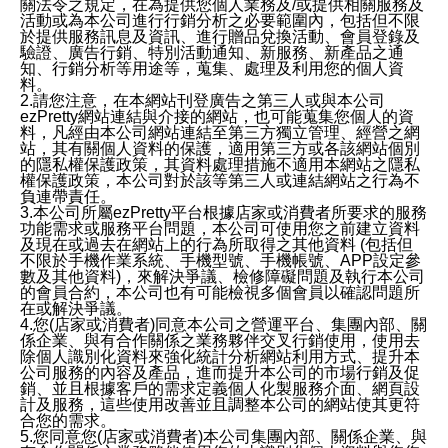
關法令之規定，在為提供您個人業務及/或提供相關服務及
活動或為本公司進行行銷分析之必要範圍內，包括但不限
於提供服務訊息及資訊、進行贈品兌換活動、會員登錄及
驗證、廣告行銷、特別活動通知、新服務、新產品之通
知、行銷分析等用途等，蒐集、處理及利用您的個人資
料。
2.請您注意，在本網站刊登廣告之第三人或與本公司
ezPretty網站連結與介接的網站，也可能蒐集您個人的資
料，凡經由本公司網站連結至第三方獨立管理、經營之網
站，其有關個人資料的保護，適用第三方或各該網站個別
的隱私權保護政策，其資料處理措施不適用本網站之隱私
權保護政策，本公司對於該等第三人或連結網站之行為不
負連帶責任。
3.本公司所屬ezPretty平台根據店家或消費者所要求的服務
功能需求或服務平台問題，本公司可使用您之前建立資料
及現在或過去在網站上的行為所取得之其他資料 (包括但
不限於手機作業系統、手機型號、手機帳號、APP設定參
數及其他資料)，來解決爭議、檢修障礙問題及執行本公司
的會員合約，本公司也有可能檢視多個會員以確認問題所
在或解決爭議。
4.您(店家或消費者)同意本公司之營運平台、集團內部、關
係企業、與有合作關係之業務夥伴交叉行銷使用，使用去
除個人識別化資料來強化統計分析網站利用方式、提升本
公司服務的內容及產品，進而提升本公司的市場行銷及促
銷、並且根據客戶的需求定義個人化製服務介面、網頁設
計及服務，這些使用改善並且調整本公司的網站使其更符
合您的需求。
5.您同意您(店家或消費者)本公司集團內部、關係企業、與