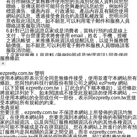
有合作關係之業務夥伴使用您的去識別化個人資料與您您
聯絡，並傳送那些可能符合您興趣的訊息給您，例如特定
標題廣告、優惠內容、行政通知、產品內容及有關您使用
網站的訊息。透過接受會員合約及隱私權政策，您明示同
意收取此項訊息。如不願意,可以利用電子郵件和服務人員
聯絡請客服取消功能。
6.針對已註冊認證店家或是消費者，當執行預約或是線上
支付，平台營運需求將會使用 email，姓名，手機，授權
之通訊帳號，來推播系統資訊或提醒訊息，以提升服務體
驗價值。如不願意,可以利用電子郵件和服務人員聯絡請客
服取消功能。
7.店家端服務人員資料 (舉例拍照或是地理資訊) 同意僅提
服務條款
供所屬店家管理人員可以使用消費者的作品集資料和員工
×
打卡個人圖像行為。本公司及ezPretty平台不會做任何使
用。
ezpretty.com.tw 聲明
三、本公司對您個人資料的揭露
使用本網站即表示完全同意無條件接受，使用並遵守本網站所有
1.基於現有服務平台的監管環境，預約科技保證不會揭露
條款。您與預約科技行銷股份有限公司之網站 ezPretty 網站
任何店家的營運資訊，且預約科技和店家均不能洩露消費
（以下皆稱 ezpretty.com.tw ）訂此合約(下稱本條款)，這些條款
者的個人資料。然而，在某些情況下，本公司可能會因受
將規範詳列於下。如未閱讀或不接受此規範請勿使用本網站，一
政府要求或法律規定，而被迫向政府或第三方提供資料。
旦使用本網站的全部或任何一部份，表示同ezpretty.com.tw意接
第三方也可能非法地攔截或存取傳輸的私人通訊，或會員
受本網站所有規範的約束。
可能濫用或誤用從本公司網站獲得的您的資料。因此，儘
免責規範
管本公司使用企業標準的保護措施來保護您的隱私，本公
您要注意，ezpretty.com.tw 不保證本網站上所發佈的資訊均無
司並未承諾您的個人識別資料或私人通訊將永遠保密。
誤，在使用本網站時，您要意識到本網站上所發佈的有關預約店
2.根據本公司的政策，本公司不會將涉及您的個人識別資
家的詳細資訊，以及與預訂服務相關資訊在內的其他各種資訊，
料出租或出售給第三方。
均可能不準確或是存在拼寫錯誤。您在本網站上所進行的所有預
3. 本公司、所屬集團、關係企業或與其合作行銷之第三方
訂服務均是與相關的店家之間交易，而非 ezpretty.com.tw。
業務合作公司會在您同意之情形下，始得利用您的個人資
ezpretty.com.tw僅是便於您能夠通過我們，預訂相對應的服務。