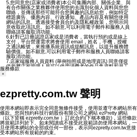
5.您同意您(店家或消費者)本公司集團內部、關係企業、與
有合作關係之業務夥伴使用您的去識別化個人資料與您您
聯絡，並傳送那些可能符合您興趣的訊息給您，例如特定
標題廣告、優惠內容、行政通知、產品內容及有關您使用
網站的訊息。透過接受會員合約及隱私權政策，您明示同
意收取此項訊息。如不願意,可以利用電子郵件和服務人員
聯絡請客服取消功能。
6.針對已註冊認證店家或是消費者，當執行預約或是線上
支付，平台營運需求將會使用 email，姓名，手機，授權
之通訊帳號，來推播系統資訊或提醒訊息，以提升服務體
驗價值。如不願意,可以利用電子郵件和服務人員聯絡請客
服取消功能。
7.店家端服務人員資料 (舉例拍照或是地理資訊) 同意僅提
供所屬店家管理人員可以使用消費者的作品集資料和員工
服務條款
打卡個人圖像行為。本公司及ezPretty平台不會做任何使
×
用。
三、本公司對您個人資料的揭露
1.基於現有服務平台的監管環境，預約科技保證不會揭露
ezpretty.com.tw 聲明
任何店家的營運資訊，且預約科技和店家均不能洩露消費
者的個人資料。然而，在某些情況下，本公司可能會因受
政府要求或法律規定，而被迫向政府或第三方提供資料。
第三方也可能非法地攔截或存取傳輸的私人通訊，或會員
使用本網站即表示完全同意無條件接受，使用並遵守本網站所有
可能濫用或誤用從本公司網站獲得的您的資料。因此，儘
條款。您與預約科技行銷股份有限公司之網站 ezPretty 網站
管本公司使用企業標準的保護措施來保護您的隱私，本公
（以下皆稱 ezpretty.com.tw ）訂此合約(下稱本條款)，這些條款
司並未承諾您的個人識別資料或私人通訊將永遠保密。
將規範詳列於下。如未閱讀或不接受此規範請勿使用本網站，一
2.根據本公司的政策，本公司不會將涉及您的個人識別資
旦使用本網站的全部或任何一部份，表示同ezpretty.com.tw意接
料出租或出售給第三方。
受本網站所有規範的約束。
3. 本公司、所屬集團、關係企業或與其合作行銷之第三方