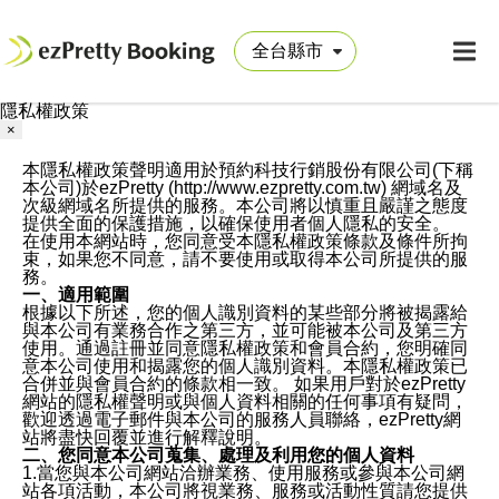
隱私權政策
×
本隱私權政策聲明適用於預約科技行銷股份有限公司(下稱
本公司)於ezPretty (http://www.ezpretty.com.tw) 網域名及
次級網域名所提供的服務。本公司將以慎重且嚴謹之態度
提供全面的保護措施，以確保使用者個人隱私的安全。
在使用本網站時，您同意受本隱私權政策條款及條件所拘
束，如果您不同意，請不要使用或取得本公司所提供的服
務。
一、適用範圍
根據以下所述，您的個人識別資料的某些部分將被揭露給
與本公司有業務合作之第三方，並可能被本公司及第三方
使用。通過註冊並同意隱私權政策和會員合約，您明確同
意本公司使用和揭露您的個人識別資料。本隱私權政策已
合併並與會員合約的條款相一致。 如果用戶對於ezPretty
網站的隱私權聲明或與個人資料相關的任何事項有疑問，
歡迎透過電子郵件與本公司的服務人員聯絡，ezPretty網
站將盡快回覆並進行解釋說明。
二、您同意本公司蒐集、處理及利用您的個人資料
1.當您與本公司網站洽辦業務、使用服務或參與本公司網
站各項活動，本公司將視業務、服務或活動性質請您提供