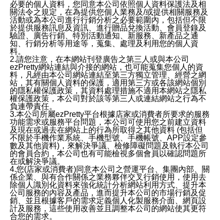
必要的個人資料，您同意本公司依照個人資料保護法及相
關法令之規定，在為提供您個人業務及/或提供相關服務及
活動或為本公司進行行銷分析之必要範圍內，包括但不限
於提供服務訊息及資訊、進行贈品兌換活動、會員登錄及
驗證、廣告行銷、特別活動通知、新服務、新產品之通
知、行銷分析等用途等，蒐集、處理及利用您的個人資
料。
2.請您注意，在本網站刊登廣告之第三人或與本公司
ezPretty網站連結與介接的網站，也可能蒐集您個人的資
料，凡經由本公司網站連結至第三方獨立管理、經營之網
站，其有關個人資料的保護，適用第三方或各該網站個別
的隱私權保護政策，其資料處理措施不適用本網站之隱私
權保護政策，本公司對於該等第三人或連結網站之行為不
負連帶責任。
3.本公司所屬ezPretty平台根據店家或消費者所要求的服務
功能需求或服務平台問題，本公司可使用您之前建立資料
及現在或過去在網站上的行為所取得之其他資料 (包括但
不限於手機作業系統、手機型號、手機帳號、APP設定參
數及其他資料)，來解決爭議、檢修障礙問題及執行本公司
的會員合約，本公司也有可能檢視多個會員以確認問題所
在或解決爭議。
4.您(店家或消費者)同意本公司之營運平台、集團內部、關
係企業、與有合作關係之業務夥伴交叉行銷使用，使用去
除個人識別化資料來強化統計分析網站利用方式、提升本
公司服務的內容及產品，進而提升本公司的市場行銷及促
銷、並且根據客戶的需求定義個人化製服務介面、網頁設
計及服務，這些使用改善並且調整本公司的網站使其更符
合您的需求。