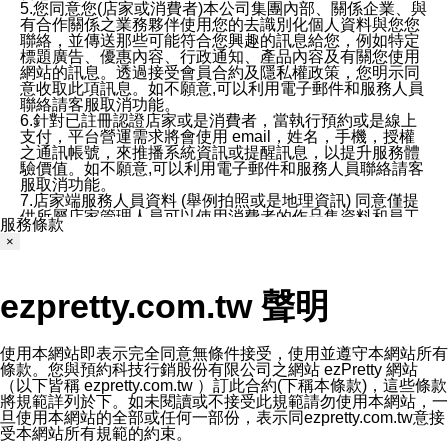
5.您同意您(店家或消費者)本公司集團內部、關係企業、與
有合作關係之業務夥伴使用您的去識別化個人資料與您您
聯絡，並傳送那些可能符合您興趣的訊息給您，例如特定
標題廣告、優惠內容、行政通知、產品內容及有關您使用
網站的訊息。透過接受會員合約及隱私權政策，您明示同
意收取此項訊息。如不願意,可以利用電子郵件和服務人員
聯絡請客服取消功能。
6.針對已註冊認證店家或是消費者，當執行預約或是線上
支付，平台營運需求將會使用 email，姓名，手機，授權
之通訊帳號，來推播系統資訊或提醒訊息，以提升服務體
驗價值。如不願意,可以利用電子郵件和服務人員聯絡請客
服取消功能。
7.店家端服務人員資料 (舉例拍照或是地理資訊) 同意僅提
供所屬店家管理人員可以使用消費者的作品集資料和員工
服務條款
打卡個人圖像行為。本公司及ezPretty平台不會做任何使
×
用。
三、本公司對您個人資料的揭露
1.基於現有服務平台的監管環境，預約科技保證不會揭露
ezpretty.com.tw 聲明
任何店家的營運資訊，且預約科技和店家均不能洩露消費
者的個人資料。然而，在某些情況下，本公司可能會因受
政府要求或法律規定，而被迫向政府或第三方提供資料。
第三方也可能非法地攔截或存取傳輸的私人通訊，或會員
使用本網站即表示完全同意無條件接受，使用並遵守本網站所有
可能濫用或誤用從本公司網站獲得的您的資料。因此，儘
條款。您與預約科技行銷股份有限公司之網站 ezPretty 網站
管本公司使用企業標準的保護措施來保護您的隱私，本公
（以下皆稱 ezpretty.com.tw ）訂此合約(下稱本條款)，這些條款
司並未承諾您的個人識別資料或私人通訊將永遠保密。
將規範詳列於下。如未閱讀或不接受此規範請勿使用本網站，一
2.根據本公司的政策，本公司不會將涉及您的個人識別資
旦使用本網站的全部或任何一部份，表示同ezpretty.com.tw意接
料出租或出售給第三方。
受本網站所有規範的約束。
3. 本公司、所屬集團、關係企業或與其合作行銷之第三方