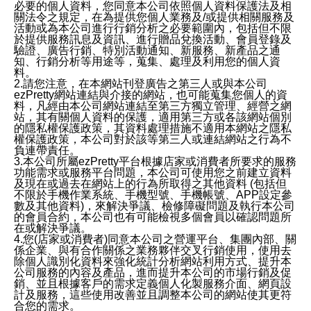
必要的個人資料，您同意本公司依照個人資料保護法及相
關法令之規定，在為提供您個人業務及/或提供相關服務及
活動或為本公司進行行銷分析之必要範圍內，包括但不限
於提供服務訊息及資訊、進行贈品兌換活動、會員登錄及
驗證、廣告行銷、特別活動通知、新服務、新產品之通
知、行銷分析等用途等，蒐集、處理及利用您的個人資
料。
2.請您注意，在本網站刊登廣告之第三人或與本公司
ezPretty網站連結與介接的網站，也可能蒐集您個人的資
料，凡經由本公司網站連結至第三方獨立管理、經營之網
站，其有關個人資料的保護，適用第三方或各該網站個別
的隱私權保護政策，其資料處理措施不適用本網站之隱私
權保護政策，本公司對於該等第三人或連結網站之行為不
負連帶責任。
3.本公司所屬ezPretty平台根據店家或消費者所要求的服務
功能需求或服務平台問題，本公司可使用您之前建立資料
及現在或過去在網站上的行為所取得之其他資料 (包括但
不限於手機作業系統、手機型號、手機帳號、APP設定參
數及其他資料)，來解決爭議、檢修障礙問題及執行本公司
的會員合約，本公司也有可能檢視多個會員以確認問題所
在或解決爭議。
4.您(店家或消費者)同意本公司之營運平台、集團內部、關
係企業、與有合作關係之業務夥伴交叉行銷使用，使用去
除個人識別化資料來強化統計分析網站利用方式、提升本
公司服務的內容及產品，進而提升本公司的市場行銷及促
銷、並且根據客戶的需求定義個人化製服務介面、網頁設
計及服務，這些使用改善並且調整本公司的網站使其更符
合您的需求。