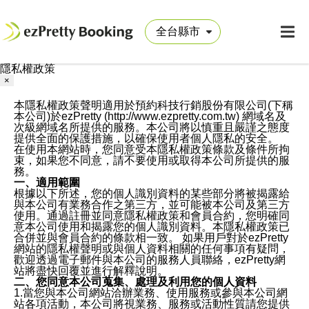
隱私權政策
×
本隱私權政策聲明適用於預約科技行銷股份有限公司(下稱
本公司)於ezPretty (http://www.ezpretty.com.tw) 網域名及
次級網域名所提供的服務。本公司將以慎重且嚴謹之態度
提供全面的保護措施，以確保使用者個人隱私的安全。
在使用本網站時，您同意受本隱私權政策條款及條件所拘
束，如果您不同意，請不要使用或取得本公司所提供的服
務。
一、適用範圍
根據以下所述，您的個人識別資料的某些部分將被揭露給
與本公司有業務合作之第三方，並可能被本公司及第三方
使用。通過註冊並同意隱私權政策和會員合約，您明確同
意本公司使用和揭露您的個人識別資料。本隱私權政策已
合併並與會員合約的條款相一致。 如果用戶對於ezPretty
網站的隱私權聲明或與個人資料相關的任何事項有疑問，
歡迎透過電子郵件與本公司的服務人員聯絡，ezPretty網
站將盡快回覆並進行解釋說明。
二、您同意本公司蒐集、處理及利用您的個人資料
1.當您與本公司網站洽辦業務、使用服務或參與本公司網
站各項活動，本公司將視業務、服務或活動性質請您提供