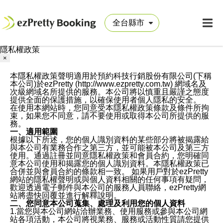
隱私權政策
×
本隱私權政策聲明適用於預約科技行銷股份有限公司(下稱
本公司)於ezPretty (http://www.ezpretty.com.tw) 網域名及
次級網域名所提供的服務。本公司將以慎重且嚴謹之態度
提供全面的保護措施，以確保使用者個人隱私的安全。
在使用本網站時，您同意受本隱私權政策條款及條件所拘
束，如果您不同意，請不要使用或取得本公司所提供的服
務。
一、適用範圍
根據以下所述，您的個人識別資料的某些部分將被揭露給
與本公司有業務合作之第三方，並可能被本公司及第三方
使用。通過註冊並同意隱私權政策和會員合約，您明確同
意本公司使用和揭露您的個人識別資料。本隱私權政策已
合併並與會員合約的條款相一致。 如果用戶對於ezPretty
網站的隱私權聲明或與個人資料相關的任何事項有疑問，
歡迎透過電子郵件與本公司的服務人員聯絡，ezPretty網
站將盡快回覆並進行解釋說明。
二、您同意本公司蒐集、處理及利用您的個人資料
1.當您與本公司網站洽辦業務、使用服務或參與本公司網
站各項活動，本公司將視業務、服務或活動性質請您提供