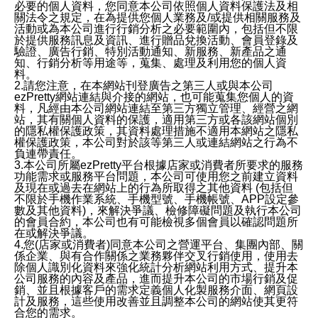
必要的個人資料，您同意本公司依照個人資料保護法及相
關法令之規定，在為提供您個人業務及/或提供相關服務及
活動或為本公司進行行銷分析之必要範圍內，包括但不限
於提供服務訊息及資訊、進行贈品兌換活動、會員登錄及
驗證、廣告行銷、特別活動通知、新服務、新產品之通
知、行銷分析等用途等，蒐集、處理及利用您的個人資
料。
2.請您注意，在本網站刊登廣告之第三人或與本公司
ezPretty網站連結與介接的網站，也可能蒐集您個人的資
料，凡經由本公司網站連結至第三方獨立管理、經營之網
站，其有關個人資料的保護，適用第三方或各該網站個別
的隱私權保護政策，其資料處理措施不適用本網站之隱私
權保護政策，本公司對於該等第三人或連結網站之行為不
負連帶責任。
3.本公司所屬ezPretty平台根據店家或消費者所要求的服務
功能需求或服務平台問題，本公司可使用您之前建立資料
及現在或過去在網站上的行為所取得之其他資料 (包括但
不限於手機作業系統、手機型號、手機帳號、APP設定參
數及其他資料)，來解決爭議、檢修障礙問題及執行本公司
的會員合約，本公司也有可能檢視多個會員以確認問題所
在或解決爭議。
4.您(店家或消費者)同意本公司之營運平台、集團內部、關
係企業、與有合作關係之業務夥伴交叉行銷使用，使用去
除個人識別化資料來強化統計分析網站利用方式、提升本
公司服務的內容及產品，進而提升本公司的市場行銷及促
銷、並且根據客戶的需求定義個人化製服務介面、網頁設
計及服務，這些使用改善並且調整本公司的網站使其更符
合您的需求。