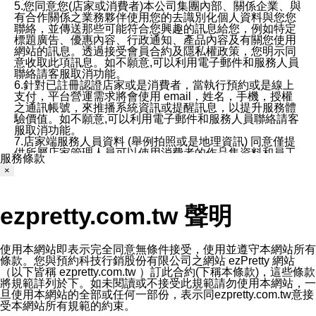
5.您同意您(店家或消費者)本公司集團內部、關係企業、與
有合作關係之業務夥伴使用您的去識別化個人資料與您您
聯絡，並傳送那些可能符合您興趣的訊息給您，例如特定
標題廣告、優惠內容、行政通知、產品內容及有關您使用
網站的訊息。透過接受會員合約及隱私權政策，您明示同
意收取此項訊息。如不願意,可以利用電子郵件和服務人員
聯絡請客服取消功能。
6.針對已註冊認證店家或是消費者，當執行預約或是線上
支付，平台營運需求將會使用 email，姓名，手機，授權
之通訊帳號，來推播系統資訊或提醒訊息，以提升服務體
驗價值。如不願意,可以利用電子郵件和服務人員聯絡請客
服取消功能。
7.店家端服務人員資料 (舉例拍照或是地理資訊) 同意僅提
供所屬店家管理人員可以使用消費者的作品集資料和員工
服務條款
打卡個人圖像行為。本公司及ezPretty平台不會做任何使
×
用。
三、本公司對您個人資料的揭露
1.基於現有服務平台的監管環境，預約科技保證不會揭露
ezpretty.com.tw 聲明
任何店家的營運資訊，且預約科技和店家均不能洩露消費
者的個人資料。然而，在某些情況下，本公司可能會因受
政府要求或法律規定，而被迫向政府或第三方提供資料。
第三方也可能非法地攔截或存取傳輸的私人通訊，或會員
使用本網站即表示完全同意無條件接受，使用並遵守本網站所有
可能濫用或誤用從本公司網站獲得的您的資料。因此，儘
條款。您與預約科技行銷股份有限公司之網站 ezPretty 網站
管本公司使用企業標準的保護措施來保護您的隱私，本公
（以下皆稱 ezpretty.com.tw ）訂此合約(下稱本條款)，這些條款
司並未承諾您的個人識別資料或私人通訊將永遠保密。
將規範詳列於下。如未閱讀或不接受此規範請勿使用本網站，一
2.根據本公司的政策，本公司不會將涉及您的個人識別資
旦使用本網站的全部或任何一部份，表示同ezpretty.com.tw意接
料出租或出售給第三方。
受本網站所有規範的約束。
3. 本公司、所屬集團、關係企業或與其合作行銷之第三方