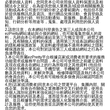
必要的個人資料，您同意本公司依照個人資料保護法及相
關法令之規定，在為提供您個人業務及/或提供相關服務及
活動或為本公司進行行銷分析之必要範圍內，包括但不限
於提供服務訊息及資訊、進行贈品兌換活動、會員登錄及
驗證、廣告行銷、特別活動通知、新服務、新產品之通
知、行銷分析等用途等，蒐集、處理及利用您的個人資
料。
2.請您注意，在本網站刊登廣告之第三人或與本公司
ezPretty網站連結與介接的網站，也可能蒐集您個人的資
料，凡經由本公司網站連結至第三方獨立管理、經營之網
站，其有關個人資料的保護，適用第三方或各該網站個別
的隱私權保護政策，其資料處理措施不適用本網站之隱私
權保護政策，本公司對於該等第三人或連結網站之行為不
負連帶責任。
3.本公司所屬ezPretty平台根據店家或消費者所要求的服務
功能需求或服務平台問題，本公司可使用您之前建立資料
及現在或過去在網站上的行為所取得之其他資料 (包括但
不限於手機作業系統、手機型號、手機帳號、APP設定參
數及其他資料)，來解決爭議、檢修障礙問題及執行本公司
的會員合約，本公司也有可能檢視多個會員以確認問題所
在或解決爭議。
4.您(店家或消費者)同意本公司之營運平台、集團內部、關
係企業、與有合作關係之業務夥伴交叉行銷使用，使用去
除個人識別化資料來強化統計分析網站利用方式、提升本
公司服務的內容及產品，進而提升本公司的市場行銷及促
銷、並且根據客戶的需求定義個人化製服務介面、網頁設
計及服務，這些使用改善並且調整本公司的網站使其更符
合您的需求。