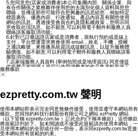
5.您同意您(店家或消費者)本公司集團內部、關係企業、與
有合作關係之業務夥伴使用您的去識別化個人資料與您您
聯絡，並傳送那些可能符合您興趣的訊息給您，例如特定
標題廣告、優惠內容、行政通知、產品內容及有關您使用
網站的訊息。透過接受會員合約及隱私權政策，您明示同
意收取此項訊息。如不願意,可以利用電子郵件和服務人員
聯絡請客服取消功能。
6.針對已註冊認證店家或是消費者，當執行預約或是線上
支付，平台營運需求將會使用 email，姓名，手機，授權
之通訊帳號，來推播系統資訊或提醒訊息，以提升服務體
驗價值。如不願意,可以利用電子郵件和服務人員聯絡請客
服取消功能。
7.店家端服務人員資料 (舉例拍照或是地理資訊) 同意僅提
供所屬店家管理人員可以使用消費者的作品集資料和員工
服務條款
打卡個人圖像行為。本公司及ezPretty平台不會做任何使
×
用。
三、本公司對您個人資料的揭露
1.基於現有服務平台的監管環境，預約科技保證不會揭露
ezpretty.com.tw 聲明
任何店家的營運資訊，且預約科技和店家均不能洩露消費
者的個人資料。然而，在某些情況下，本公司可能會因受
政府要求或法律規定，而被迫向政府或第三方提供資料。
第三方也可能非法地攔截或存取傳輸的私人通訊，或會員
使用本網站即表示完全同意無條件接受，使用並遵守本網站所有
可能濫用或誤用從本公司網站獲得的您的資料。因此，儘
條款。您與預約科技行銷股份有限公司之網站 ezPretty 網站
管本公司使用企業標準的保護措施來保護您的隱私，本公
（以下皆稱 ezpretty.com.tw ）訂此合約(下稱本條款)，這些條款
司並未承諾您的個人識別資料或私人通訊將永遠保密。
將規範詳列於下。如未閱讀或不接受此規範請勿使用本網站，一
2.根據本公司的政策，本公司不會將涉及您的個人識別資
旦使用本網站的全部或任何一部份，表示同ezpretty.com.tw意接
料出租或出售給第三方。
受本網站所有規範的約束。
3. 本公司、所屬集團、關係企業或與其合作行銷之第三方