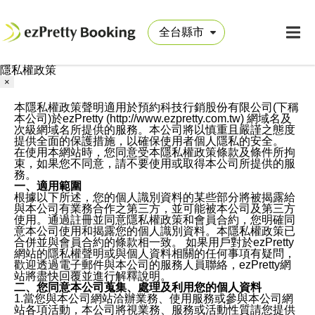
隱私權政策
×
本隱私權政策聲明適用於預約科技行銷股份有限公司(下稱
本公司)於ezPretty (http://www.ezpretty.com.tw) 網域名及
次級網域名所提供的服務。本公司將以慎重且嚴謹之態度
提供全面的保護措施，以確保使用者個人隱私的安全。
在使用本網站時，您同意受本隱私權政策條款及條件所拘
束，如果您不同意，請不要使用或取得本公司所提供的服
務。
一、適用範圍
根據以下所述，您的個人識別資料的某些部分將被揭露給
與本公司有業務合作之第三方，並可能被本公司及第三方
使用。通過註冊並同意隱私權政策和會員合約，您明確同
意本公司使用和揭露您的個人識別資料。本隱私權政策已
合併並與會員合約的條款相一致。 如果用戶對於ezPretty
網站的隱私權聲明或與個人資料相關的任何事項有疑問，
歡迎透過電子郵件與本公司的服務人員聯絡，ezPretty網
站將盡快回覆並進行解釋說明。
二、您同意本公司蒐集、處理及利用您的個人資料
1.當您與本公司網站洽辦業務、使用服務或參與本公司網
站各項活動，本公司將視業務、服務或活動性質請您提供