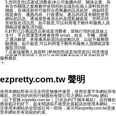
5.您同意您(店家或消費者)本公司集團內部、關係企業、與
有合作關係之業務夥伴使用您的去識別化個人資料與您您
聯絡，並傳送那些可能符合您興趣的訊息給您，例如特定
標題廣告、優惠內容、行政通知、產品內容及有關您使用
網站的訊息。透過接受會員合約及隱私權政策，您明示同
意收取此項訊息。如不願意,可以利用電子郵件和服務人員
聯絡請客服取消功能。
6.針對已註冊認證店家或是消費者，當執行預約或是線上
支付，平台營運需求將會使用 email，姓名，手機，授權
之通訊帳號，來推播系統資訊或提醒訊息，以提升服務體
驗價值。如不願意,可以利用電子郵件和服務人員聯絡請客
服取消功能。
7.店家端服務人員資料 (舉例拍照或是地理資訊) 同意僅提
供所屬店家管理人員可以使用消費者的作品集資料和員工
服務條款
打卡個人圖像行為。本公司及ezPretty平台不會做任何使
×
用。
三、本公司對您個人資料的揭露
1.基於現有服務平台的監管環境，預約科技保證不會揭露
ezpretty.com.tw 聲明
任何店家的營運資訊，且預約科技和店家均不能洩露消費
者的個人資料。然而，在某些情況下，本公司可能會因受
政府要求或法律規定，而被迫向政府或第三方提供資料。
第三方也可能非法地攔截或存取傳輸的私人通訊，或會員
使用本網站即表示完全同意無條件接受，使用並遵守本網站所有
可能濫用或誤用從本公司網站獲得的您的資料。因此，儘
條款。您與預約科技行銷股份有限公司之網站 ezPretty 網站
管本公司使用企業標準的保護措施來保護您的隱私，本公
（以下皆稱 ezpretty.com.tw ）訂此合約(下稱本條款)，這些條款
司並未承諾您的個人識別資料或私人通訊將永遠保密。
將規範詳列於下。如未閱讀或不接受此規範請勿使用本網站，一
2.根據本公司的政策，本公司不會將涉及您的個人識別資
旦使用本網站的全部或任何一部份，表示同ezpretty.com.tw意接
料出租或出售給第三方。
受本網站所有規範的約束。
3. 本公司、所屬集團、關係企業或與其合作行銷之第三方