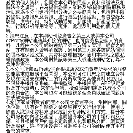
必要的個人資料，您同意本公司依照個人資料保護法及相
關法令之規定，在為提供您個人業務及/或提供相關服務及
活動或為本公司進行行銷分析之必要範圍內，包括但不限
於提供服務訊息及資訊、進行贈品兌換活動、會員登錄及
驗證、廣告行銷、特別活動通知、新服務、新產品之通
知、行銷分析等用途等，蒐集、處理及利用您的個人資
料。
2.請您注意，在本網站刊登廣告之第三人或與本公司
ezPretty網站連結與介接的網站，也可能蒐集您個人的資
料，凡經由本公司網站連結至第三方獨立管理、經營之網
站，其有關個人資料的保護，適用第三方或各該網站個別
的隱私權保護政策，其資料處理措施不適用本網站之隱私
權保護政策，本公司對於該等第三人或連結網站之行為不
負連帶責任。
3.本公司所屬ezPretty平台根據店家或消費者所要求的服務
功能需求或服務平台問題，本公司可使用您之前建立資料
及現在或過去在網站上的行為所取得之其他資料 (包括但
不限於手機作業系統、手機型號、手機帳號、APP設定參
數及其他資料)，來解決爭議、檢修障礙問題及執行本公司
的會員合約，本公司也有可能檢視多個會員以確認問題所
在或解決爭議。
4.您(店家或消費者)同意本公司之營運平台、集團內部、關
係企業、與有合作關係之業務夥伴交叉行銷使用，使用去
除個人識別化資料來強化統計分析網站利用方式、提升本
公司服務的內容及產品，進而提升本公司的市場行銷及促
銷、並且根據客戶的需求定義個人化製服務介面、網頁設
計及服務，這些使用改善並且調整本公司的網站使其更符
合您的需求。