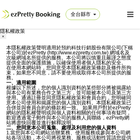
隱私權政策
×
本隱私權政策聲明適用於預約科技行銷股份有限公司(下稱
本公司)於ezPretty (http://www.ezpretty.com.tw) 網域名及
次級網域名所提供的服務。本公司將以慎重且嚴謹之態度
提供全面的保護措施，以確保使用者個人隱私的安全。
在使用本網站時，您同意受本隱私權政策條款及條件所拘
束，如果您不同意，請不要使用或取得本公司所提供的服
務。
一、適用範圍
根據以下所述，您的個人識別資料的某些部分將被揭露給
與本公司有業務合作之第三方，並可能被本公司及第三方
使用。通過註冊並同意隱私權政策和會員合約，您明確同
意本公司使用和揭露您的個人識別資料。本隱私權政策已
合併並與會員合約的條款相一致。 如果用戶對於ezPretty
網站的隱私權聲明或與個人資料相關的任何事項有疑問，
歡迎透過電子郵件與本公司的服務人員聯絡，ezPretty網
站將盡快回覆並進行解釋說明。
二、您同意本公司蒐集、處理及利用您的個人資料
1.當您與本公司網站洽辦業務、使用服務或參與本公司網
站各項活動，本公司將視業務、服務或活動性質請您提供