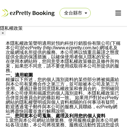
隱私權政策
×
本隱私權政策聲明適用於預約科技行銷股份有限公司(下稱
本公司)於ezPretty (http://www.ezpretty.com.tw) 網域名及
次級網域名所提供的服務。本公司將以慎重且嚴謹之態度
提供全面的保護措施，以確保使用者個人隱私的安全。
在使用本網站時，您同意受本隱私權政策條款及條件所拘
束，如果您不同意，請不要使用或取得本公司所提供的服
務。
一、適用範圍
根據以下所述，您的個人識別資料的某些部分將被揭露給
與本公司有業務合作之第三方，並可能被本公司及第三方
使用。通過註冊並同意隱私權政策和會員合約，您明確同
意本公司使用和揭露您的個人識別資料。本隱私權政策已
合併並與會員合約的條款相一致。 如果用戶對於ezPretty
網站的隱私權聲明或與個人資料相關的任何事項有疑問，
歡迎透過電子郵件與本公司的服務人員聯絡，ezPretty網
站將盡快回覆並進行解釋說明。
二、您同意本公司蒐集、處理及利用您的個人資料
1.當您與本公司網站洽辦業務、使用服務或參與本公司網
站各項活動，本公司將視業務、服務或活動性質請您提供