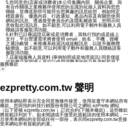
5.您同意您(店家或消費者)本公司集團內部、關係企業、與
有合作關係之業務夥伴使用您的去識別化個人資料與您您
聯絡，並傳送那些可能符合您興趣的訊息給您，例如特定
標題廣告、優惠內容、行政通知、產品內容及有關您使用
網站的訊息。透過接受會員合約及隱私權政策，您明示同
意收取此項訊息。如不願意,可以利用電子郵件和服務人員
聯絡請客服取消功能。
6.針對已註冊認證店家或是消費者，當執行預約或是線上
支付，平台營運需求將會使用 email，姓名，手機，授權
之通訊帳號，來推播系統資訊或提醒訊息，以提升服務體
驗價值。如不願意,可以利用電子郵件和服務人員聯絡請客
服取消功能。
7.店家端服務人員資料 (舉例拍照或是地理資訊) 同意僅提
供所屬店家管理人員可以使用消費者的作品集資料和員工
服務條款
打卡個人圖像行為。本公司及ezPretty平台不會做任何使
×
用。
三、本公司對您個人資料的揭露
1.基於現有服務平台的監管環境，預約科技保證不會揭露
ezpretty.com.tw 聲明
任何店家的營運資訊，且預約科技和店家均不能洩露消費
者的個人資料。然而，在某些情況下，本公司可能會因受
政府要求或法律規定，而被迫向政府或第三方提供資料。
第三方也可能非法地攔截或存取傳輸的私人通訊，或會員
使用本網站即表示完全同意無條件接受，使用並遵守本網站所有
可能濫用或誤用從本公司網站獲得的您的資料。因此，儘
條款。您與預約科技行銷股份有限公司之網站 ezPretty 網站
管本公司使用企業標準的保護措施來保護您的隱私，本公
（以下皆稱 ezpretty.com.tw ）訂此合約(下稱本條款)，這些條款
司並未承諾您的個人識別資料或私人通訊將永遠保密。
將規範詳列於下。如未閱讀或不接受此規範請勿使用本網站，一
2.根據本公司的政策，本公司不會將涉及您的個人識別資
旦使用本網站的全部或任何一部份，表示同ezpretty.com.tw意接
料出租或出售給第三方。
受本網站所有規範的約束。
3. 本公司、所屬集團、關係企業或與其合作行銷之第三方