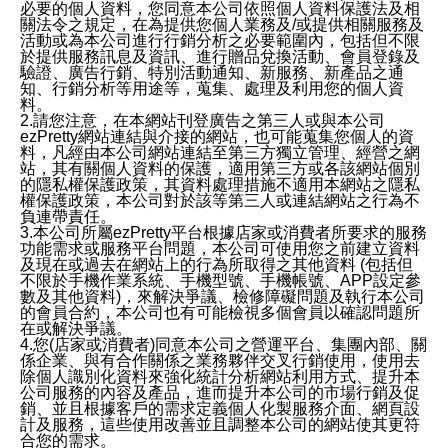
必要的個人資料，您同意本公司依照個人資料保護法及相
關法令之規定，在為提供您個人業務及/或提供相關服務及
活動或為本公司進行行銷分析之必要範圍內，包括但不限
於提供服務訊息及資訊、進行贈品兌換活動、會員登錄及
驗證、廣告行銷、特別活動通知、新服務、新產品之通
知、行銷分析等用途等，蒐集、處理及利用您的個人資
料。
2.請您注意，在本網站刊登廣告之第三人或與本公司
ezPretty網站連結與介接的網站，也可能蒐集您個人的資
料，凡經由本公司網站連結至第三方獨立管理、經營之網
站，其有關個人資料的保護，適用第三方或各該網站個別
的隱私權保護政策，其資料處理措施不適用本網站之隱私
權保護政策，本公司對於該等第三人或連結網站之行為不
負連帶責任。
3.本公司所屬ezPretty平台根據店家或消費者所要求的服務
功能需求或服務平台問題，本公司可使用您之前建立資料
及現在或過去在網站上的行為所取得之其他資料 (包括但
不限於手機作業系統、手機型號、手機帳號、APP設定參
數及其他資料)，來解決爭議、檢修障礙問題及執行本公司
的會員合約，本公司也有可能檢視多個會員以確認問題所
在或解決爭議。
4.您(店家或消費者)同意本公司之營運平台、集團內部、關
係企業、與有合作關係之業務夥伴交叉行銷使用，使用去
除個人識別化資料來強化統計分析網站利用方式、提升本
公司服務的內容及產品，進而提升本公司的市場行銷及促
銷、並且根據客戶的需求定義個人化製服務介面、網頁設
計及服務，這些使用改善並且調整本公司的網站使其更符
合您的需求。