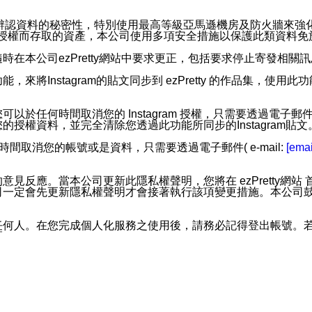
。
您個人辨認資料的秘密性，特別使用最高等級亞馬遜機房及防火牆來
失及未經授權而存取的資產，本公司使用多項安全措施以保護此類資料
在本公司ezPretty網站中要求更正，包括要求停止寄發相關
步功能，來將Instagram的貼文同步到 ezPretty 的作品集，使
步功能，您可以於任何時間取消您的 Instagram 授權，只需要
授權資料，並完全清除您透過此功能所同步的Instagram貼文
時間取消您的帳號或是資料，只需要透過電子郵件( e-mail:
[emai
應。當本公司更新此隱私權聲明，您將在 ezPretty網站 首頁
定會先更新隱私權聲明才會接著執行該項變更措施。本公司鼓勵您定
任何人。在您完成個人化服務之使用後，請務必記得登出帳號。
區。
並傳送或宣傳本網站各項服務之資料或電子郵件供您參考。您能
入本公司/本服務好友，您仍可接收到通知型訊息。
限，以廣告或其他目的的訊息皆不會被傳送。滿足以下三個條件