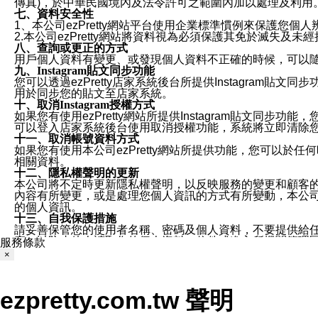
傳真)，於中華民國境內及法令許可之範圍內加以處理及利用
七、資料安全性
1、本公司ezPretty網站平台使用企業標準慣例來保護
2.本公司ezPretty網站將資料視為必須保護其免於滅
八、查詢或更正的方式
用戶個人資料有變更、或發現個人資料不正確的時候，可以隨時
九、Instagram貼文同步功能
您可以透過ezPretty店家系統後台所提供Instagram貼文同
用於同步您的貼文至店家系統。
十、取消Instagram授權方式
如果您有使用ezPretty網站所提供Instagram貼文同
可以登入店家系統後台使用取消授權功能，系統將立即清除您的
十一、取消帳號資料方式
如果您有使用本公司ezPretty網站所提供功能，您可以於任何
相關資料。
十二、隱私權聲明的更新
本公司將不定時更新隱私權聲明，以反映服務的變更和顧客的意見反
內容有所變更，或是處理您個人資訊的方式有所變動，本公司一
的個人資訊。
十三、自我保護措施
請妥善保管您的使用者名稱、密碼及個人資料，不要提供給
窗，以防止他人讀取您的個人資料、信件或進入所機關管理
服務條款
十四、傳送宣傳本站資訊或電子郵件之政策
×
您同意本公司網站，透過您所提供的郵件地址與您取得聯絡
停止接收這些資料或電子郵件。
十五、訊息通知
ezpretty.com.tw 聲明
本公司/本服務將以通知型訊息傳送重要訊息給您。即使未加
本公司/本服務傳送之通知型訊息以對您有效且重要的訊息為