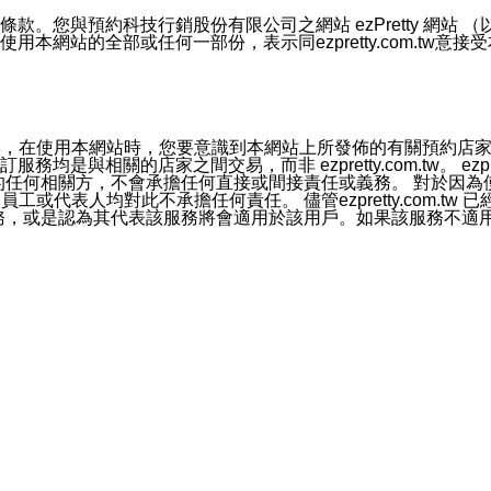
號碼比對相符。
息。
預約科技行銷股份有限公司之網站 ezPretty 網站 （以下皆稱 
網站的全部或任何一部份，表示同ezpretty.com.tw意
的資訊均無誤，在使用本網站時，您要意識到本網站上所發佈的有關預
官方帳號或認證官方帳號的通知型訊息。
相關的店家之間交易，而非 ezpretty.com.tw。 ezpr
屬於買賣行為的任何相關方，不會承擔任何直接或間接責任或義務。 
人員、員工或代表人均對此不承擔任何責任。 儘管ezpretty.co
薦的服務，或是認為其代表該服務將會適用於該用戶。如果該服務不適用於您，
有一部無效時，不影響其他條款之效力。 本條款如有未盡之處，雙方
的合法年齡。可以針對您在使用本網站時產生的任何責任，形成有約束