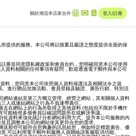
關於潮流串
店家合作
登入/註冊
域名及次級網域名所提供的服務。本公司將以慎重且嚴謹之態度提供全面的保
過註冊並同意隱私權政策和會員合約，您明確同意本公司使用
與個人資料相關的任何事項有疑問，歡迎透過電子郵件與本公司
人資料，您同意本公司依照個人資料保護法及相關法令之規
訊、進行贈品兌換活動、會員登錄及驗證、廣告行銷、特別活
本公司網站連結至第三方獨立管理、經營之網站，其有關個人資料
第三人或連結網站之行為不負連帶責任。
或過去在網站上的行為所取得之其他資料 (包括但不限於手機作
也有可能檢視多個會員以確認問題所在或解決爭議。
識別化資料來強化統計分析網站利用方式、提升本公司服務的內
善並且調整本公司的網站使其更符合您的需求。
並傳送那些可能符合您興趣的訊息給您，例如特定標題廣告、優
意,可以利用電子郵件和服務人員聯絡請客服取消功能。