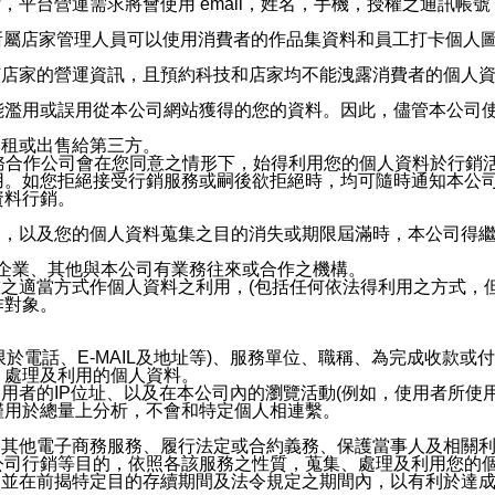
，平台營運需求將會使用 email，姓名，手機，授權之通訊
供所屬店家管理人員可以使用消費者的作品集資料和員工打卡個人圖像
何店家的營運資訊，且預約科技和店家均不能洩露消費者的個人
能濫用或誤用從本公司網站獲得的您的資料。因此，儘管本公司
出租或出售給第三方。
業務合作公司會在您同意之情形下，始得利用您的個人資料於行銷
用。如您拒絕接受行銷服務或嗣後欲拒絕時，均可隨時通知本公
資料行銷。
內，以及您的個人資料蒐集之目的消失或期限屆滿時，本公司得
係企業、其他與本公司有業務往來或合作之機構。
技之適當方式作個人資料之利用，(包括任何依法得利用之方式，
作對象。
限於電話、E-MAIL及地址等)、服務單位、職稱、為完成收款
、處理及利用的個人資料。
使用者的IP位址、以及在本公司內的瀏覽活動(例如，使用者所使
僅用於總量上分析，不會和特定個人相連繫。
及其他電子商務服務、履行法定或合約義務、保護當事人及相關
公司行銷等目的，依照各該服務之性質，蒐集、處理及利用您的
，並在前揭特定目的存續期間及法令規定之期間內，以有利於達成