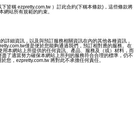
ezpretty.com.tw ）訂此合約(下稱本條款)，這些條款將
接受本網站所有規範的約束。
約店家的詳細資訊，以及與預訂服務相關資訊在內的其他各種資訊，
etty.com.tw僅是便於您能夠通過我們，預訂相對應的服務。在
對於因為使用本網站上所提供的任何資訊、產品、服務及（或）材料，而
m.tw 已經盡了適當努力確保本網站上所列的服務符合合理的標準，仍不
ezpretty.com.tw 將對此不承擔任何責任。
均應依誠實信用、平等互惠原則，共商解決之道。
力的法律責任。您理解使用本網站時及他人使用您的登錄資訊使用本