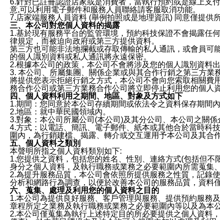
6.針對已註冊認證店家或是消費者，當執行預約或是線上支付
意,可以利用電子郵件和服務人員聯絡請客服取消功能。
7.店家端服務人員資料 (舉例拍照或是地理資訊) 同意僅提
三、本公司對您個人資料的揭露
1.基於現有服務平台的監管環境，預約科技保證不會揭露任
律規定，而被迫向政府或第三方提供資料。
第三方也可能非法地攔截或存取傳輸的私人通訊，或會員可
的個人識別資料或私人通訊將永遠保密。
2.根據本公司的政策，本公司不會將涉及您的個人識別資料
3. 本公司、所屬集團、關係企業或與其合作行銷之第三方
將提供您表示拒絕行銷之方式，本公司不會向您索取相關費
務合作公司或第三方業務合作公司將立即停止利用您的個人
四、個人資料利用之期間、地區、對象及方式如下
1.期間：您同意於本公司存續期間或依法令之資料保存期間
2.地區：就中華民國領域內。
3.對象：本公司所屬公司(本公司)及其分公司、本公司之關
4.方式：以電話、簡訊、電子郵件、紙本或其他合於當時科
圍內，為行銷建檔、揭露、轉介或交互運用予本公司及其合
五、個人資料之類別
本聲明所指之個人資料類別如下:
1.您提供之資料，包括您的姓名、性別、連絡方式(包括但不
身分之個人資料，及執行職務或業務之必要範圍內所需蒐集
2.為提升服務品質，本公司會依照所提供服務之性質，記錄
分析和網路行為調查，以便於改善本公司的服務品質，資料
六、蒐集、處理及利用您的個人資料之目的
1.本公司為提供良好服務、客戶管理與服務、提供預約服務
章程所定之業務及執行職務或業務之必要範圍內等以及為本
2.本公司僅蒐集為執行上述特定目的所必要提供之個人資料