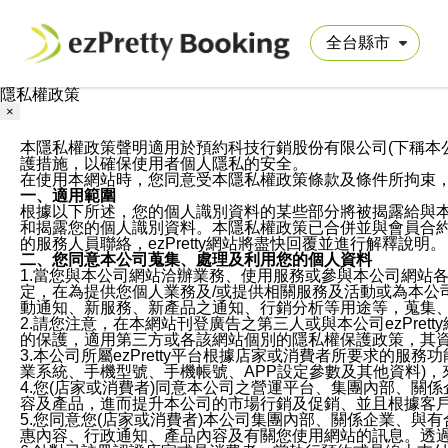
隱私權政策
×
本隱私權政策聲明適用於預約科技行銷股份有限公司(下稱本公司)於ezP
護措施，以確保使用者個人隱私的安全。
在使用本網站時，您同意受本隱私權政策條款及條件所拘束
一、適用範圍
根據以下所述，您的個人識別資料的某些部分將被揭露給與
和揭露您的個人識別資料。本隱私權政策已合併並與會員合約的
的服務人員聯絡，ezPretty網站將盡快回覆並進行解釋說明。
二、您同意本公司蒐集、處理及利用您的個人資料
1.當您與本公司網站洽辦業務、使用服務或參與本公司網站
定，在為提供您個人業務及/或提供相關服務及活動或為本
動通知、新服務、新產品之通知、行銷分析等用途等，蒐集
2.請您注意，在本網站刊登廣告之第三人或與本公司ezPr
的保護，適用第三方或各該網站個別的隱私權保護政策，其
3.本公司所屬ezPretty平台根據店家或消費者所要求的
業系統、手機型號、手機帳號、APP設定參數及其他資料)
4.您(店家或消費者)同意本公司之營運平台、集團內部、
容及產品，進而提升本公司的市場行銷及促銷、並且根據客
5.您同意您(店家或消費者)本公司集團內部、關係企業、
惠內容、行政通知、產品內容及有關您使用網站的訊息。透過