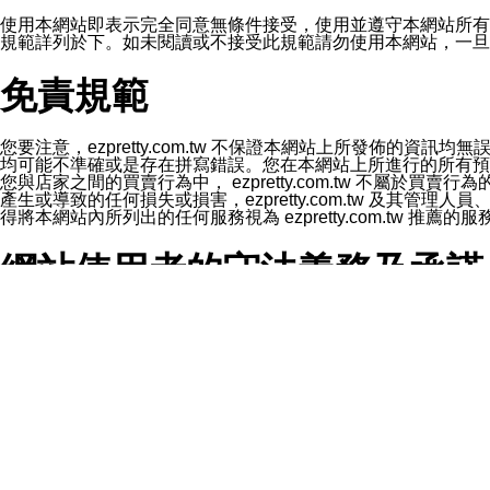
1.LINE 帳號設定的電話號碼與本公司/本服務所傳來的電話
2.該 LINE 帳號已在 LINE APP 設定中，同意接收通知型訊
使用本網站即表示完全同意無條件接受，使用並遵守本網站所有條款。您與
3.LINE 帳號未封鎖傳送訊息之 LINE 官方帳號。
規範詳列於下。如未閱讀或不接受此規範請勿使用本網站，一旦使用本
欲變更通知型訊息的設定，操作如下：
1.點選「主頁」＞「設定」
免責規範
2.點選「隱私設定」
3.點選「提供使用資料」
4.點選「LINE通知型訊息」
5.開關「接收LINE通知型訊息」
您要注意，ezpretty.com.tw 不保證本網站上所發佈
❗️關閉「接收通知型訊息」後，將不會接收到來自任何企業
均可能不準確或是存在拼寫錯誤。您在本網站上所進行的所有預訂服務均是與
您與店家之間的買賣行為中， ezpretty.com.tw 不
產生或導致的任何損失或損害，ezpretty.com.tw 及其管理
得將本網站內所列出的任何服務視為 ezpretty.com.tw 推
網站使用者的守法義務及承諾
本條款構成您與 ezPretty 間之有效契約。 本條款中如
年齡和責任
你向 ezpretty.com.tw您確認您已經達到使用本網站
網站時所產生的交易責任。