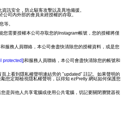
強化資訊安全，防止駭客攻擊以及異地備援。
免於公司內外部的會員未經授權的存取。
訊息等。
用此功能您需要授權本公司存取您的Instagram帳號，您的授權將僅
透過電子郵件和服務人員聯絡，本公司會盡快清除您的授權資料，或是您
。
l protected]
)和服務人員聯絡，本公司會盡快清除您的帳號和
上看到隱私權聲明連結旁的 "updated" 註記。如果聲明的
期檢視隱私權聲明，以得知 ezPretty 網站如何保護您
若您是與他人共享電腦或使用公共電腦，切記要關閉瀏覽器視
依照該資料或電子郵件所指示之方法、說明或功能連結，隨時
者，將可收到通知型訊息。