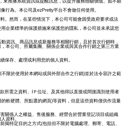
帳號，來推播系統資訊或提醒訊息，以提升服務體驗價值。如不願
行為。本公司及ezPretty平台不會做任何使用。
資料。然而，在某些情況下，本公司可能會因受政府要求或法
使用企業標準的保護措施來保護您的隱私，本公司並未承諾您
活動資訊、商品訊息或新服務等相關行銷，且於首次行銷時，
司，本公司、所屬集團、關係企業或與其合作行銷之第三方業
繼續保存、處理或利用您的個人資料。
但不限於使用於本網站或與外部合作之行銷)並於法令容許之範
或付款所需之資料、IＰ位址、及其他得以直接或間接識別使用者
用的軟硬體、所點選的網頁)等資料，但是這些資料僅供作流量
利害關係人之權益、售後服務、經營合於營業登記項目或組織
個人資料。
前揭特定目的之方式(包括但不限於電腦處理、郵寄、電話、