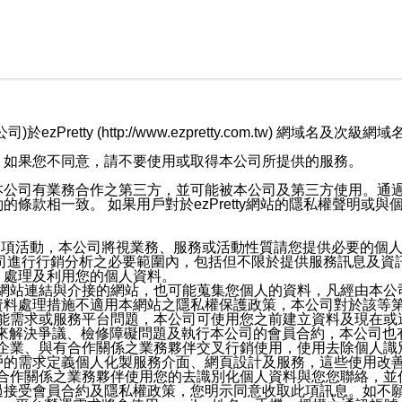
retty (http://www.ezpretty.com.tw) 網
，如果您不同意，請不要使用或取得本公司所提供的服務。
本公司有業務合作之第三方，並可能被本公司及第三方使用。通
條款相一致。 如果用戶對於ezPretty網站的隱私權聲明或
各項活動，本公司將視業務、服務或活動性質請您提供必要的個
公司進行行銷分析之必要範圍內，包括但不限於提供服務訊息及資
、處理及利用您的個人資料。
etty網站連結與介接的網站，也可能蒐集您個人的資料，凡經由
資料處理措施不適用本網站之隱私權保護政策，本公司對於該等
服務功能需求或服務平台問題，本公司可使用您之前建立資料及現在
，來解決爭議、檢修障礙問題及執行本公司的會員合約，本公司
關係企業、與有合作關係之業務夥伴交叉行銷使用，使用去除個人
戶的需求定義個人化製服務介面、網頁設計及服務，這些使用改
與有合作關係之業務夥伴使用您的去識別化個人資料與您您聯絡，
接受會員合約及隱私權政策，您明示同意收取此項訊息。如不願