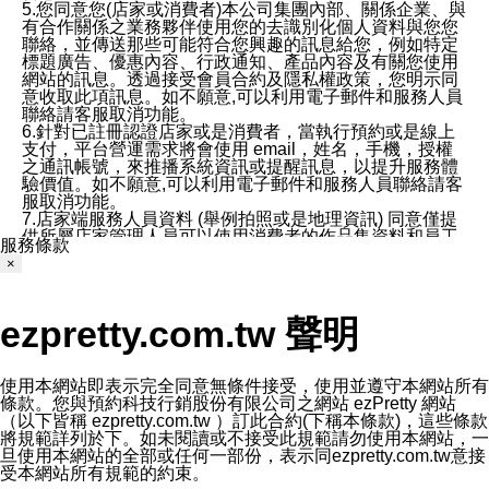
5.您同意您(店家或消費者)本公司集團內部、關係企業、與
有合作關係之業務夥伴使用您的去識別化個人資料與您您
聯絡，並傳送那些可能符合您興趣的訊息給您，例如特定
標題廣告、優惠內容、行政通知、產品內容及有關您使用
網站的訊息。透過接受會員合約及隱私權政策，您明示同
意收取此項訊息。如不願意,可以利用電子郵件和服務人員
聯絡請客服取消功能。
6.針對已註冊認證店家或是消費者，當執行預約或是線上
支付，平台營運需求將會使用 email，姓名，手機，授權
之通訊帳號，來推播系統資訊或提醒訊息，以提升服務體
驗價值。如不願意,可以利用電子郵件和服務人員聯絡請客
服取消功能。
7.店家端服務人員資料 (舉例拍照或是地理資訊) 同意僅提
供所屬店家管理人員可以使用消費者的作品集資料和員工
服務條款
打卡個人圖像行為。本公司及ezPretty平台不會做任何使
×
用。
三、本公司對您個人資料的揭露
1.基於現有服務平台的監管環境，預約科技保證不會揭露
ezpretty.com.tw 聲明
任何店家的營運資訊，且預約科技和店家均不能洩露消費
者的個人資料。然而，在某些情況下，本公司可能會因受
政府要求或法律規定，而被迫向政府或第三方提供資料。
第三方也可能非法地攔截或存取傳輸的私人通訊，或會員
使用本網站即表示完全同意無條件接受，使用並遵守本網站所有
可能濫用或誤用從本公司網站獲得的您的資料。因此，儘
條款。您與預約科技行銷股份有限公司之網站 ezPretty 網站
管本公司使用企業標準的保護措施來保護您的隱私，本公
（以下皆稱 ezpretty.com.tw ）訂此合約(下稱本條款)，這些條款
司並未承諾您的個人識別資料或私人通訊將永遠保密。
將規範詳列於下。如未閱讀或不接受此規範請勿使用本網站，一
2.根據本公司的政策，本公司不會將涉及您的個人識別資
旦使用本網站的全部或任何一部份，表示同ezpretty.com.tw意接
料出租或出售給第三方。
受本網站所有規範的約束。
3. 本公司、所屬集團、關係企業或與其合作行銷之第三方