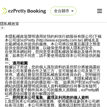
隱私權政策
×
本隱私權政策聲明適用於預約科技行銷股份有限公司(下稱
本公司)於ezPretty (http://www.ezpretty.com.tw) 網域名及
次級網域名所提供的服務。本公司將以慎重且嚴謹之態度
提供全面的保護措施，以確保使用者個人隱私的安全。
在使用本網站時，您同意受本隱私權政策條款及條件所拘
束，如果您不同意，請不要使用或取得本公司所提供的服
務。
一、適用範圍
根據以下所述，您的個人識別資料的某些部分將被揭露給
與本公司有業務合作之第三方，並可能被本公司及第三方
使用。通過註冊並同意隱私權政策和會員合約，您明確同
意本公司使用和揭露您的個人識別資料。本隱私權政策已
合併並與會員合約的條款相一致。 如果用戶對於ezPretty
網站的隱私權聲明或與個人資料相關的任何事項有疑問，
歡迎透過電子郵件與本公司的服務人員聯絡，ezPretty網
站將盡快回覆並進行解釋說明。
二、您同意本公司蒐集、處理及利用您的個人資料
1.當您與本公司網站洽辦業務、使用服務或參與本公司網
站各項活動，本公司將視業務、服務或活動性質請您提供