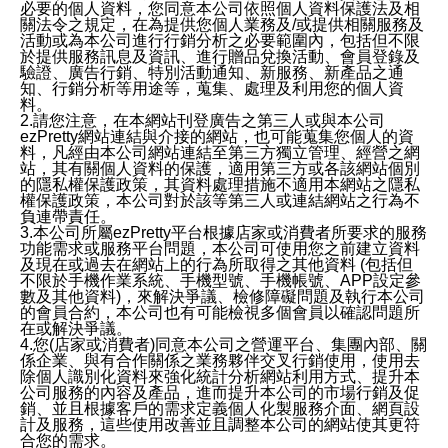
必要的個人資料，您同意本公司依照個人資料保護法及相
關法令之規定，在為提供您個人業務及/或提供相關服務及
活動或為本公司進行行銷分析之必要範圍內，包括但不限
於提供服務訊息及資訊、進行贈品兌換活動、會員登錄及
驗證、廣告行銷、特別活動通知、新服務、新產品之通
知、行銷分析等用途等，蒐集、處理及利用您的個人資
料。
2.請您注意，在本網站刊登廣告之第三人或與本公司
ezPretty網站連結與介接的網站，也可能蒐集您個人的資
料，凡經由本公司網站連結至第三方獨立管理、經營之網
站，其有關個人資料的保護，適用第三方或各該網站個別
的隱私權保護政策，其資料處理措施不適用本網站之隱私
權保護政策，本公司對於該等第三人或連結網站之行為不
負連帶責任。
3.本公司所屬ezPretty平台根據店家或消費者所要求的服務
功能需求或服務平台問題，本公司可使用您之前建立資料
及現在或過去在網站上的行為所取得之其他資料 (包括但
不限於手機作業系統、手機型號、手機帳號、APP設定參
數及其他資料)，來解決爭議、檢修障礙問題及執行本公司
的會員合約，本公司也有可能檢視多個會員以確認問題所
在或解決爭議。
4.您(店家或消費者)同意本公司之營運平台、集團內部、關
係企業、與有合作關係之業務夥伴交叉行銷使用，使用去
除個人識別化資料來強化統計分析網站利用方式、提升本
公司服務的內容及產品，進而提升本公司的市場行銷及促
銷、並且根據客戶的需求定義個人化製服務介面、網頁設
計及服務，這些使用改善並且調整本公司的網站使其更符
合您的需求。