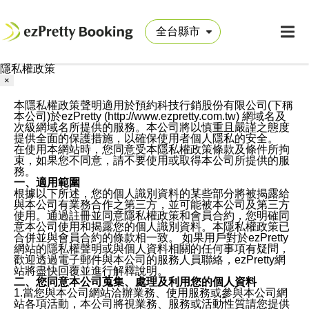
隱私權政策
×
本隱私權政策聲明適用於預約科技行銷股份有限公司(下稱
本公司)於ezPretty (http://www.ezpretty.com.tw) 網域名及
次級網域名所提供的服務。本公司將以慎重且嚴謹之態度
提供全面的保護措施，以確保使用者個人隱私的安全。
在使用本網站時，您同意受本隱私權政策條款及條件所拘
束，如果您不同意，請不要使用或取得本公司所提供的服
務。
一、適用範圍
根據以下所述，您的個人識別資料的某些部分將被揭露給
與本公司有業務合作之第三方，並可能被本公司及第三方
使用。通過註冊並同意隱私權政策和會員合約，您明確同
意本公司使用和揭露您的個人識別資料。本隱私權政策已
合併並與會員合約的條款相一致。 如果用戶對於ezPretty
網站的隱私權聲明或與個人資料相關的任何事項有疑問，
歡迎透過電子郵件與本公司的服務人員聯絡，ezPretty網
站將盡快回覆並進行解釋說明。
二、您同意本公司蒐集、處理及利用您的個人資料
1.當您與本公司網站洽辦業務、使用服務或參與本公司網
站各項活動，本公司將視業務、服務或活動性質請您提供