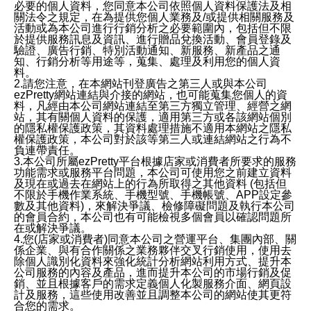
必要的個人資料，您同意本公司依照個人資料保護法及相
關法令之規定，在為提供您個人業務及/或提供相關服務及
活動或為本公司進行行銷分析之必要範圍內，包括但不限
於提供服務訊息及資訊、進行贈品兌換活動、會員登錄及
驗證、廣告行銷、特別活動通知、新服務、新產品之通
知、行銷分析等用途等，蒐集、處理及利用您的個人資
料。
2.請您注意，在本網站刊登廣告之第三人或與本公司
ezPretty網站連結與介接的網站，也可能蒐集您個人的資
料，凡經由本公司網站連結至第三方獨立管理、經營之網
站，其有關個人資料的保護，適用第三方或各該網站個別
的隱私權保護政策，其資料處理措施不適用本網站之隱私
權保護政策，本公司對於該等第三人或連結網站之行為不
負連帶責任。
3.本公司所屬ezPretty平台根據店家或消費者所要求的服務
功能需求或服務平台問題，本公司可使用您之前建立資料
及現在或過去在網站上的行為所取得之其他資料 (包括但
不限於手機作業系統、手機型號、手機帳號、APP設定參
數及其他資料)，來解決爭議、檢修障礙問題及執行本公司
的會員合約，本公司也有可能檢視多個會員以確認問題所
在或解決爭議。
4.您(店家或消費者)同意本公司之營運平台、集團內部、關
係企業、與有合作關係之業務夥伴交叉行銷使用，使用去
除個人識別化資料來強化統計分析網站利用方式、提升本
公司服務的內容及產品，進而提升本公司的市場行銷及促
銷、並且根據客戶的需求定義個人化製服務介面、網頁設
計及服務，這些使用改善並且調整本公司的網站使其更符
合您的需求。