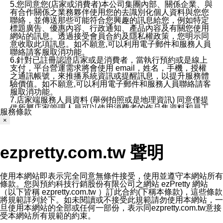
5.您同意您(店家或消費者)本公司集團內部、關係企業、與
有合作關係之業務夥伴使用您的去識別化個人資料與您您
聯絡，並傳送那些可能符合您興趣的訊息給您，例如特定
標題廣告、優惠內容、行政通知、產品內容及有關您使用
網站的訊息。透過接受會員合約及隱私權政策，您明示同
意收取此項訊息。如不願意,可以利用電子郵件和服務人員
聯絡請客服取消功能。
6.針對已註冊認證店家或是消費者，當執行預約或是線上
支付，平台營運需求將會使用 email，姓名，手機，授權
之通訊帳號，來推播系統資訊或提醒訊息，以提升服務體
驗價值。如不願意,可以利用電子郵件和服務人員聯絡請客
服取消功能。
7.店家端服務人員資料 (舉例拍照或是地理資訊) 同意僅提
供所屬店家管理人員可以使用消費者的作品集資料和員工
服務條款
打卡個人圖像行為。本公司及ezPretty平台不會做任何使
×
用。
三、本公司對您個人資料的揭露
1.基於現有服務平台的監管環境，預約科技保證不會揭露
ezpretty.com.tw 聲明
任何店家的營運資訊，且預約科技和店家均不能洩露消費
者的個人資料。然而，在某些情況下，本公司可能會因受
政府要求或法律規定，而被迫向政府或第三方提供資料。
第三方也可能非法地攔截或存取傳輸的私人通訊，或會員
使用本網站即表示完全同意無條件接受，使用並遵守本網站所有
可能濫用或誤用從本公司網站獲得的您的資料。因此，儘
條款。您與預約科技行銷股份有限公司之網站 ezPretty 網站
管本公司使用企業標準的保護措施來保護您的隱私，本公
（以下皆稱 ezpretty.com.tw ）訂此合約(下稱本條款)，這些條款
司並未承諾您的個人識別資料或私人通訊將永遠保密。
將規範詳列於下。如未閱讀或不接受此規範請勿使用本網站，一
2.根據本公司的政策，本公司不會將涉及您的個人識別資
旦使用本網站的全部或任何一部份，表示同ezpretty.com.tw意接
料出租或出售給第三方。
受本網站所有規範的約束。
3. 本公司、所屬集團、關係企業或與其合作行銷之第三方