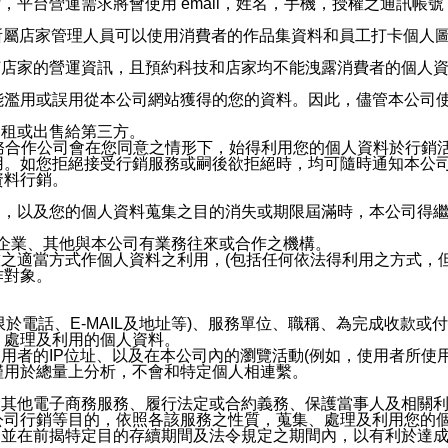
，平台營運需求將會使用 email，姓名，手機，授權之通訊
供所屬店家管理人員可以使用消費者的作品集資料和員工打卡個人圖像
何店家的營運資訊，且預約科技和店家均不能洩露消費者的個人
能濫用或誤用從本公司網站獲得的您的資料。因此，儘管本公司
出租或出售給第三方。
業務合作公司會在您同意之情形下，始得利用您的個人資料於行銷
用。如您拒絕接受行銷服務或嗣後欲拒絕時，均可隨時通知本公
資料行銷。
內，以及您的個人資料蒐集之目的消失或期限屆滿時，本公司得
係企業、其他與本公司有業務往來或合作之機構。
技之適當方式作個人資料之利用，(包括任何依法得利用之方式，
作對象。
限於電話、E-MAIL及地址等)、服務單位、職稱、為完成收款
、處理及利用的個人資料。
使用者的IP位址、以及在本公司內的瀏覽活動(例如，使用者所使
僅用於總量上分析，不會和特定個人相連繫。
及其他電子商務服務、履行法定或合約義務、保護當事人及相關
公司行銷等目的，依照各該服務之性質，蒐集、處理及利用您的
，並在前揭特定目的存續期間及法令規定之期間內，以有利於達成