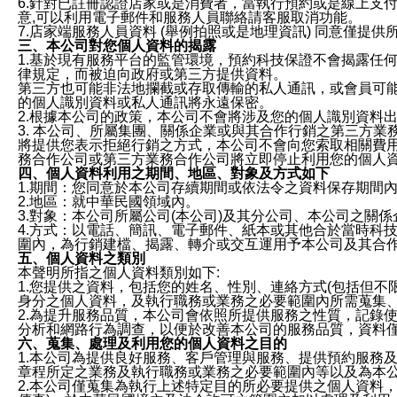
6.針對已註冊認證店家或是消費者，當執行預約或是線上支付
意,可以利用電子郵件和服務人員聯絡請客服取消功能。
7.店家端服務人員資料 (舉例拍照或是地理資訊) 同意僅提
三、本公司對您個人資料的揭露
1.基於現有服務平台的監管環境，預約科技保證不會揭露任
律規定，而被迫向政府或第三方提供資料。
第三方也可能非法地攔截或存取傳輸的私人通訊，或會員可
的個人識別資料或私人通訊將永遠保密。
2.根據本公司的政策，本公司不會將涉及您的個人識別資料
3. 本公司、所屬集團、關係企業或與其合作行銷之第三方
將提供您表示拒絕行銷之方式，本公司不會向您索取相關費
務合作公司或第三方業務合作公司將立即停止利用您的個人
四、個人資料利用之期間、地區、對象及方式如下
1.期間：您同意於本公司存續期間或依法令之資料保存期間
2.地區：就中華民國領域內。
3.對象：本公司所屬公司(本公司)及其分公司、本公司之關
4.方式：以電話、簡訊、電子郵件、紙本或其他合於當時科
圍內，為行銷建檔、揭露、轉介或交互運用予本公司及其合
五、個人資料之類別
本聲明所指之個人資料類別如下:
1.您提供之資料，包括您的姓名、性別、連絡方式(包括但不
身分之個人資料，及執行職務或業務之必要範圍內所需蒐集
2.為提升服務品質，本公司會依照所提供服務之性質，記錄
分析和網路行為調查，以便於改善本公司的服務品質，資料
六、蒐集、處理及利用您的個人資料之目的
1.本公司為提供良好服務、客戶管理與服務、提供預約服務
章程所定之業務及執行職務或業務之必要範圍內等以及為本
2.本公司僅蒐集為執行上述特定目的所必要提供之個人資料