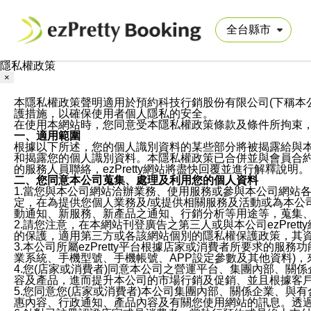
隱私權政策
×
本隱私權政策聲明適用於預約科技行銷股份有限公司(下稱本公司)於ezP
護措施，以確保使用者個人隱私的安全。
在使用本網站時，您同意受本隱私權政策條款及條件所拘束
一、適用範圍
根據以下所述，您的個人識別資料的某些部分將被揭露給與
和揭露您的個人識別資料。本隱私權政策已合併並與會員合約的
的服務人員聯絡，ezPretty網站將盡快回覆並進行解釋說明。
二、您同意本公司蒐集、處理及利用您的個人資料
1.當您與本公司網站洽辦業務、使用服務或參與本公司網站
定，在為提供您個人業務及/或提供相關服務及活動或為本
動通知、新服務、新產品之通知、行銷分析等用途等，蒐集
2.請您注意，在本網站刊登廣告之第三人或與本公司ezPr
的保護，適用第三方或各該網站個別的隱私權保護政策，其
3.本公司所屬ezPretty平台根據店家或消費者所要求的
業系統、手機型號、手機帳號、APP設定參數及其他資料)
4.您(店家或消費者)同意本公司之營運平台、集團內部、
容及產品，進而提升本公司的市場行銷及促銷、並且根據客
5.您同意您(店家或消費者)本公司集團內部、關係企業、
惠內容、行政通知、產品內容及有關您使用網站的訊息。透過