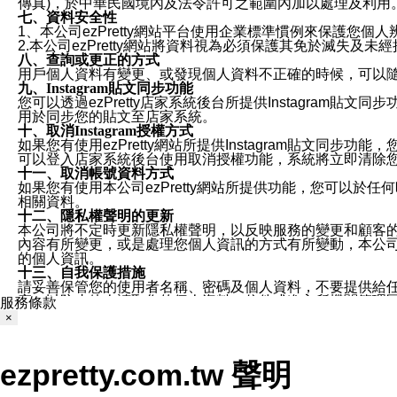
傳真)，於中華民國境內及法令許可之範圍內加以處理及利用
七、資料安全性
1、本公司ezPretty網站平台使用企業標準慣例來保護
2.本公司ezPretty網站將資料視為必須保護其免於滅
八、查詢或更正的方式
用戶個人資料有變更、或發現個人資料不正確的時候，可以隨時
九、Instagram貼文同步功能
您可以透過ezPretty店家系統後台所提供Instagram貼文同
用於同步您的貼文至店家系統。
十、取消Instagram授權方式
如果您有使用ezPretty網站所提供Instagram貼文同
可以登入店家系統後台使用取消授權功能，系統將立即清除您的
十一、取消帳號資料方式
如果您有使用本公司ezPretty網站所提供功能，您可以於任何
相關資料。
十二、隱私權聲明的更新
本公司將不定時更新隱私權聲明，以反映服務的變更和顧客的意見反
內容有所變更，或是處理您個人資訊的方式有所變動，本公司一
的個人資訊。
十三、自我保護措施
請妥善保管您的使用者名稱、密碼及個人資料，不要提供給
窗，以防止他人讀取您的個人資料、信件或進入所機關管理
服務條款
十四、傳送宣傳本站資訊或電子郵件之政策
×
您同意本公司網站，透過您所提供的郵件地址與您取得聯絡
停止接收這些資料或電子郵件。
十五、訊息通知
ezpretty.com.tw 聲明
本公司/本服務將以通知型訊息傳送重要訊息給您。即使未加
本公司/本服務傳送之通知型訊息以對您有效且重要的訊息為