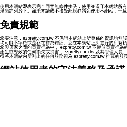
1.LINE 帳號設定的電話號碼與本公司/本服務所傳來的電話
2.該 LINE 帳號已在 LINE APP 設定中，同意接收通知型訊
使用本網站即表示完全同意無條件接受，使用並遵守本網站所有條款。您與
3.LINE 帳號未封鎖傳送訊息之 LINE 官方帳號。
規範詳列於下。如未閱讀或不接受此規範請勿使用本網站，一旦使用本
欲變更通知型訊息的設定，操作如下：
1.點選「主頁」＞「設定」
免責規範
2.點選「隱私設定」
3.點選「提供使用資料」
4.點選「LINE通知型訊息」
5.開關「接收LINE通知型訊息」
您要注意，ezpretty.com.tw 不保證本網站上所發佈
❗️關閉「接收通知型訊息」後，將不會接收到來自任何企業
均可能不準確或是存在拼寫錯誤。您在本網站上所進行的所有預訂服務均是與
您與店家之間的買賣行為中， ezpretty.com.tw 不
產生或導致的任何損失或損害，ezpretty.com.tw 及其管理
得將本網站內所列出的任何服務視為 ezpretty.com.tw 推
網站使用者的守法義務及承諾
本條款構成您與 ezPretty 間之有效契約。 本條款中如
年齡和責任
你向 ezpretty.com.tw您確認您已經達到使用本網站
網站時所產生的交易責任。