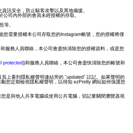
強化資訊安全，防止駭客攻擊以及異地備援。
免於公司內外部的會員未經授權的存取。
訊息等。
用此功能您需要授權本公司存取您的Instagram帳號，您的授權將僅
透過電子郵件和服務人員聯絡，本公司會盡快清除您的授權資料，或是您
。
l protected]
)和服務人員聯絡，本公司會盡快清除您的帳號和
上看到隱私權聲明連結旁的 "updated" 註記。如果聲明的
期檢視隱私權聲明，以得知 ezPretty 網站如何保護您
若您是與他人共享電腦或使用公共電腦，切記要關閉瀏覽器視
依照該資料或電子郵件所指示之方法、說明或功能連結，隨時
者，將可收到通知型訊息。