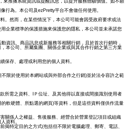
帳號，來推播系統資訊或提醒訊息，以提升服務體驗價值。如不願
行為。本公司及ezPretty平台不會做任何使用。
資料。然而，在某些情況下，本公司可能會因受政府要求或法
使用企業標準的保護措施來保護您的隱私，本公司並未承諾您
活動資訊、商品訊息或新服務等相關行銷，且於首次行銷時，
司，本公司、所屬集團、關係企業或與其合作行銷之第三方業
繼續保存、處理或利用您的個人資料。
但不限於使用於本網站或與外部合作之行銷)並於法令容許之範
或付款所需之資料、IＰ位址、及其他得以直接或間接識別使用者
用的軟硬體、所點選的網頁)等資料，但是這些資料僅供作流量
利害關係人之權益、售後服務、經營合於營業登記項目或組織
個人資料。
前揭特定目的之方式(包括但不限於電腦處理、郵寄、電話、