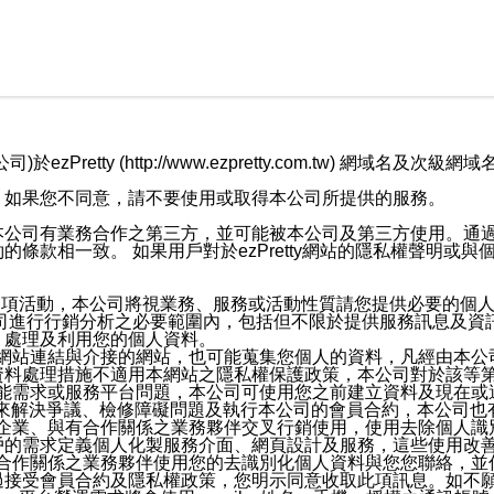
retty (http://www.ezpretty.com.tw) 網
，如果您不同意，請不要使用或取得本公司所提供的服務。
本公司有業務合作之第三方，並可能被本公司及第三方使用。通
條款相一致。 如果用戶對於ezPretty網站的隱私權聲明或
各項活動，本公司將視業務、服務或活動性質請您提供必要的個
公司進行行銷分析之必要範圍內，包括但不限於提供服務訊息及資
、處理及利用您的個人資料。
etty網站連結與介接的網站，也可能蒐集您個人的資料，凡經由
資料處理措施不適用本網站之隱私權保護政策，本公司對於該等
服務功能需求或服務平台問題，本公司可使用您之前建立資料及現在
，來解決爭議、檢修障礙問題及執行本公司的會員合約，本公司
關係企業、與有合作關係之業務夥伴交叉行銷使用，使用去除個人
戶的需求定義個人化製服務介面、網頁設計及服務，這些使用改
與有合作關係之業務夥伴使用您的去識別化個人資料與您您聯絡，
接受會員合約及隱私權政策，您明示同意收取此項訊息。如不願