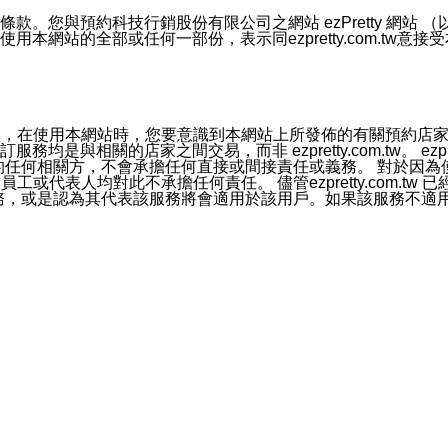
號碼比對相符。
息。
預約科技行銷股份有限公司之網站 ezPretty 網站 （以下皆稱 
網站的全部或任何一部份，表示同ezpretty.com.tw意
的資訊均無誤，在使用本網站時，您要意識到本網站上所發佈的有關預
官方帳號或認證官方帳號的通知型訊息。
相關的店家之間交易，而非 ezpretty.com.tw。 ezpr
屬於買賣行為的任何相關方，不會承擔任何直接或間接責任或義務。 
人員、員工或代表人均對此不承擔任何責任。 儘管ezpretty.co
薦的服務，或是認為其代表該服務將會適用於該用戶。如果該服務不適用於您，
有一部無效時，不影響其他條款之效力。 本條款如有未盡之處，雙方
的合法年齡。可以針對您在使用本網站時產生的任何責任，形成有約束