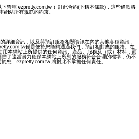
ezpretty.com.tw ）訂此合約(下稱本條款)，這些條款將
接受本網站所有規範的約束。
約店家的詳細資訊，以及與預訂服務相關資訊在內的其他各種資訊，
etty.com.tw僅是便於您能夠通過我們，預訂相對應的服務。在
對於因為使用本網站上所提供的任何資訊、產品、服務及（或）材料，而
m.tw 已經盡了適當努力確保本網站上所列的服務符合合理的標準，仍不
ezpretty.com.tw 將對此不承擔任何責任。
均應依誠實信用、平等互惠原則，共商解決之道。
力的法律責任。您理解使用本網站時及他人使用您的登錄資訊使用本