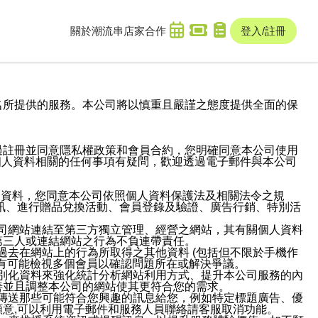
關於潮流串
店家合作
登入/註冊
域名及次級網域名所提供的服務。本公司將以慎重且嚴謹之態度提供全面的保
過註冊並同意隱私權政策和會員合約，您明確同意本公司使用
與個人資料相關的任何事項有疑問，歡迎透過電子郵件與本公司
人資料，您同意本公司依照個人資料保護法及相關法令之規
訊、進行贈品兌換活動、會員登錄及驗證、廣告行銷、特別活
本公司網站連結至第三方獨立管理、經營之網站，其有關個人資料
第三人或連結網站之行為不負連帶責任。
或過去在網站上的行為所取得之其他資料 (包括但不限於手機作
也有可能檢視多個會員以確認問題所在或解決爭議。
識別化資料來強化統計分析網站利用方式、提升本公司服務的內
善並且調整本公司的網站使其更符合您的需求。
並傳送那些可能符合您興趣的訊息給您，例如特定標題廣告、優
意,可以利用電子郵件和服務人員聯絡請客服取消功能。