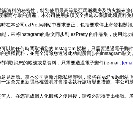
。
您個人辨認資料的秘密性，特別使用最高等級亞馬遜機房及防火牆來
失及未經授權而存取的資產，本公司使用多項安全措施以保護此類資料
在本公司ezPretty網站中要求更正，包括要求停止寄發相關
步功能，來將Instagram的貼文同步到 ezPretty 的作品集，使
步功能，您可以於任何時間取消您的 Instagram 授權，只需要
授權資料，並完全清除您透過此功能所同步的Instagram貼文
時間取消您的帳號或是資料，只需要透過電子郵件( e-mail:
[emai
應。當本公司更新此隱私權聲明，您將在 ezPretty網站 首頁
定會先更新隱私權聲明才會接著執行該項變更措施。本公司鼓勵您定
任何人。在您完成個人化服務之使用後，請務必記得登出帳號。
區。
並傳送或宣傳本網站各項服務之資料或電子郵件供您參考。您能
入本公司/本服務好友，您仍可接收到通知型訊息。
限，以廣告或其他目的的訊息皆不會被傳送。滿足以下三個條件