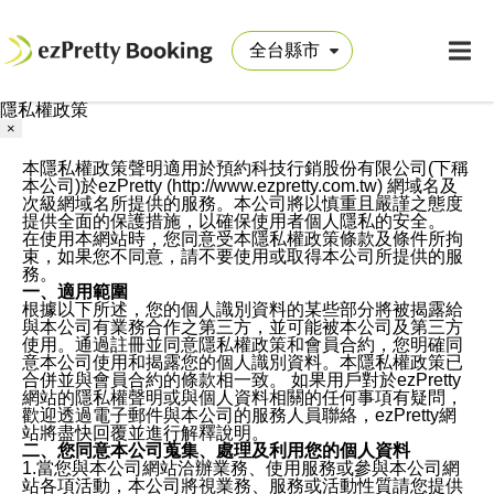
隱私權政策
×
本隱私權政策聲明適用於預約科技行銷股份有限公司(下稱
本公司)於ezPretty (http://www.ezpretty.com.tw) 網域名及
次級網域名所提供的服務。本公司將以慎重且嚴謹之態度
提供全面的保護措施，以確保使用者個人隱私的安全。
在使用本網站時，您同意受本隱私權政策條款及條件所拘
束，如果您不同意，請不要使用或取得本公司所提供的服
務。
一、適用範圍
根據以下所述，您的個人識別資料的某些部分將被揭露給
與本公司有業務合作之第三方，並可能被本公司及第三方
使用。通過註冊並同意隱私權政策和會員合約，您明確同
意本公司使用和揭露您的個人識別資料。本隱私權政策已
合併並與會員合約的條款相一致。 如果用戶對於ezPretty
網站的隱私權聲明或與個人資料相關的任何事項有疑問，
歡迎透過電子郵件與本公司的服務人員聯絡，ezPretty網
站將盡快回覆並進行解釋說明。
二、您同意本公司蒐集、處理及利用您的個人資料
1.當您與本公司網站洽辦業務、使用服務或參與本公司網
站各項活動，本公司將視業務、服務或活動性質請您提供