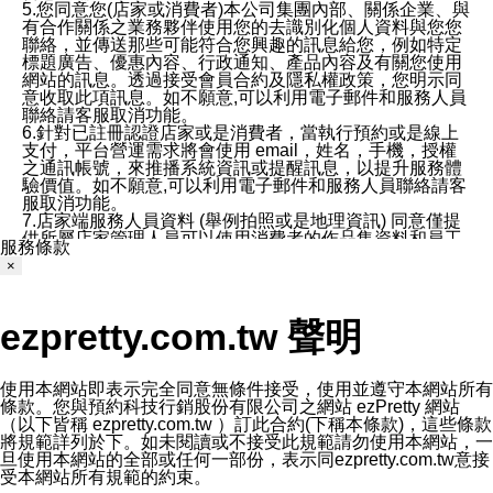
5.您同意您(店家或消費者)本公司集團內部、關係企業、與
有合作關係之業務夥伴使用您的去識別化個人資料與您您
聯絡，並傳送那些可能符合您興趣的訊息給您，例如特定
標題廣告、優惠內容、行政通知、產品內容及有關您使用
網站的訊息。透過接受會員合約及隱私權政策，您明示同
意收取此項訊息。如不願意,可以利用電子郵件和服務人員
聯絡請客服取消功能。
6.針對已註冊認證店家或是消費者，當執行預約或是線上
支付，平台營運需求將會使用 email，姓名，手機，授權
之通訊帳號，來推播系統資訊或提醒訊息，以提升服務體
驗價值。如不願意,可以利用電子郵件和服務人員聯絡請客
服取消功能。
7.店家端服務人員資料 (舉例拍照或是地理資訊) 同意僅提
供所屬店家管理人員可以使用消費者的作品集資料和員工
服務條款
打卡個人圖像行為。本公司及ezPretty平台不會做任何使
×
用。
三、本公司對您個人資料的揭露
1.基於現有服務平台的監管環境，預約科技保證不會揭露
ezpretty.com.tw 聲明
任何店家的營運資訊，且預約科技和店家均不能洩露消費
者的個人資料。然而，在某些情況下，本公司可能會因受
政府要求或法律規定，而被迫向政府或第三方提供資料。
第三方也可能非法地攔截或存取傳輸的私人通訊，或會員
使用本網站即表示完全同意無條件接受，使用並遵守本網站所有
可能濫用或誤用從本公司網站獲得的您的資料。因此，儘
條款。您與預約科技行銷股份有限公司之網站 ezPretty 網站
管本公司使用企業標準的保護措施來保護您的隱私，本公
（以下皆稱 ezpretty.com.tw ）訂此合約(下稱本條款)，這些條款
司並未承諾您的個人識別資料或私人通訊將永遠保密。
將規範詳列於下。如未閱讀或不接受此規範請勿使用本網站，一
2.根據本公司的政策，本公司不會將涉及您的個人識別資
旦使用本網站的全部或任何一部份，表示同ezpretty.com.tw意接
料出租或出售給第三方。
受本網站所有規範的約束。
3. 本公司、所屬集團、關係企業或與其合作行銷之第三方