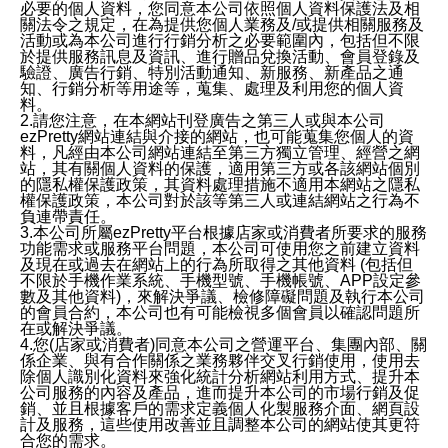
必要的個人資料，您同意本公司依照個人資料保護法及相
關法令之規定，在為提供您個人業務及/或提供相關服務及
活動或為本公司進行行銷分析之必要範圍內，包括但不限
於提供服務訊息及資訊、進行贈品兌換活動、會員登錄及
驗證、廣告行銷、特別活動通知、新服務、新產品之通
知、行銷分析等用途等，蒐集、處理及利用您的個人資
料。
2.請您注意，在本網站刊登廣告之第三人或與本公司
ezPretty網站連結與介接的網站，也可能蒐集您個人的資
料，凡經由本公司網站連結至第三方獨立管理、經營之網
站，其有關個人資料的保護，適用第三方或各該網站個別
的隱私權保護政策，其資料處理措施不適用本網站之隱私
權保護政策，本公司對於該等第三人或連結網站之行為不
負連帶責任。
3.本公司所屬ezPretty平台根據店家或消費者所要求的服務
功能需求或服務平台問題，本公司可使用您之前建立資料
及現在或過去在網站上的行為所取得之其他資料 (包括但
不限於手機作業系統、手機型號、手機帳號、APP設定參
數及其他資料)，來解決爭議、檢修障礙問題及執行本公司
的會員合約，本公司也有可能檢視多個會員以確認問題所
在或解決爭議。
4.您(店家或消費者)同意本公司之營運平台、集團內部、關
係企業、與有合作關係之業務夥伴交叉行銷使用，使用去
除個人識別化資料來強化統計分析網站利用方式、提升本
公司服務的內容及產品，進而提升本公司的市場行銷及促
銷、並且根據客戶的需求定義個人化製服務介面、網頁設
計及服務，這些使用改善並且調整本公司的網站使其更符
合您的需求。