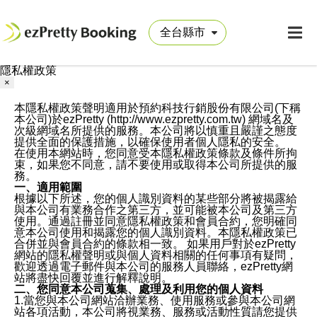
隱私權政策
×
本隱私權政策聲明適用於預約科技行銷股份有限公司(下稱
本公司)於ezPretty (http://www.ezpretty.com.tw) 網域名及
次級網域名所提供的服務。本公司將以慎重且嚴謹之態度
提供全面的保護措施，以確保使用者個人隱私的安全。
在使用本網站時，您同意受本隱私權政策條款及條件所拘
束，如果您不同意，請不要使用或取得本公司所提供的服
務。
一、適用範圍
根據以下所述，您的個人識別資料的某些部分將被揭露給
與本公司有業務合作之第三方，並可能被本公司及第三方
使用。通過註冊並同意隱私權政策和會員合約，您明確同
意本公司使用和揭露您的個人識別資料。本隱私權政策已
合併並與會員合約的條款相一致。 如果用戶對於ezPretty
網站的隱私權聲明或與個人資料相關的任何事項有疑問，
歡迎透過電子郵件與本公司的服務人員聯絡，ezPretty網
站將盡快回覆並進行解釋說明。
二、您同意本公司蒐集、處理及利用您的個人資料
1.當您與本公司網站洽辦業務、使用服務或參與本公司網
站各項活動，本公司將視業務、服務或活動性質請您提供