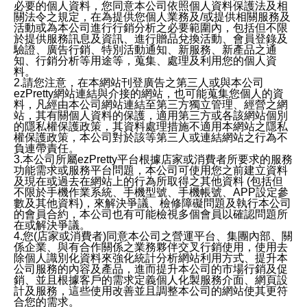
必要的個人資料，您同意本公司依照個人資料保護法及相
關法令之規定，在為提供您個人業務及/或提供相關服務及
活動或為本公司進行行銷分析之必要範圍內，包括但不限
於提供服務訊息及資訊、進行贈品兌換活動、會員登錄及
驗證、廣告行銷、特別活動通知、新服務、新產品之通
知、行銷分析等用途等，蒐集、處理及利用您的個人資
料。
2.請您注意，在本網站刊登廣告之第三人或與本公司
ezPretty網站連結與介接的網站，也可能蒐集您個人的資
料，凡經由本公司網站連結至第三方獨立管理、經營之網
站，其有關個人資料的保護，適用第三方或各該網站個別
的隱私權保護政策，其資料處理措施不適用本網站之隱私
權保護政策，本公司對於該等第三人或連結網站之行為不
負連帶責任。
3.本公司所屬ezPretty平台根據店家或消費者所要求的服務
功能需求或服務平台問題，本公司可使用您之前建立資料
及現在或過去在網站上的行為所取得之其他資料 (包括但
不限於手機作業系統、手機型號、手機帳號、APP設定參
數及其他資料)，來解決爭議、檢修障礙問題及執行本公司
的會員合約，本公司也有可能檢視多個會員以確認問題所
在或解決爭議。
4.您(店家或消費者)同意本公司之營運平台、集團內部、關
係企業、與有合作關係之業務夥伴交叉行銷使用，使用去
除個人識別化資料來強化統計分析網站利用方式、提升本
公司服務的內容及產品，進而提升本公司的市場行銷及促
銷、並且根據客戶的需求定義個人化製服務介面、網頁設
計及服務，這些使用改善並且調整本公司的網站使其更符
合您的需求。