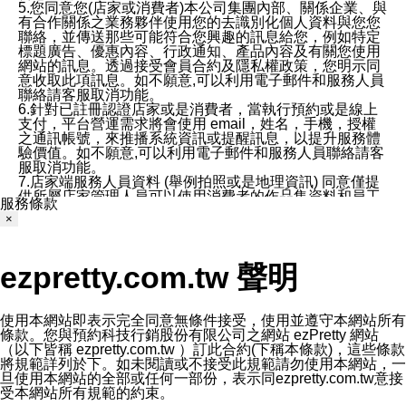
5.您同意您(店家或消費者)本公司集團內部、關係企業、與
有合作關係之業務夥伴使用您的去識別化個人資料與您您
聯絡，並傳送那些可能符合您興趣的訊息給您，例如特定
標題廣告、優惠內容、行政通知、產品內容及有關您使用
網站的訊息。透過接受會員合約及隱私權政策，您明示同
意收取此項訊息。如不願意,可以利用電子郵件和服務人員
聯絡請客服取消功能。
6.針對已註冊認證店家或是消費者，當執行預約或是線上
支付，平台營運需求將會使用 email，姓名，手機，授權
之通訊帳號，來推播系統資訊或提醒訊息，以提升服務體
驗價值。如不願意,可以利用電子郵件和服務人員聯絡請客
服取消功能。
7.店家端服務人員資料 (舉例拍照或是地理資訊) 同意僅提
供所屬店家管理人員可以使用消費者的作品集資料和員工
服務條款
打卡個人圖像行為。本公司及ezPretty平台不會做任何使
×
用。
三、本公司對您個人資料的揭露
1.基於現有服務平台的監管環境，預約科技保證不會揭露
ezpretty.com.tw 聲明
任何店家的營運資訊，且預約科技和店家均不能洩露消費
者的個人資料。然而，在某些情況下，本公司可能會因受
政府要求或法律規定，而被迫向政府或第三方提供資料。
第三方也可能非法地攔截或存取傳輸的私人通訊，或會員
使用本網站即表示完全同意無條件接受，使用並遵守本網站所有
可能濫用或誤用從本公司網站獲得的您的資料。因此，儘
條款。您與預約科技行銷股份有限公司之網站 ezPretty 網站
管本公司使用企業標準的保護措施來保護您的隱私，本公
（以下皆稱 ezpretty.com.tw ）訂此合約(下稱本條款)，這些條款
司並未承諾您的個人識別資料或私人通訊將永遠保密。
將規範詳列於下。如未閱讀或不接受此規範請勿使用本網站，一
2.根據本公司的政策，本公司不會將涉及您的個人識別資
旦使用本網站的全部或任何一部份，表示同ezpretty.com.tw意接
料出租或出售給第三方。
受本網站所有規範的約束。
3. 本公司、所屬集團、關係企業或與其合作行銷之第三方