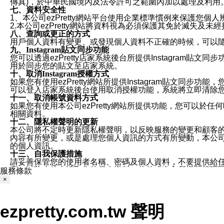
傳真)，於中華民國境內及法令許可之範圍內加以處理及利用
七、資料安全性
1、本公司ezPretty網站平台使用企業標準慣例來保護
2.本公司ezPretty網站將資料視為必須保護其免於滅
八、查詢或更正的方式
用戶個人資料有變更、或發現個人資料不正確的時候，可以隨時
九、Instagram貼文同步功能
您可以透過ezPretty店家系統後台所提供Instagram貼文同
用於同步您的貼文至店家系統。
十、取消Instagram授權方式
如果您有使用ezPretty網站所提供Instagram貼文同
可以登入店家系統後台使用取消授權功能，系統將立即清除您的
十一、取消帳號資料方式
如果您有使用本公司ezPretty網站所提供功能，您可以於任何
相關資料。
十二、隱私權聲明的更新
本公司將不定時更新隱私權聲明，以反映服務的變更和顧客的意見反
內容有所變更，或是處理您個人資訊的方式有所變動，本公司一
的個人資訊。
十三、自我保護措施
請妥善保管您的使用者名稱、密碼及個人資料，不要提供給
窗，以防止他人讀取您的個人資料、信件或進入所機關管理
服務條款
十四、傳送宣傳本站資訊或電子郵件之政策
×
您同意本公司網站，透過您所提供的郵件地址與您取得聯絡
停止接收這些資料或電子郵件。
十五、訊息通知
ezpretty.com.tw 聲明
本公司/本服務將以通知型訊息傳送重要訊息給您。即使未加
本公司/本服務傳送之通知型訊息以對您有效且重要的訊息為