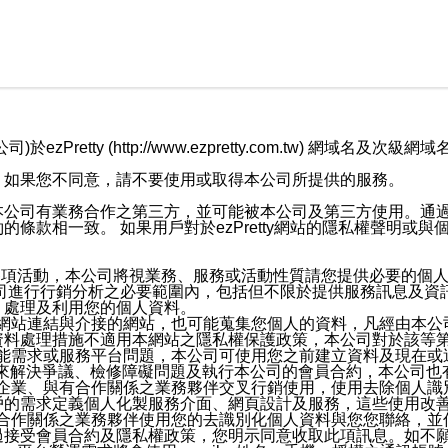
retty (http://www.ezpretty.com.tw) 網
，如果您不同意，請不要使用或取得本公司所提供的服務。
本公司有業務合作之第三方，並可能被本公司及第三方使用。通
條款相一致。 如果用戶對於ezPretty網站的隱私權聲明或
各項活動，本公司將視業務、服務或活動性質請您提供必要的個
公司進行行銷分析之必要範圍內，包括但不限於提供服務訊息及資
、處理及利用您的個人資料。
etty網站連結與介接的網站，也可能蒐集您個人的資料，凡經由
資料處理措施不適用本網站之隱私權保護政策，本公司對於該等
服務功能需求或服務平台問題，本公司可使用您之前建立資料及現在
，來解決爭議、檢修障礙問題及執行本公司的會員合約，本公司
關係企業、與有合作關係之業務夥伴交叉行銷使用，使用去除個人
戶的需求定義個人化製服務介面、網頁設計及服務，這些使用改
與有合作關係之業務夥伴使用您的去識別化個人資料與您您聯絡，
接受會員合約及隱私權政策，您明示同意收取此項訊息。如不願