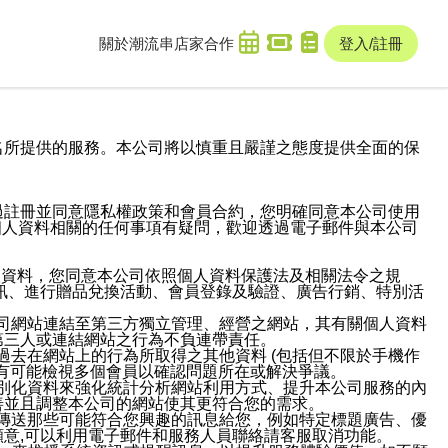
關於潮流串
店家合作
登入/註冊
域名及次級網域名所提供的服務。本公司將以慎重且嚴謹之態度提供全面的保
過註冊並同意隱私權政策和會員合約，您明確同意本公司使用
與個人資料相關的任何事項有疑問，歡迎透過電子郵件與本公司
人資料，您同意本公司依照個人資料保護法及相關法令之規
訊、進行贈品兌換活動、會員登錄及驗證、廣告行銷、特別活
本公司網站連結至第三方獨立管理、經營之網站，其有關個人資料
第三人或連結網站之行為不負連帶責任。
或過去在網站上的行為所取得之其他資料 (包括但不限於手機作
也有可能檢視多個會員以確認問題所在或解決爭議。
識別化資料來強化統計分析網站利用方式、提升本公司服務的內
善並且調整本公司的網站使其更符合您的需求。
並傳送那些可能符合您興趣的訊息給您，例如特定標題廣告、優
意,可以利用電子郵件和服務人員聯絡請客服取消功能。