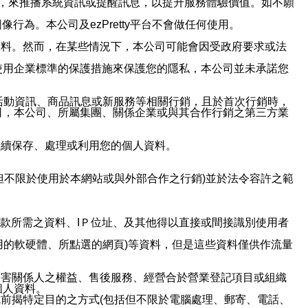
帳號，來推播系統資訊或提醒訊息，以提升服務體驗價值。如不願
行為。本公司及ezPretty平台不會做任何使用。
資料。然而，在某些情況下，本公司可能會因受政府要求或法
使用企業標準的保護措施來保護您的隱私，本公司並未承諾您
活動資訊、商品訊息或新服務等相關行銷，且於首次行銷時，
司，本公司、所屬集團、關係企業或與其合作行銷之第三方業
繼續保存、處理或利用您的個人資料。
但不限於使用於本網站或與外部合作之行銷)並於法令容許之範
或付款所需之資料、IＰ位址、及其他得以直接或間接識別使用者
用的軟硬體、所點選的網頁)等資料，但是這些資料僅供作流量
利害關係人之權益、售後服務、經營合於營業登記項目或組織
個人資料。
前揭特定目的之方式(包括但不限於電腦處理、郵寄、電話、