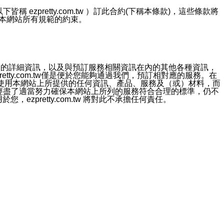
ezpretty.com.tw ）訂此合約(下稱本條款)，這些條款將
接受本網站所有規範的約束。
約店家的詳細資訊，以及與預訂服務相關資訊在內的其他各種資訊，
etty.com.tw僅是便於您能夠通過我們，預訂相對應的服務。在
對於因為使用本網站上所提供的任何資訊、產品、服務及（或）材料，而
m.tw 已經盡了適當努力確保本網站上所列的服務符合合理的標準，仍不
ezpretty.com.tw 將對此不承擔任何責任。
均應依誠實信用、平等互惠原則，共商解決之道。
力的法律責任。您理解使用本網站時及他人使用您的登錄資訊使用本