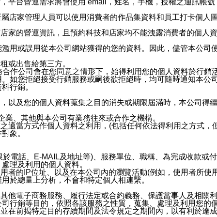
，平台營運需求將會使用 email，姓名，手機，授權之通訊
供所屬店家管理人員可以使用消費者的作品集資料和員工打卡個人圖像
何店家的營運資訊，且預約科技和店家均不能洩露消費者的個人
能濫用或誤用從本公司網站獲得的您的資料。因此，儘管本公司
出租或出售給第三方。
業務合作公司會在您同意之情形下，始得利用您的個人資料於行銷
用。如您拒絕接受行銷服務或嗣後欲拒絕時，均可隨時通知本公
資料行銷。
內，以及您的個人資料蒐集之目的消失或期限屆滿時，本公司得
係企業、其他與本公司有業務往來或合作之機構。
技之適當方式作個人資料之利用，(包括任何依法得利用之方式，
作對象。
限於電話、E-MAIL及地址等)、服務單位、職稱、為完成收款
、處理及利用的個人資料。
使用者的IP位址、以及在本公司內的瀏覽活動(例如，使用者所使
僅用於總量上分析，不會和特定個人相連繫。
及其他電子商務服務、履行法定或合約義務、保護當事人及相關
公司行銷等目的，依照各該服務之性質，蒐集、處理及利用您的
，並在前揭特定目的存續期間及法令規定之期間內，以有利於達成