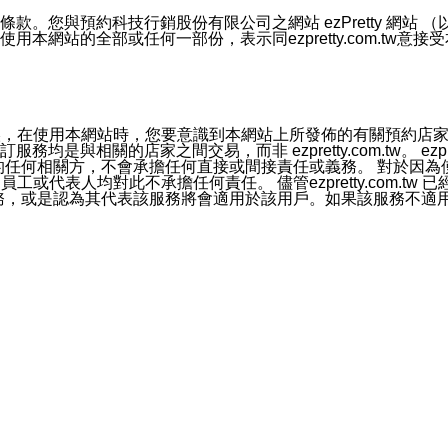
號碼比對相符。
息。
預約科技行銷股份有限公司之網站 ezPretty 網站 （以下皆稱 
網站的全部或任何一部份，表示同ezpretty.com.tw意
的資訊均無誤，在使用本網站時，您要意識到本網站上所發佈的有關預
官方帳號或認證官方帳號的通知型訊息。
相關的店家之間交易，而非 ezpretty.com.tw。 ezpr
屬於買賣行為的任何相關方，不會承擔任何直接或間接責任或義務。 
人員、員工或代表人均對此不承擔任何責任。 儘管ezpretty.co
薦的服務，或是認為其代表該服務將會適用於該用戶。如果該服務不適用於您，
有一部無效時，不影響其他條款之效力。 本條款如有未盡之處，雙方
的合法年齡。可以針對您在使用本網站時產生的任何責任，形成有約束