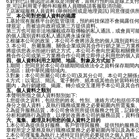
6.針對已註冊認證店家或是消費者，當執行預約或是線上支付
意,可以利用電子郵件和服務人員聯絡請客服取消功能。
7.店家端服務人員資料 (舉例拍照或是地理資訊) 同意僅提
三、本公司對您個人資料的揭露
1.基於現有服務平台的監管環境，預約科技保證不會揭露任
律規定，而被迫向政府或第三方提供資料。
第三方也可能非法地攔截或存取傳輸的私人通訊，或會員可
的個人識別資料或私人通訊將永遠保密。
2.根據本公司的政策，本公司不會將涉及您的個人識別資料
3. 本公司、所屬集團、關係企業或與其合作行銷之第三方
將提供您表示拒絕行銷之方式，本公司不會向您索取相關費
務合作公司或第三方業務合作公司將立即停止利用您的個人
四、個人資料利用之期間、地區、對象及方式如下
1.期間：您同意於本公司存續期間或依法令之資料保存期間
2.地區：就中華民國領域內。
3.對象：本公司所屬公司(本公司)及其分公司、本公司之關
4.方式：以電話、簡訊、電子郵件、紙本或其他合於當時科
圍內，為行銷建檔、揭露、轉介或交互運用予本公司及其合
五、個人資料之類別
本聲明所指之個人資料類別如下:
1.您提供之資料，包括您的姓名、性別、連絡方式(包括但不
身分之個人資料，及執行職務或業務之必要範圍內所需蒐集
2.為提升服務品質，本公司會依照所提供服務之性質，記錄
分析和網路行為調查，以便於改善本公司的服務品質，資料
六、蒐集、處理及利用您的個人資料之目的
1.本公司為提供良好服務、客戶管理與服務、提供預約服務
章程所定之業務及執行職務或業務之必要範圍內等以及為本
2.本公司僅蒐集為執行上述特定目的所必要提供之個人資料