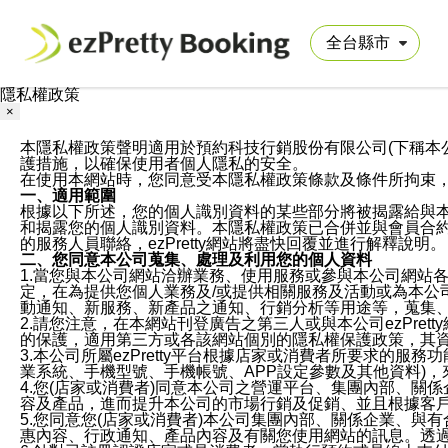
隱私權政策
×
本隱私權政策聲明適用於預約科技行銷股份有限公司(下稱本公司)於ezP
護措施，以確保使用者個人隱私的安全。
在使用本網站時，您同意受本隱私權政策條款及條件所拘束
一、適用範圍
根據以下所述，您的個人識別資料的某些部分將被揭露給與
和揭露您的個人識別資料。本隱私權政策已合併並與會員合約的
的服務人員聯絡，ezPretty網站將盡快回覆並進行解釋說明。
二、您同意本公司蒐集、處理及利用您的個人資料
1.當您與本公司網站洽辦業務、使用服務或參與本公司網站
定，在為提供您個人業務及/或提供相關服務及活動或為本
動通知、新服務、新產品之通知、行銷分析等用途等，蒐集
2.請您注意，在本網站刊登廣告之第三人或與本公司ezPr
的保護，適用第三方或各該網站個別的隱私權保護政策，其
3.本公司所屬ezPretty平台根據店家或消費者所要求的
業系統、手機型號、手機帳號、APP設定參數及其他資料)
4.您(店家或消費者)同意本公司之營運平台、集團內部、
容及產品，進而提升本公司的市場行銷及促銷、並且根據客
5.您同意您(店家或消費者)本公司集團內部、關係企業、
惠內容、行政通知、產品內容及有關您使用網站的訊息。透過