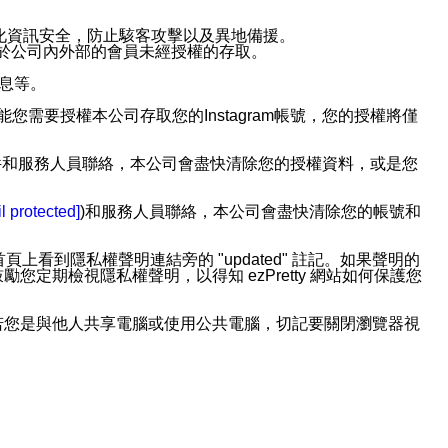
強化資訊安全，防止駭客攻擊以及異地備援。
免於公司內外部的會員未經授權的存取。
訊息等。
用此功能您需要授權本公司存取您的Instagram帳號，您的授權將僅
透過電子郵件和服務人員聯絡，本公司會盡快清除您的授權資料，或是您
。
l protected]
)和服務人員聯絡，本公司會盡快清除您的帳號和
上看到隱私權聲明連結旁的 "updated" 註記。如果聲明的
期檢視隱私權聲明，以得知 ezPretty 網站如何保護您
若您是與他人共享電腦或使用公共電腦，切記要關閉瀏覽器視
依照該資料或電子郵件所指示之方法、說明或功能連結，隨時
者，將可收到通知型訊息。