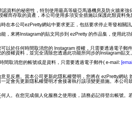
。
您個人辨認資料的秘密性，特別使用最高等級亞馬遜機房及防火牆來
失及未經授權而存取的資產，本公司使用多項安全措施以保護此類資料
在本公司ezPretty網站中要求更正，包括要求停止寄發相關
步功能，來將Instagram的貼文同步到 ezPretty 的作品集，使
步功能，您可以於任何時間取消您的 Instagram 授權，只需要
授權資料，並完全清除您透過此功能所同步的Instagram貼文
時間取消您的帳號或是資料，只需要透過電子郵件( e-mail:
[emai
應。當本公司更新此隱私權聲明，您將在 ezPretty網站 首頁
定會先更新隱私權聲明才會接著執行該項變更措施。本公司鼓勵您定
任何人。在您完成個人化服務之使用後，請務必記得登出帳號。
區。
並傳送或宣傳本網站各項服務之資料或電子郵件供您參考。您能
入本公司/本服務好友，您仍可接收到通知型訊息。
限，以廣告或其他目的的訊息皆不會被傳送。滿足以下三個條件