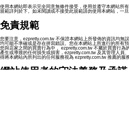
1.LINE 帳號設定的電話號碼與本公司/本服務所傳來的電話
2.該 LINE 帳號已在 LINE APP 設定中，同意接收通知型訊
使用本網站即表示完全同意無條件接受，使用並遵守本網站所有條款。您與
3.LINE 帳號未封鎖傳送訊息之 LINE 官方帳號。
規範詳列於下。如未閱讀或不接受此規範請勿使用本網站，一旦使用本
欲變更通知型訊息的設定，操作如下：
1.點選「主頁」＞「設定」
免責規範
2.點選「隱私設定」
3.點選「提供使用資料」
4.點選「LINE通知型訊息」
5.開關「接收LINE通知型訊息」
您要注意，ezpretty.com.tw 不保證本網站上所發佈
❗️關閉「接收通知型訊息」後，將不會接收到來自任何企業
均可能不準確或是存在拼寫錯誤。您在本網站上所進行的所有預訂服務均是與
您與店家之間的買賣行為中， ezpretty.com.tw 不
產生或導致的任何損失或損害，ezpretty.com.tw 及其管理
得將本網站內所列出的任何服務視為 ezpretty.com.tw 推
網站使用者的守法義務及承諾
本條款構成您與 ezPretty 間之有效契約。 本條款中如
年齡和責任
你向 ezpretty.com.tw您確認您已經達到使用本網站
網站時所產生的交易責任。