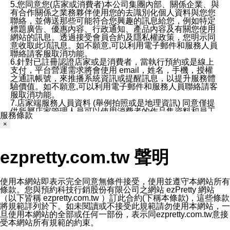
5.您同意您(店家或消費者)本公司集團內部、關係企業、與
有合作關係之業務夥伴使用您的去識別化個人資料與您您
聯絡，並傳送那些可能符合您興趣的訊息給您，例如特定
標題廣告、優惠內容、行政通知、產品內容及有關您使用
網站的訊息。透過接受會員合約及隱私權政策，您明示同
意收取此項訊息。如不願意,可以利用電子郵件和服務人員
聯絡請客服取消功能。
6.針對已註冊認證店家或是消費者，當執行預約或是線上
支付，平台營運需求將會使用 email，姓名，手機，授權
之通訊帳號，來推播系統資訊或提醒訊息，以提升服務體
驗價值。如不願意,可以利用電子郵件和服務人員聯絡請客
服取消功能。
7.店家端服務人員資料 (舉例拍照或是地理資訊) 同意僅提
供所屬店家管理人員可以使用消費者的作品集資料和員工
服務條款
打卡個人圖像行為。本公司及ezPretty平台不會做任何使
×
用。
三、本公司對您個人資料的揭露
1.基於現有服務平台的監管環境，預約科技保證不會揭露
ezpretty.com.tw 聲明
任何店家的營運資訊，且預約科技和店家均不能洩露消費
者的個人資料。然而，在某些情況下，本公司可能會因受
政府要求或法律規定，而被迫向政府或第三方提供資料。
第三方也可能非法地攔截或存取傳輸的私人通訊，或會員
使用本網站即表示完全同意無條件接受，使用並遵守本網站所有
可能濫用或誤用從本公司網站獲得的您的資料。因此，儘
條款。您與預約科技行銷股份有限公司之網站 ezPretty 網站
管本公司使用企業標準的保護措施來保護您的隱私，本公
（以下皆稱 ezpretty.com.tw ）訂此合約(下稱本條款)，這些條款
司並未承諾您的個人識別資料或私人通訊將永遠保密。
將規範詳列於下。如未閱讀或不接受此規範請勿使用本網站，一
2.根據本公司的政策，本公司不會將涉及您的個人識別資
旦使用本網站的全部或任何一部份，表示同ezpretty.com.tw意接
料出租或出售給第三方。
受本網站所有規範的約束。
3. 本公司、所屬集團、關係企業或與其合作行銷之第三方