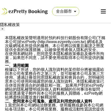
隱私權政策
×
本隱私權政策聲明適用於預約科技行銷股份有限公司(下稱
本公司)於ezPretty (http://www.ezpretty.com.tw) 網域名及
次級網域名所提供的服務。本公司將以慎重且嚴謹之態度
提供全面的保護措施，以確保使用者個人隱私的安全。
在使用本網站時，您同意受本隱私權政策條款及條件所拘
束，如果您不同意，請不要使用或取得本公司所提供的服
務。
一、適用範圍
根據以下所述，您的個人識別資料的某些部分將被揭露給
與本公司有業務合作之第三方，並可能被本公司及第三方
使用。通過註冊並同意隱私權政策和會員合約，您明確同
意本公司使用和揭露您的個人識別資料。本隱私權政策已
合併並與會員合約的條款相一致。 如果用戶對於ezPretty
網站的隱私權聲明或與個人資料相關的任何事項有疑問，
歡迎透過電子郵件與本公司的服務人員聯絡，ezPretty網
站將盡快回覆並進行解釋說明。
二、您同意本公司蒐集、處理及利用您的個人資料
1.當您與本公司網站洽辦業務、使用服務或參與本公司網
站各項活動，本公司將視業務、服務或活動性質請您提供