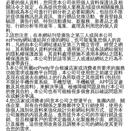
必要的個人資料，您同意本公司依照個人資料保護法及相
關法令之規定，在為提供您個人業務及/或提供相關服務及
活動或為本公司進行行銷分析之必要範圍內，包括但不限
於提供服務訊息及資訊、進行贈品兌換活動、會員登錄及
驗證、廣告行銷、特別活動通知、新服務、新產品之通
知、行銷分析等用途等，蒐集、處理及利用您的個人資
料。
2.請您注意，在本網站刊登廣告之第三人或與本公司
ezPretty網站連結與介接的網站，也可能蒐集您個人的資
料，凡經由本公司網站連結至第三方獨立管理、經營之網
站，其有關個人資料的保護，適用第三方或各該網站個別
的隱私權保護政策，其資料處理措施不適用本網站之隱私
權保護政策，本公司對於該等第三人或連結網站之行為不
負連帶責任。
3.本公司所屬ezPretty平台根據店家或消費者所要求的服務
功能需求或服務平台問題，本公司可使用您之前建立資料
及現在或過去在網站上的行為所取得之其他資料 (包括但
不限於手機作業系統、手機型號、手機帳號、APP設定參
數及其他資料)，來解決爭議、檢修障礙問題及執行本公司
的會員合約，本公司也有可能檢視多個會員以確認問題所
在或解決爭議。
4.您(店家或消費者)同意本公司之營運平台、集團內部、關
係企業、與有合作關係之業務夥伴交叉行銷使用，使用去
除個人識別化資料來強化統計分析網站利用方式、提升本
公司服務的內容及產品，進而提升本公司的市場行銷及促
銷、並且根據客戶的需求定義個人化製服務介面、網頁設
計及服務，這些使用改善並且調整本公司的網站使其更符
合您的需求。