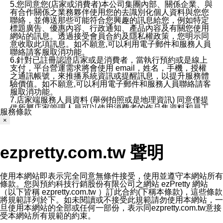
5.您同意您(店家或消費者)本公司集團內部、關係企業、與
有合作關係之業務夥伴使用您的去識別化個人資料與您您
聯絡，並傳送那些可能符合您興趣的訊息給您，例如特定
標題廣告、優惠內容、行政通知、產品內容及有關您使用
網站的訊息。透過接受會員合約及隱私權政策，您明示同
意收取此項訊息。如不願意,可以利用電子郵件和服務人員
聯絡請客服取消功能。
6.針對已註冊認證店家或是消費者，當執行預約或是線上
支付，平台營運需求將會使用 email，姓名，手機，授權
之通訊帳號，來推播系統資訊或提醒訊息，以提升服務體
驗價值。如不願意,可以利用電子郵件和服務人員聯絡請客
服取消功能。
7.店家端服務人員資料 (舉例拍照或是地理資訊) 同意僅提
供所屬店家管理人員可以使用消費者的作品集資料和員工
服務條款
打卡個人圖像行為。本公司及ezPretty平台不會做任何使
×
用。
三、本公司對您個人資料的揭露
1.基於現有服務平台的監管環境，預約科技保證不會揭露
ezpretty.com.tw 聲明
任何店家的營運資訊，且預約科技和店家均不能洩露消費
者的個人資料。然而，在某些情況下，本公司可能會因受
政府要求或法律規定，而被迫向政府或第三方提供資料。
第三方也可能非法地攔截或存取傳輸的私人通訊，或會員
使用本網站即表示完全同意無條件接受，使用並遵守本網站所有
可能濫用或誤用從本公司網站獲得的您的資料。因此，儘
條款。您與預約科技行銷股份有限公司之網站 ezPretty 網站
管本公司使用企業標準的保護措施來保護您的隱私，本公
（以下皆稱 ezpretty.com.tw ）訂此合約(下稱本條款)，這些條款
司並未承諾您的個人識別資料或私人通訊將永遠保密。
將規範詳列於下。如未閱讀或不接受此規範請勿使用本網站，一
2.根據本公司的政策，本公司不會將涉及您的個人識別資
旦使用本網站的全部或任何一部份，表示同ezpretty.com.tw意接
料出租或出售給第三方。
受本網站所有規範的約束。
3. 本公司、所屬集團、關係企業或與其合作行銷之第三方