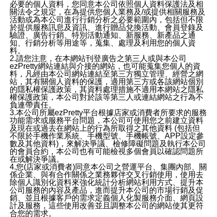
必要的個人資料，您同意本公司依照個人資料保護法及相
關法令之規定，在為提供您個人業務及/或提供相關服務及
活動或為本公司進行行銷分析之必要範圍內，包括但不限
於提供服務訊息及資訊、進行贈品兌換活動、會員登錄及
驗證、廣告行銷、特別活動通知、新服務、新產品之通
知、行銷分析等用途等，蒐集、處理及利用您的個人資
料。
2.請您注意，在本網站刊登廣告之第三人或與本公司
ezPretty網站連結與介接的網站，也可能蒐集您個人的資
料，凡經由本公司網站連結至第三方獨立管理、經營之網
站，其有關個人資料的保護，適用第三方或各該網站個別
的隱私權保護政策，其資料處理措施不適用本網站之隱私
權保護政策，本公司對於該等第三人或連結網站之行為不
負連帶責任。
3.本公司所屬ezPretty平台根據店家或消費者所要求的服務
功能需求或服務平台問題，本公司可使用您之前建立資料
及現在或過去在網站上的行為所取得之其他資料 (包括但
不限於手機作業系統、手機型號、手機帳號、APP設定參
數及其他資料)，來解決爭議、檢修障礙問題及執行本公司
的會員合約，本公司也有可能檢視多個會員以確認問題所
在或解決爭議。
4.您(店家或消費者)同意本公司之營運平台、集團內部、關
係企業、與有合作關係之業務夥伴交叉行銷使用，使用去
除個人識別化資料來強化統計分析網站利用方式、提升本
公司服務的內容及產品，進而提升本公司的市場行銷及促
銷、並且根據客戶的需求定義個人化製服務介面、網頁設
計及服務，這些使用改善並且調整本公司的網站使其更符
合您的需求。