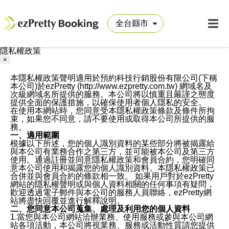
隱私權政策
×
本隱私權政策聲明適用於預約科技行銷股份有限公司(下稱
本公司)於ezPretty (http://www.ezpretty.com.tw) 網域名及
次級網域名所提供的服務。本公司將以慎重且嚴謹之態度
提供全面的保護措施，以確保使用者個人隱私的安全。
在使用本網站時，您同意受本隱私權政策條款及條件所拘
束，如果您不同意，請不要使用或取得本公司所提供的服
務。
一、適用範圍
根據以下所述，您的個人識別資料的某些部分將被揭露給
與本公司有業務合作之第三方，並可能被本公司及第三方
使用。通過註冊並同意隱私權政策和會員合約，您明確同
意本公司使用和揭露您的個人識別資料。本隱私權政策已
合併並與會員合約的條款相一致。 如果用戶對於ezPretty
網站的隱私權聲明或與個人資料相關的任何事項有疑問，
歡迎透過電子郵件與本公司的服務人員聯絡，ezPretty網
站將盡快回覆並進行解釋說明。
二、您同意本公司蒐集、處理及利用您的個人資料
1.當您與本公司網站洽辦業務、使用服務或參與本公司網
站各項活動，本公司將視業務、服務或活動性質請您提供