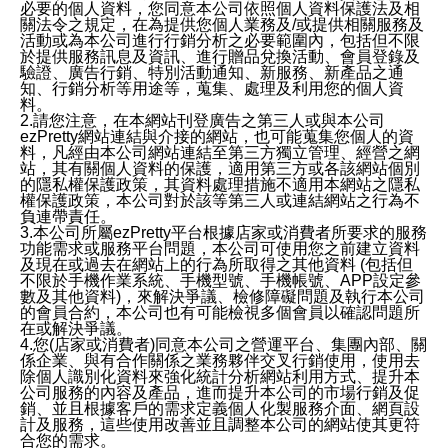
必要的個人資料，您同意本公司依照個人資料保護法及相
關法令之規定，在為提供您個人業務及/或提供相關服務及
活動或為本公司進行行銷分析之必要範圍內，包括但不限
於提供服務訊息及資訊、進行贈品兌換活動、會員登錄及
驗證、廣告行銷、特別活動通知、新服務、新產品之通
知、行銷分析等用途等，蒐集、處理及利用您的個人資
料。
2.請您注意，在本網站刊登廣告之第三人或與本公司
ezPretty網站連結與介接的網站，也可能蒐集您個人的資
料，凡經由本公司網站連結至第三方獨立管理、經營之網
站，其有關個人資料的保護，適用第三方或各該網站個別
的隱私權保護政策，其資料處理措施不適用本網站之隱私
權保護政策，本公司對於該等第三人或連結網站之行為不
負連帶責任。
3.本公司所屬ezPretty平台根據店家或消費者所要求的服務
功能需求或服務平台問題，本公司可使用您之前建立資料
及現在或過去在網站上的行為所取得之其他資料 (包括但
不限於手機作業系統、手機型號、手機帳號、APP設定參
數及其他資料)，來解決爭議、檢修障礙問題及執行本公司
的會員合約，本公司也有可能檢視多個會員以確認問題所
在或解決爭議。
4.您(店家或消費者)同意本公司之營運平台、集團內部、關
係企業、與有合作關係之業務夥伴交叉行銷使用，使用去
除個人識別化資料來強化統計分析網站利用方式、提升本
公司服務的內容及產品，進而提升本公司的市場行銷及促
銷、並且根據客戶的需求定義個人化製服務介面、網頁設
計及服務，這些使用改善並且調整本公司的網站使其更符
合您的需求。