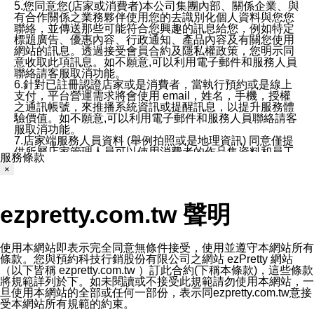
5.您同意您(店家或消費者)本公司集團內部、關係企業、與
有合作關係之業務夥伴使用您的去識別化個人資料與您您
聯絡，並傳送那些可能符合您興趣的訊息給您，例如特定
標題廣告、優惠內容、行政通知、產品內容及有關您使用
網站的訊息。透過接受會員合約及隱私權政策，您明示同
意收取此項訊息。如不願意,可以利用電子郵件和服務人員
聯絡請客服取消功能。
6.針對已註冊認證店家或是消費者，當執行預約或是線上
支付，平台營運需求將會使用 email，姓名，手機，授權
之通訊帳號，來推播系統資訊或提醒訊息，以提升服務體
驗價值。如不願意,可以利用電子郵件和服務人員聯絡請客
服取消功能。
7.店家端服務人員資料 (舉例拍照或是地理資訊) 同意僅提
供所屬店家管理人員可以使用消費者的作品集資料和員工
服務條款
打卡個人圖像行為。本公司及ezPretty平台不會做任何使
×
用。
三、本公司對您個人資料的揭露
1.基於現有服務平台的監管環境，預約科技保證不會揭露
ezpretty.com.tw 聲明
任何店家的營運資訊，且預約科技和店家均不能洩露消費
者的個人資料。然而，在某些情況下，本公司可能會因受
政府要求或法律規定，而被迫向政府或第三方提供資料。
第三方也可能非法地攔截或存取傳輸的私人通訊，或會員
使用本網站即表示完全同意無條件接受，使用並遵守本網站所有
可能濫用或誤用從本公司網站獲得的您的資料。因此，儘
條款。您與預約科技行銷股份有限公司之網站 ezPretty 網站
管本公司使用企業標準的保護措施來保護您的隱私，本公
（以下皆稱 ezpretty.com.tw ）訂此合約(下稱本條款)，這些條款
司並未承諾您的個人識別資料或私人通訊將永遠保密。
將規範詳列於下。如未閱讀或不接受此規範請勿使用本網站，一
2.根據本公司的政策，本公司不會將涉及您的個人識別資
旦使用本網站的全部或任何一部份，表示同ezpretty.com.tw意接
料出租或出售給第三方。
受本網站所有規範的約束。
3. 本公司、所屬集團、關係企業或與其合作行銷之第三方