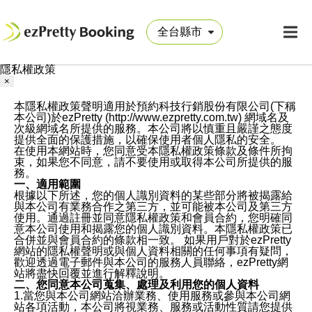
隱私權政策
×
本隱私權政策聲明適用於預約科技行銷股份有限公司(下稱
本公司)於ezPretty (http://www.ezpretty.com.tw) 網域名及
次級網域名所提供的服務。本公司將以慎重且嚴謹之態度
提供全面的保護措施，以確保使用者個人隱私的安全。
在使用本網站時，您同意受本隱私權政策條款及條件所拘
束，如果您不同意，請不要使用或取得本公司所提供的服
務。
一、適用範圍
根據以下所述，您的個人識別資料的某些部分將被揭露給
與本公司有業務合作之第三方，並可能被本公司及第三方
使用。通過註冊並同意隱私權政策和會員合約，您明確同
意本公司使用和揭露您的個人識別資料。本隱私權政策已
合併並與會員合約的條款相一致。 如果用戶對於ezPretty
網站的隱私權聲明或與個人資料相關的任何事項有疑問，
歡迎透過電子郵件與本公司的服務人員聯絡，ezPretty網
站將盡快回覆並進行解釋說明。
二、您同意本公司蒐集、處理及利用您的個人資料
1.當您與本公司網站洽辦業務、使用服務或參與本公司網
站各項活動，本公司將視業務、服務或活動性質請您提供