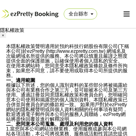
隱私權政策
×
本隱私權政策聲明適用於預約科技行銷股份有限公司(下稱
本公司)於ezPretty (http://www.ezpretty.com.tw) 網域名及
次級網域名所提供的服務。本公司將以慎重且嚴謹之態度
提供全面的保護措施，以確保使用者個人隱私的安全。
在使用本網站時，您同意受本隱私權政策條款及條件所拘
束，如果您不同意，請不要使用或取得本公司所提供的服
務。
一、適用範圍
根據以下所述，您的個人識別資料的某些部分將被揭露給
與本公司有業務合作之第三方，並可能被本公司及第三方
使用。通過註冊並同意隱私權政策和會員合約，您明確同
意本公司使用和揭露您的個人識別資料。本隱私權政策已
合併並與會員合約的條款相一致。 如果用戶對於ezPretty
網站的隱私權聲明或與個人資料相關的任何事項有疑問，
歡迎透過電子郵件與本公司的服務人員聯絡，ezPretty網
站將盡快回覆並進行解釋說明。
二、您同意本公司蒐集、處理及利用您的個人資料
1.當您與本公司網站洽辦業務、使用服務或參與本公司網
站各項活動，本公司將視業務、服務或活動性質請您提供