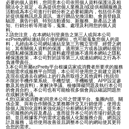
必要的個人資料，您同意本公司依照個人資料保護法及相
關法令之規定，在為提供您個人業務及/或提供相關服務及
活動或為本公司進行行銷分析之必要範圍內，包括但不限
於提供服務訊息及資訊、進行贈品兌換活動、會員登錄及
驗證、廣告行銷、特別活動通知、新服務、新產品之通
知、行銷分析等用途等，蒐集、處理及利用您的個人資
料。
2.請您注意，在本網站刊登廣告之第三人或與本公司
ezPretty網站連結與介接的網站，也可能蒐集您個人的資
料，凡經由本公司網站連結至第三方獨立管理、經營之網
站，其有關個人資料的保護，適用第三方或各該網站個別
的隱私權保護政策，其資料處理措施不適用本網站之隱私
權保護政策，本公司對於該等第三人或連結網站之行為不
負連帶責任。
3.本公司所屬ezPretty平台根據店家或消費者所要求的服務
功能需求或服務平台問題，本公司可使用您之前建立資料
及現在或過去在網站上的行為所取得之其他資料 (包括但
不限於手機作業系統、手機型號、手機帳號、APP設定參
數及其他資料)，來解決爭議、檢修障礙問題及執行本公司
的會員合約，本公司也有可能檢視多個會員以確認問題所
在或解決爭議。
4.您(店家或消費者)同意本公司之營運平台、集團內部、關
係企業、與有合作關係之業務夥伴交叉行銷使用，使用去
除個人識別化資料來強化統計分析網站利用方式、提升本
公司服務的內容及產品，進而提升本公司的市場行銷及促
銷、並且根據客戶的需求定義個人化製服務介面、網頁設
計及服務，這些使用改善並且調整本公司的網站使其更符
合您的需求。