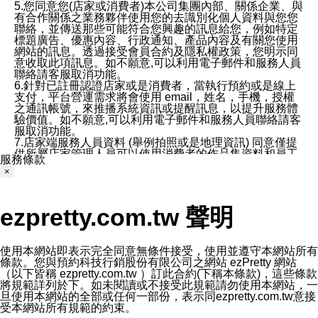
5.您同意您(店家或消費者)本公司集團內部、關係企業、與
有合作關係之業務夥伴使用您的去識別化個人資料與您您
聯絡，並傳送那些可能符合您興趣的訊息給您，例如特定
標題廣告、優惠內容、行政通知、產品內容及有關您使用
網站的訊息。透過接受會員合約及隱私權政策，您明示同
意收取此項訊息。如不願意,可以利用電子郵件和服務人員
聯絡請客服取消功能。
6.針對已註冊認證店家或是消費者，當執行預約或是線上
支付，平台營運需求將會使用 email，姓名，手機，授權
之通訊帳號，來推播系統資訊或提醒訊息，以提升服務體
驗價值。如不願意,可以利用電子郵件和服務人員聯絡請客
服取消功能。
7.店家端服務人員資料 (舉例拍照或是地理資訊) 同意僅提
供所屬店家管理人員可以使用消費者的作品集資料和員工
服務條款
打卡個人圖像行為。本公司及ezPretty平台不會做任何使
×
用。
三、本公司對您個人資料的揭露
1.基於現有服務平台的監管環境，預約科技保證不會揭露
ezpretty.com.tw 聲明
任何店家的營運資訊，且預約科技和店家均不能洩露消費
者的個人資料。然而，在某些情況下，本公司可能會因受
政府要求或法律規定，而被迫向政府或第三方提供資料。
第三方也可能非法地攔截或存取傳輸的私人通訊，或會員
使用本網站即表示完全同意無條件接受，使用並遵守本網站所有
可能濫用或誤用從本公司網站獲得的您的資料。因此，儘
條款。您與預約科技行銷股份有限公司之網站 ezPretty 網站
管本公司使用企業標準的保護措施來保護您的隱私，本公
（以下皆稱 ezpretty.com.tw ）訂此合約(下稱本條款)，這些條款
司並未承諾您的個人識別資料或私人通訊將永遠保密。
將規範詳列於下。如未閱讀或不接受此規範請勿使用本網站，一
2.根據本公司的政策，本公司不會將涉及您的個人識別資
旦使用本網站的全部或任何一部份，表示同ezpretty.com.tw意接
料出租或出售給第三方。
受本網站所有規範的約束。
3. 本公司、所屬集團、關係企業或與其合作行銷之第三方