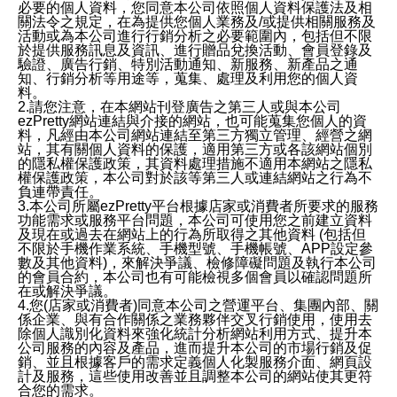
必要的個人資料，您同意本公司依照個人資料保護法及相
關法令之規定，在為提供您個人業務及/或提供相關服務及
活動或為本公司進行行銷分析之必要範圍內，包括但不限
於提供服務訊息及資訊、進行贈品兌換活動、會員登錄及
驗證、廣告行銷、特別活動通知、新服務、新產品之通
知、行銷分析等用途等，蒐集、處理及利用您的個人資
料。
2.請您注意，在本網站刊登廣告之第三人或與本公司
ezPretty網站連結與介接的網站，也可能蒐集您個人的資
料，凡經由本公司網站連結至第三方獨立管理、經營之網
站，其有關個人資料的保護，適用第三方或各該網站個別
的隱私權保護政策，其資料處理措施不適用本網站之隱私
權保護政策，本公司對於該等第三人或連結網站之行為不
負連帶責任。
3.本公司所屬ezPretty平台根據店家或消費者所要求的服務
功能需求或服務平台問題，本公司可使用您之前建立資料
及現在或過去在網站上的行為所取得之其他資料 (包括但
不限於手機作業系統、手機型號、手機帳號、APP設定參
數及其他資料)，來解決爭議、檢修障礙問題及執行本公司
的會員合約，本公司也有可能檢視多個會員以確認問題所
在或解決爭議。
4.您(店家或消費者)同意本公司之營運平台、集團內部、關
係企業、與有合作關係之業務夥伴交叉行銷使用，使用去
除個人識別化資料來強化統計分析網站利用方式、提升本
公司服務的內容及產品，進而提升本公司的市場行銷及促
銷、並且根據客戶的需求定義個人化製服務介面、網頁設
計及服務，這些使用改善並且調整本公司的網站使其更符
合您的需求。