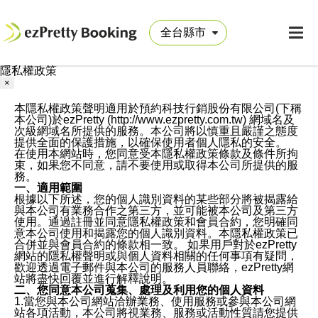
隱私權政策
×
本隱私權政策聲明適用於預約科技行銷股份有限公司(下稱
本公司)於ezPretty (http://www.ezpretty.com.tw) 網域名及
次級網域名所提供的服務。本公司將以慎重且嚴謹之態度
提供全面的保護措施，以確保使用者個人隱私的安全。
在使用本網站時，您同意受本隱私權政策條款及條件所拘
束，如果您不同意，請不要使用或取得本公司所提供的服
務。
一、適用範圍
根據以下所述，您的個人識別資料的某些部分將被揭露給
與本公司有業務合作之第三方，並可能被本公司及第三方
使用。通過註冊並同意隱私權政策和會員合約，您明確同
意本公司使用和揭露您的個人識別資料。本隱私權政策已
合併並與會員合約的條款相一致。 如果用戶對於ezPretty
網站的隱私權聲明或與個人資料相關的任何事項有疑問，
歡迎透過電子郵件與本公司的服務人員聯絡，ezPretty網
站將盡快回覆並進行解釋說明。
二、您同意本公司蒐集、處理及利用您的個人資料
1.當您與本公司網站洽辦業務、使用服務或參與本公司網
站各項活動，本公司將視業務、服務或活動性質請您提供