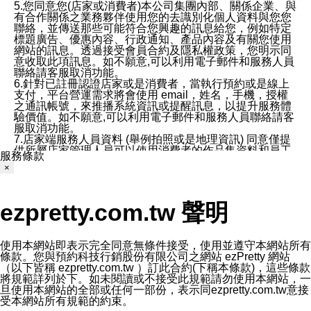
5.您同意您(店家或消費者)本公司集團內部、關係企業、與
有合作關係之業務夥伴使用您的去識別化個人資料與您您
聯絡，並傳送那些可能符合您興趣的訊息給您，例如特定
標題廣告、優惠內容、行政通知、產品內容及有關您使用
網站的訊息。透過接受會員合約及隱私權政策，您明示同
意收取此項訊息。如不願意,可以利用電子郵件和服務人員
聯絡請客服取消功能。
6.針對已註冊認證店家或是消費者，當執行預約或是線上
支付，平台營運需求將會使用 email，姓名，手機，授權
之通訊帳號，來推播系統資訊或提醒訊息，以提升服務體
驗價值。如不願意,可以利用電子郵件和服務人員聯絡請客
服取消功能。
7.店家端服務人員資料 (舉例拍照或是地理資訊) 同意僅提
供所屬店家管理人員可以使用消費者的作品集資料和員工
服務條款
打卡個人圖像行為。本公司及ezPretty平台不會做任何使
×
用。
三、本公司對您個人資料的揭露
1.基於現有服務平台的監管環境，預約科技保證不會揭露
ezpretty.com.tw 聲明
任何店家的營運資訊，且預約科技和店家均不能洩露消費
者的個人資料。然而，在某些情況下，本公司可能會因受
政府要求或法律規定，而被迫向政府或第三方提供資料。
第三方也可能非法地攔截或存取傳輸的私人通訊，或會員
使用本網站即表示完全同意無條件接受，使用並遵守本網站所有
可能濫用或誤用從本公司網站獲得的您的資料。因此，儘
條款。您與預約科技行銷股份有限公司之網站 ezPretty 網站
管本公司使用企業標準的保護措施來保護您的隱私，本公
（以下皆稱 ezpretty.com.tw ）訂此合約(下稱本條款)，這些條款
司並未承諾您的個人識別資料或私人通訊將永遠保密。
將規範詳列於下。如未閱讀或不接受此規範請勿使用本網站，一
2.根據本公司的政策，本公司不會將涉及您的個人識別資
旦使用本網站的全部或任何一部份，表示同ezpretty.com.tw意接
料出租或出售給第三方。
受本網站所有規範的約束。
3. 本公司、所屬集團、關係企業或與其合作行銷之第三方