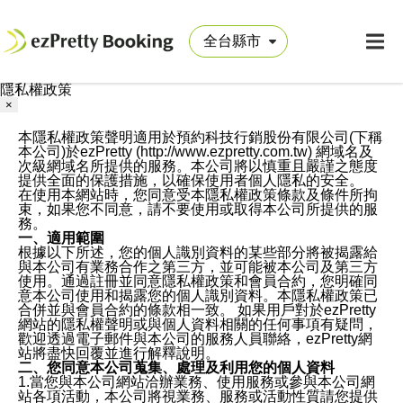
隱私權政策
×
本隱私權政策聲明適用於預約科技行銷股份有限公司(下稱
本公司)於ezPretty (http://www.ezpretty.com.tw) 網域名及
次級網域名所提供的服務。本公司將以慎重且嚴謹之態度
提供全面的保護措施，以確保使用者個人隱私的安全。
在使用本網站時，您同意受本隱私權政策條款及條件所拘
束，如果您不同意，請不要使用或取得本公司所提供的服
務。
一、適用範圍
根據以下所述，您的個人識別資料的某些部分將被揭露給
與本公司有業務合作之第三方，並可能被本公司及第三方
使用。通過註冊並同意隱私權政策和會員合約，您明確同
意本公司使用和揭露您的個人識別資料。本隱私權政策已
合併並與會員合約的條款相一致。 如果用戶對於ezPretty
網站的隱私權聲明或與個人資料相關的任何事項有疑問，
歡迎透過電子郵件與本公司的服務人員聯絡，ezPretty網
站將盡快回覆並進行解釋說明。
二、您同意本公司蒐集、處理及利用您的個人資料
1.當您與本公司網站洽辦業務、使用服務或參與本公司網
站各項活動，本公司將視業務、服務或活動性質請您提供