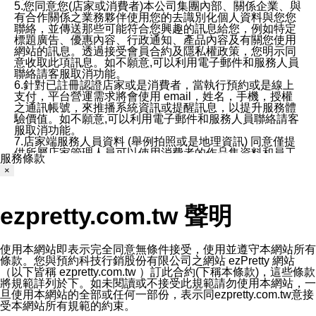
5.您同意您(店家或消費者)本公司集團內部、關係企業、與
有合作關係之業務夥伴使用您的去識別化個人資料與您您
聯絡，並傳送那些可能符合您興趣的訊息給您，例如特定
標題廣告、優惠內容、行政通知、產品內容及有關您使用
網站的訊息。透過接受會員合約及隱私權政策，您明示同
意收取此項訊息。如不願意,可以利用電子郵件和服務人員
聯絡請客服取消功能。
6.針對已註冊認證店家或是消費者，當執行預約或是線上
支付，平台營運需求將會使用 email，姓名，手機，授權
之通訊帳號，來推播系統資訊或提醒訊息，以提升服務體
驗價值。如不願意,可以利用電子郵件和服務人員聯絡請客
服取消功能。
7.店家端服務人員資料 (舉例拍照或是地理資訊) 同意僅提
供所屬店家管理人員可以使用消費者的作品集資料和員工
服務條款
打卡個人圖像行為。本公司及ezPretty平台不會做任何使
×
用。
三、本公司對您個人資料的揭露
1.基於現有服務平台的監管環境，預約科技保證不會揭露
ezpretty.com.tw 聲明
任何店家的營運資訊，且預約科技和店家均不能洩露消費
者的個人資料。然而，在某些情況下，本公司可能會因受
政府要求或法律規定，而被迫向政府或第三方提供資料。
第三方也可能非法地攔截或存取傳輸的私人通訊，或會員
使用本網站即表示完全同意無條件接受，使用並遵守本網站所有
可能濫用或誤用從本公司網站獲得的您的資料。因此，儘
條款。您與預約科技行銷股份有限公司之網站 ezPretty 網站
管本公司使用企業標準的保護措施來保護您的隱私，本公
（以下皆稱 ezpretty.com.tw ）訂此合約(下稱本條款)，這些條款
司並未承諾您的個人識別資料或私人通訊將永遠保密。
將規範詳列於下。如未閱讀或不接受此規範請勿使用本網站，一
2.根據本公司的政策，本公司不會將涉及您的個人識別資
旦使用本網站的全部或任何一部份，表示同ezpretty.com.tw意接
料出租或出售給第三方。
受本網站所有規範的約束。
3. 本公司、所屬集團、關係企業或與其合作行銷之第三方