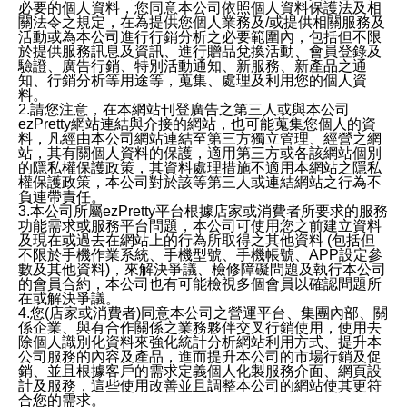
必要的個人資料，您同意本公司依照個人資料保護法及相
關法令之規定，在為提供您個人業務及/或提供相關服務及
活動或為本公司進行行銷分析之必要範圍內，包括但不限
於提供服務訊息及資訊、進行贈品兌換活動、會員登錄及
驗證、廣告行銷、特別活動通知、新服務、新產品之通
知、行銷分析等用途等，蒐集、處理及利用您的個人資
料。
2.請您注意，在本網站刊登廣告之第三人或與本公司
ezPretty網站連結與介接的網站，也可能蒐集您個人的資
料，凡經由本公司網站連結至第三方獨立管理、經營之網
站，其有關個人資料的保護，適用第三方或各該網站個別
的隱私權保護政策，其資料處理措施不適用本網站之隱私
權保護政策，本公司對於該等第三人或連結網站之行為不
負連帶責任。
3.本公司所屬ezPretty平台根據店家或消費者所要求的服務
功能需求或服務平台問題，本公司可使用您之前建立資料
及現在或過去在網站上的行為所取得之其他資料 (包括但
不限於手機作業系統、手機型號、手機帳號、APP設定參
數及其他資料)，來解決爭議、檢修障礙問題及執行本公司
的會員合約，本公司也有可能檢視多個會員以確認問題所
在或解決爭議。
4.您(店家或消費者)同意本公司之營運平台、集團內部、關
係企業、與有合作關係之業務夥伴交叉行銷使用，使用去
除個人識別化資料來強化統計分析網站利用方式、提升本
公司服務的內容及產品，進而提升本公司的市場行銷及促
銷、並且根據客戶的需求定義個人化製服務介面、網頁設
計及服務，這些使用改善並且調整本公司的網站使其更符
合您的需求。