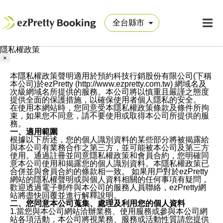
隱私權政策
×
本隱私權政策聲明適用於預約科技行銷股份有限公司(下稱
本公司)於ezPretty (http://www.ezpretty.com.tw) 網域名及
次級網域名所提供的服務。本公司將以慎重且嚴謹之態度
提供全面的保護措施，以確保使用者個人隱私的安全。
在使用本網站時，您同意受本隱私權政策條款及條件所拘
束，如果您不同意，請不要使用或取得本公司所提供的服
務。
一、適用範圍
根據以下所述，您的個人識別資料的某些部分將被揭露給
與本公司有業務合作之第三方，並可能被本公司及第三方
使用。通過註冊並同意隱私權政策和會員合約，您明確同
意本公司使用和揭露您的個人識別資料。本隱私權政策已
合併並與會員合約的條款相一致。 如果用戶對於ezPretty
網站的隱私權聲明或與個人資料相關的任何事項有疑問，
歡迎透過電子郵件與本公司的服務人員聯絡，ezPretty網
站將盡快回覆並進行解釋說明。
二、您同意本公司蒐集、處理及利用您的個人資料
1.當您與本公司網站洽辦業務、使用服務或參與本公司網
站各項活動，本公司將視業務、服務或活動性質請您提供