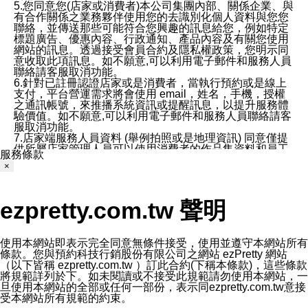
5.您同意您(店家或消費者)本公司集團內部、關係企業、與
有合作關係之業務夥伴使用您的去識別化個人資料與您您
聯絡，並傳送那些可能符合您興趣的訊息給您，例如特定
標題廣告、優惠內容、行政通知、產品內容及有關您使用
網站的訊息。透過接受會員合約及隱私權政策，您明示同
意收取此項訊息。如不願意,可以利用電子郵件和服務人員
聯絡請客服取消功能。
6.針對已註冊認證店家或是消費者，當執行預約或是線上
支付，平台營運需求將會使用 email，姓名，手機，授權
之通訊帳號，來推播系統資訊或提醒訊息，以提升服務體
驗價值。如不願意,可以利用電子郵件和服務人員聯絡請客
服取消功能。
7.店家端服務人員資料 (舉例拍照或是地理資訊) 同意僅提
供所屬店家管理人員可以使用消費者的作品集資料和員工
服務條款
打卡個人圖像行為。本公司及ezPretty平台不會做任何使
×
用。
三、本公司對您個人資料的揭露
1.基於現有服務平台的監管環境，預約科技保證不會揭露
ezpretty.com.tw 聲明
任何店家的營運資訊，且預約科技和店家均不能洩露消費
者的個人資料。然而，在某些情況下，本公司可能會因受
政府要求或法律規定，而被迫向政府或第三方提供資料。
第三方也可能非法地攔截或存取傳輸的私人通訊，或會員
使用本網站即表示完全同意無條件接受，使用並遵守本網站所有
可能濫用或誤用從本公司網站獲得的您的資料。因此，儘
條款。您與預約科技行銷股份有限公司之網站 ezPretty 網站
管本公司使用企業標準的保護措施來保護您的隱私，本公
（以下皆稱 ezpretty.com.tw ）訂此合約(下稱本條款)，這些條款
司並未承諾您的個人識別資料或私人通訊將永遠保密。
將規範詳列於下。如未閱讀或不接受此規範請勿使用本網站，一
2.根據本公司的政策，本公司不會將涉及您的個人識別資
旦使用本網站的全部或任何一部份，表示同ezpretty.com.tw意接
料出租或出售給第三方。
受本網站所有規範的約束。
3. 本公司、所屬集團、關係企業或與其合作行銷之第三方