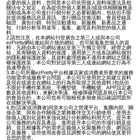
必要的個人資料，您同意本公司依照個人資料保護法及相
關法令之規定，在為提供您個人業務及/或提供相關服務及
活動或為本公司進行行銷分析之必要範圍內，包括但不限
於提供服務訊息及資訊、進行贈品兌換活動、會員登錄及
驗證、廣告行銷、特別活動通知、新服務、新產品之通
知、行銷分析等用途等，蒐集、處理及利用您的個人資
料。
2.請您注意，在本網站刊登廣告之第三人或與本公司
ezPretty網站連結與介接的網站，也可能蒐集您個人的資
料，凡經由本公司網站連結至第三方獨立管理、經營之網
站，其有關個人資料的保護，適用第三方或各該網站個別
的隱私權保護政策，其資料處理措施不適用本網站之隱私
權保護政策，本公司對於該等第三人或連結網站之行為不
負連帶責任。
3.本公司所屬ezPretty平台根據店家或消費者所要求的服務
功能需求或服務平台問題，本公司可使用您之前建立資料
及現在或過去在網站上的行為所取得之其他資料 (包括但
不限於手機作業系統、手機型號、手機帳號、APP設定參
數及其他資料)，來解決爭議、檢修障礙問題及執行本公司
的會員合約，本公司也有可能檢視多個會員以確認問題所
在或解決爭議。
4.您(店家或消費者)同意本公司之營運平台、集團內部、關
係企業、與有合作關係之業務夥伴交叉行銷使用，使用去
除個人識別化資料來強化統計分析網站利用方式、提升本
公司服務的內容及產品，進而提升本公司的市場行銷及促
銷、並且根據客戶的需求定義個人化製服務介面、網頁設
計及服務，這些使用改善並且調整本公司的網站使其更符
合您的需求。