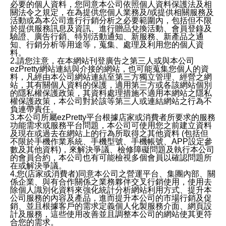
必要的個人資料，您同意本公司依照個人資料保護法及相
關法令之規定，在為提供您個人業務及/或提供相關服務及
活動或為本公司進行行銷分析之必要範圍內，包括但不限
於提供服務訊息及資訊、進行贈品兌換活動、會員登錄及
驗證、廣告行銷、特別活動通知、新服務、新產品之通
知、行銷分析等用途等，蒐集、處理及利用您的個人資
料。
2.請您注意，在本網站刊登廣告之第三人或與本公司
ezPretty網站連結與介接的網站，也可能蒐集您個人的資
料，凡經由本公司網站連結至第三方獨立管理、經營之網
站，其有關個人資料的保護，適用第三方或各該網站個別
的隱私權保護政策，其資料處理措施不適用本網站之隱私
權保護政策，本公司對於該等第三人或連結網站之行為不
負連帶責任。
3.本公司所屬ezPretty平台根據店家或消費者所要求的服務
功能需求或服務平台問題，本公司可使用您之前建立資料
及現在或過去在網站上的行為所取得之其他資料 (包括但
不限於手機作業系統、手機型號、手機帳號、APP設定參
數及其他資料)，來解決爭議、檢修障礙問題及執行本公司
的會員合約，本公司也有可能檢視多個會員以確認問題所
在或解決爭議。
4.您(店家或消費者)同意本公司之營運平台、集團內部、關
係企業、與有合作關係之業務夥伴交叉行銷使用，使用去
除個人識別化資料來強化統計分析網站利用方式、提升本
公司服務的內容及產品，進而提升本公司的市場行銷及促
銷、並且根據客戶的需求定義個人化製服務介面、網頁設
計及服務，這些使用改善並且調整本公司的網站使其更符
合您的需求。