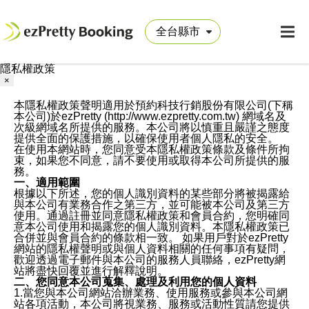
隱私權政策
×
本隱私權政策聲明適用於預約科技行銷股份有限公司(下稱
本公司)於ezPretty (http://www.ezpretty.com.tw) 網域名及
次級網域名所提供的服務。本公司將以慎重且嚴謹之態度
提供全面的保護措施，以確保使用者個人隱私的安全。
在使用本網站時，您同意受本隱私權政策條款及條件所拘
束，如果您不同意，請不要使用或取得本公司所提供的服
務。
一、適用範圍
根據以下所述，您的個人識別資料的某些部分將被揭露給
與本公司有業務合作之第三方，並可能被本公司及第三方
使用。通過註冊並同意隱私權政策和會員合約，您明確同
意本公司使用和揭露您的個人識別資料。本隱私權政策已
合併並與會員合約的條款相一致。 如果用戶對於ezPretty
網站的隱私權聲明或與個人資料相關的任何事項有疑問，
歡迎透過電子郵件與本公司的服務人員聯絡，ezPretty網
站將盡快回覆並進行解釋說明。
二、您同意本公司蒐集、處理及利用您的個人資料
1.當您與本公司網站洽辦業務、使用服務或參與本公司網
站各項活動，本公司將視業務、服務或活動性質請您提供