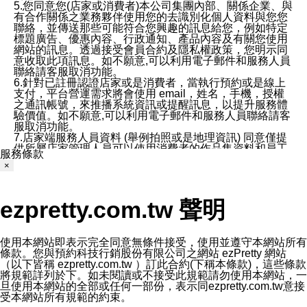
5.您同意您(店家或消費者)本公司集團內部、關係企業、與
有合作關係之業務夥伴使用您的去識別化個人資料與您您
聯絡，並傳送那些可能符合您興趣的訊息給您，例如特定
標題廣告、優惠內容、行政通知、產品內容及有關您使用
網站的訊息。透過接受會員合約及隱私權政策，您明示同
意收取此項訊息。如不願意,可以利用電子郵件和服務人員
聯絡請客服取消功能。
6.針對已註冊認證店家或是消費者，當執行預約或是線上
支付，平台營運需求將會使用 email，姓名，手機，授權
之通訊帳號，來推播系統資訊或提醒訊息，以提升服務體
驗價值。如不願意,可以利用電子郵件和服務人員聯絡請客
服取消功能。
7.店家端服務人員資料 (舉例拍照或是地理資訊) 同意僅提
供所屬店家管理人員可以使用消費者的作品集資料和員工
服務條款
打卡個人圖像行為。本公司及ezPretty平台不會做任何使
×
用。
三、本公司對您個人資料的揭露
1.基於現有服務平台的監管環境，預約科技保證不會揭露
ezpretty.com.tw 聲明
任何店家的營運資訊，且預約科技和店家均不能洩露消費
者的個人資料。然而，在某些情況下，本公司可能會因受
政府要求或法律規定，而被迫向政府或第三方提供資料。
第三方也可能非法地攔截或存取傳輸的私人通訊，或會員
使用本網站即表示完全同意無條件接受，使用並遵守本網站所有
可能濫用或誤用從本公司網站獲得的您的資料。因此，儘
條款。您與預約科技行銷股份有限公司之網站 ezPretty 網站
管本公司使用企業標準的保護措施來保護您的隱私，本公
（以下皆稱 ezpretty.com.tw ）訂此合約(下稱本條款)，這些條款
司並未承諾您的個人識別資料或私人通訊將永遠保密。
將規範詳列於下。如未閱讀或不接受此規範請勿使用本網站，一
2.根據本公司的政策，本公司不會將涉及您的個人識別資
旦使用本網站的全部或任何一部份，表示同ezpretty.com.tw意接
料出租或出售給第三方。
受本網站所有規範的約束。
3. 本公司、所屬集團、關係企業或與其合作行銷之第三方