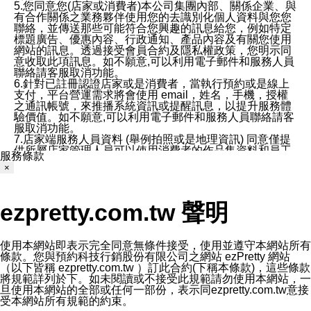
5.您同意您(店家或消費者)本公司集團內部、關係企業、與
有合作關係之業務夥伴使用您的去識別化個人資料與您您
聯絡，並傳送那些可能符合您興趣的訊息給您，例如特定
標題廣告、優惠內容、行政通知、產品內容及有關您使用
網站的訊息。透過接受會員合約及隱私權政策，您明示同
意收取此項訊息。如不願意,可以利用電子郵件和服務人員
聯絡請客服取消功能。
6.針對已註冊認證店家或是消費者，當執行預約或是線上
支付，平台營運需求將會使用 email，姓名，手機，授權
之通訊帳號，來推播系統資訊或提醒訊息，以提升服務體
驗價值。如不願意,可以利用電子郵件和服務人員聯絡請客
服取消功能。
7.店家端服務人員資料 (舉例拍照或是地理資訊) 同意僅提
供所屬店家管理人員可以使用消費者的作品集資料和員工
服務條款
打卡個人圖像行為。本公司及ezPretty平台不會做任何使
×
用。
三、本公司對您個人資料的揭露
1.基於現有服務平台的監管環境，預約科技保證不會揭露
ezpretty.com.tw 聲明
任何店家的營運資訊，且預約科技和店家均不能洩露消費
者的個人資料。然而，在某些情況下，本公司可能會因受
政府要求或法律規定，而被迫向政府或第三方提供資料。
第三方也可能非法地攔截或存取傳輸的私人通訊，或會員
使用本網站即表示完全同意無條件接受，使用並遵守本網站所有
可能濫用或誤用從本公司網站獲得的您的資料。因此，儘
條款。您與預約科技行銷股份有限公司之網站 ezPretty 網站
管本公司使用企業標準的保護措施來保護您的隱私，本公
（以下皆稱 ezpretty.com.tw ）訂此合約(下稱本條款)，這些條款
司並未承諾您的個人識別資料或私人通訊將永遠保密。
將規範詳列於下。如未閱讀或不接受此規範請勿使用本網站，一
2.根據本公司的政策，本公司不會將涉及您的個人識別資
旦使用本網站的全部或任何一部份，表示同ezpretty.com.tw意接
料出租或出售給第三方。
受本網站所有規範的約束。
3. 本公司、所屬集團、關係企業或與其合作行銷之第三方