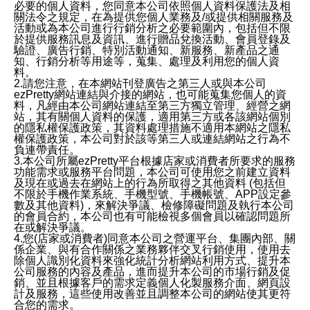
必要的個人資料，您同意本公司依照個人資料保護法及相
關法令之規定，在為提供您個人業務及/或提供相關服務及
活動或為本公司進行行銷分析之必要範圍內，包括但不限
於提供服務訊息及資訊、進行贈品兌換活動、會員登錄及
驗證、廣告行銷、特別活動通知、新服務、新產品之通
知、行銷分析等用途等，蒐集、處理及利用您的個人資
料。
2.請您注意，在本網站刊登廣告之第三人或與本公司
ezPretty網站連結與介接的網站，也可能蒐集您個人的資
料，凡經由本公司網站連結至第三方獨立管理、經營之網
站，其有關個人資料的保護，適用第三方或各該網站個別
的隱私權保護政策，其資料處理措施不適用本網站之隱私
權保護政策，本公司對於該等第三人或連結網站之行為不
負連帶責任。
3.本公司所屬ezPretty平台根據店家或消費者所要求的服務
功能需求或服務平台問題，本公司可使用您之前建立資料
及現在或過去在網站上的行為所取得之其他資料 (包括但
不限於手機作業系統、手機型號、手機帳號、APP設定參
數及其他資料)，來解決爭議、檢修障礙問題及執行本公司
的會員合約，本公司也有可能檢視多個會員以確認問題所
在或解決爭議。
4.您(店家或消費者)同意本公司之營運平台、集團內部、關
係企業、與有合作關係之業務夥伴交叉行銷使用，使用去
除個人識別化資料來強化統計分析網站利用方式、提升本
公司服務的內容及產品，進而提升本公司的市場行銷及促
銷、並且根據客戶的需求定義個人化製服務介面、網頁設
計及服務，這些使用改善並且調整本公司的網站使其更符
合您的需求。