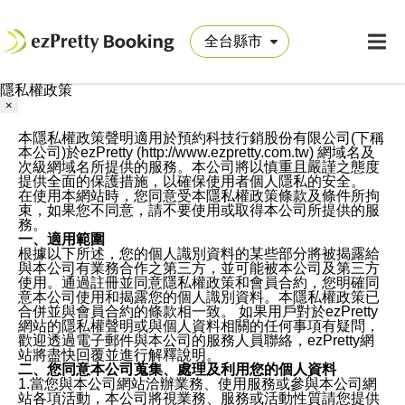
隱私權政策
×
本隱私權政策聲明適用於預約科技行銷股份有限公司(下稱
本公司)於ezPretty (http://www.ezpretty.com.tw) 網域名及
次級網域名所提供的服務。本公司將以慎重且嚴謹之態度
提供全面的保護措施，以確保使用者個人隱私的安全。
在使用本網站時，您同意受本隱私權政策條款及條件所拘
束，如果您不同意，請不要使用或取得本公司所提供的服
務。
一、適用範圍
根據以下所述，您的個人識別資料的某些部分將被揭露給
與本公司有業務合作之第三方，並可能被本公司及第三方
使用。通過註冊並同意隱私權政策和會員合約，您明確同
意本公司使用和揭露您的個人識別資料。本隱私權政策已
合併並與會員合約的條款相一致。 如果用戶對於ezPretty
網站的隱私權聲明或與個人資料相關的任何事項有疑問，
歡迎透過電子郵件與本公司的服務人員聯絡，ezPretty網
站將盡快回覆並進行解釋說明。
二、您同意本公司蒐集、處理及利用您的個人資料
1.當您與本公司網站洽辦業務、使用服務或參與本公司網
站各項活動，本公司將視業務、服務或活動性質請您提供